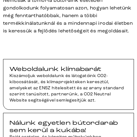
Nemcsak a tömörfa bútoraink esetében
gondolkodunk folyamatosan azon, hogyan lehetünk
még fenntarthatóbbak, hanem a többi
termékkínálatunknál és a mindennapi irodai életben
is keressük a fejlődés lehetőségeit és megoldásait.
Weboldalunk klímabarát
Kiszámoljuk weboldalunk és látogatóink CO2-
kibocsátását, és klímaprojekteken keresztül,
amelyeket az ENSZ hitelesített és az arany standard
szerint tanúsított, partnerünk, a CO2 Neutral
Website segítségével semlegesítjük azt.
Nálunk egyetlen bútordarab
sem kerül a kukába!
Saját asztalos- és kárpitos műhelyünkben