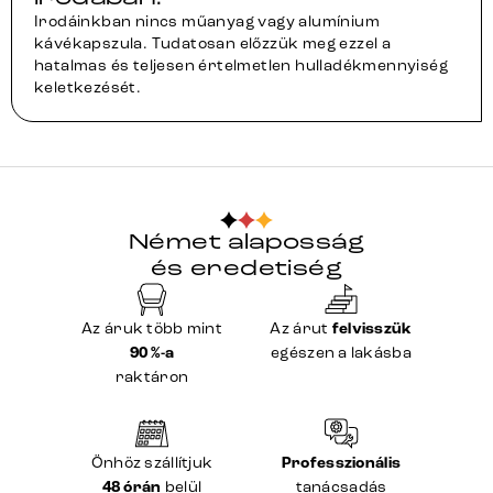
Irodáinkban nincs műanyag vagy alumínium
kávékapszula. Tudatosan előzzük meg ezzel a
hatalmas és teljesen értelmetlen hulladékmennyiség
keletkezését.
Német alaposság
és eredetiség
Az áruk több mint
Az árut
felvisszük
90 %-a
egészen a lakásba
raktáron
Önhöz szállítjuk
Professzionális
48 órán
belül
tanácsadás