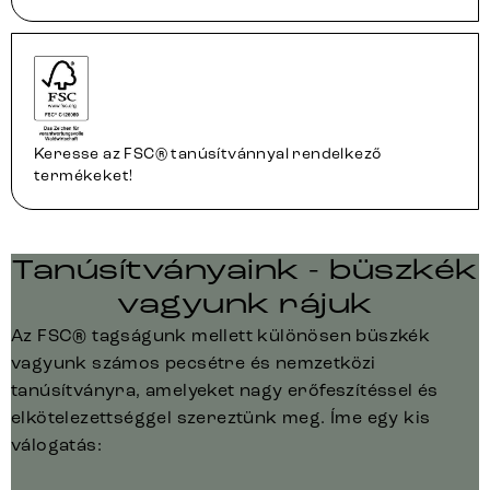
Keresse az FSC® tanúsítvánnyal rendelkező
termékeket!
Tanúsítványaink - büszkék
vagyunk rájuk
Az FSC® tagságunk mellett különösen büszkék
vagyunk számos pecsétre és nemzetközi
tanúsítványra, amelyeket nagy erőfeszítéssel és
elkötelezettséggel szereztünk meg. Íme egy kis
válogatás: