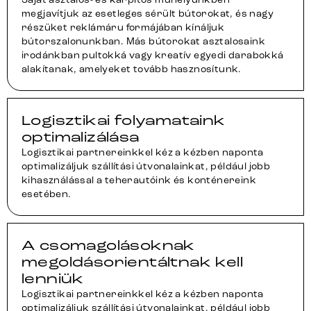
megjavítjuk az esetleges sérült bútorokat, és nagy
részüket reklámáru formájában kínáljuk
bútorszalonunkban. Más bútorokat asztalosaink
irodánkban pultokká vagy kreatív egyedi darabokká
alakítanak, amelyeket tovább hasznosítunk.
Logisztikai folyamataink
optimalizálása
Logisztikai partnereinkkel kéz a kézben naponta
optimalizáljuk szállítási útvonalainkat, például jobb
kihasználással a teherautóink és konténereink
esetében.
A csomagolásoknak
megoldásorientáltnak kell
lenniük
Logisztikai partnereinkkel kéz a kézben naponta
optimalizáljuk szállítási útvonalainkat, például jobb