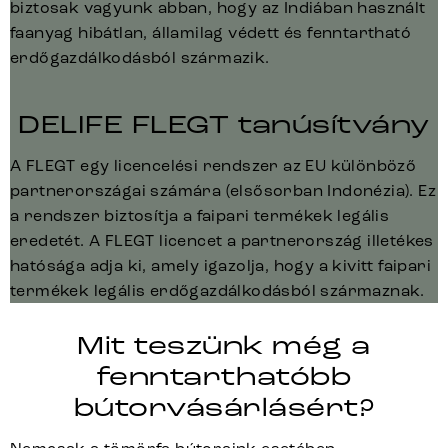
biztosak vagyunk abban, hogy az Indiában használt
faanyag hibátlan, államilag védett és fenntartható
erdőgazdálkodásból származik.
DELIFE FLEGT tanúsítvány
A FLEGT egy licencelési rendszer az EU különböző
partnerországai számára (elsősorban Indonézia). Ez
a rendszer biztosítja a faipari termékek legális
eredetét. A FLEGT licencet a partnerország illetékes
hatósága adja ki, amely igazolja, hogy a kivitt faipari
termékek legális erdőgazdálkodásból származnak.
Mit teszünk még a
fenntarthatóbb
bútorvásárlásért?