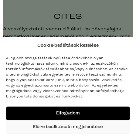
CITES
A veszélyeztetett vadon élő állat- és növényfajok
nemzetközi kereskedelméről szóló egyezmény, más
néven washingtoni egyezmény, amely szabályozza a
Cookie-beállítások kezelése
fenntartható kereskedelmet a védett állat- és
A legjobb szolgáltatások nyújtása érdekében olyan
növényfajokkal. A CITES tanúsítvánnyal garantáljuk,
technológiákat használunk, mint a cookie-k, az eszközökön
hogy nem kereskedünk illegális forrásból származó
történő információk tárolásához és/vagy eléréséhez. Az ezekkel
védett faanyaggal, és nem használjuk azt bútoraink
a technológiákkal való egyetértés lehetővé teszi számunkra,
hogy olyan adatokat kezeljünk, mint a böngészési viselkedés
gyártásához.
vagy az egyedi azonosító ezen a weboldalon. Az egyetértés
megtagadása vagy visszavonása hátrányosan befolyásolhatja
bizonyos tulajdonságokat és funkciókat.
DELIFE EUTR tanúsítvány
EUTR
Elfogadom
Az európai faanyag-kereskedelmi rendelet jogilag
Előre beállítások megjelenítése
nagy gondosságot ír elő, különösen az olyan