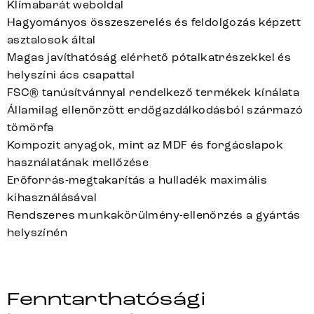
Klímabarát weboldal
Hagyományos összeszerelés és feldolgozás képzett
asztalosok által
Magas javíthatóság elérhető pótalkatrészekkel és
helyszíni ács csapattal
FSC® tanúsítvánnyal rendelkező termékek kínálata
Államilag ellenőrzött erdőgazdálkodásból származó
tömörfa
Kompozit anyagok, mint az MDF és forgácslapok
használatának mellőzése
Erőforrás-megtakarítás a hulladék maximális
kihasználásával
Rendszeres munkakörülmény-ellenőrzés a gyártás
helyszínén
Fenntarthatósági