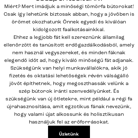
Miért? Mert imádjuk a minőségi tömörfa bútorokat!
Csak így lehetünk biztosak abban, hogy a jövőben is
örömet okozhatunk Önnek egyedi és kiválóan
kidolgozott faalkotásainkkal.
Ehhez a legjobb fát kell szereznünk államilag
ellenőrzött és tanúsított erdőgazdálkodásból, amely
nem használ vegyszereket, és minden fáknak
elegendő időt ad, hogy kiváló minőségű fát adjanak.
Szükségünk van helyi munkavállalókra, akik jó
fizetés és oktatási lehetőségek révén válságálló
jövőt építhetnek, hogy megoszthassák velünk a
szép bútorok iránti szenvedélyünket. És
szükségünk van új ötletekre, mint például a régi fa
újrahasznosítása, amit egzotikus fának nevezünk,
hogy valami újat alkossunk és holisztikusan
használjuk fel az erőforrásokat.
Üzletünk