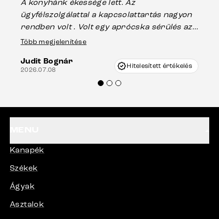
A konyhánk ékessége lett. Az
ha
ügyfélszolgálattal a kapcsolattartás nagyon
vá
rendben volt . Volt egy aprócska sérülés az
Es
asztal talpánál, ami szállításkor
Több megjelenítése
202
keletkezhetett, de Vincze Úr segítségével
Judit Bognár
nagyon korrekten jártak el az ügyemben.
Hitelesített értékelés
2026.07.08
Mindenkinek ajánlani tudom a Delife
termékeket.“
MENU
Kanapék
Székek
Ágyak
Asztalok