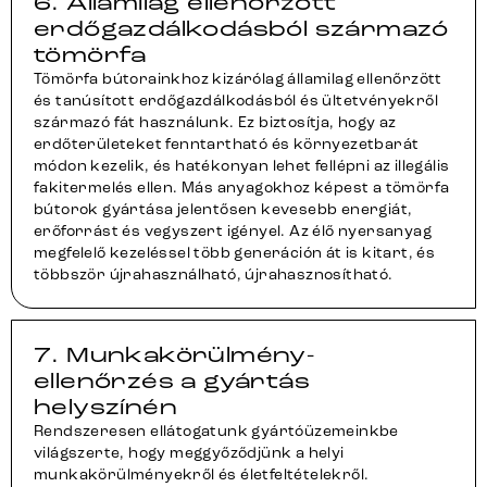
6. Államilag ellenőrzött
erdőgazdálkodásból származó
tömörfa
Tömörfa bútorainkhoz kizárólag államilag ellenőrzött
és tanúsított erdőgazdálkodásból és ültetvényekről
származó fát használunk. Ez biztosítja, hogy az
erdőterületeket fenntartható és környezetbarát
módon kezelik, és hatékonyan lehet fellépni az illegális
fakitermelés ellen. Más anyagokhoz képest a tömörfa
bútorok gyártása jelentősen kevesebb energiát,
erőforrást és vegyszert igényel. Az élő nyersanyag
megfelelő kezeléssel több generáción át is kitart, és
többször újrahasználható, újrahasznosítható.
7. Munkakörülmény-
ellenőrzés a gyártás
helyszínén
Rendszeresen ellátogatunk gyártóüzemeinkbe
világszerte, hogy meggyőződjünk a helyi
munkakörülményekről és életfeltételekről.