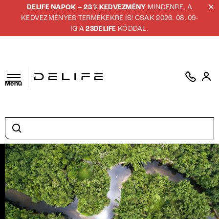
DELIFE NAPOK – 23 % KEDVEZMÉNY
MINDENRE, A
KEDVEZMÉNYES TERMÉKEKRE IS! CSAK 2026. 08. 09-
IG A
23DELIFE
KÓDDAL.
Menü