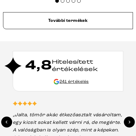
További termékek
4,8
Hitelesített
értékelések
241 értékelés
„Jalta, tömör akác étkezőasztalt vásároltam,
„A
egy kicsit sokat kellett várni rá, de megérte.
ho
A valóságban is olyan szép, mint a képeken.
üg