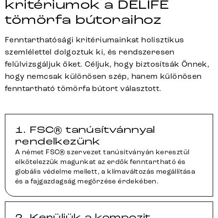
kritériumok a DELIFE
tömörfa bútoraihoz
Fenntarthatósági kritériumainkat holisztikus
szemlélettel dolgoztuk ki, és rendszeresen
felülvizsgáljuk őket. Céljuk, hogy biztosítsák Önnek,
hogy nemcsak különösen szép, hanem különösen
fenntartható tömörfa bútort választott.
1. FSC® tanúsítvánnyal
rendelkezünk
A német FSC® szervezet tanúsítványán keresztül
elkötelezzük magunkat az erdők fenntartható és
globális védelme mellett, a klímaváltozás megállítása
és a fajgazdagság megőrzése érdekében.
2. Kerüljük a kompozit