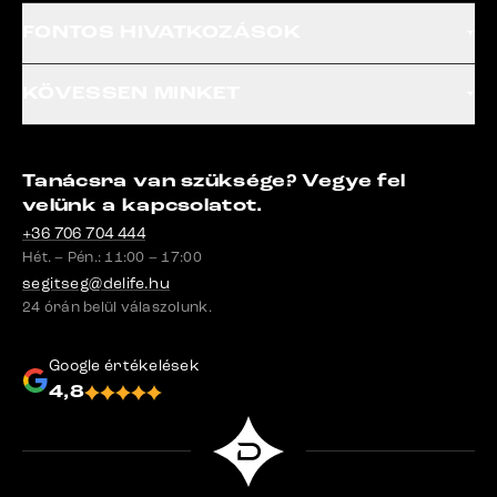
FONTOS HIVATKOZÁSOK
KÖVESSEN MINKET
Tanácsra van szüksége? Vegye fel
velünk a kapcsolatot.
+36 706 704 444
Hét. – Pén.: 11:00 – 17:00
segitseg@delife.hu
24 órán belül válaszolunk.
Google értékelések
4,8