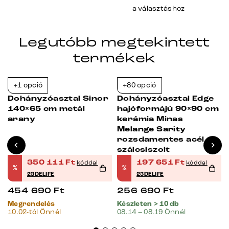
a választáshoz
Legutóbb megtekintett
termékek
+1 opció
+80 opció
-23%
-23%
Dohányzóasztal Sinor
Dohányzóasztal Edge
140×65 cm metál
hajóformájú 90×90 cm
arany
kerámia Minas
Melange Sarity
rozsdamentes acél
szálcsiszolt
350 111
Ft
197 651
Ft
kóddal
kóddal
%
%
23DELIFE
23DELIFE
454 690
Ft
256 690
Ft
Megrendelés
Készleten > 10 db
10.02-tól Önnél
08.14 – 08.19 Önnél