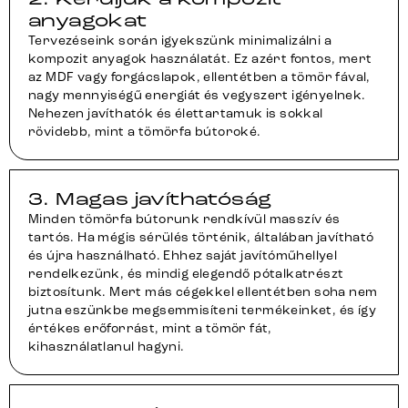
anyagokat
Tervezéseink során igyekszünk minimalizálni a
kompozit anyagok használatát. Ez azért fontos, mert
az MDF vagy forgácslapok, ellentétben a tömör fával,
nagy mennyiségű energiát és vegyszert igényelnek.
Nehezen javíthatók és élettartamuk is sokkal
rövidebb, mint a tömörfa bútoroké.
3. Magas javíthatóság
Minden tömörfa bútorunk rendkívül masszív és
tartós. Ha mégis sérülés történik, általában javítható
és újra használható. Ehhez saját javítóműhellyel
rendelkezünk, és mindig elegendő pótalkatrészt
biztosítunk. Mert más cégekkel ellentétben soha nem
jutna eszünkbe megsemmisíteni termékeinket, és így
értékes erőforrást, mint a tömör fát,
kihasználatlanul hagyni.