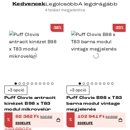
Kedvencek
Legolcsóbb
A legdrágább
4 találat megjelenítve
-38%
-23%
+3 opció
+3 opció
Puff Clovis antracit
Puff Clovis B98 x T83
kinézet B98 x T83
barna modul vintage
modul mikrovelúr
megjelenés
82 382
Ft
102 941
Ft
kóddal
kóddal
%
%
23DELIFE
23DELIFE
133 690
Ft