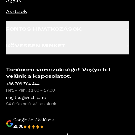
Ágyak
Asztalok
FONTOS HIVATKOZÁSOK
KÖVESSEN MINKET
Tanácsra van szüksége? Vegye fel
velünk a kapcsolatot.
+36 706 704 444
Hét. – Pén.: 11:00 – 17:00
segitseg@delife.hu
24 órán belül válaszolunk.
Google értékelések
4,8