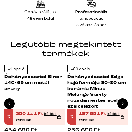
Önhöz szállítjuk
Professzionális
48 órán
belül
tanácsadás
a választáshoz
Legutóbb megtekintett
termékek
+1 opció
+80 opció
-23%
-23%
Dohányzóasztal Sinor
Dohányzóasztal Edge
140×65 cm metál
hajóformájú 90×90 cm
arany
kerámia Minas
Melange Sarity
rozsdamentes acél
szálcsiszolt
350 111
Ft
197 651
Ft
kóddal
kóddal
%
%
23DELIFE
23DELIFE
454 690
Ft
256 690
Ft