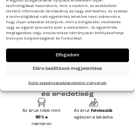
A legjobb szolgáltatások nyújtása érdekében olyan
%
%
technológiákat használunk, mint a cookie-k, az eszközökön
23DELIFE
23DELIFE
történő információk tárolásához és/vagy eléréséhez. Az ezekkel
133 690
Ft
133 690
Ft
a technológiákkal való egyetértés lehetővé teszi számunkra,
hogy olyan adatokat kezeljünk, mint a böngészési viselkedés
Készleten > 10 db
Készleten > 10 db
vagy az egyedi azonosító ezen a weboldalon. Az egyetértés
08.14 – 08.19 Önnél
08.14 – 08.19 Önnél
megtagadása vagy visszavonása hátrányosan befolyásolhatja
bizonyos tulajdonságokat és funkciókat.
Eddig megtekintve:
4
termék /
4
Elfogadom
Előre beállítások megjelenítése
Sütik szabályzata
Adatvédelmi irányelvek
Német alaposság
és eredetiség
Az áruk több mint
Az árut
felvisszük
90 %-a
egészen a lakásba
raktáron