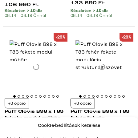
133 690
Ft
106 990
Ft
Készleten > 10 db
Készleten > 10 db
08.14 – 08.19 Önnél
08.14 – 08.19 Önnél
-23%
-23%
+3 opció
+3 opció
Puff Clovis B98 x T83
Puff Clovis B98 x T83
fekete modul műbőr
fehér fekete
moduláris strukturált
Cookie-beállítások kezelése
szövet
102 941
Ft
102 941
Ft
kóddal
kóddal