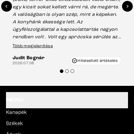
egy kicsit sokat kellett várni rá, de megérte.
ho
A valóságban is olyan szép, mint a képeken.
üg
A konyhánk ékessége lett. Az
ha
ügyfélszolgálattal a kapcsolattartás nagyon
vá
rendben volt . Volt egy aprócska sérülés az
Es
asztal talpánál, ami szállításkor
Több megjelenítése
202
keletkezhetett, de Vincze Úr segítségével
Judit Bognár
nagyon korrekten jártak el az ügyemben.
Hitelesített értékelés
2026.07.08
Mindenkinek ajánlani tudom a Delife
termékeket.“
MENU
Kanapék
Székek