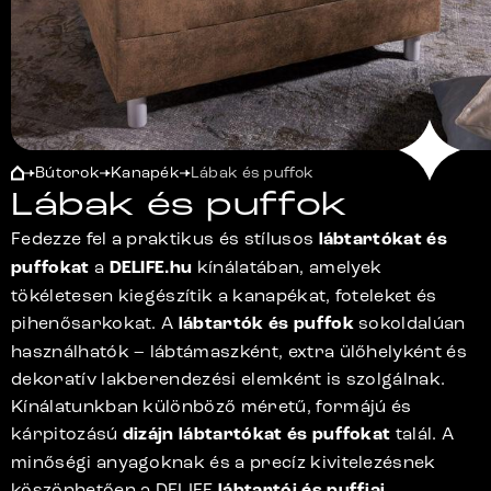
Bútorok
Kanapék
Lábak és puffok
Lábak és puffok
Fedezze fel a praktikus és stílusos
lábtartókat és
puffokat
a
DELIFE.hu
kínálatában, amelyek
tökéletesen kiegészítik a kanapékat, foteleket és
pihenősarkokat. A
lábtartók és puffok
sokoldalúan
használhatók – lábtámaszként, extra ülőhelyként és
dekoratív lakberendezési elemként is szolgálnak.
Kínálatunkban különböző méretű, formájú és
kárpitozású
dizájn lábtartókat és puffokat
talál. A
minőségi anyagoknak és a precíz kivitelezésnek
köszönhetően a DELIFE
lábtartói és puffjai