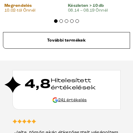
Megrendelés
Készleten > 10 db
10.02-tól Önnél
08.14 – 08.19 Önnél
További termékek
4,8
Hitelesített
értékelések
241 értékelés
„Jalta, tömör akác étkezőasztalt vásároltam,
„A