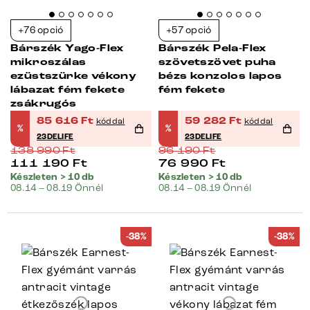
+76 opció
+57 opció
Bárszék Yago-Flex
Bárszék Pela-Flex
mikroszálas
szövetszövet puha
ezüstszürke vékony
bézs konzolos lapos
lábazat fém fekete
fém fekete
zsákrugós
85 616
Ft
59 282
Ft
kóddal
kóddal
%
%
23DELIFE
23DELIFE
138 990
Ft
96 190
Ft
111 190
Ft
76 990
Ft
Készleten > 10 db
Készleten > 10 db
08.14 – 08.19 Önnél
08.14 – 08.19 Önnél
-38%
-38%