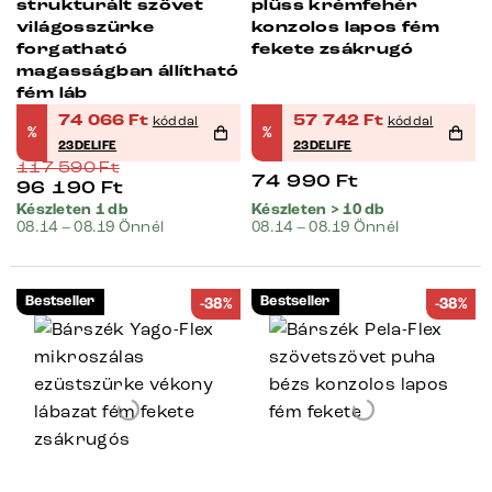
strukturált szövet
plüss krémfehér
világosszürke
konzolos lapos fém
forgatható
fekete zsákrugó
magasságban állítható
fém láb
74 066
Ft
57 742
Ft
kóddal
kóddal
%
%
23DELIFE
23DELIFE
117 590
Ft
74 990
Ft
96 190
Ft
Készleten 1 db
Készleten > 10 db
08.14 – 08.19 Önnél
08.14 – 08.19 Önnél
Bestseller
Bestseller
-38%
-38%