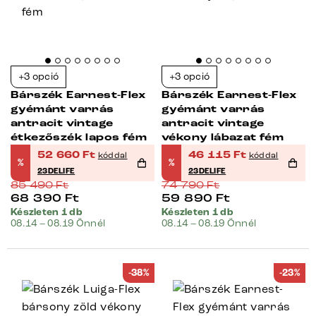
+3 opció
+3 opció
Bárszék Earnest-Flex
Bárszék Earnest-Flex
gyémánt varrás
gyémánt varrás
antracit vintage
antracit vintage
étkezőszék lapos fém
vékony lábazat fém
52 660
Ft
46 115
Ft
kóddal
kóddal
%
%
23DELIFE
23DELIFE
85 490
Ft
74 790
Ft
68 390
Ft
59 890
Ft
Készleten 1 db
Készleten 1 db
08.14 – 08.19 Önnél
08.14 – 08.19 Önnél
-38%
-23%