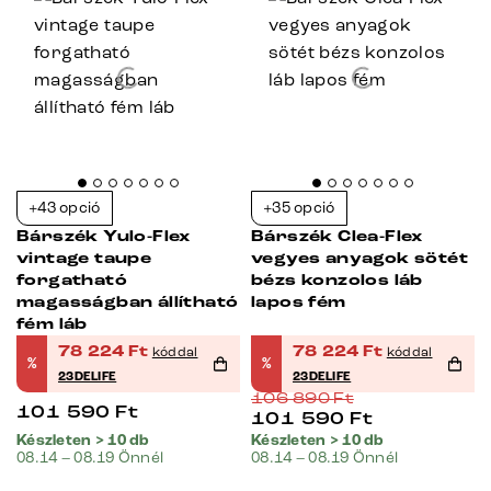
+43 opció
+35 opció
Bárszék Yulo-Flex
Bárszék Clea-Flex
vintage taupe
vegyes anyagok sötét
forgatható
bézs konzolos láb
magasságban állítható
lapos fém
fém láb
78 224
Ft
78 224
Ft
kóddal
kóddal
%
%
23DELIFE
23DELIFE
106 890
Ft
101 590
Ft
101 590
Ft
Készleten > 10 db
Készleten > 10 db
08.14 – 08.19 Önnél
08.14 – 08.19 Önnél