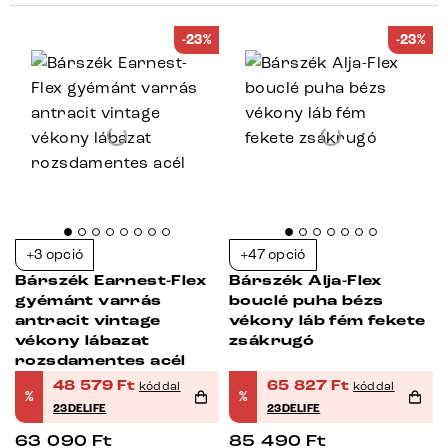
-23%
-23%
+3 opció
+47 opció
Bárszék Earnest-Flex
Bárszék Alja-Flex
gyémánt varrás
bouclé puha bézs
antracit vintage
vékony láb fém fekete
vékony lábazat
zsákrugó
rozsdamentes acél
48 579
Ft
65 827
Ft
kóddal
kóddal
%
%
23DELIFE
23DELIFE
63 090
Ft
85 490
Ft