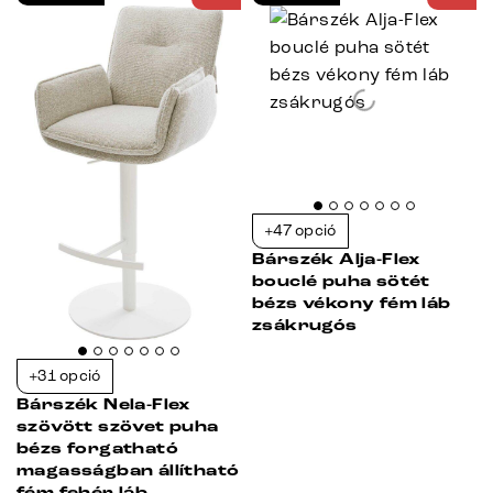
+47 opció
Bárszék Alja-Flex
bouclé puha sötét
bézs vékony fém láb
zsákrugós
+31 opció
Bárszék Nela-Flex
szövött szövet puha
bézs forgatható
magasságban állítható
fém fehér láb