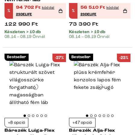
94 702
Ft
56 510
Ft
kóddal
kóddal
%
%
23DELIFE
23DELIFE
122 990
Ft
73 390
Ft
Készleten > 10 db
Készleten > 10 db
08.14 – 08.19 Önnél
08.14 – 08.19 Önnél
Bestseller
Bestseller
-37%
-23%
+8 opció
+47 opció
Bárszék Luiga-Flex
Bárszék Alja-Flex