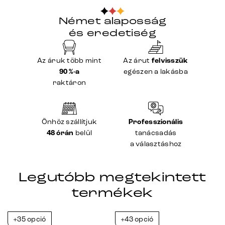
Német alaposság
és eredetiség
Az áruk több mint
Az árut
felvisszük
90 %-a
egészen a lakásba
raktáron
Önhöz szállítjuk
Professzionális
48 órán
belül
tanácsadás
a választáshoz
Legutóbb megtekintett
termékek
+35 opció
+43 opció
-23%
-23%