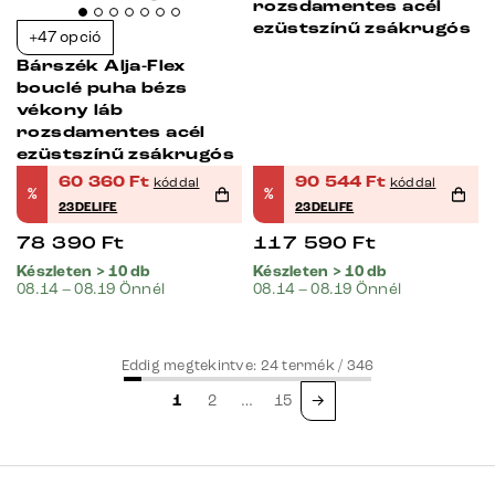
rozsdamentes acél
ezüstszínű zsákrugós
+47 opció
Bárszék Alja-Flex
bouclé puha bézs
vékony láb
rozsdamentes acél
ezüstszínű zsákrugós
60 360
Ft
90 544
Ft
kóddal
kóddal
%
%
23DELIFE
23DELIFE
78 390
Ft
117 590
Ft
Készleten > 10 db
Készleten > 10 db
08.14 – 08.19 Önnél
08.14 – 08.19 Önnél
Eddig megtekintve:
24
termék /
346
1
2
…
15
→