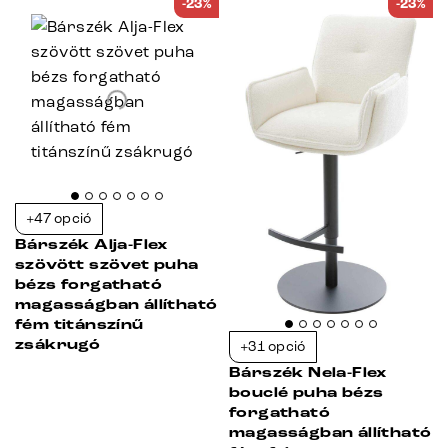
-23%
-23%
+47 opció
Bárszék Alja-Flex
szövött szövet puha
bézs forgatható
magasságban állítható
fém titánszínű
zsákrugó
+31 opció
Bárszék Nela-Flex
bouclé puha bézs
forgatható
magasságban állítható