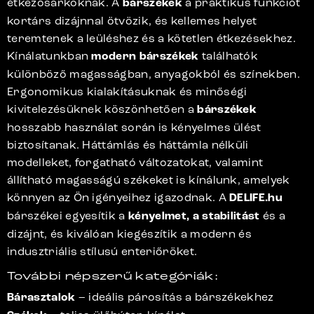
étkezősarkoknak. A
bárszékek
a praktikus funkciót
kortárs dizájnnal ötvözik, és kellemes helyet
teremtenek a leüléshez és a kötetlen étkezésekhez.
Kínálatunkban
modern bárszékek
találhatók
különböző magasságban, anyagokból és színekben.
Ergonomikus kialakításuknak és minőségi
kivitelezésüknek köszönhetően a
bárszékek
hosszabb használat során is kényelmes ülést
biztosítanak. Háttámlás és háttámla nélküli
modelleket, forgatható változatokat, valamint
állítható magasságú székeket is kínálunk, amelyek
könnyen az Ön igényeihez igazodnak. A
DELIFE.hu
bárszékei egyesítik a
kényelmet, a stabilitást
és a
dizájnt, és kiválóan kiegészítik a modern és
indusztriális stílusú enteriőröket.
További népszerű kategóriák:
Bárasztalok
– ideális párosítás a bárszékekhez