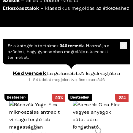
Székek
– teljes ülőbútor-kínálat
Étkezőasztalok
– klasszikus megoldás az étkezéshez
Ez a kategória tartalmaz
346 termék
. Használja a
szűrést, hogy gyorsabban megtalálja a keresett
terméket.
Kedvencek
Legolcsóbb
A legdrágább
1–24 találat megjelenítve, összesen 346
Bestseller
Bestseller
-23%
-23%