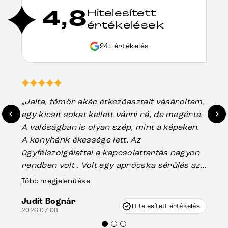
4,8
Hitelesített
értékelések
241 értékelés
„Jalta, tömör akác étkezőasztalt vásároltam,
„A
egy kicsit sokat kellett várni rá, de megérte.
ho
A valóságban is olyan szép, mint a képeken.
üg
A konyhánk ékessége lett. Az
ha
ügyfélszolgálattal a kapcsolattartás nagyon
vá
rendben volt . Volt egy aprócska sérülés az
Es
asztal talpánál, ami szállításkor
Több megjelenítése
202
keletkezhetett, de Vincze Úr segítségével
Judit Bognár
nagyon korrekten jártak el az ügyemben.
Hitelesített értékelés
2026.07.08
Mindenkinek ajánlani tudom a Delife