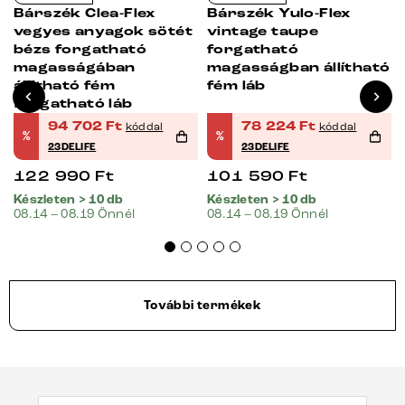
Bárszék Clea-Flex
Bárszék Yulo-Flex
vegyes anyagok sötét
vintage taupe
bézs forgatható
forgatható
ó
magasságában
magasságban állítható
ó
állítható fém
fém láb
forgatható láb
94 702
Ft
78 224
Ft
kóddal
kóddal
%
%
23DELIFE
23DELIFE
122 990
Ft
101 590
Ft
Készleten > 10 db
Készleten > 10 db
08.14 – 08.19 Önnél
08.14 – 08.19 Önnél
További termékek