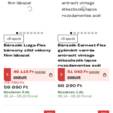
+8 opció
+3 opció
Bárszék Luiga-Flex
Bárszék Earnest-Flex
bársony zöld vékony
gyémánt varrás
fém lábazat
antracit vintage
étkezőszék lapos
rozsdamentes acél
46 115
Ft
51 043
Ft
kóddal
kóddal
%
%
23DELIFE
23DELIFE
74 790
Ft
66 290
Ft
59 890
Ft
Készleten 3 db
Készleten 1 db
08.14 – 08.19 Önnél
08.14 – 08.19 Önnél