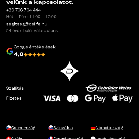
velünk a kapcsolatot.
+36 706 704 444
Hét. – Pén.: 11:00 – 17:00
segitseg@delife.hu
24 órán belül válaszolunk.
Google értékelések
4,8
Szállítás
Fizetés
Csehország
Szlovákia
Németország