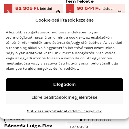
fém fekete
82 305
Ft
90 544
Ft
kóddal
kóddal
%
%
23DELIFE
23DELIFE
Cookie-beállítások kezelése
106 890
Ft
117 590
Ft
Készleten > 10 db
Készleten > 10 db
A legjobb szolgáltatások nyújtása érdekében olyan
08.14 – 08.19 Önnél
08.14 – 08.19 Önnél
technológiákat használunk, mint a cookie-k, az eszközökön
történő információk tárolásához és/vagy eléréséhez. Az ezekkel
a technológiákkal való egyetértés lehetővé teszi számunkra,
hogy olyan adatokat kezeljünk, mint a böngészési viselkedés
-23%
-23%
vagy az egyedi azonosító ezen a weboldalon. Az egyetértés
megtagadása vagy visszavonása hátrányosan befolyásolhatja
bizonyos tulajdonságokat és funkciókat.
Elfogadom
Előre beállítások megjelenítése
Sütik szabályzata
Adatvédelmi irányelvek
+8 opció
Bárszék Luiga-Flex
+57 opció