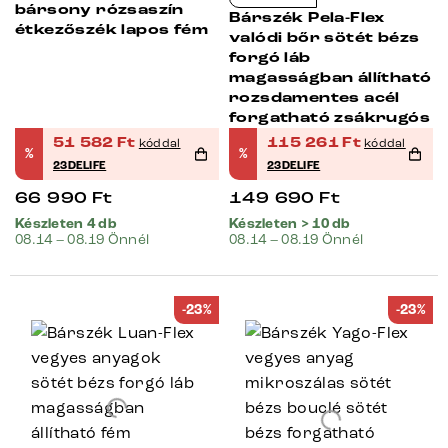
bársony rózsaszín
Bárszék Pela-Flex
étkezőszék lapos fém
valódi bőr sötét bézs
forgó láb
magasságban állítható
rozsdamentes acél
forgatható zsákrugós
51 582
Ft
115 261
Ft
kóddal
kóddal
%
%
23DELIFE
23DELIFE
66 990
Ft
149 690
Ft
Készleten 4 db
Készleten > 10 db
08.14 – 08.19 Önnél
08.14 – 08.19 Önnél
-23%
-23%