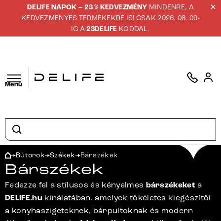
DELIFE NAPOK – 23 % KEDVEZMÉNY
MINDENRE, A
KEDVEZMÉNYES TERMÉKEKRE IS! CSAK 2026. 08. 09-
IG A
23DELIFE
KÓDDAL.
Menü
Bútorok
Székek
Bárszékek
Bárszékek
Fedezze fel a stílusos és kényelmes
bárszékeket
a
DELIFE.hu
kínálatában, amelyek tökéletes kiegészítői
a konyhaszigeteknek, bárpultoknak és modern