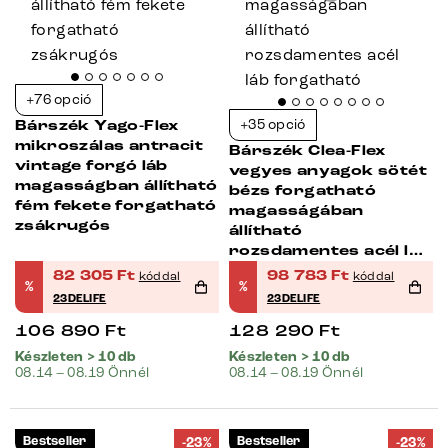
+76 opció
+35 opció
Bárszék Yago-Flex
mikroszálas antracit
Bárszék Clea-Flex
vintage forgó láb
vegyes anyagok sötét
magasságban állítható
bézs forgatható
fém fekete forgatható
magasságában
zsákrugós
állítható
rozsdamentes acél láb
forgatható
82 305
Ft
98 783
Ft
kóddal
kóddal
%
%
23DELIFE
23DELIFE
106 890
Ft
128 290
Ft
Készleten > 10 db
Készleten > 10 db
08.14 – 08.19 Önnél
08.14 – 08.19 Önnél
Bestseller
Bestseller
-23%
-23%