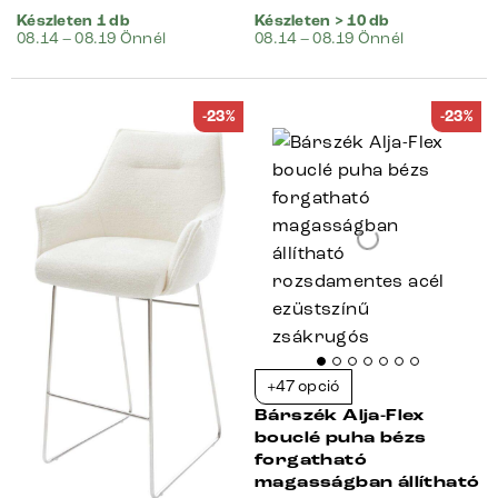
Készleten 1 db
Készleten > 10 db
08.14 – 08.19 Önnél
08.14 – 08.19 Önnél
-23%
-23%
+47 opció
Bárszék Alja-Flex
bouclé puha bézs
forgatható
magasságban állítható