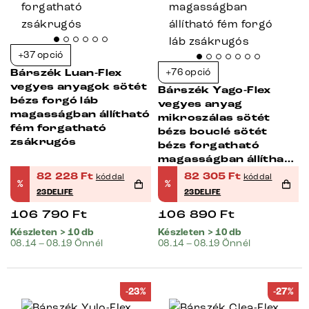
+37 opció
+76 opció
Bárszék Luan-Flex
vegyes anyagok sötét
Bárszék Yago-Flex
bézs forgó láb
vegyes anyag
magasságban állítható
mikroszálas sötét
fém forgatható
bézs bouclé sötét
zsákrugós
bézs forgatható
magasságban állítható
fém forgó láb
82 228
Ft
82 305
Ft
kóddal
kóddal
%
%
zsákrugós
23DELIFE
23DELIFE
106 790
Ft
106 890
Ft
Készleten > 10 db
Készleten > 10 db
08.14 – 08.19 Önnél
08.14 – 08.19 Önnél
-23%
-27%