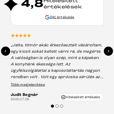
4,8
Hitelesített
értékelések
241 értékelés
„Jalta, tömör akác étkezőasztalt vásároltam,
„A
egy kicsit sokat kellett várni rá, de megérte.
ho
A valóságban is olyan szép, mint a képeken.
üg
A konyhánk ékessége lett. Az
ha
ügyfélszolgálattal a kapcsolattartás nagyon
vá
rendben volt . Volt egy aprócska sérülés az
Es
asztal talpánál, ami szállításkor
Több megjelenítése
202
keletkezhetett, de Vincze Úr segítségével
Judit Bognár
nagyon korrekten jártak el az ügyemben.
Hitelesített értékelés
2026.07.08
Mindenkinek ajánlani tudom a Delife
termékeket.“