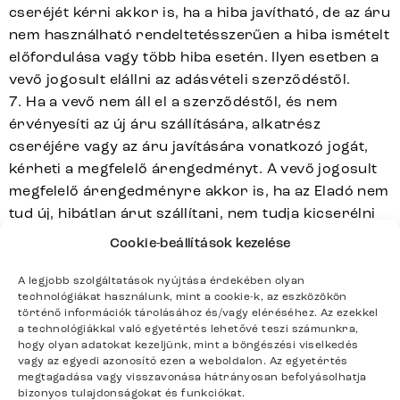
cseréjét kérni akkor is, ha a hiba javítható, de az áru
nem használható rendeltetésszerűen a hiba ismételt
előfordulása vagy több hiba esetén. Ilyen esetben a
vevő jogosult elállni az adásvételi szerződéstől.
7. Ha a vevő nem áll el a szerződéstől, és nem
érvényesíti az új áru szállítására, alkatrész
cseréjére vagy az áru javítására vonatkozó jogát,
kérheti a megfelelő árengedményt. A vevő jogosult
megfelelő árengedményre akkor is, ha az Eladó nem
tud új, hibátlan árut szállítani, nem tudja kicserélni
az alkatrészt vagy megjavítani az árut, illetve ha az
Cookie-beállítások kezelése
Eladó nem intézkedik megfelelő időn belül, vagy az
intézkedés a vevő számára jelentős nehézséget
A legjobb szolgáltatások nyújtása érdekében olyan
technológiákat használunk, mint a cookie-k, az eszközökön
okozna.
történő információk tárolásához és/vagy eléréséhez. Az ezekkel
8. A vevő nem jogosult hibás teljesítésből eredő
a technológiákkal való egyetértés lehetővé teszi számunkra,
jogokra, ha az áru átvétele előtt tudott a hibáról,
hogy olyan adatokat kezeljünk, mint a böngészési viselkedés
vagy az egyedi azonosító ezen a weboldalon. Az egyetértés
vagy ha a hibát maga a vevő okozta.
megtagadása vagy visszavonása hátrányosan befolyásolhatja
9. A vevő jogosult a fogyasztási cikk hibájára
bizonyos tulajdonságokat és funkciókat.