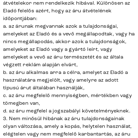
átvételekor nem rendelkezik hibával. Különösen az
Eladó felelős azért, hogy az áru átvételének
időpontjában:
a. az árunak megvannak azok a tulajdonságai,
amelyeket az Eladó és a vevő megállapodtak, vagy ha
nincs megállapodás, akkor azok a tulajdonságok,
amelyeket az Eladó vagy a gyártó leírt, vagy
amelyeket a vevő az áru természetét és az általa
végzett reklám alapján elvárt,
b. az áru alkalmas arra a célra, amelyet az Eladó a
használatára megjelölt, vagy amelyre az adott
típusú árut általában használják,
c. az áru megfelelő mennyiségben, mértékben vagy
tömegben van,
d. az áru megfelel a jogszabályi követelményeknek.
3. Nem minősül hibának az áru tulajdonságainak
olyan változása, amely a kopás, helytelen használat,
elégtelen vagy nem megfelelő karbantartás, az áru