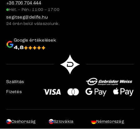
+36 706 704 444
Hét. – Pén.: 11:00 – 17:00
segitseg@delife.hu
24 órán belül válaszolunk.
Google értékelések
4,8
Szállítás
Fizetés
Csehország
Szlovákia
Németország
Svájc
Franciaország
Lengyelország