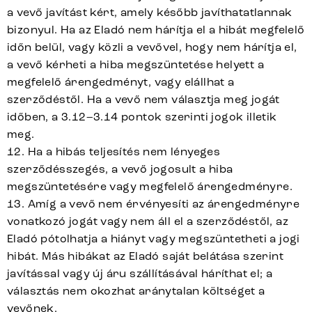
a vevő javítást kért, amely később javíthatatlannak
bizonyul. Ha az Eladó nem hárítja el a hibát megfelelő
időn belül, vagy közli a vevővel, hogy nem hárítja el,
a vevő kérheti a hiba megszüntetése helyett a
megfelelő árengedményt, vagy elállhat a
szerződéstől. Ha a vevő nem választja meg jogát
időben, a 3.12–3.14 pontok szerinti jogok illetik
meg.
12. Ha a hibás teljesítés nem lényeges
szerződésszegés, a vevő jogosult a hiba
megszüntetésére vagy megfelelő árengedményre.
13. Amíg a vevő nem érvényesíti az árengedményre
vonatkozó jogát vagy nem áll el a szerződéstől, az
Eladó pótolhatja a hiányt vagy megszüntetheti a jogi
hibát. Más hibákat az Eladó saját belátása szerint
javítással vagy új áru szállításával háríthat el; a
választás nem okozhat aránytalan költséget a
vevőnek.