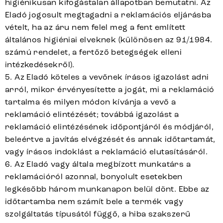
higiénikusan kifogástalan állapotban bemutatni. Az
Eladó jogosult megtagadni a reklamációs eljárásba
vételt, ha az áru nem felel meg a fent említett
általános higiéniai elveknek (különösen az 91/1984.
számú rendelet, a fertőző betegségek elleni
intézkedésekről).
5. Az Eladó köteles a vevőnek írásos igazolást adni
arról, mikor érvényesítette a jogát, mi a reklamáció
tartalma és milyen módon kívánja a vevő a
reklamáció elintézését; továbbá igazolást a
reklamáció elintézésének időpontjáról és módjáról,
beleértve a javítás elvégzését és annak időtartamát,
vagy írásos indoklást a reklamáció elutasításáról.
6. Az Eladó vagy általa megbízott munkatárs a
reklamációról azonnal, bonyolult esetekben
legkésőbb három munkanapon belül dönt. Ebbe az
időtartamba nem számít bele a termék vagy
szolgáltatás típusától függő, a hiba szakszerű