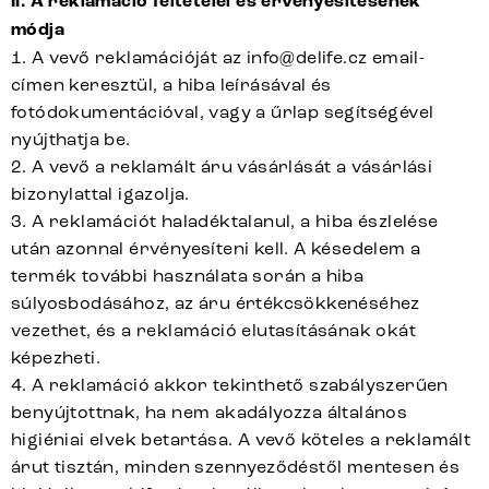
II. A reklamáció feltételei és érvényesítésének
módja
1. A vevő reklamációját az
info@delife.cz
email-
címen keresztül, a hiba leírásával és
fotódokumentációval, vagy a
űrlap
segítségével
nyújthatja be.
2. A vevő a reklamált áru vásárlását a vásárlási
bizonylattal igazolja.
3. A reklamációt haladéktalanul, a hiba észlelése
után azonnal érvényesíteni kell. A késedelem a
termék további használata során a hiba
súlyosbodásához, az áru értékcsökkenéséhez
vezethet, és a reklamáció elutasításának okát
képezheti.
4. A reklamáció akkor tekinthető szabályszerűen
benyújtottnak, ha nem akadályozza általános
higiéniai elvek betartása. A vevő köteles a reklamált
árut tisztán, minden szennyeződéstől mentesen és