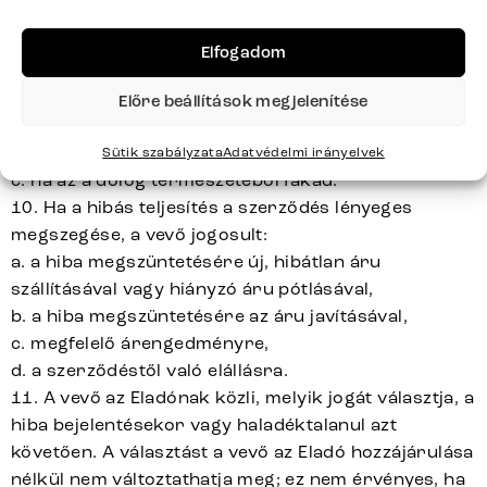
vonatkozó jogait az áru átvételétől számított
huszonnégy hónapon belül érvényesíteni (a 3.8
Elfogadom
pontban foglalt kivétellel). Ez nem érvényes:
a. az alacsonyabb áron értékesített árura az
Előre beállítások megjelenítése
alacsonyabb ár miatt fennálló hibára,
b. az áru szokásos használatából eredő kopásra,
Sütik szabályzata
Adatvédelmi irányelvek
c. ha az a dolog természetéből fakad.
10. Ha a hibás teljesítés a szerződés lényeges
megszegése, a vevő jogosult:
a. a hiba megszüntetésére új, hibátlan áru
szállításával vagy hiányzó áru pótlásával,
b. a hiba megszüntetésére az áru javításával,
c. megfelelő árengedményre,
d. a szerződéstől való elállásra.
11. A vevő az Eladónak közli, melyik jogát választja, a
hiba bejelentésekor vagy haladéktalanul azt
követően. A választást a vevő az Eladó hozzájárulása
nélkül nem változtathatja meg; ez nem érvényes, ha