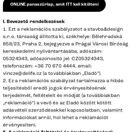
ONLINE panaszűrlap, amit ITT kell kitölteni
I. Bevezető rendelkezések
1. Ezt a reklamációs szabályzatot a stavba&design
s.r.o. társaság állította ki, székhelye: Bělehradská
858/23, Praha 2, bejegyezve a Prágai Városi Bíróság
kereskedelmi nyilvántartásába, adószám:
05324343, adóazonosító jel: CZ05324343,
telefonszám: +36 70 670 4444, email:
vincze@delife.cz
(a továbbiakban „Eladó“).
2. Ez a reklamációs szabályzat tartalmazza a hibás
teljesítésből eredő jogok érvényesítésének
terjedelmét, feltételeit és módját (a továbbiakban
„reklamáció“) a vevő és az Eladó között kötött
adásvételi szerződésekkel kapcsolatban, valamint
információkat arról, hol lehet a reklamációt
érvényesíteni.