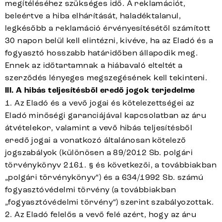
megítéléséhez szükséges idő. A reklamációt,
beleértve a hiba elhárítását, haladéktalanul,
legkésőbb a reklamáció érvényesítésétől számított
30 napon belül kell elintézni, kivéve, ha az Eladó és a
fogyasztó hosszabb határidőben állapodik meg.
Ennek az időtartamnak a hiábavaló elteltét a
szerződés lényeges megszegésének kell tekinteni.
III. A hibás teljesítésből eredő jogok terjedelme
1. Az Eladó és a vevő jogai és kötelezettségei az
Eladó minőségi garanciájával kapcsolatban az áru
átvételekor, valamint a vevő hibás teljesítésből
eredő jogai a vonatkozó általánosan kötelező
jogszabályok (különösen a 89/2012 Sb. polgári
törvénykönyv 2161. § és következői, a továbbiakban
„polgári törvénykönyv“) és a 634/1992 Sb. számú
fogyasztóvédelmi törvény (a továbbiakban
„fogyasztóvédelmi törvény“) szerint szabályozottak.
2. Az Eladó felelős a vevő felé azért, hogy az áru