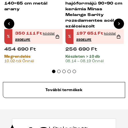
140×65 cm metál
hajóformájú 90×90 cm
arany
kerámia Minas
Melange Sarity
rozsdamentes acél
szálcsiszolt
350 111
Ft
197 651
Ft
kóddal
kóddal
%
%
23DELIFE
23DELIFE
454 690
Ft
256 690
Ft
Megrendelés
Készleten > 10 db
10.02-tól Önnél
08.14 – 08.19 Önnél
További termékek