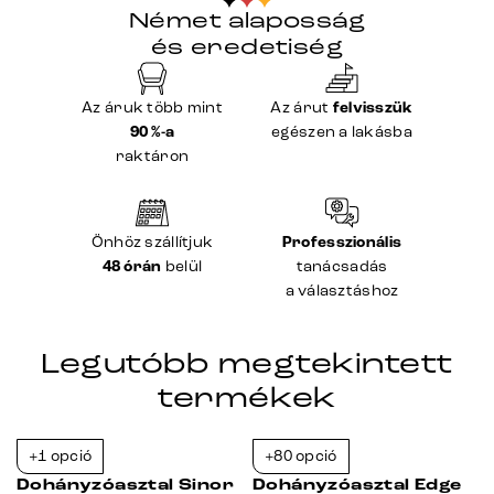
Német alaposság
és eredetiség
Az áruk több mint
Az árut
felvisszük
90 %-a
egészen a lakásba
raktáron
Önhöz szállítjuk
Professzionális
48 órán
belül
tanácsadás
a választáshoz
Legutóbb megtekintett
termékek
+1 opció
+80 opció
-23%
-23%
Dohányzóasztal Sinor
Dohányzóasztal Edge