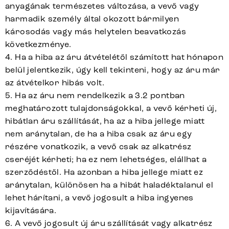
anyagának természetes változása, a vevő vagy
harmadik személy által okozott bármilyen
károsodás vagy más helytelen beavatkozás
következménye.
4. Ha a hiba az áru átvételétől számított hat hónapon
belül jelentkezik, úgy kell tekinteni, hogy az áru már
az átvételkor hibás volt.
5. Ha az áru nem rendelkezik a 3.2 pontban
meghatározott tulajdonságokkal, a vevő kérheti új,
hibátlan áru szállítását, ha az a hiba jellege miatt
nem aránytalan, de ha a hiba csak az áru egy
részére vonatkozik, a vevő csak az alkatrész
cseréjét kérheti; ha ez nem lehetséges, elállhat a
szerződéstől. Ha azonban a hiba jellege miatt ez
aránytalan, különösen ha a hibát haladéktalanul el
lehet hárítani, a vevő jogosult a hiba ingyenes
kijavítására.
6. A vevő jogosult új áru szállítását vagy alkatrész