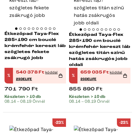
Étkezőpad Taya-Flex
Étkezőpad Taya-Flex
285×190 cm bouclé
285×190 cm bouclé
krémfehér kereszt láb
krémfehér kereszt láb
szögletes fekete
szögletes titán színű
zsákrugó jobb
hatás zsákrugós jobb
oldali
540 378
Ft
659 035
Ft
kóddal
kóddal
%
%
23DELIFE
23DELIFE
701 790
Ft
855 890
Ft
Készleten > 10 db
Készleten > 10 db
08.14 – 08.19 Önnél
08.14 – 08.19 Önnél
-23%
-23%