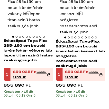
Étkezőpad Taya-Flex
Étkezőpad Taya-Flex
285×190 cm bouclé
285×190 cm bouclé
krémfehér vékony láb
krémfehér kereszt láb
lapos titán színű hatás
szögletes
zsákrugós jobb
rozsdamentes acél
zsákrugó jobb
659 035
Ft
659 035
Ft
kóddal
kóddal
%
%
23DELIFE
23DELIFE
855 890
Ft
855 890
Ft
Készleten > 10 db
Készleten > 10 db
08.14 – 08.19 Önnél
08.14 – 08.19 Önnél