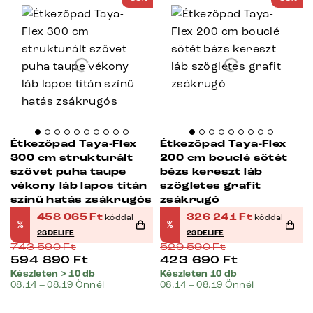
Étkezőpad Taya-Flex
Étkezőpad Taya-Flex
300 cm strukturált
200 cm bouclé sötét
szövet puha taupe
bézs kereszt láb
vékony láb lapos titán
szögletes grafit
színű hatás zsákrugós
zsákrugó
458 065
Ft
326 241
Ft
kóddal
kóddal
%
%
23DELIFE
23DELIFE
743 590
Ft
529 590
Ft
594 890
Ft
423 690
Ft
Készleten > 10 db
Készleten 10 db
08.14 – 08.19 Önnél
08.14 – 08.19 Önnél