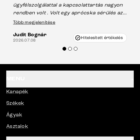
ügyfélszolgálattal a kapcsolattartás nagyon
vá
rendben volt . Volt egy aprócska sérülés az
Es
asztal talpánál, ami szállításkor
Több megjelenítése
202
keletkezhetett, de Vincze Úr segítségével
Judit Bognár
nagyon korrekten jártak el az ügyemben.
Hitelesített értékelés
2026.07.08
Mindenkinek ajánlani tudom a Delife
termékeket.“
MENU
Kanapék
Székek
Ágyak
Asztalok