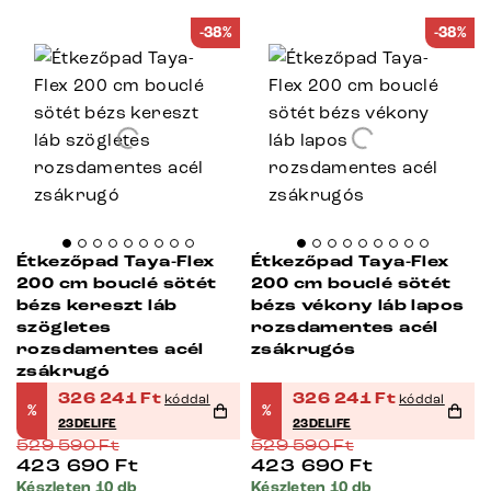
-38%
-38%
Étkezőpad Taya-Flex
Étkezőpad Taya-Flex
200 cm bouclé sötét
200 cm bouclé sötét
bézs kereszt láb
bézs vékony láb lapos
szögletes
rozsdamentes acél
rozsdamentes acél
zsákrugós
zsákrugó
326 241
Ft
326 241
Ft
kóddal
kóddal
%
%
23DELIFE
23DELIFE
529 590
Ft
529 590
Ft
423 690
Ft
423 690
Ft
Készleten 10 db
Készleten 10 db