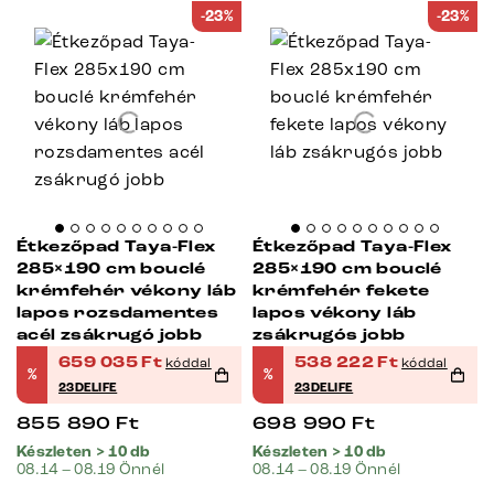
-23%
-23%
Étkezőpad Taya-Flex
Étkezőpad Taya-Flex
285×190 cm bouclé
285×190 cm bouclé
krémfehér vékony láb
krémfehér fekete
lapos rozsdamentes
lapos vékony láb
acél zsákrugó jobb
zsákrugós jobb
659 035
Ft
538 222
Ft
kóddal
kóddal
%
%
23DELIFE
23DELIFE
855 890
Ft
698 990
Ft
Készleten > 10 db
Készleten > 10 db
08.14 – 08.19 Önnél
08.14 – 08.19 Önnél