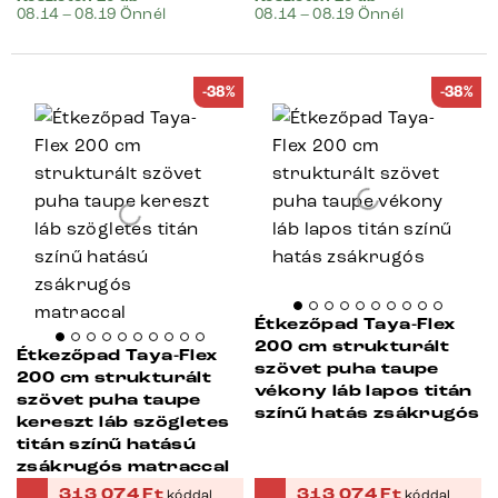
08.14 – 08.19 Önnél
08.14 – 08.19 Önnél
-38%
-38%
Étkezőpad Taya-Flex
200 cm strukturált
Étkezőpad Taya-Flex
szövet puha taupe
200 cm strukturált
vékony láb lapos titán
szövet puha taupe
színű hatás zsákrugós
kereszt láb szögletes
titán színű hatású
zsákrugós matraccal
313 074
Ft
313 074
Ft
kóddal
kóddal