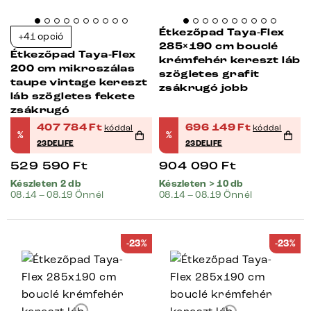
Étkezőpad Taya-Flex
+41 opció
285×190 cm bouclé
Étkezőpad Taya-Flex
krémfehér kereszt láb
200 cm mikroszálas
szögletes grafit
taupe vintage kereszt
zsákrugó jobb
láb szögletes fekete
zsákrugó
407 784
Ft
696 149
Ft
kóddal
kóddal
%
%
23DELIFE
23DELIFE
529 590
Ft
904 090
Ft
Készleten 2 db
Készleten > 10 db
08.14 – 08.19 Önnél
08.14 – 08.19 Önnél
-23%
-23%