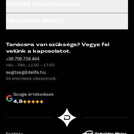
FONTOS HIVATKOZÁSOK
KÖVESSEN MINKET
Tanácsra van szüksége? Vegye fel
velünk a kapcsolatot.
+36 706 704 444
Hét. – Pén.: 11:00 – 17:00
segitseg@delife.hu
24 órán belül válaszolunk.
Google értékelések
4,8