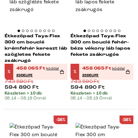
Étkezőpad Taya-Flex
Étkezőpad Taya-Flex
300 cm bouclé
300 cm bouclé fehér-
krémfehér kereszt láb
bézs vékony láb lapos
szögletes fekete
fekete zsákrugós
zsákrugó
458 065
Ft
458 065
Ft
kóddal
kóddal
%
%
23DELIFE
23DELIFE
743 590
Ft
743 590
Ft
594 890
Ft
594 890
Ft
Készleten > 10 db
Készleten > 10 db
08.14 – 08.19 Önnél
08.14 – 08.19 Önnél
-38%
-38%