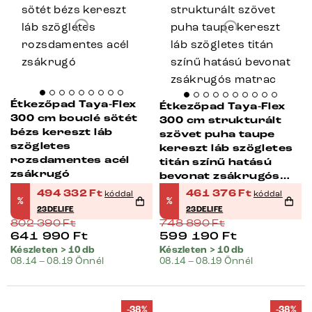
Étkezőpad Taya-Flex
Étkezőpad Taya-Flex
300 cm bouclé sötét
300 cm strukturált
bézs kereszt láb
szövet puha taupe
szögletes
kereszt láb szögletes
rozsdamentes acél
titán színű hatású
zsákrugó
bevonat zsákrugós
matrac
494 332
Ft
461 376
Ft
kóddal
kóddal
%
%
23DELIFE
23DELIFE
802 390
Ft
748 890
Ft
641 990
Ft
599 190
Ft
Készleten > 10 db
Készleten > 10 db
08.14 – 08.19 Önnél
08.14 – 08.19 Önnél
-38%
-38%