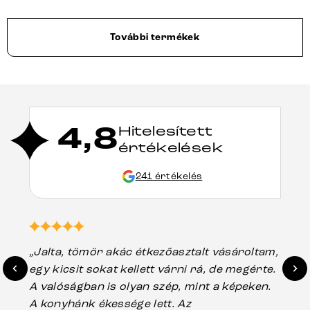
További termékek
4,8
Hitelesített
értékelések
241 értékelés
„Jalta, tömör akác étkezőasztalt vásároltam,
„A
egy kicsit sokat kellett várni rá, de megérte.
ho
A valóságban is olyan szép, mint a képeken.
üg
A konyhánk ékessége lett. Az
ha