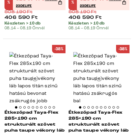
%
%
23DELIFE
23DELIFE
508 190
Ft
508 190
Ft
406 590
Ft
406 590
Ft
Készleten > 10 db
Készleten > 10 db
08.14 – 08.19 Önnél
08.14 – 08.19 Önnél
-38%
-38%
Étkezőpad Taya-Flex
Étkezőpad Taya-Flex
285×190 cm
285×190 cm
strukturált szövet
strukturált szövet
puha taupe vékony láb
puha taupe vékony láb