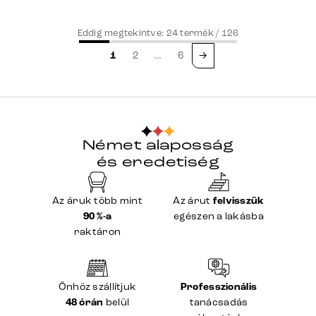
Eddig megtekintve:
24
termék /
126
1
2
…
6
→
Német alaposság
és eredetiség
Az áruk több mint
Az árut
felvisszük
90 %-a
egészen a lakásba
raktáron
Önhöz szállítjuk
Professzionális
48 órán
belül
tanácsadás