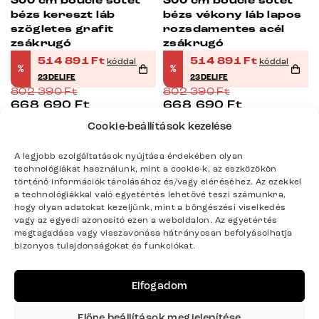
300 cm bouclé sötét
300 cm bouclé sötét
bézs kereszt láb
bézs vékony láb lapos
szögletes grafit
rozsdamentes acél
zsákrugó
zsákrugó
514 891
Ft
514 891
Ft
kóddal
kóddal
%
%
23DELIFE
23DELIFE
802 390
Ft
802 390
Ft
668 690
Ft
668 690
Ft
Készleten > 10 db
Készleten > 10 db
Cookie-beállítások kezelése
08.14 – 08.19 Önnél
08.14 – 08.19 Önnél
A legjobb szolgáltatások nyújtása érdekében olyan
technológiákat használunk, mint a cookie-k, az eszközökön
-36%
-36%
történő információk tárolásához és/vagy eléréséhez. Az ezekkel
a technológiákkal való egyetértés lehetővé teszi számunkra,
hogy olyan adatokat kezeljünk, mint a böngészési viselkedés
vagy az egyedi azonosító ezen a weboldalon. Az egyetértés
megtagadása vagy visszavonása hátrányosan befolyásolhatja
bizonyos tulajdonságokat és funkciókat.
Elfogadom
Előre beállítások megjelenítése