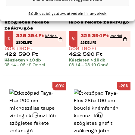
Étkezőpad Taya-Flex
Étkezőpad Taya-Flex
200 cm bouclé
200 cm bouclé
Sütik szabályzata
Adatvédelmi irányelvek
krémfehér kereszt láb
krémfehér vékony láb
szögletes fekete
lapos fekete zsákrugó
zsákrugós
325 394
Ft
325 394
Ft
kóddal
kóddal
%
%
23DELIFE
23DELIFE
508 190
Ft
508 190
Ft
422 590
Ft
422 590
Ft
Készleten > 10 db
Készleten > 10 db
08.14 – 08.19 Önnél
08.14 – 08.19 Önnél
-23%
-23%