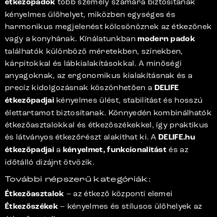
étkezőpadok
több személy számára biztosítanak
kényelmes ülőhelyet, miközben egységes és
harmonikus megjelenést kölcsönöznek az étkezőnek
vagy a konyhának. Kínálatunkban
modern padok
találhatók különböző méretekben, színekben,
kárpitokkal és lábkialakításokkal. A minőségi
anyagoknak, az ergonomikus kialakításnak és a
precíz kidolgozásnak köszönhetően a
DELIFE
étkezőpadjai
kényelmes ülést, stabilitást és hosszú
élettartamot biztosítanak. Könnyedén kombinálhatók
étkezőasztalokkal és étkezőszékekkel, így praktikus
és látványos étkezőrészt alakíthat ki. A
DELIFE.hu
étkezőpadjai
a
kényelmet, funkcionalitást
és az
időtálló dizájnt ötvözik.
További népszerű kategóriák:
Étkezőasztalok
– az étkező központi elemei
Étkezőszékek
– kényelmes és stílusos ülőhelyek az