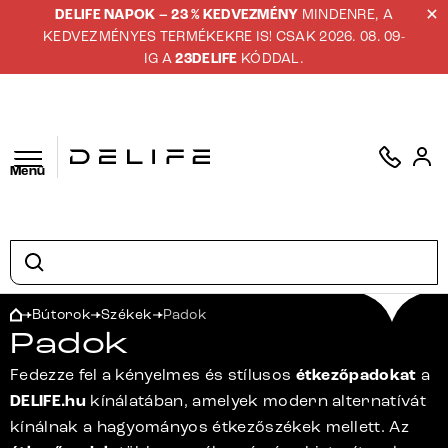
DELIFE NAPOK – 23 % KEDVEZMÉNY
MINDENRE, A
KEDVEZMÉNYES TERMÉKEKRE IS! CSAK 2026. 08. 09-
IG A
23DELIFE
KÓDDAL.
Menü
Bútorok
Székek
Padok
Padok
Fedezze fel a kényelmes és stílusos
étkezőpadokat
a
DELIFE.hu
kínálatában, amelyek modern alternatívát
kínálnak a hagyományos étkezőszékek mellett. Az