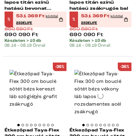
lapos titán színű
lapos titán színű
hatású bevonat
hatású zsákrugós bal
zsákrugós jobb
531 369
Ft
531 369
Ft
kóddal
kóddal
%
%
23DELIFE
23DELIFE
850 590
Ft
850 590
Ft
690 090
Ft
690 090
Ft
Készleten > 10 db
Készleten > 10 db
08.14 – 08.19 Önnél
08.14 – 08.19 Önnél
-36%
-36%
Étkezőpad Taya-Flex
Étkezőpad Taya-Flex