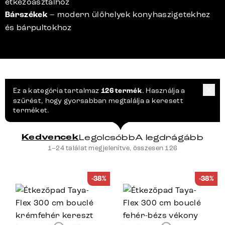
étkezőasztalhoz
Bárszékek
– modern ülőhelyek konyhaszigetekhez
és bárpultokhoz
Ez a kategória tartalmaz
126 termék
. Használja a
szűrést, hogy gyorsabban megtalálja a keresett
terméket.
Kedvencek
Legolcsóbb
A legdrágább
1–24 találat megjelenítve, összesen 126
-38%
-38%