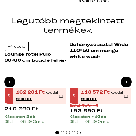
a választáshoz
Legutóbb megtekintett
termékek
Dohányzóasztal Wido
+4 opció
Bestseller
-23%
-38%
110×50 cm mango
Lounge fotel Pulo
white wash
80×80 cm bouclé fehér
162 231
Ft
118 572
Ft
kóddal
kóddal
%
%
23DELIFE
23DELIFE
192 490
Ft
210 690
Ft
153 990
Ft
Készleten 3 db
Készleten > 10 db
08.14 – 08.19 Önnél
08.14 – 08.19 Önnél