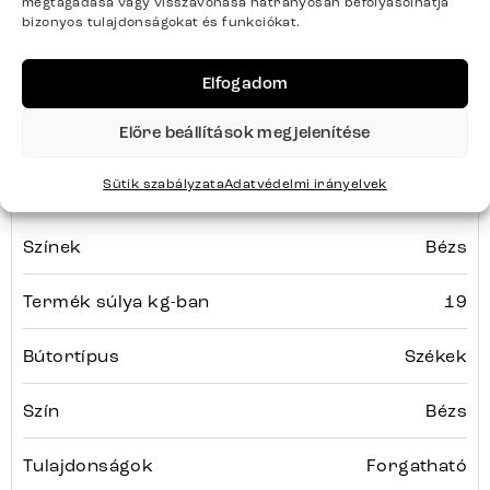
megtagadása vagy visszavonása hátrányosan befolyásolhatja
ALJA-FLEX
Sorozat
Teljes sorozat részletei
bizonyos tulajdonságokat és funkciókat.
Elfogadom
Előre beállítások megjelenítése
Termék paraméterei
Sütik szabályzata
Adatvédelmi irányelvek
Színek
Bézs
Termék súlya kg-ban
19
Bútortípus
Székek
Szín
Bézs
Tulajdonságok
Forgatható