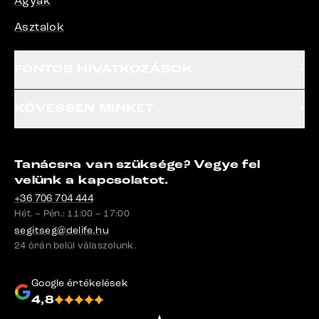
Ágyak
Asztalok
FONTOS HIVATKOZÁSOK
KÖVESSEN MINKET
Tanácsra van szüksége? Vegye fel
velünk a kapcsolatot.
+36 706 704 444
Hét. – Pén.: 11:00 – 17:00
segitseg@delife.hu
24 órán belül válaszolunk.
Google értékelések
4,8