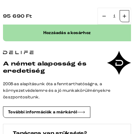
95 690
Ft
Bárszék
Alja-
Hozzáadás a kosárhoz
Flex
bouclé
puha
bézs
A német alaposság és
forgatható
eredetiség
magasságban
állítható
2008-as alapításunk óta a fenntarthatóságra, a
fém
környezetvédelemre és a jó munkakörülményekre
fekete
összpontosítunk.
zsákrugó
mennyiség
További információk a márkáról
Tanácsra van szüksége?