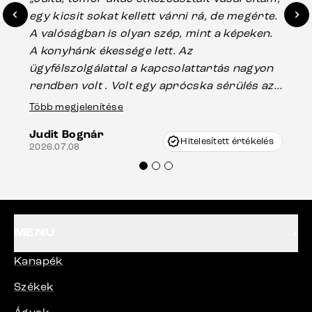
egy kicsit sokat kellett várni rá, de megérte.
ho
A valóságban is olyan szép, mint a képeken.
üg
A konyhánk ékessége lett. Az
ha
ügyfélszolgálattal a kapcsolattartás nagyon
vá
rendben volt . Volt egy aprócska sérülés az
Es
asztal talpánál, ami szállításkor
Több megjelenítése
202
keletkezhetett, de Vincze Úr segítségével
Judit Bognár
nagyon korrekten jártak el az ügyemben.
Hitelesített értékelés
2026.07.08
Mindenkinek ajánlani tudom a Delife
termékeket.“
MENU
Kanapék
Székek