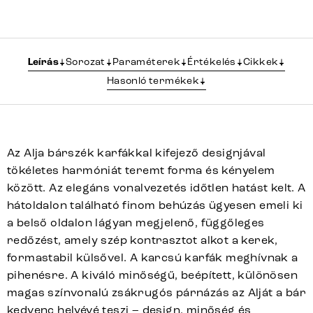
Leírás
Sorozat
Paraméterek
Értékelés
Cikkek
Hasonló termékek
Az Alja bárszék karfákkal kifejező designjával
tökéletes harmóniát teremt forma és kényelem
között. Az elegáns vonalvezetés időtlen hatást kelt. A
hátoldalon található finom behúzás ügyesen emeli ki
a belső oldalon lágyan megjelenő, függőleges
redőzést, amely szép kontrasztot alkot a kerek,
formastabil külsővel. A karcsú karfák meghívnak a
pihenésre. A kiváló minőségű, beépített, különösen
magas színvonalú zsákrugós párnázás az Alját a bár
kedvenc helyévé teszi – design, minőség és