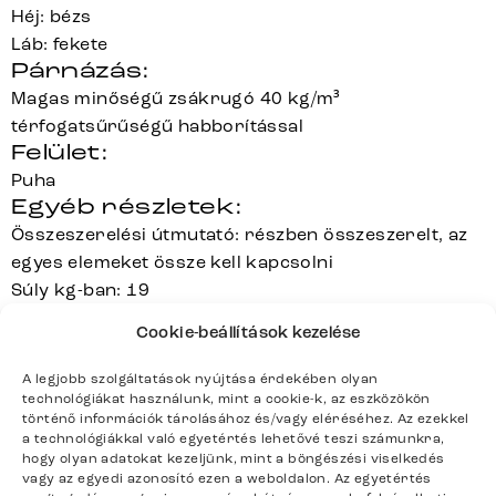
Héj: bézs
Láb: fekete
Párnázás:
Magas minőségű zsákrugó 40 kg/m³
térfogatsűrűségű habborítással
Felület:
Puha
Egyéb részletek:
Összeszerelési útmutató: részben összeszerelt, az
egyes elemeket össze kell kapcsolni
Súly kg-ban: 19
Kiváló minőségű kidolgozás miatt 125 kg-ig
Cookie-beállítások kezelése
terhelhető
A gyártási tétel miatt előfordulhatnak szín- és
A legjobb szolgáltatások nyújtása érdekében olyan
szerkezeti eltérések
technológiákat használunk, mint a cookie-k, az eszközökön
történő információk tárolásához és/vagy eléréséhez. Az ezekkel
a technológiákkal való egyetértés lehetővé teszi számunkra,
hogy olyan adatokat kezeljünk, mint a böngészési viselkedés
vagy az egyedi azonosító ezen a weboldalon. Az egyetértés