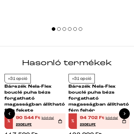
Hasonló termékek
+31 opció
+31 opció
-23%
-23%
Bárszék Nela-Flex
Bárszék Nela-Flex
bouclé puha bézs
bouclé puha bézs
forgatható
forgatható
ó
magasságban állítható
magasságban állítható
fém fekete
fém fehér
90 544
Ft
94 702
Ft
kóddal
kóddal
%
%
23DELIFE
23DELIFE