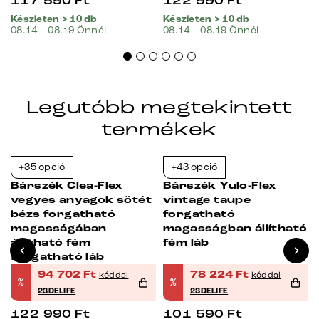
117 590
Ft
122 990
Ft
Készleten > 10 db
Készleten > 10 db
08.14 – 08.19 Önnél
08.14 – 08.19 Önnél
Legutóbb megtekintett
termékek
+35 opció
+43 opció
-23%
-23%
Bárszék Clea-Flex
Bárszék Yulo-Flex
vegyes anyagok sötét
vintage taupe
bézs forgatható
forgatható
ó
magasságában
magasságban állítható
ó
állítható fém
fém láb
forgatható láb
94 702
Ft
78 224
Ft
kóddal
kóddal
%
%
23DELIFE
23DELIFE
122 990
Ft
101 590
Ft