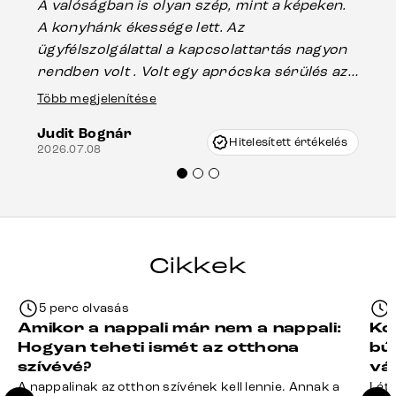
A valóságban is olyan szép, mint a képeken.
üg
A konyhánk ékessége lett. Az
ha
ügyfélszolgálattal a kapcsolattartás nagyon
vá
rendben volt . Volt egy aprócska sérülés az
Es
asztal talpánál, ami szállításkor
Több megjelenítése
202
keletkezhetett, de Vincze Úr segítségével
Judit Bognár
nagyon korrekten jártak el az ügyemben.
Hitelesített értékelés
2026.07.08
Mindenkinek ajánlani tudom a Delife
termékeket.“
Cikkek
5 perc olvasás
Amikor a nappali már nem a nappali:
Ko
Hogyan teheti ismét az otthona
bú
szívévé?
vá
A nappalinak az otthon szívének kell lennie. Annak a
Léte