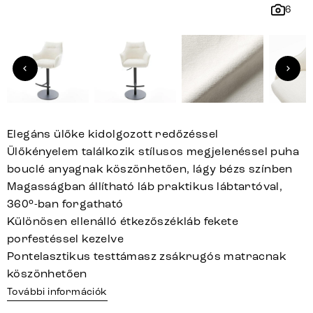
6
Elegáns ülőke kidolgozott redőzéssel
Ülőkényelem találkozik stílusos megjelenéssel puha
bouclé anyagnak köszönhetően, lágy bézs színben
Magasságban állítható láb praktikus lábtartóval,
360°-ban forgatható
Különösen ellenálló étkezőszékláb fekete
porfestéssel kezelve
Pontelasztikus testtámasz zsákrugós matracnak
köszönhetően
További információk