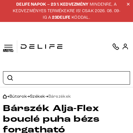
DELIFE NAPOK – 23 % KEDVEZMÉNY
MINDENRE, A
KEDVEZMÉNYES TERMÉKEKRE IS! CSAK 2026. 08. 09-
IG A
23DELIFE
KÓDDAL.
Menü
Bútorok
Székek
Bárszékek
Bárszék Alja-Flex
bouclé puha bézs
forgatható