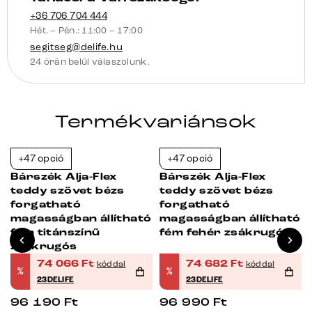
+36 706 704 444
Hét. – Pén.: 11:00 – 17:00
segitseg@delife.hu
24 órán belül válaszolunk.
Termékvariánsok
+47 opció
+47 opció
-23%
-23%
Bárszék Alja-Flex
Bárszék Alja-Flex
teddy szövet bézs
teddy szövet bézs
forgatható
forgatható
magasságban állítható
magasságban állítható
fém titánszínű
fém fehér zsákrugó
zsákrugós
74 066
Ft
74 682
Ft
kóddal
kóddal
%
%
23DELIFE
23DELIFE
96 190
Ft
96 990
Ft