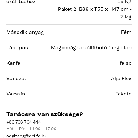
szállításhoz
15 kg
Paket 2: B68 x T55 x H47 cm -
7 kg
Második anyag
Fém
Lábtípus
Magasságban állítható forgó láb
Karfa
false
Sorozat
Alja-Flex
Vázszín
Fekete
Tanácsra van szüksége?
+36 706 704 444
Hét. – Pén.: 11:00 – 17:00
segitseg@delife.hu