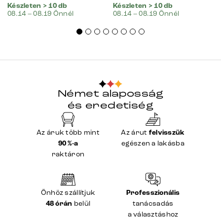
Készleten > 10 db
Készleten > 10 db
08.14 – 08.19 Önnél
08.14 – 08.19 Önnél
Német alaposság
és eredetiség
Az áruk több mint
Az árut
felvisszük
90 %-a
egészen a lakásba
raktáron
Önhöz szállítjuk
Professzionális
48 órán
belül
tanácsadás
a választáshoz