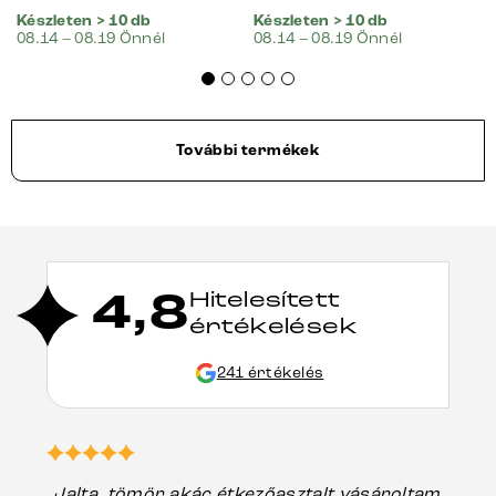
Készleten > 10 db
Készleten > 10 db
08.14 – 08.19 Önnél
08.14 – 08.19 Önnél
További termékek
4,8
Hitelesített
értékelések
241 értékelés
„Jalta, tömör akác étkezőasztalt vásároltam,
„A