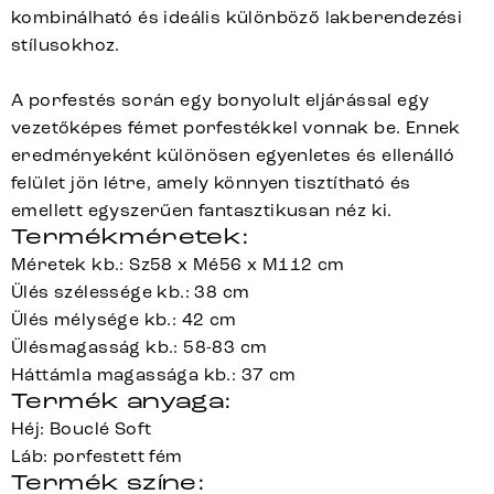
kombinálható és ideális különböző lakberendezési
stílusokhoz.
A porfestés során egy bonyolult eljárással egy
vezetőképes fémet porfestékkel vonnak be. Ennek
eredményeként különösen egyenletes és ellenálló
felület jön létre, amely könnyen tisztítható és
emellett egyszerűen fantasztikusan néz ki.
Termékméretek:
Méretek kb.: Sz58 x Mé56 x M112 cm
Ülés szélessége kb.: 38 cm
Ülés mélysége kb.: 42 cm
Ülésmagasság kb.: 58-83 cm
Háttámla magassága kb.: 37 cm
Termék anyaga:
Héj: Bouclé Soft
Láb: porfestett fém
Termék színe: