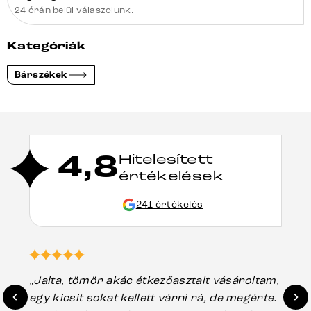
24 órán belül válaszolunk.
Kategóriák
Bárszékek
4,8
Hitelesített
értékelések
241 értékelés
„Jalta, tömör akác étkezőasztalt vásároltam,
„A
egy kicsit sokat kellett várni rá, de megérte.
ho