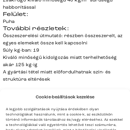
habborítással
Felület:
Puha
További részletek:
Összeszerelési útmutató: részben összeszerelt, az
egyes elemeket össze kell kapcsolni
Súly kg-ban: 19
Kiváló minőségű kidolgozás miatt terhelhetőség
akár 125 kg-ig
A gyártási tétel miatt előfordulhatnak szín- és
struktúra eltérések
Cookie-beállítások kezelése
YAGO-
FLEX
Sorozat
Teljes sorozat részletei
A legjobb szolgáltatások nyújtása érdekében olyan
technológiákat használunk, mint a cookie-k, az eszközökön
történő információk tárolásához és/vagy eléréséhez. Az ezekkel
a technológiákkal való egyetértés lehetővé teszi számunkra,