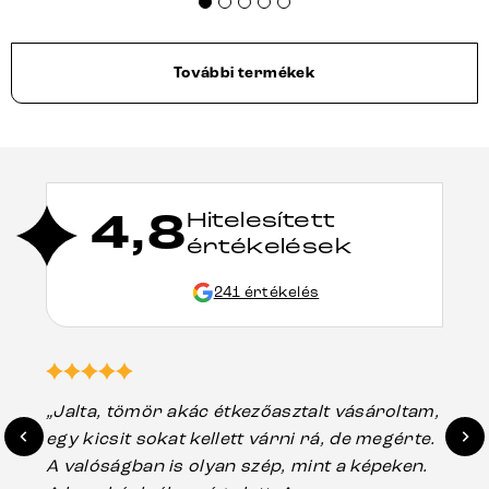
További termékek
4,8
Hitelesített
értékelések
241 értékelés
„Jalta, tömör akác étkezőasztalt vásároltam,
„A
egy kicsit sokat kellett várni rá, de megérte.
ho
A valóságban is olyan szép, mint a képeken.
üg