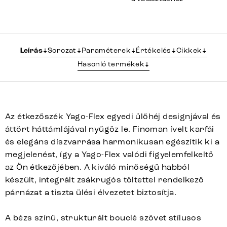
Leírás
Sorozat
Paraméterek
Értékelés
Cikkek
Hasonló termékek
Az étkezőszék Yago-Flex egyedi ülőhéj designjával és
áttört háttámlájával nyűgöz le. Finoman ívelt karfái
és elegáns díszvarrása harmonikusan egészítik ki a
megjelenést, így a Yago-Flex valódi figyelemfelkeltő
az Ön étkezőjében. A kiváló minőségű habból
készült, integrált zsákrugós töltettel rendelkező
párnázat a tiszta ülési élvezetet biztosítja.
A bézs színű, strukturált bouclé szövet stílusos