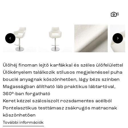
6
Ülőhéj finoman lejtő karfákkal és széles ülőfelülettel
Ülőkényelem találkozik stílusos megjelenéssel puha
bouclé anyagnak köszönhetően, lágy bézs színben
Magasságban állítható láb praktikus lábtartóval,
360°-ban forgatható
Keret kézzel szálcsiszolt rozsdamentes acélból
Pontelasztikus testtámasz zsákrugós matracnak
köszönhetően
További információk