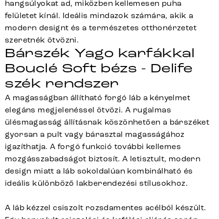
hangsúlyokat ad, miközben kellemesen puha
felületet kínál. Ideális mindazok számára, akik a
modern designt és a természetes otthonérzetet
szeretnék ötvözni.
Bárszék Yago karfákkal
Bouclé Soft bézs - Delife
szék rendszer
A magasságban állítható forgó láb a kényelmet
elegáns megjelenéssel ötvözi. A rugalmas
ülésmagasság állításnak köszönhetően a bárszéket
gyorsan a pult vagy bárasztal magasságához
igazíthatja. A forgó funkció további kellemes
mozgásszabadságot biztosít. A letisztult, modern
design miatt a láb sokoldalúan kombinálható és
ideális különböző lakberendezési stílusokhoz.
A láb kézzel csiszolt rozsdamentes acélból készült.