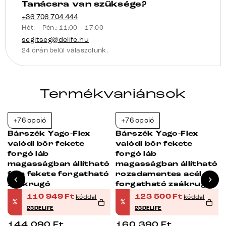
Tanácsra van szüksége?
+36 706 704 444
Hét. – Pén.: 11:00 – 17:00
segitseg@delife.hu
24 órán belül válaszolunk.
Termékvariánsok
+76 opció
+76 opció
-23%
-23%
Bárszék Yago-Flex
Bárszék Yago-Flex
b
valódi bőr fekete
valódi bőr fekete
ó
forgó láb
forgó láb
ó
magasságban állítható
magasságban állítható
fém fekete forgatható
rozsdamentes acél
zsákrugó
forgatható zsákrugós
110 949
Ft
123 500
Ft
kóddal
kóddal
%
%
23DELIFE
23DELIFE
144 090
Ft
160 390
Ft