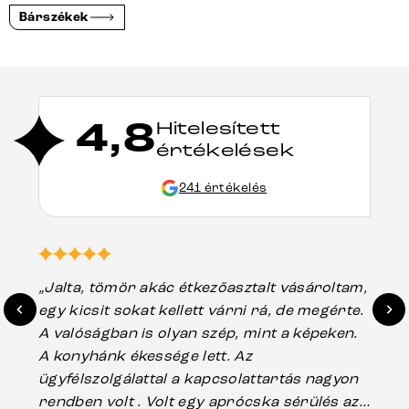
Bárszékek
4,8
Hitelesített
értékelések
241 értékelés
„Jalta, tömör akác étkezőasztalt vásároltam,
„A
egy kicsit sokat kellett várni rá, de megérte.
ho
A valóságban is olyan szép, mint a képeken.
üg
A konyhánk ékessége lett. Az
ha
ügyfélszolgálattal a kapcsolattartás nagyon
vá
rendben volt . Volt egy aprócska sérülés az