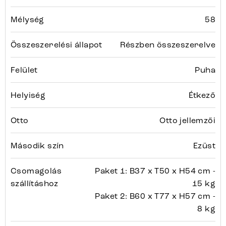
Mélység
58
Összeszerelési állapot
Részben összeszerelve
Felület
Puha
Helyiség
Étkező
Otto
Otto jellemzői
Második szín
Ezüst
Csomagolás
Paket 1: B37 x T50 x H54 cm -
szállításhoz
15 kg
Paket 2: B60 x T77 x H57 cm -
8 kg