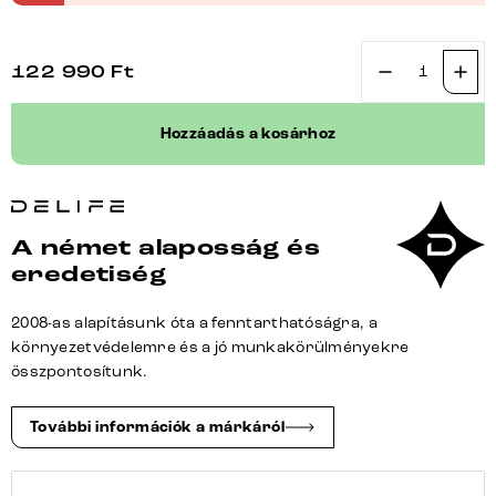
122 990
Ft
Bárszék
Yago-
Hozzáadás a kosárhoz
Flex
bouclé
puha
bézs
A német alaposság és
forgatható
eredetiség
magasságban
állítható
2008-as alapításunk óta a fenntarthatóságra, a
rozsdamente
környezetvédelemre és a jó munkakörülményekre
acél
összpontosítunk.
ezüstszínű
zsákrugós
További információk a márkáról
mennyiség