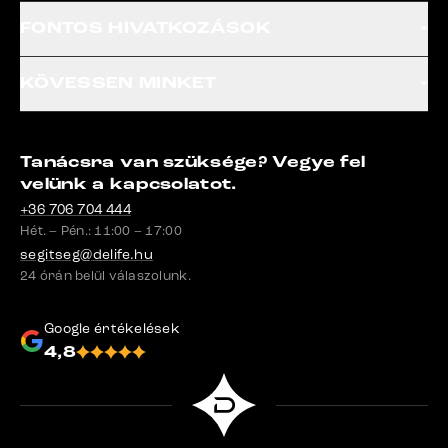
FONTOS HIVATKOZÁSOK
KÖVESSEN MINKET
Tanácsra van szüksége? Vegye fel
velünk a kapcsolatot.
+36 706 704 444
Hét. – Pén.: 11:00 – 17:00
segitseg@delife.hu
24 órán belül válaszolunk.
Google értékelések
4,8