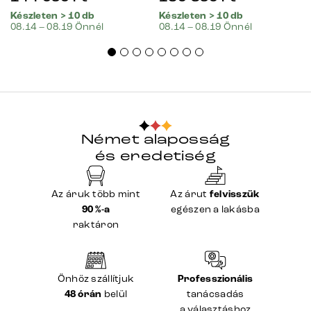
Készleten > 10 db
Készleten > 10 db
08.14 – 08.19 Önnél
08.14 – 08.19 Önnél
Német alaposság
és eredetiség
Az áruk több mint
Az árut
felvisszük
90 %-a
egészen a lakásba
raktáron
Önhöz szállítjuk
Professzionális
48 órán
belül
tanácsadás
a választáshoz