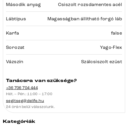
Második anyag
Csiszolt rozsdamentes acél
Lábtípus
Magasságban állítható forgó láb
Karfa
false
Sorozat
Yago-Flex
Vázszín
Szálcsiszolt ezüst
Tanácsra van szüksége?
+36 706 704 444
Hét. – Pén.: 11:00 – 17:00
segitseg@delife.hu
24 órán belül válaszolunk.
Kategóriák