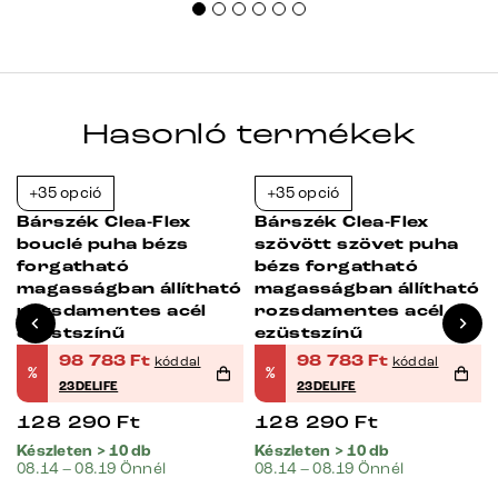
Hasonló termékek
+35 opció
+35 opció
-23%
-23%
Bárszék Clea-Flex
Bárszék Clea-Flex
bouclé puha bézs
szövött szövet puha
forgatható
bézs forgatható
ó
magasságban állítható
magasságban állítható
rozsdamentes acél
rozsdamentes acél
ezüstszínű
ezüstszínű
98 783
Ft
98 783
Ft
kóddal
kóddal
%
%
23DELIFE
23DELIFE
128 290
Ft
128 290
Ft
Készleten > 10 db
Készleten > 10 db
08.14 – 08.19 Önnél
08.14 – 08.19 Önnél