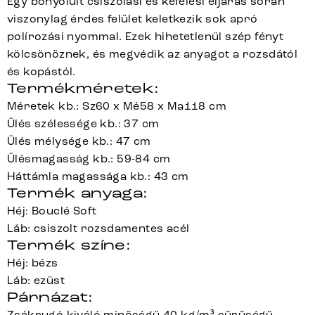
Egy bonyolult csiszolási és kefélési eljárás során
viszonylag érdes felület keletkezik sok apró
polírozási nyommal. Ezek hihetetlenül szép fényt
kölcsönöznek, és megvédik az anyagot a rozsdától
és kopástól.
Termékméretek:
Méretek kb.: Sz60 x Mé58 x Ma118 cm
Ülés szélessége kb.: 37 cm
Ülés mélysége kb.: 47 cm
Ülésmagasság kb.: 59-84 cm
Háttámla magassága kb.: 43 cm
Termék anyaga:
Héj: Bouclé Soft
Láb: csiszolt rozsdamentes acél
Termék színe:
Héj: bézs
Láb: ezüst
Párnázat:
Zsákrugó kiváló minőségű 40 kg/m³ sűrűségű