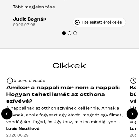
Es
asztal talpánál, ami szállításkor
Több megjelenítése
202
keletkezhetett, de Vincze Úr segítségével
Judit Bognár
nagyon korrekten jártak el az ügyemben.
Hitelesített értékelés
2026.07.08
Mindenkinek ajánlani tudom a Delife
termékeket.“
Cikkek
5 perc olvasás
Amikor a nappali már nem a nappali:
Ko
Hogyan teheti ismét az otthona
bú
szívévé?
vá
A nappalinak az otthon szívének kell lennie. Annak a
Léte
helynek, ahol elfogyaszt egy kávét, megnéz egy filmet,
terv
vendégeket fogad, és úgy tesz, mintha mindig ilyen
vagy
rend lenne. A valóság? A takaró félig a kanapén hever,
Lucie Neužilová
mére
Luci
a távirányító rejtélyes módon eltűnt, a dohányzóasztal
2026.06.29
megf
2026