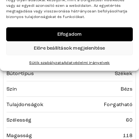
hogy olyan adatokat kezeljünk, mint a böngészési viselkedés
vagy az egyedi azonosító ezen a weboldalon. Az egyetértés
megtagadása vagy visszavonása hátrányosan befolyásolhatja
bizonyos tulajdonságokat és funkciókat.
Termék paraméterei
Elfogadom
Színek
Bézs
Előre beállítások megjelenítése
Termék súlya kg-ban
19
Sütik szabályzata
Adatvédelmi irányelvek
Bútortípus
Székek
Szín
Bézs
Tulajdonságok
Forgatható
Szélesség
60
Magasság
118