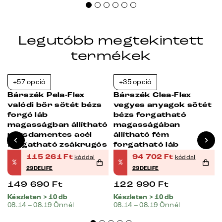
Legutóbb megtekintett
termékek
+57 opció
+35 opció
-23%
-23%
Bárszék Pela-Flex
Bárszék Clea-Flex
valódi bőr sötét bézs
vegyes anyagok sötét
forgó láb
bézs forgatható
ó
magasságban állítható
magasságában
rozsdamentes acél
állítható fém
forgatható zsákrugós
forgatható láb
115 261
Ft
94 702
Ft
kóddal
kóddal
%
%
23DELIFE
23DELIFE
149 690
Ft
122 990
Ft
Készleten > 10 db
Készleten > 10 db
08.14 – 08.19 Önnél
08.14 – 08.19 Önnél