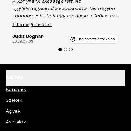
A konyhánk ékessége lett. Az
ha
ügyfélszolgálattal a kapcsolattartás nagyon
vá
rendben volt . Volt egy aprócska sérülés az
Es
asztal talpánál, ami szállításkor
Több megjelenítése
202
keletkezhetett, de Vincze Úr segítségével
Judit Bognár
nagyon korrekten jártak el az ügyemben.
Hitelesített értékelés
2026.07.08
Mindenkinek ajánlani tudom a Delife
termékeket.“
MENU
Kanapék
Székek
Ágyak
Asztalok