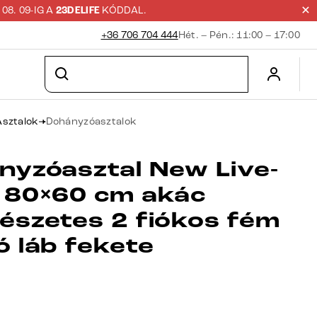
8. 09-IG A
23DELIFE
KÓDDAL.
+36 706 704 444
Hét. – Pén.: 11:00 – 17:00
Asztalok
Dohányzóasztalok
nyzóasztal New Live-
 80×60 cm akác
észetes 2 fiókos fém
ó láb fekete