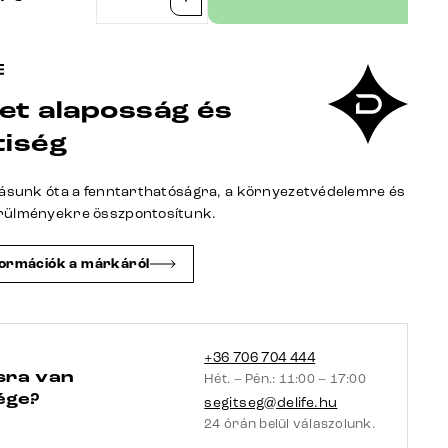
Dohányzóasztal
New
Live-
Edge
et alaposság és
80x60
cm
tiség
akác
természetes
tásunk óta a fenntarthatóságra, a környezetvédelemre és
2
rülményekre összpontosítunk.
fiókos
fém
formációk a márkáról
kúszó
láb
fekete
mennyiség
+36 706 704 444
sra van
Hét. – Pén.: 11:00 – 17:00
ége?
segitseg@delife.hu
24 órán belül válaszolunk.