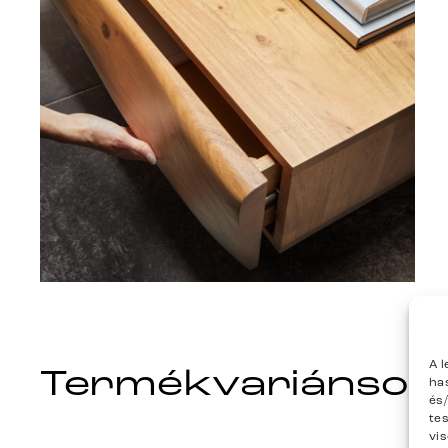
A 
Termékvariánsok
ha
és
te
vi