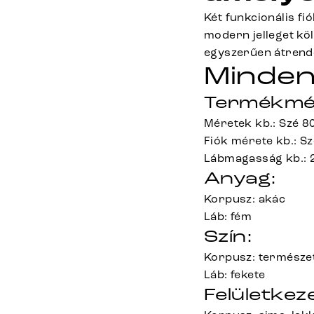
Két funkcionális fió
modern jelleget kö
egyszerűen átrendez
Minden
Termékmé
Méretek kb.: Szé 8
Fiók mérete kb.: Sz
Lábmagasság kb.: 
Anyag:
Korpusz: akác
Láb: fém
Szín:
Korpusz: természe
Láb: fekete
Felületkeze