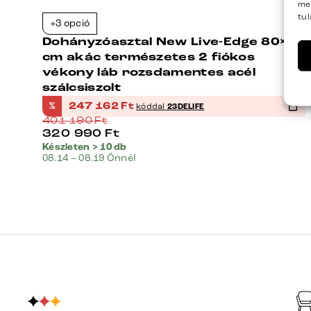
me
tu
+3 opció
3%
-38%
60
Dohányzóasztal New Live-Edge 80×60
cm akác természetes 2 fiókos
vékony láb rozsdamentes acél
szálcsiszolt
%
247 162
Ft
kóddal
23DELIFE
401 190
Ft
320 990
Ft
Készleten > 10 db
08.14 – 08.19 Önnél