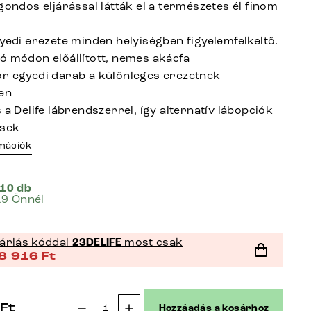
gondos eljárással látták el a természetes él finom
gyedi erezete minden helyiségben figyelemfelkeltő.
ó módon előállított, nemes akácfa
r egyedi darab a különleges erezetnek
en
 a Delife lábrendszerrel, így alternatív lábopciók
esek
rmációk
 10 db
19 Önnél
árlás kóddal
23DELIFE
most csak
8 916
Ft
Ft
Hozzáadás a kosárhoz