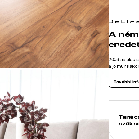
A ném
erede
2008-as alapí
a jó munkakö
További in
Tanác
szüks