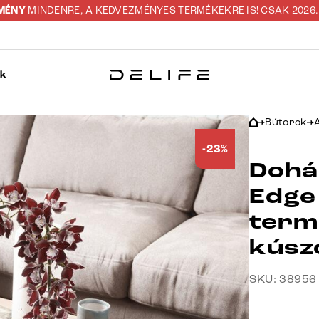
ZMÉNY
MINDENRE, A KEDVEZMÉNYES TERMÉKEKRE IS! CSAK 2026. 0
ok
Bútorok
-23%
Dohá
Edge
term
kúsz
SKU: 38956