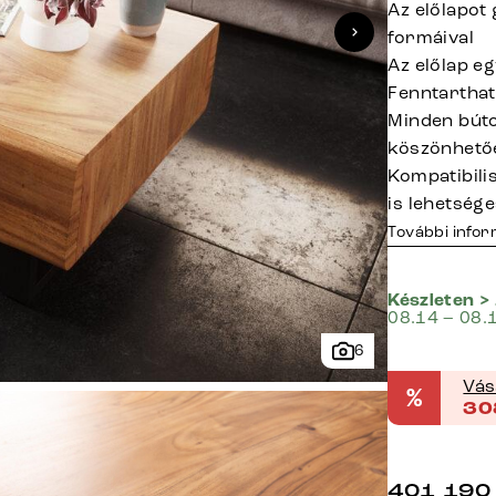
Az előlapot 
formáival
Az előlap e
Fenntarthat
Minden búto
köszönhető
Kompatibilis
is lehetség
További info
Készleten >
08.14 – 08.
6
Vás
%
30
401 190