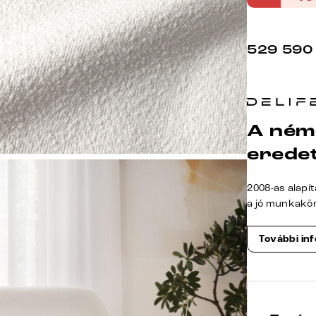
529 590
A ném
erede
2008-as alapí
a jó munkakö
További in