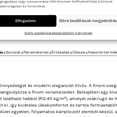
gtagadása vagy visszavonása hátrányosan befolyásolhatja bizonyos
lajdonságokat és funkciókat.
áruk több mint
Az árut
felvisszük
%-a
egészen a lakásba
ktáron
Elfogadom
Előre beállítások megjeleníté
Sütik szabályzata
Adatvédelmi irányelvek
ás
Sorozat
Paraméterek
Értékelés
Cikkek
Hasonló termé
önnyedséget és modern eleganciát ötvöz. A finom szeg
 hangsúlyozza a finom vonalvezetést. Belsejében egy ki
t található habból (RG 40 kg/m³), amelyet zsákrugó és
t ki, így kivételes üléskomfortot és tartós formastabilit
elület egyetlen, folyamatos kárpitozott elemből készül,