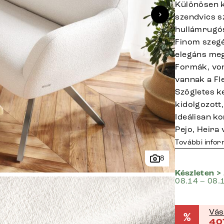
Különösen k
szendvics s
hullámrugó
Finom szegé
elegáns meg
Formák, von
vannak a Fl
Szögletes k
kidolgozott,
Ideálisan k
Pejo, Heira
További info
8
Készleten >
08.14 – 08.
Vás
%
40