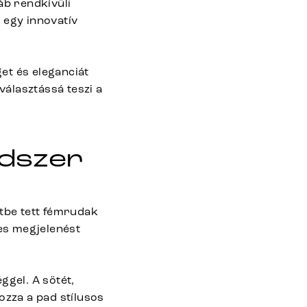
áb rendkívüli
– egy innovatív
et és eleganciát
választássá teszi a
dszer
ztbe tett fémrudak
jes megjelenést
ggel. A sötét,
ozza a pad stílusos