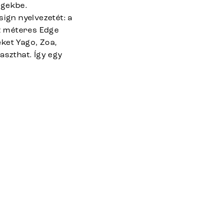
égekbe.
ign nyelvezetét: a
2 méteres Edge
eket Yago, Zoa,
aszthat. Így egy