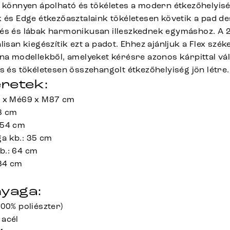
, könnyen ápolható és tökéletes a modern étkezőhelyis
 és Edge étkezőasztalaink tökéletesen követik a pad des
tés és lábak harmonikusan illeszkednek egymáshoz. A 
lisan kiegészítik ezt a padot. Ehhez ajánljuk a Flex szék
na modellekből, amelyeket kérésre azonos kárpittal vál
s és tökéletesen összehangolt étkezőhelyiség jön létre.
retek:
3 x Mé69 x M87 cm
8 cm
 54 cm
a kb.: 35 cm
b.: 64 cm
34 cm
yaga:
00% poliészter)
 acél