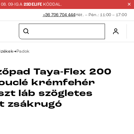
8. 09-IG A
23DELIFE
KÓDDAL.
+36 706 704 444
Hét. – Pén.: 11:00 – 17:00
Székek
Padok
zőpad Taya-Flex 200
ouclé krémfehér
zt láb szögletes
it zsákrugó