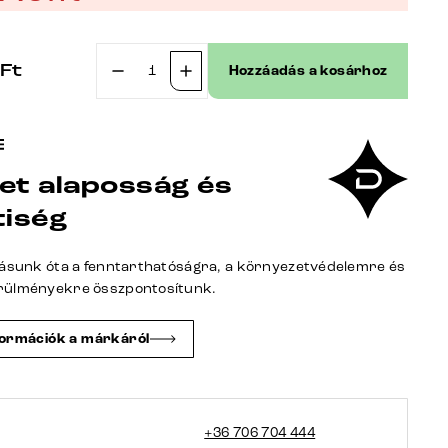
Ft
Hozzáadás a kosárhoz
Étkezőpad
Taya-
Flex
200
et alaposság és
cm
bouclé
tiség
krémfehér
kereszt
tásunk óta a fenntarthatóságra, a környezetvédelemre és
láb
rülményekre összpontosítunk.
szögletes
grafit
formációk a márkáról
zsákrugó
mennyiség
+36 706 704 444