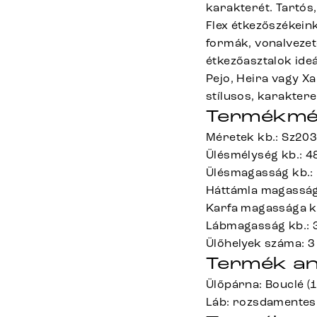
karakterét. Tartós
Flex étkezőszékeink
formák, vonalveze
étkezőasztalok ideá
Pejo, Heira vagy Xa
stílusos, karaktere
Termékmé
Méretek kb.: Sz20
Ülésmélység kb.: 4
Ülésmagasság kb.:
Háttámla magasság
Karfa magassága k
Lábmagasság kb.: 
Ülőhelyek száma: 3
Termék an
Ülőpárna: Bouclé (1
Láb: rozsdamentes