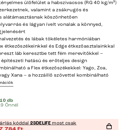
ényelmes ülőfelület a habszivacsos (RG 40 kg/m³)
zerkezetnek, valamint a zsákrugós és
s alátámasztásnak köszönhetően
lyvarrás és lágyan ívelt vonalak a könnyed,
jelenésért
alvezetés és lábak tökéletes harmóniában
ex étkezőszékeinkkel és Edge étkezőasztalainkkal
ereszt láb keresztbe tett fém merevítőkkel –
 építészeti hatású és erőteljes design
ombinálható a Flex étkezőszékekkel: Yago, Zoa,
 vagy Xana – a hozzáillő szövettel kombinálható
rmációk
 10 db
19 Önnél
árlás kóddal
23DELIFE
most csak
7 784
Ft