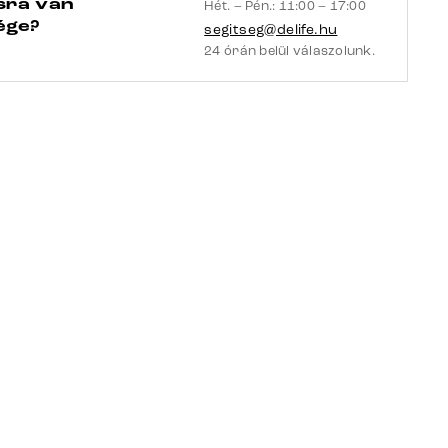
sra van
Hét. – Pén.: 11:00 – 17:00
ége?
segitseg@delife.hu
24 órán belül válaszolunk.