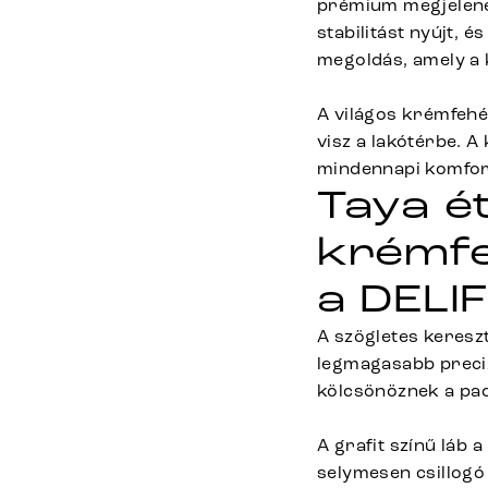
prémium megjelenést
stabilitást nyújt, 
megoldás, amely a 
A világos krémfehé
visz a lakótérbe. A
mindennapi komfor
Taya é
krémfe
a DELIF
A szögletes keresz
legmagasabb precizi
kölcsönöznek a pa
A grafit színű láb 
selymesen csillogó 