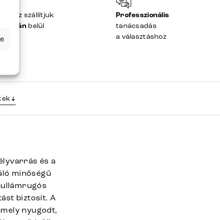
Önhöz szállítjuk
Professzionális
48 órán
belül
tanácsadás
a választáshoz
se
kek
élyvarrás és a
váló minőségű
 hullámrugós
ást biztosít. A
 amely nyugodt,