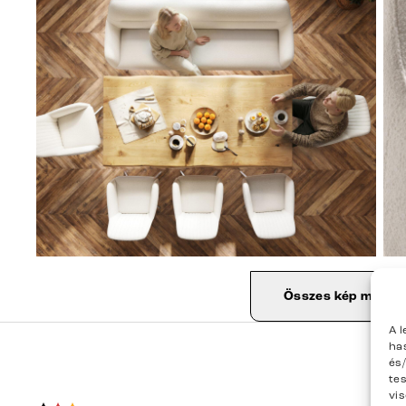
Összes kép megjel
A 
ha
és
te
vi