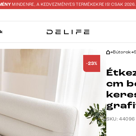
ZMÉNY
MINDENRE, A KEDVEZMÉNYES TERMÉKEKRE IS! CSAK 2026. 0
ok
Bútorok
-23%
Étke
cm b
keres
graf
SKU: 44096