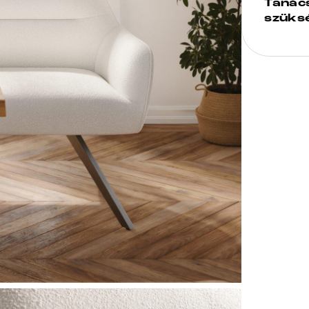
Tanác
szüks