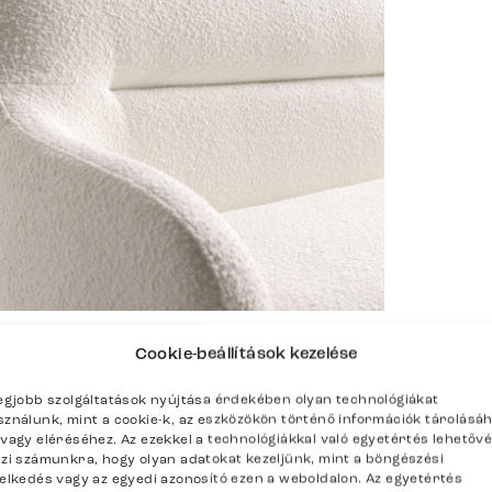
Cookie-beállítások kezelése
enítése
legjobb szolgáltatások nyújtása érdekében olyan technológiákat
sználunk, mint a cookie-k, az eszközökön történő információk tárolásá
/vagy eléréséhez. Az ezekkel a technológiákkal való egyetértés lehetőv
szi számunkra, hogy olyan adatokat kezeljünk, mint a böngészési
selkedés vagy az egyedi azonosító ezen a weboldalon. Az egyetértés