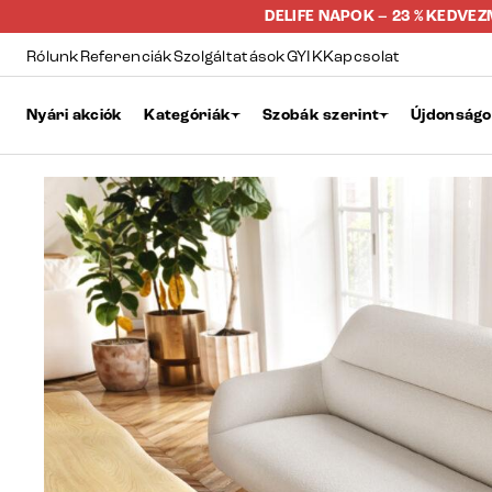
DELIFE NAPOK – 23 % KEDVE
Rólunk
Referenciák
Szolgáltatások
GYIK
Kapcsolat
Nyári akciók
Kategóriák
Szobák szerint
Újdonság