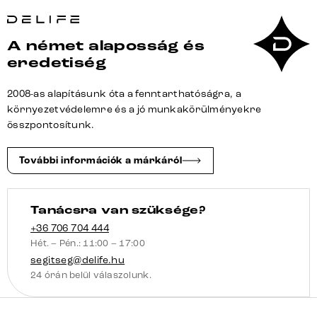
cm
bouclé
A német alaposság és
krémfehér
eredetiség
kereszt
láb
2008-as alapításunk óta a fenntarthatóságra, a
szögletes
környezetvédelemre és a jó munkakörülményekre
fekete
összpontosítunk.
zsákrugó
bal
További információk a márkáról
mennyiség
Tanácsra van szüksége?
+36 706 704 444
Hét. – Pén.: 11:00 – 17:00
segitseg@delife.hu
24 órán belül válaszolunk.