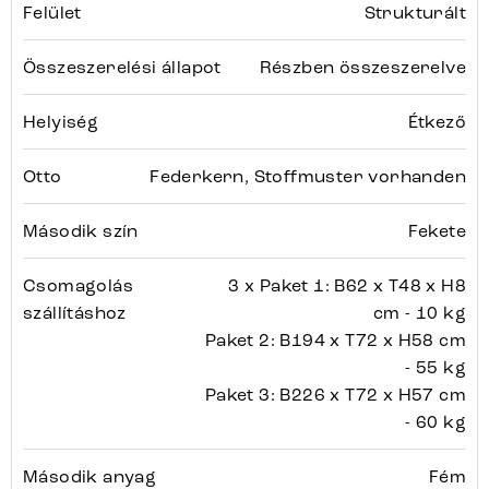
Felület
Strukturált
Összeszerelési állapot
Részben összeszerelve
Helyiség
Étkező
Otto
Federkern, Stoffmuster vorhanden
Második szín
Fekete
Csomagolás
3 x Paket 1: B62 x T48 x H8
szállításhoz
cm - 10 kg
Paket 2: B194 x T72 x H58 cm
- 55 kg
Paket 3: B226 x T72 x H57 cm
- 60 kg
Második anyag
Fém