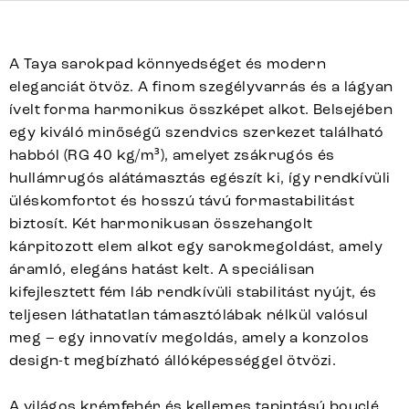
A Taya sarokpad könnyedséget és modern
eleganciát ötvöz. A finom szegélyvarrás és a lágyan
ívelt forma harmonikus összképet alkot. Belsejében
egy kiváló minőségű szendvics szerkezet található
habból (RG 40 kg/m³), amelyet zsákrugós és
hullámrugós alátámasztás egészít ki, így rendkívüli
üléskomfortot és hosszú távú formastabilitást
biztosít. Két harmonikusan összehangolt
kárpitozott elem alkot egy sarokmegoldást, amely
áramló, elegáns hatást kelt. A speciálisan
kifejlesztett fém láb rendkívüli stabilitást nyújt, és
teljesen láthatatlan támasztólábak nélkül valósul
meg – egy innovatív megoldás, amely a konzolos
design-t megbízható állóképességgel ötvözi.
A világos krémfehér és kellemes tapintású bouclé