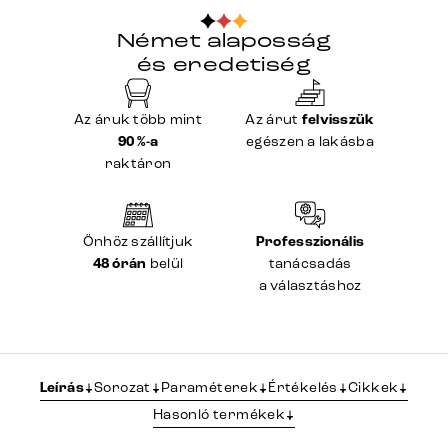
Német alaposság
és eredetiség
Az áruk több mint
Az árut
felvisszük
90 %-a
egészen a lakásba
raktáron
Önhöz szállítjuk
Professzionális
48 órán
belül
tanácsadás
a választáshoz
Leírás
Sorozat
Paraméterek
Értékelés
Cikkek
Hasonló termékek