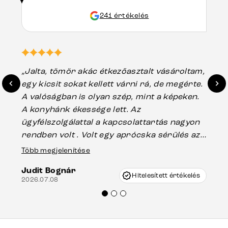
241 értékelés
„Jalta, tömör akác étkezőasztalt vásároltam,
„A
egy kicsit sokat kellett várni rá, de megérte.
ho
A valóságban is olyan szép, mint a képeken.
üg
A konyhánk ékessége lett. Az
ha
ügyfélszolgálattal a kapcsolattartás nagyon
vá
rendben volt . Volt egy aprócska sérülés az
Es
asztal talpánál, ami szállításkor
Több megjelenítése
202
keletkezhetett, de Vincze Úr segítségével
Judit Bognár
nagyon korrekten jártak el az ügyemben.
Hitelesített értékelés
2026.07.08
Mindenkinek ajánlani tudom a Delife
termékeket.“