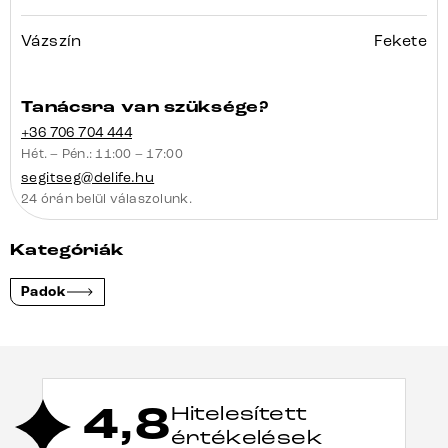
Vázszín
Fekete
Tanácsra van szüksége?
+36 706 704 444
Hét. – Pén.: 11:00 – 17:00
segitseg@delife.hu
24 órán belül válaszolunk.
Kategóriák
Padok
4,8
Hitelesített
értékelések