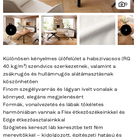
9
Különösen kényelmes ülőfelület a habszivacsos (RG
40 kg/m³) szendvics szerkezetnek, valamint a
zsákrugós és hullámrugós alátámasztásnak
köszönhetően
Finom szegélyvarrás és lágyan ívelt vonalak a
könnyed, elegáns megjelenésért
Formák, vonalvezetés és lábak tökéletes
harmóniában vannak a Flex étkezőszékeinkkel és
Edge étkezőasztalainkkal
Szögletes kereszt láb keresztbe tett fém
merevítőkkel – kidolgozott, építészeti hatású és