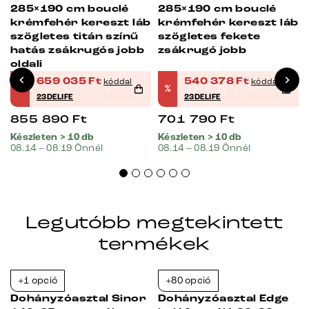
-23%
-23%
285×190 cm bouclé
285×190 cm bouclé
b
krémfehér kereszt láb
krémfehér kereszt láb
szögletes titán színű
szögletes fekete
hatás zsákrugós jobb
zsákrugó jobb
oldali
659 035
Ft
540 378
Ft
kóddal
kóddal
%
%
23DELIFE
23DELIFE
855 890
Ft
701 790
Ft
Készleten > 10 db
Készleten > 10 db
08.14 – 08.19 Önnél
08.14 – 08.19 Önnél
Legutóbb megtekintett
termékek
+1 opció
+80 opció
-23%
-23%
Dohányzóasztal Sinor
Dohányzóasztal Edge