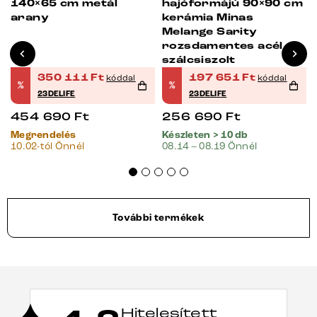
140×65 cm metál
hajóformájú 90×90 cm
arany
kerámia Minas
Melange Sarity
rozsdamentes acél
szálcsiszolt
350 111
Ft
197 651
Ft
kóddal
kóddal
%
%
23DELIFE
23DELIFE
454 690
Ft
256 690
Ft
Megrendelés
Készleten > 10 db
10.02-tól Önnél
08.14 – 08.19 Önnél
További termékek
Hitelesített