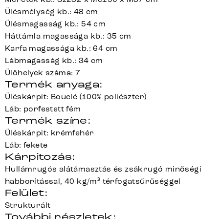
Ülésmélység kb.: 48 cm
Ülésmagasság kb.: 54 cm
Háttámla magassága kb.: 35 cm
Karfa magassága kb.: 64 cm
Lábmagasság kb.: 34 cm
Ülőhelyek száma: 7
Termék anyaga:
Üléskárpit: Bouclé (100% poliészter)
Láb: porfestett fém
Termék színe:
Üléskárpit: krémfehér
Láb: fekete
Kárpitozás:
Hullámrugós alátámasztás és zsákrugó minőségi
habborítással, 40 kg/m³ térfogatsűrűséggel
Felület:
Strukturált
További részletek: