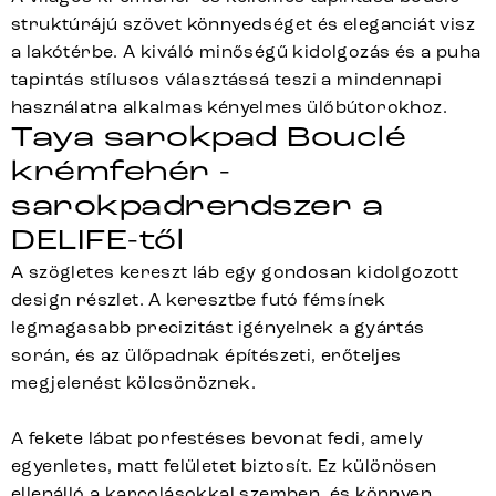
struktúrájú szövet könnyedséget és eleganciát visz
a lakótérbe. A kiváló minőségű kidolgozás és a puha
tapintás stílusos választássá teszi a mindennapi
használatra alkalmas kényelmes ülőbútorokhoz.
Taya sarokpad Bouclé
krémfehér -
sarokpadrendszer a
DELIFE-től
A szögletes kereszt láb egy gondosan kidolgozott
design részlet. A keresztbe futó fémsínek
legmagasabb precizitást igényelnek a gyártás
során, és az ülőpadnak építészeti, erőteljes
megjelenést kölcsönöznek.
A fekete lábat porfestéses bevonat fedi, amely
egyenletes, matt felületet biztosít. Ez különösen
ellenálló a karcolásokkal szemben, és könnyen