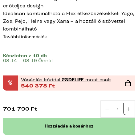
erőteljes design
Ideálisan kombinálható a Flex étkezőszékekkel: Yago,
Zoa, Pejo, Heira vagy Xana – a hozzáillő szövettel
kombinálható
További információk
Készleten > 10 db
08.14 – 08.19 Önnél
Vásárlás kóddal
23DELIFE
most csak
%
540 378
Ft
701 790
Ft
Étkezőpad
Taya-
Hozzáadás a kosárhoz
Flex
285x190