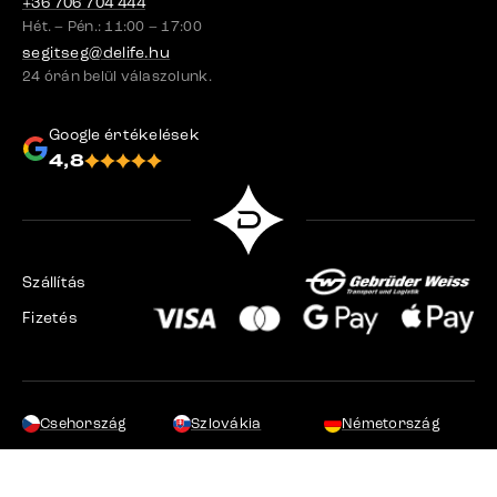
+36 706 704 444
Hét. – Pén.: 11:00 – 17:00
segitseg@delife.hu
24 órán belül válaszolunk.
Google értékelések
4,8
Szállítás
Fizetés
Csehország
Szlovákia
Németország
Svájc
Franciaország
Lengyelország