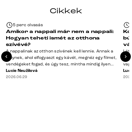
Cikkek
5 perc olvasás
Amikor a nappali már nem a nappali:
Ko
Hogyan teheti ismét az otthona
bú
szívévé?
vá
A nappalinak az otthon szívének kell lennie. Annak a
Léte
helynek, ahol elfogyaszt egy kávét, megnéz egy filmet,
terv
vendégeket fogad, és úgy tesz, mintha mindig ilyen
vagy
rend lenne. A valóság? A takaró félig a kanapén hever,
Lucie Neužilová
mére
Luci
a távirányító rejtélyes módon eltűnt, a dohányzóasztal
2026.06.29
megf
2026
mindennek a gyűjtőhelyévé vált – a blokkoktól kezdve
búto
az ajakbalzsamig –, és valahol [&hellip;]
való
rá n