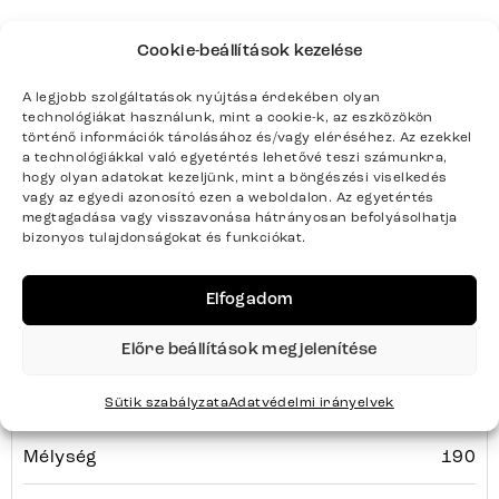
Cookie-beállítások kezelése
Termék paraméterei
A legjobb szolgáltatások nyújtása érdekében olyan
technológiákat használunk, mint a cookie-k, az eszközökön
történő információk tárolásához és/vagy eléréséhez. Az ezekkel
a technológiákkal való egyetértés lehetővé teszi számunkra,
Színek
Krém-Fehér, Fekete
hogy olyan adatokat kezeljünk, mint a böngészési viselkedés
vagy az egyedi azonosító ezen a weboldalon. Az egyetértés
megtagadása vagy visszavonása hátrányosan befolyásolhatja
Termék súlya kg-ban
106.5
bizonyos tulajdonságokat és funkciókat.
Bútortípus
Padok
Elfogadom
Szélesség
282
Előre beállítások megjelenítése
Magasság
87
Sütik szabályzata
Adatvédelmi irányelvek
Mélység
190