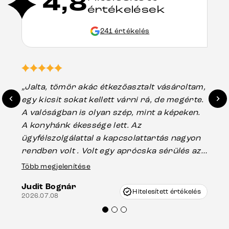
4,8
értékelések
241 értékelés
„Jalta, tömör akác étkezőasztalt vásároltam,
„A
egy kicsit sokat kellett várni rá, de megérte.
ho
A valóságban is olyan szép, mint a képeken.
üg
A konyhánk ékessége lett. Az
ha
ügyfélszolgálattal a kapcsolattartás nagyon
vá
rendben volt . Volt egy aprócska sérülés az
Es
asztal talpánál, ami szállításkor
Több megjelenítése
202
keletkezhetett, de Vincze Úr segítségével
Judit Bognár
nagyon korrekten jártak el az ügyemben.
Hitelesített értékelés
2026.07.08
Mindenkinek ajánlani tudom a Delife
termékeket.“