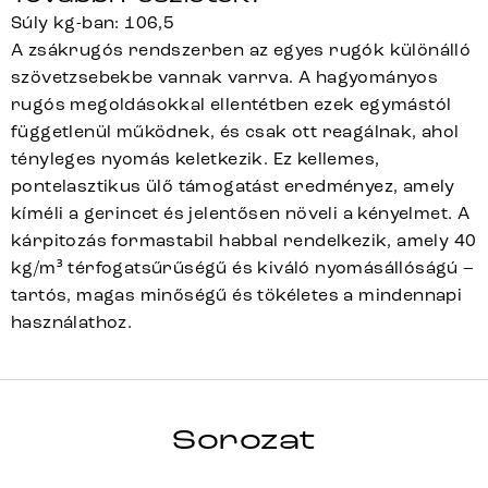
Súly kg-ban: 106,5
A zsákrugós rendszerben az egyes rugók különálló
szövetzsebekbe vannak varrva. A hagyományos
rugós megoldásokkal ellentétben ezek egymástól
függetlenül működnek, és csak ott reagálnak, ahol
tényleges nyomás keletkezik. Ez kellemes,
pontelasztikus ülő támogatást eredményez, amely
kíméli a gerincet és jelentősen növeli a kényelmet. A
kárpitozás formastabil habbal rendelkezik, amely 40
kg/m³ térfogatsűrűségű és kiváló nyomásállóságú –
tartós, magas minőségű és tökéletes a mindennapi
használathoz.
TAYA-FLEX
Sorozat
Teljes sorozat részletei