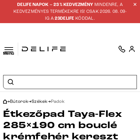
DELIFE NAPOK – 23 % KEDVEZMÉNY
MINDENRE, A
KEDVEZMÉNYES TERMÉKEKRE IS! CSAK 2026. 08. 09-
IG A
23DELIFE
KÓDDAL.
Menü
Bútorok
Székek
Padok
Étkezőpad Taya-Flex
285×190 cm bouclé
krémfehér kereszt