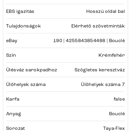
EBS igazítás
Hosszú oldal bal
Tulajdonságok
Elérhető szövetminták
eBay
190 | 4255843854488 | Bouclé
Szín
Krémfehér
Ülésváz sarokpadhoz
Szögletes keresztváz
Ülőhelyek száma
Ülőhelyek száma 7
Karfa
false
Anyag
Bouclé
Sorozat
Taya-Flex