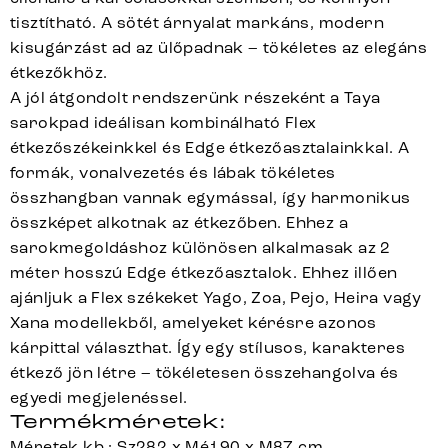
tisztítható. A sötét árnyalat markáns, modern
kisugárzást ad az ülőpadnak – tökéletes az elegáns
étkezőkhöz.
A jól átgondolt rendszerünk részeként a Taya
sarokpad ideálisan kombinálható Flex
étkezőszékeinkkel és Edge étkezőasztalainkkal. A
formák, vonalvezetés és lábak tökéletes
összhangban vannak egymással, így harmonikus
összképet alkotnak az étkezőben. Ehhez a
sarokmegoldáshoz különösen alkalmasak az 2
méter hosszú Edge étkezőasztalok. Ehhez illően
ajánljuk a Flex székeket Yago, Zoa, Pejo, Heira vagy
Xana modellekből, amelyeket kérésre azonos
kárpittal választhat. Így egy stílusos, karakteres
étkező jön létre – tökéletesen összehangolva és
egyedi megjelenéssel.
Termékméretek:
Méretek kb.: Sz282 x Mé190 x M87 cm