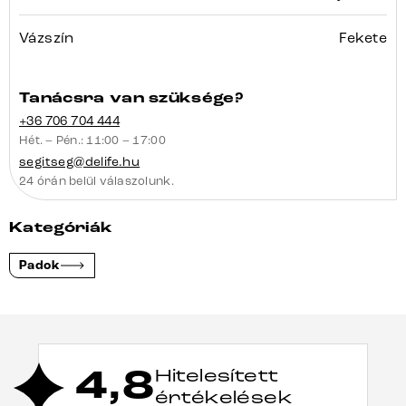
Vázszín
Fekete
Tanácsra van szüksége?
+36 706 704 444
Hét. – Pén.: 11:00 – 17:00
segitseg@delife.hu
24 órán belül válaszolunk.
Kategóriák
Padok
4,8
Hitelesített
értékelések