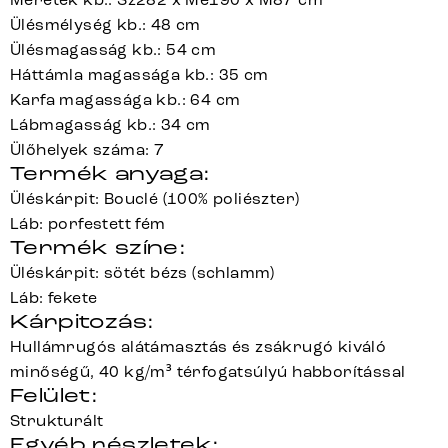
Ülésmélység kb.: 48 cm
Ülésmagasság kb.: 54 cm
Háttámla magassága kb.: 35 cm
Karfa magassága kb.: 64 cm
Lábmagasság kb.: 34 cm
Ülőhelyek száma: 7
Termék anyaga:
Üléskárpit: Bouclé (100% poliészter)
Láb: porfestett fém
Termék színe:
Üléskárpit: sötét bézs (schlamm)
Láb: fekete
Kárpitozás:
Hullámrugós alátámasztás és zsákrugó kiváló
minőségű, 40 kg/m³ térfogatsúlyú habborítással
Felület:
Strukturált
Egyéb részletek: