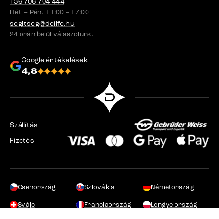
+36 706 704 444
Hét. – Pén.: 11:00 – 17:00
segitseg@delife.hu
24 órán belül válaszolunk.
Google értékelések
4,8
Szállítás
Fizetés
Csehország
Szlovákia
Németország
Svájc
Franciaország
Lengyelország