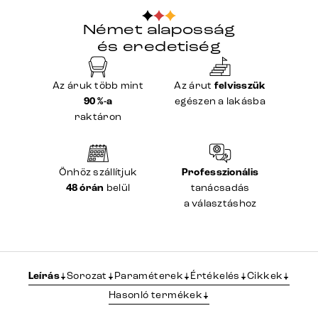
Német alaposság
és eredetiség
Az áruk több mint
Az árut
felvisszük
90 %-a
egészen a lakásba
raktáron
Önhöz szállítjuk
Professzionális
48 órán
belül
tanácsadás
a választáshoz
Leírás
Sorozat
Paraméterek
Értékelés
Cikkek
Hasonló termékek