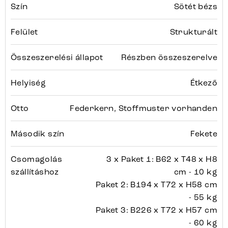
Szín
Sötét bézs
Felület
Strukturált
Összeszerelési állapot
Részben összeszerelve
Helyiség
Étkező
Otto
Federkern, Stoffmuster vorhanden
Második szín
Fekete
Csomagolás
3 x Paket 1: B62 x T48 x H8
szállításhoz
cm - 10 kg
Paket 2: B194 x T72 x H58 cm
- 55 kg
Paket 3: B226 x T72 x H57 cm
- 60 kg