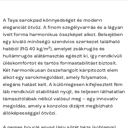
A Taya sarokpad könnyedséget és modern
eleganciát ötvöz. A finom szegélyvarrás és a lágyan
ívelt forma harmonikus összképet alkot. Belsejében
egy kiváló minőségű szendvics szerkezet található
habból (RG 40 kg/m³), amelyet zsákrugós és
hullámrugós alátámasztás egészít ki, így rendkívüli
üléskomfortot és tartós formastabilitást biztosít.
Két harmonikusan összehangolt kárpitozott elem
alkot egy sarokmegoldást, amely folyamatos,
elegáns hatást kelt. A különlegesen kifejlesztett fém
láb rendkívüli stabilitást nyújt, és teljesen láthatatlan
támasztólábak nélkül valósul meg – egy innovatív
megoldás, amely a konzolos dizájnt megbízható
állóképességgel ötvözi.
A nemes bouclé anyag lágy sötét bézs (schlamm)