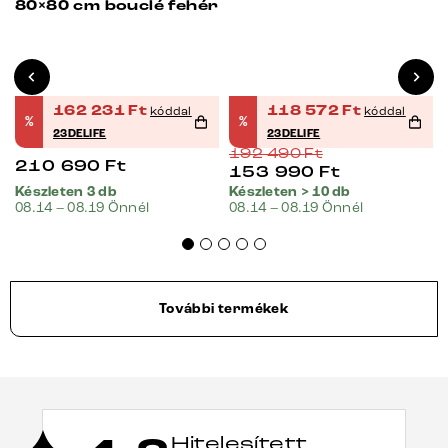
80×80 cm bouclé fehér
162 231
Ft
118 572
Ft
kóddal
kóddal
%
%
23DELIFE
23DELIFE
192 490
Ft
210 690
Ft
153 990
Ft
Készleten 3 db
Készleten > 10 db
08.14 – 08.19 Önnél
08.14 – 08.19 Önnél
További termékek
Hitelesített