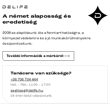
cm
bouclé
A német alaposság és
sötét
eredetiség
bézs
kereszt
2008-as alapításunk óta a fenntarthatóságra, a
láb
környezetvédelemre és a jó munkakörülményekre
szögletes
összpontosítunk.
fekete
zsákrugó
További információk a márkáról
bal
mennyiség
Tanácsra van szüksége?
+36 706 704 444
Hét. – Pén.: 11:00 – 17:00
segitseg@delife.hu
24 órán belül válaszolunk.