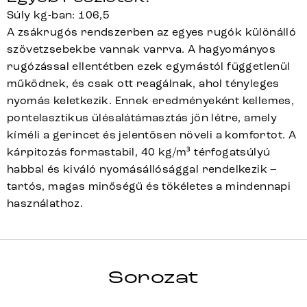
Súly kg-ban: 106,5
A zsákrugós rendszerben az egyes rugók különálló
szövetzsebekbe vannak varrva. A hagyományos
rugózással ellentétben ezek egymástól függetlenül
működnek, és csak ott reagálnak, ahol tényleges
nyomás keletkezik. Ennek eredményeként kellemes,
pontelasztikus ülésalátámasztás jön létre, amely
kíméli a gerincet és jelentősen növeli a komfortot. A
kárpitozás formastabil, 40 kg/m³ térfogatsúlyú
habbal és kiváló nyomásállósággal rendelkezik –
tartós, magas minőségű és tökéletes a mindennapi
használathoz.
TAYA-FLEX
Sorozat
Teljes sorozat részletei