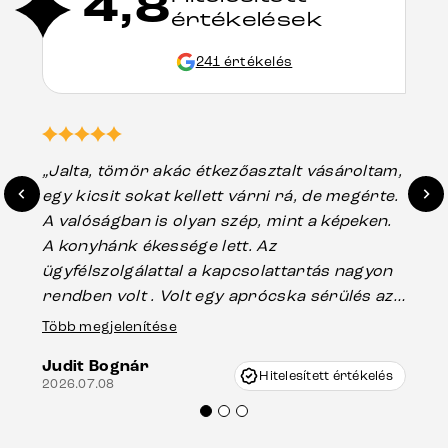
4,8
értékelések
241 értékelés
„Jalta, tömör akác étkezőasztalt vásároltam,
„A
egy kicsit sokat kellett várni rá, de megérte.
ho
A valóságban is olyan szép, mint a képeken.
üg
A konyhánk ékessége lett. Az
ha
ügyfélszolgálattal a kapcsolattartás nagyon
vá
rendben volt . Volt egy aprócska sérülés az
Es
asztal talpánál, ami szállításkor
Több megjelenítése
202
keletkezhetett, de Vincze Úr segítségével
Judit Bognár
nagyon korrekten jártak el az ügyemben.
Hitelesített értékelés
2026.07.08
Mindenkinek ajánlani tudom a Delife
termékeket.“