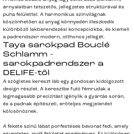
árnyalatban tetszetős, jellegzetes struktúrával és
puha felülettel. A harmonikus színvilágnak
köszönhetően az anyag könnyedén illeszkedik
különböző lakberendezési koncepciókba, és kiemeli
a padrendszer modern, otthonos jellegét.
Taya sarokpad Bouclé
Schlamm -
sarokpadrendszer a
DELIFE-től
A szögletes kereszt láb egy gondosan kidolgozott
design részlet. A keresztbe futó fémrudak a
legmagasabb precizitást igénylik a gyártás során,
és a padnak építészeti, erőteljes megjelenést
kölcsönöznek.
A fekete színű lábat porfestéses bevonat fedi, amely
egyenletes, matt felületet eredményez. Ez különösen