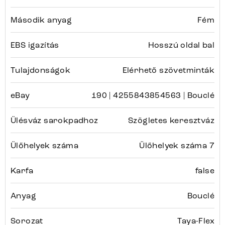
Második anyag
Fém
EBS igazítás
Hosszú oldal bal
Tulajdonságok
Elérhető szövetminták
eBay
190 | 4255843854563 | Bouclé
Ülésváz sarokpadhoz
Szögletes keresztváz
Ülőhelyek száma
Ülőhelyek száma 7
Karfa
false
Anyag
Bouclé
Sorozat
Taya-Flex