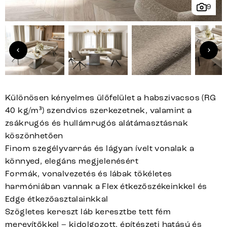
9
Különösen kényelmes ülőfelület a habszivacsos (RG
40 kg/m³) szendvics szerkezetnek, valamint a
zsákrugós és hullámrugós alátámasztásnak
köszönhetően
Finom szegélyvarrás és lágyan ívelt vonalak a
könnyed, elegáns megjelenésért
Formák, vonalvezetés és lábak tökéletes
harmóniában vannak a Flex étkezőszékeinkkel és
Edge étkezőasztalainkkal
Szögletes kereszt láb keresztbe tett fém
merevítőkkel – kidolgozott, építészeti hatású és