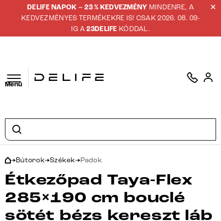
DELIFE NAPOK – 23 % KEDVEZMÉNY
MINDENRE, A
KEDVEZMÉNYES TERMÉKEKRE IS! CSAK 2026. 08. 09-
IG A
23DELIFE
KÓDDAL.
Menü
Bútorok
Székek
Padok
Étkezőpad Taya-Flex
285×190 cm bouclé
sötét bézs kereszt láb