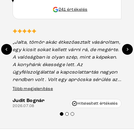
241 értékelés
„Jalta, tömör akác étkezőasztalt vásároltam,
„A
egy kicsit sokat kellett várni rá, de megérte.
ho
A valóságban is olyan szép, mint a képeken.
üg
A konyhánk ékessége lett. Az
ha
ügyfélszolgálattal a kapcsolattartás nagyon
vá
rendben volt . Volt egy aprócska sérülés az
Es
asztal talpánál, ami szállításkor
Több megjelenítése
202
keletkezhetett, de Vincze Úr segítségével
Judit Bognár
nagyon korrekten jártak el az ügyemben.
Hitelesített értékelés
2026.07.08
Mindenkinek ajánlani tudom a Delife
termékeket.“