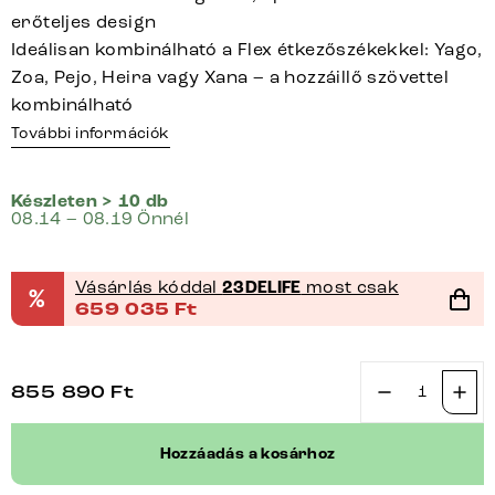
erőteljes design
Ideálisan kombinálható a Flex étkezőszékekkel: Yago,
Zoa, Pejo, Heira vagy Xana – a hozzáillő szövettel
kombinálható
További információk
Készleten > 10 db
08.14 – 08.19 Önnél
Vásárlás kóddal
23DELIFE
most csak
%
659 035
Ft
855 890
Ft
Étkezőpad
Taya-
Hozzáadás a kosárhoz
Flex
285x190