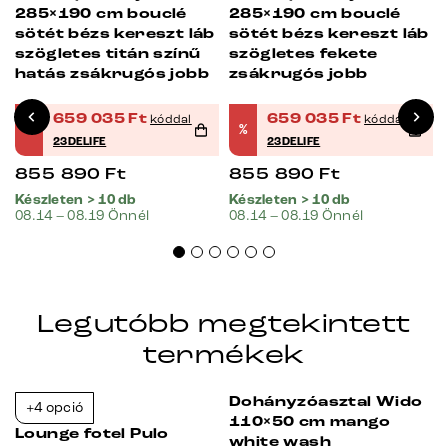
-23%
-23%
285×190 cm bouclé
285×190 cm bouclé
sötét bézs kereszt láb
sötét bézs kereszt láb
szögletes titán színű
szögletes fekete
hatás zsákrugós jobb
zsákrugós jobb
659 035
Ft
659 035
Ft
kóddal
kóddal
%
%
23DELIFE
23DELIFE
855 890
Ft
855 890
Ft
Készleten > 10 db
Készleten > 10 db
08.14 – 08.19 Önnél
08.14 – 08.19 Önnél
Legutóbb megtekintett
termékek
Dohányzóasztal Wido
+4 opció
Bestseller
-23%
-38%
110×50 cm mango
Lounge fotel Pulo
white wash