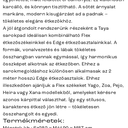
karcálló, és könnyen tisztítható. A sötét árnyalat
markáns, modern kisugárzást ad a padnak –
tökéletes elegáns étkezőkhöz.
A jól átgondolt rendszerünk részeként a Taya
sarokpad ideálisan kombinálható Flex
étkezőszékeinkkel és Edge étkezőasztalainkkal. A
formák, vonalvezetés és lábak tökéletes
összhangban vannak egymással, így harmonikus
összképet alkotnak az étkezőben. Ehhez a
sarokmegoldáshoz különösen alkalmasak az 2
méter hosszú Edge étkezőasztalok. Ehhez
illeszkedően ajánljuk a Flex székeket Yago, Zoa, Pejo,
Heira vagy Xana modellekből, amelyeket kérésre
azonos kárpittal választhat. Így egy stílusos,
karakteres étkező jön létre – tökéletesen
összehangolt és egyedi.
Termékméretek:
Méretek kb.: Sz282 x Mé190 x M87 cm