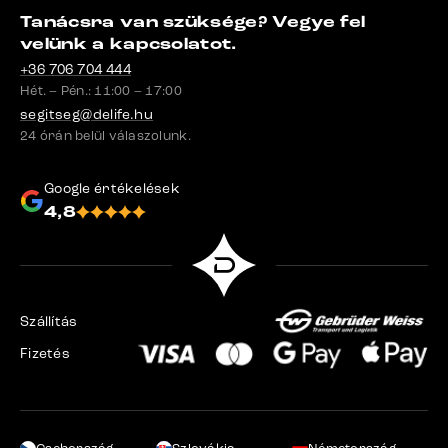
Tanácsra van szüksége? Vegye fel
velünk a kapcsolatot.
+36 706 704 444
Hét. – Pén.: 11:00 – 17:00
segitseg@delife.hu
24 órán belül válaszolunk.
Google értékelések
4,8
Szállítás
Fizetés