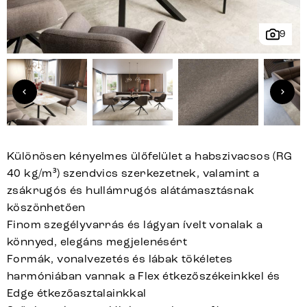
9
Különösen kényelmes ülőfelület a habszivacsos (RG
40 kg/m³) szendvics szerkezetnek, valamint a
zsákrugós és hullámrugós alátámasztásnak
köszönhetően
Finom szegélyvarrás és lágyan ívelt vonalak a
könnyed, elegáns megjelenésért
Formák, vonalvezetés és lábak tökéletes
harmóniában vannak a Flex étkezőszékeinkkel és
Edge étkezőasztalainkkal