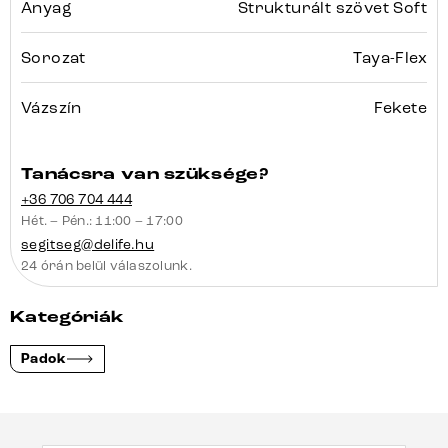
Anyag
Strukturált szövet Soft
Sorozat
Taya-Flex
Vázszín
Fekete
Tanácsra van szüksége?
+36 706 704 444
Hét. – Pén.: 11:00 – 17:00
segitseg@delife.hu
24 órán belül válaszolunk.
Kategóriák
Padok