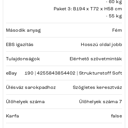
- 60 kg
Paket 3: B194 x T72 x H58 cm
- 55 kg
Második anyag
Fém
EBS igazítás
Hosszú oldal jobb
Tulajdonságok
Elérhető szövetminták
eBay
190 | 4255843854402 | Strukturstoff Soft
Ülésváz sarokpadhoz
Szögletes keresztváz
Ülőhelyek száma
Ülőhelyek száma 7
Karfa
false