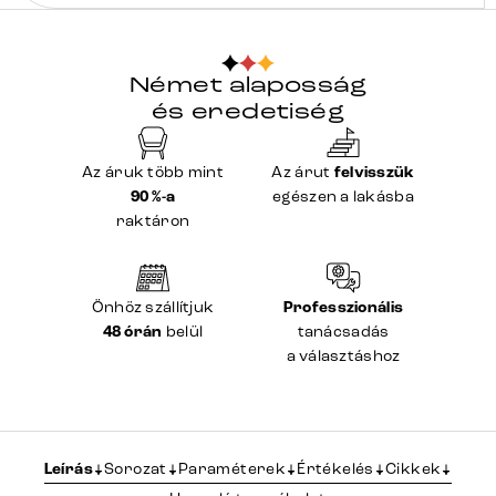
Német alaposság
és eredetiség
Az áruk több mint
Az árut
felvisszük
90 %-a
egészen a lakásba
raktáron
Önhöz szállítjuk
Professzionális
48 órán
belül
tanácsadás
a választáshoz
Leírás
Sorozat
Paraméterek
Értékelés
Cikkek