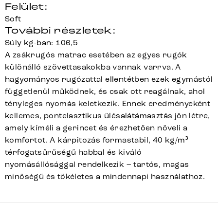
Felület:
Soft
További részletek:
Súly kg-ban: 106,5
A zsákrugós matrac esetében az egyes rugók
különálló szövettasakokba vannak varrva. A
hagyományos rugózattal ellentétben ezek egymástól
függetlenül működnek, és csak ott reagálnak, ahol
tényleges nyomás keletkezik. Ennek eredményeként
kellemes, pontelasztikus ülésalátámasztás jön létre,
amely kíméli a gerincet és érezhetően növeli a
komfortot. A kárpitozás formastabil, 40 kg/m³
térfogatsűrűségű habbal és kiváló
nyomásállósággal rendelkezik – tartós, magas
minőségű és tökéletes a mindennapi használathoz.