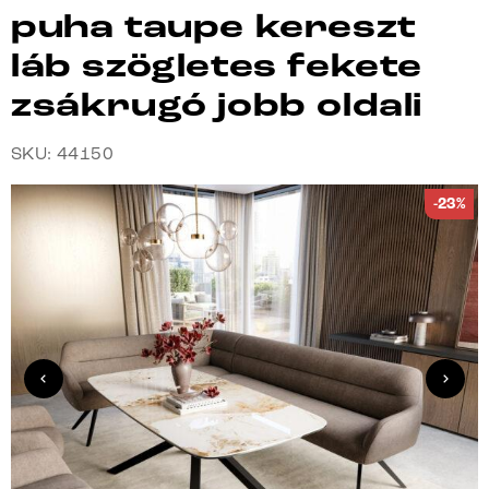
puha taupe kereszt
láb szögletes fekete
zsákrugó jobb oldali
SKU: 44150
-23%