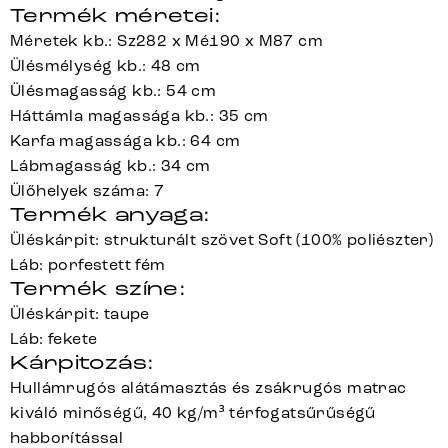
Termék méretei:
Méretek kb.: Sz282 x Mé190 x M87 cm
Ülésmélység kb.: 48 cm
Ülésmagasság kb.: 54 cm
Háttámla magassága kb.: 35 cm
Karfa magassága kb.: 64 cm
Lábmagasság kb.: 34 cm
Ülőhelyek száma: 7
Termék anyaga:
Üléskárpit: strukturált szövet Soft (100% poliészter)
Láb: porfestett fém
Termék színe:
Üléskárpit: taupe
Láb: fekete
Kárpitozás:
Hullámrugós alátámasztás és zsákrugós matrac
kiváló minőségű, 40 kg/m³ térfogatsűrűségű
habborítással