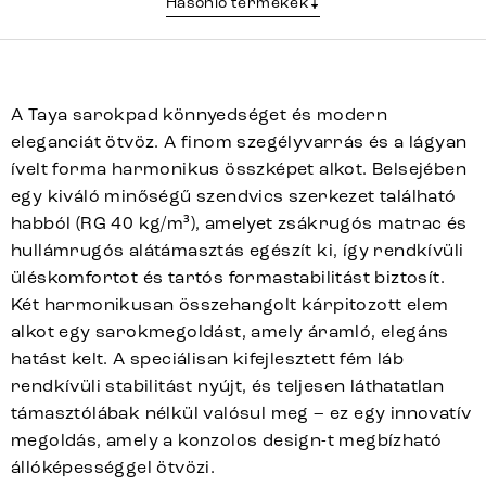
Hasonló termékek
A Taya sarokpad könnyedséget és modern
eleganciát ötvöz. A finom szegélyvarrás és a lágyan
ívelt forma harmonikus összképet alkot. Belsejében
egy kiváló minőségű szendvics szerkezet található
habból (RG 40 kg/m³), amelyet zsákrugós matrac és
hullámrugós alátámasztás egészít ki, így rendkívüli
üléskomfortot és tartós formastabilitást biztosít.
Két harmonikusan összehangolt kárpitozott elem
alkot egy sarokmegoldást, amely áramló, elegáns
hatást kelt. A speciálisan kifejlesztett fém láb
rendkívüli stabilitást nyújt, és teljesen láthatatlan
támasztólábak nélkül valósul meg – ez egy innovatív
megoldás, amely a konzolos design-t megbízható
állóképességgel ötvözi.