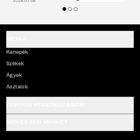
2026.07.08
Mindenkinek ajánlani tudom a Delife
termékeket.“
MENU
Kanapék
Székek
Ágyak
Asztalok
FONTOS HIVATKOZÁSOK
KÖVESSEN MINKET