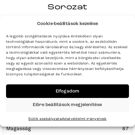
TAYA-FLEX
Sorozat
Teljes sorozat részletei
Cookie-beállítások kezelése
A legjobb szolgáltatások nyújtása érdekében olyan
technológiákat használunk, mint a cookie-k, az eszközökön
Termék paraméterei
történő információk tárolásához és/vagy eléréséhez. Az ezekkel
a technológiákkal való egyetértés lehetővé teszi számunkra,
hogy olyan adatokat kezeljünk, mint a böngészési viselkedés
vagy az egyedi azonosító ezen a weboldalon. Az egyetértés
Színek
Taupe, Fekete
megtagadása vagy visszavonása hátrányosan befolyásolhatja
bizonyos tulajdonságokat és funkciókat.
Termék súlya kg-ban
106.5
Elfogadom
Bútortípus
Padok
Előre beállítások megjelenítése
Szélesség
282
Sütik szabályzata
Adatvédelmi irányelvek
Magasság
87