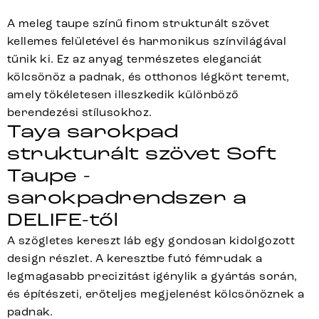
A meleg taupe színű finom strukturált szövet
kellemes felületével és harmonikus színvilágával
tűnik ki. Ez az anyag természetes eleganciát
kölcsönöz a padnak, és otthonos légkört teremt,
amely tökéletesen illeszkedik különböző
berendezési stílusokhoz.
Taya sarokpad
strukturált szövet Soft
Taupe -
sarokpadrendszer a
DELIFE-től
A szögletes kereszt láb egy gondosan kidolgozott
design részlet. A keresztbe futó fémrudak a
legmagasabb precizitást igénylik a gyártás során,
és építészeti, erőteljes megjelenést kölcsönöznek a
padnak.