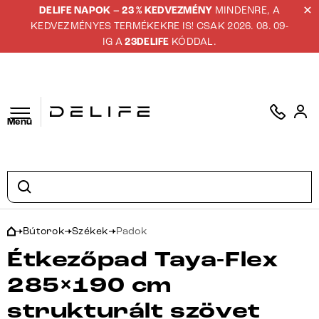
DELIFE NAPOK – 23 % KEDVEZMÉNY
MINDENRE, A
KEDVEZMÉNYES TERMÉKEKRE IS! CSAK 2026. 08. 09-
IG A
23DELIFE
KÓDDAL.
Menü
Bútorok
Székek
Padok
Étkezőpad Taya-Flex
285×190 cm
strukturált szövet