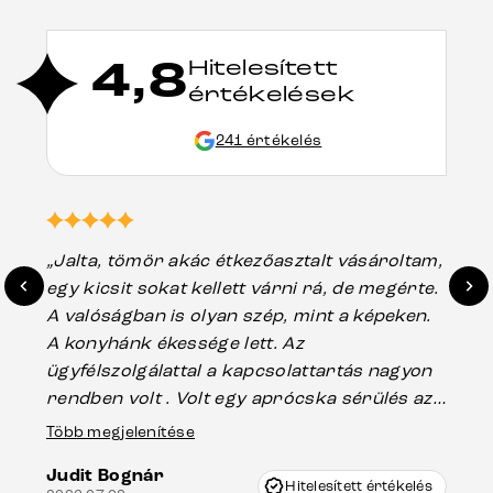
4,8
Hitelesített
értékelések
241 értékelés
„Jalta, tömör akác étkezőasztalt vásároltam,
„A
egy kicsit sokat kellett várni rá, de megérte.
ho
A valóságban is olyan szép, mint a képeken.
üg
A konyhánk ékessége lett. Az
ha
ügyfélszolgálattal a kapcsolattartás nagyon
vá
rendben volt . Volt egy aprócska sérülés az
Es
asztal talpánál, ami szállításkor
Több megjelenítése
202
keletkezhetett, de Vincze Úr segítségével
Judit Bognár
nagyon korrekten jártak el az ügyemben.
Hitelesített értékelés