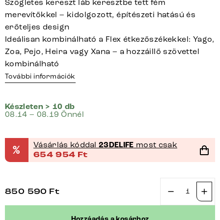
Szögletes kereszt láb keresztbe tett fém
merevítőkkel – kidolgozott, építészeti hatású és
erőteljes design
Ideálisan kombinálható a Flex étkezőszékekkel: Yago,
Zoa, Pejo, Heira vagy Xana – a hozzáillő szövettel
kombinálható
További információk
Készleten > 10 db
08.14 – 08.19 Önnél
Vásárlás kóddal
23DELIFE
most csak
%
654 954
Ft
850 590
Ft
Étkezőpad
Taya-
Hozzáadás a kosárhoz