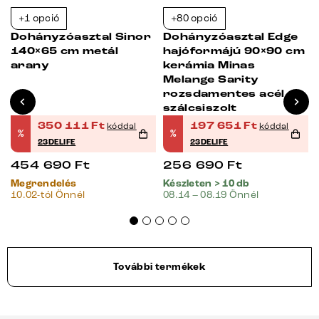
+1 opció
+80 opció
-23%
-23%
Dohányzóasztal Sinor
Dohányzóasztal Edge
140×65 cm metál
hajóformájú 90×90 cm
arany
kerámia Minas
Melange Sarity
rozsdamentes acél
szálcsiszolt
350 111
Ft
197 651
Ft
kóddal
kóddal
%
%
23DELIFE
23DELIFE
454 690
Ft
256 690
Ft
Megrendelés
Készleten > 10 db
10.02-tól Önnél
08.14 – 08.19 Önnél
További termékek