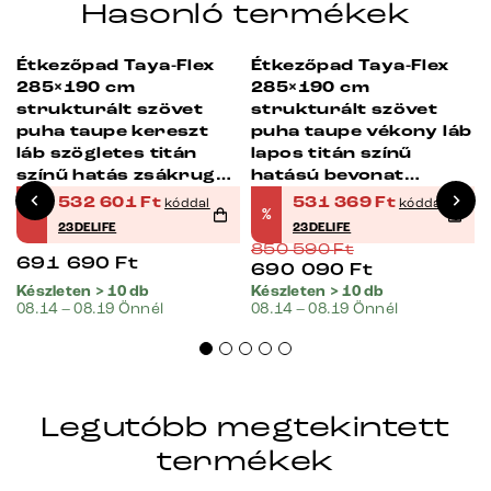
Hasonló termékek
Étkezőpad Taya-Flex
Étkezőpad Taya-Flex
-23%
-38%
285×190 cm
285×190 cm
strukturált szövet
strukturált szövet
b
puha taupe kereszt
puha taupe vékony láb
láb szögletes titán
lapos titán színű
színű hatás zsákrugós
hatású bevonat
jobb oldali
zsákrugós jobb
532 601
Ft
531 369
Ft
kóddal
kóddal
%
%
23DELIFE
23DELIFE
850 590
Ft
691 690
Ft
690 090
Ft
Készleten > 10 db
Készleten > 10 db
08.14 – 08.19 Önnél
08.14 – 08.19 Önnél
Legutóbb megtekintett
termékek