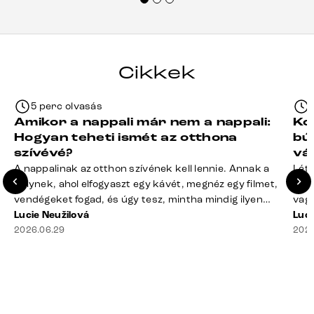
termékeket.“
Cikkek
5 perc olvasás
Amikor a nappali már nem a nappali:
Ko
Hogyan teheti ismét az otthona
bú
szívévé?
vá
A nappalinak az otthon szívének kell lennie. Annak a
Léte
helynek, ahol elfogyaszt egy kávét, megnéz egy filmet,
terv
vendégeket fogad, és úgy tesz, mintha mindig ilyen
vagy
rend lenne. A valóság? A takaró félig a kanapén hever,
Lucie Neužilová
mére
Luci
a távirányító rejtélyes módon eltűnt, a dohányzóasztal
2026.06.29
megf
2026
mindennek a gyűjtőhelyévé vált – a blokkoktól kezdve
búto
az ajakbalzsamig –, és valahol [&hellip;]
való
rá n