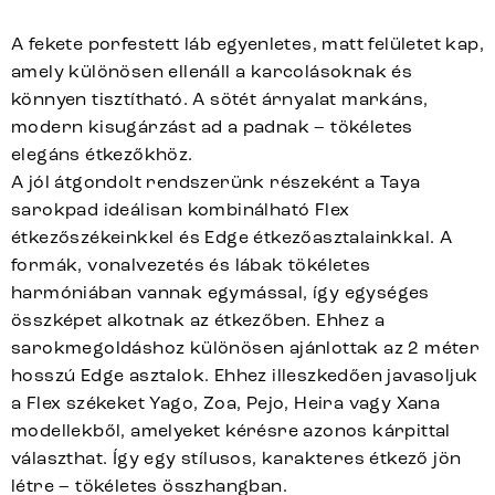
A fekete porfestett láb egyenletes, matt felületet kap,
amely különösen ellenáll a karcolásoknak és
könnyen tisztítható. A sötét árnyalat markáns,
modern kisugárzást ad a padnak – tökéletes
elegáns étkezőkhöz.
A jól átgondolt rendszerünk részeként a Taya
sarokpad ideálisan kombinálható Flex
étkezőszékeinkkel és Edge étkezőasztalainkkal. A
formák, vonalvezetés és lábak tökéletes
harmóniában vannak egymással, így egységes
összképet alkotnak az étkezőben. Ehhez a
sarokmegoldáshoz különösen ajánlottak az 2 méter
hosszú Edge asztalok. Ehhez illeszkedően javasoljuk
a Flex székeket Yago, Zoa, Pejo, Heira vagy Xana
modellekből, amelyeket kérésre azonos kárpittal
választhat. Így egy stílusos, karakteres étkező jön
létre – tökéletes összhangban.