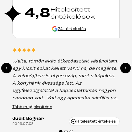
4,8
Hitelesített
értékelések
241 értékelés
„Jalta, tömör akác étkezőasztalt vásároltam,
„A
egy kicsit sokat kellett várni rá, de megérte.
ho
A valóságban is olyan szép, mint a képeken.
üg
A konyhánk ékessége lett. Az
ha
ügyfélszolgálattal a kapcsolattartás nagyon
vá
rendben volt . Volt egy aprócska sérülés az
Es
asztal talpánál, ami szállításkor
Több megjelenítése
202
keletkezhetett, de Vincze Úr segítségével
Judit Bognár
nagyon korrekten jártak el az ügyemben.
Hitelesített értékelés
2026.07.08
Mindenkinek ajánlani tudom a Delife