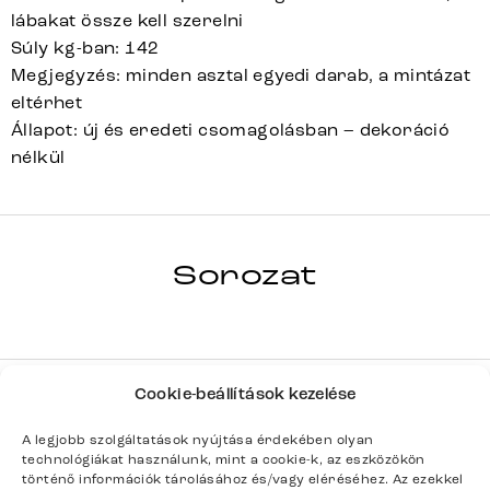
lábakat össze kell szerelni
Súly kg-ban: 142
Megjegyzés: minden asztal egyedi darab, a mintázat
eltérhet
Állapot: új és eredeti csomagolásban – dekoráció
nélkül
HRANA
Sorozat
Teljes sorozat részletei
Cookie-beállítások kezelése
Termék paraméterei
A legjobb szolgáltatások nyújtása érdekében olyan
technológiákat használunk, mint a cookie-k, az eszközökön
történő információk tárolásához és/vagy eléréséhez. Az ezekkel