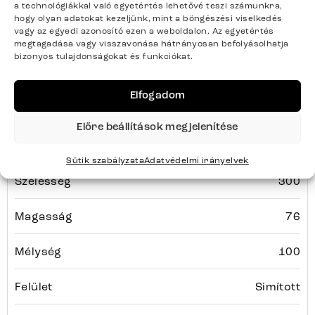
Színek
Laminam® Sabbia tölgy dekor
a technológiákkal való egyetértés lehetővé teszi számunkra,
hogy olyan adatokat kezeljünk, mint a böngészési viselkedés
vagy az egyedi azonosító ezen a weboldalon. Az egyetértés
Termék súlya kg-ban
142
megtagadása vagy visszavonása hátrányosan befolyásolhatja
bizonyos tulajdonságokat és funkciókat.
Szín
Fekete
Elfogadom
Bútortípus
Étkezőasztalok
Előre beállítások megjelenítése
Tulajdonságok
Tömörfa
Sütik szabályzata
Adatvédelmi irányelvek
Szélesség
300
Magasság
76
Mélység
100
Felület
Simított