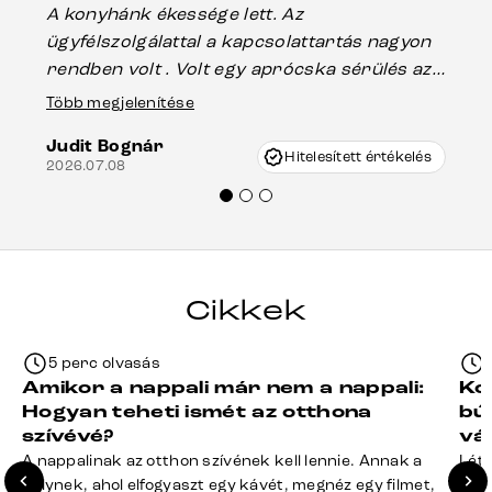
A konyhánk ékessége lett. Az
ha
ügyfélszolgálattal a kapcsolattartás nagyon
vá
rendben volt . Volt egy aprócska sérülés az
Es
asztal talpánál, ami szállításkor
Több megjelenítése
202
keletkezhetett, de Vincze Úr segítségével
Judit Bognár
nagyon korrekten jártak el az ügyemben.
Hitelesített értékelés
2026.07.08
Mindenkinek ajánlani tudom a Delife
termékeket.“
Cikkek
5 perc olvasás
Amikor a nappali már nem a nappali:
Ko
Hogyan teheti ismét az otthona
bú
szívévé?
vá
A nappalinak az otthon szívének kell lennie. Annak a
Léte
helynek, ahol elfogyaszt egy kávét, megnéz egy filmet,
terv