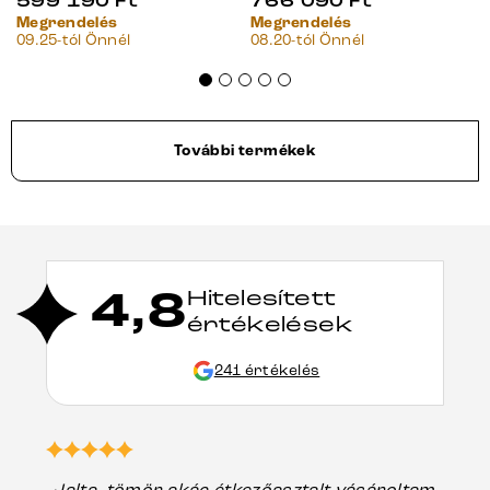
599 190
Ft
766 090
Ft
Megrendelés
Megrendelés
09.25-tól Önnél
08.20-tól Önnél
További termékek
4,8
Hitelesített
értékelések
241 értékelés
„Jalta, tömör akác étkezőasztalt vásároltam,
„A