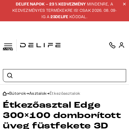
DELIFE NAPOK – 23 % KEDVEZMÉNY
MINDENRE, A
KEDVEZMÉNYES TERMÉKEKRE IS! CSAK 2026. 08. 09-
IG A
23DELIFE
KÓDDAL.
Menü
Bútorok
Asztalok
Étkezőasztalok
Étkezőasztal Edge
300×100 domborított
üveg füstfekete 3D