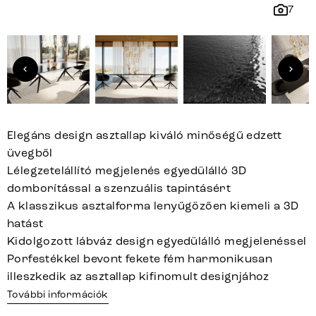
7
Elegáns design asztallap kiváló minőségű edzett
üvegből
Lélegzetelállító megjelenés egyedülálló 3D
domborítással a szenzuális tapintásért
A klasszikus asztalforma lenyűgözően kiemeli a 3D
hatást
Kidolgozott lábváz design egyedülálló megjelenéssel
Porfestékkel bevont fekete fém harmonikusan
illeszkedik az asztallap kifinomult designjához
További információk