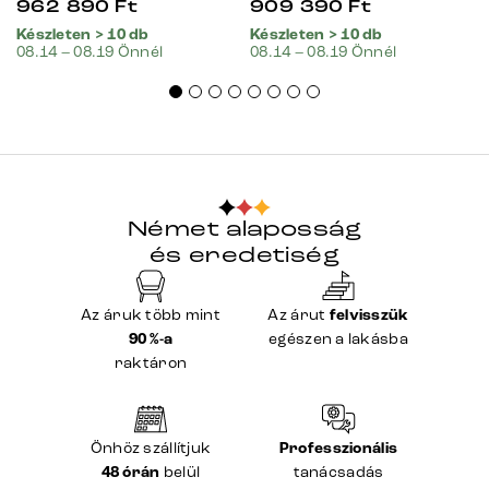
962 890
Ft
909 390
Ft
Készleten > 10 db
Készleten > 10 db
08.14 – 08.19 Önnél
08.14 – 08.19 Önnél
Német alaposság
és eredetiség
Az áruk több mint
Az árut
felvisszük
90 %-a
egészen a lakásba
raktáron
Önhöz szállítjuk
Professzionális
48 órán
belül
tanácsadás