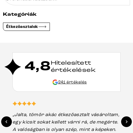
Kategóriák
Étkezőasztalok
4,8
Hitelesített
értékelések
241 értékelés
„Jalta, tömör akác étkezőasztalt vásároltam,
„A
egy kicsit sokat kellett várni rá, de megérte.
ho
A valóságban is olyan szép, mint a képeken.
üg