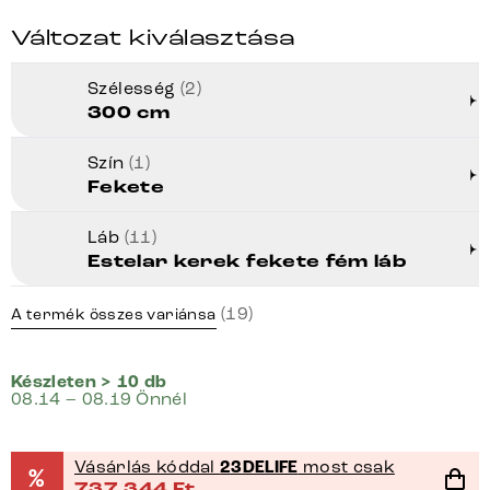
Változat kiválasztása
Szélesség
(2)
300 cm
Szín
(1)
Fekete
Láb
(11)
Estelar kerek fekete fém láb
(19)
A termék összes variánsa
Készleten > 10 db
08.14 – 08.19 Önnél
Vásárlás kóddal
23DELIFE
most csak
%
737 344
Ft