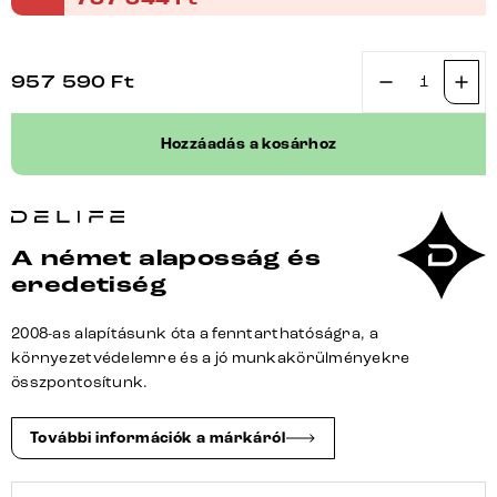
957 590
Ft
Étkezőasztal
Edge
Hozzáadás a kosárhoz
300x100
domborított
üveg
füstfekete
A német alaposság és
3D
eredetiség
design
Estelar
2008-as alapításunk óta a fenntarthatóságra, a
kerek
környezetvédelemre és a jó munkakörülményekre
fém
összpontosítunk.
fekete
mennyiség
További információk a márkáról