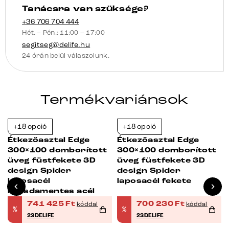
Tanácsra van szüksége?
+36 706 704 444
Hét. – Pén.: 11:00 – 17:00
segitseg@delife.hu
24 órán belül válaszolunk.
Termékvariánsok
+18 opció
+18 opció
-23%
-23%
Étkezőasztal Edge
Étkezőasztal Edge
300×100 domborított
300×100 domborított
üveg füstfekete 3D
üveg füstfekete 3D
design Spider
design Spider
laposacél
laposacél fekete
rozsdamentes acél
741 425
Ft
700 230
Ft
kóddal
kóddal
%
%
23DELIFE
23DELIFE