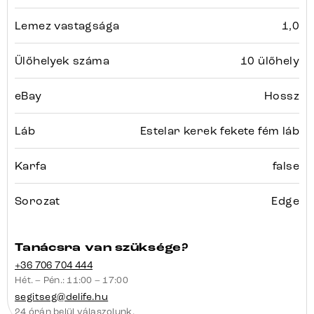
Lemez vastagsága
1,0
Ülőhelyek száma
10 ülőhely
eBay
Hossz
Láb
Estelar kerek fekete fém láb
Karfa
false
Sorozat
Edge
Tanácsra van szüksége?
+36 706 704 444
Hét. – Pén.: 11:00 – 17:00
segitseg@delife.hu
24 órán belül válaszolunk.