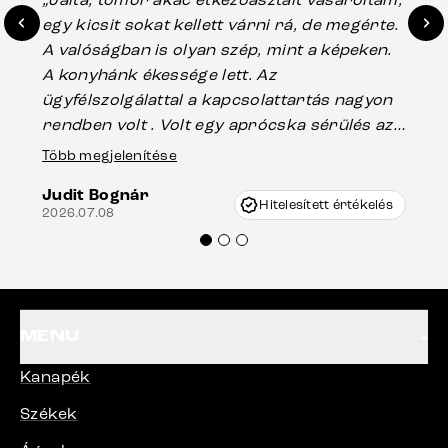
egy kicsit sokat kellett várni rá, de megérte.
ho
A valóságban is olyan szép, mint a képeken.
üg
A konyhánk ékessége lett. Az
ha
ügyfélszolgálattal a kapcsolattartás nagyon
vá
rendben volt . Volt egy aprócska sérülés az
Es
asztal talpánál, ami szállításkor
Több megjelenítése
202
keletkezhetett, de Vincze Úr segítségével
Judit Bognár
nagyon korrekten jártak el az ügyemben.
Hitelesített értékelés
2026.07.08
Mindenkinek ajánlani tudom a Delife
termékeket.“
MENU
Kanapék
Székek