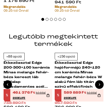
1 176 890
Ft
941 590
Ft
Megrendelés
Megrendelés
09.25-tól Önnél
09.25-tól Önnél
Legutóbb megtekintett
termékek
+88 opció
+156 opció
-38%
-38%
Étkezőasztal Edge
Étkezőasztal Edge
200-300×100 kerámia
hajóformájú 240×120
Minas melange fehér-
cm kerámia Minas
bézs kereszt láb
melange fehér-bézs W
téglalap
alakú fém láb titán
rozsdamentes acél
színű effektfinish
kihúzható
461 376
Ft
589 889
Ft
kóddal
kóddal
%
%
23DELIFE
23DELIFE
748 890
Ft
957 590
Ft