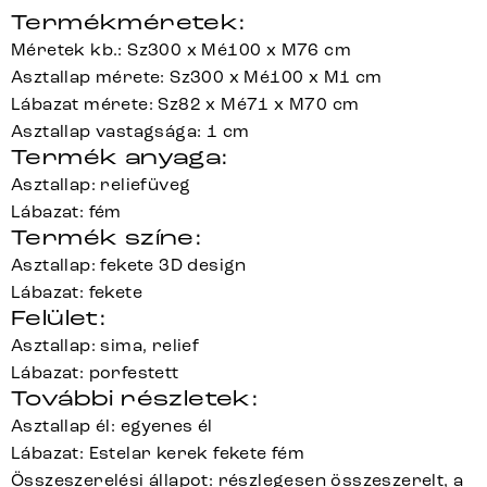
Termékméretek:
Méretek kb.: Sz300 x Mé100 x M76 cm
Asztallap mérete: Sz300 x Mé100 x M1 cm
Lábazat mérete: Sz82 x Mé71 x M70 cm
Asztallap vastagsága: 1 cm
Termék anyaga:
Asztallap: reliefüveg
Lábazat: fém
Termék színe:
Asztallap: fekete 3D design
Lábazat: fekete
Felület:
Asztallap: sima, relief
Lábazat: porfestett
További részletek:
Asztallap él: egyenes él
Lábazat: Estelar kerek fekete fém
Összeszerelési állapot: részlegesen összeszerelt, a