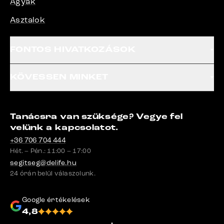
Ágyak
Asztalok
FONTOS HIVATKOZÁSOK
KÖVESSEN MINKET
Tanácsra van szüksége? Vegye fel
velünk a kapcsolatot.
+36 706 704 444
Hét. – Pén.: 11:00 – 17:00
segitseg@delife.hu
24 órán belül válaszolunk.
Google értékelések
4,8