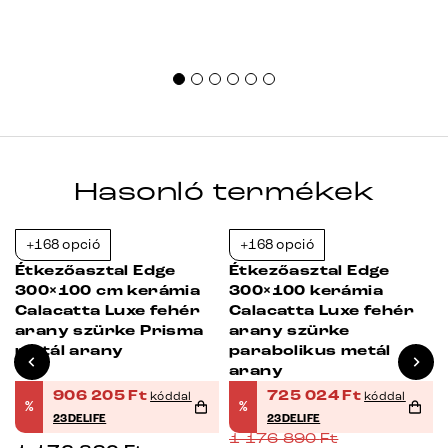
Hasonló termékek
+168 opció
+168 opció
-23%
-38%
Étkezőasztal Edge
Étkezőasztal Edge
300×100 cm kerámia
300×100 kerámia
Calacatta Luxe fehér
Calacatta Luxe fehér
arany szürke Prisma
arany szürke
metál arany
parabolikus metál
arany
906 205
Ft
725 024
Ft
kóddal
kóddal
%
%
23DELIFE
23DELIFE
1 176 890
Ft