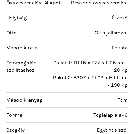
Összeszerelési állapot
Részben összeszerelve
Helyiség
Étkező
Otto
Otto jellemzői
Második szín
Fekete
Csomagolás
Paket 1: B115 x T77 x H65 cm -
szállításhoz
28 kg
Paket 2: B307 x T109 x H11 cm
- 136 kg
Második anyag
Fém
Forma
Téglalap alakú
Szegély
Egyenes szél