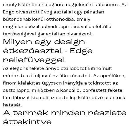
amely különösen elegáns megjelenést kölcsönöz. Az
Edge olvasztott üveg asztallal egy páratlan
bútordarab kerül otthonodba, amely
megjelenésével, egyedi tapintásával és foltálló
tartósságával garantáltan elvarázsol.
Milyen egy design
étkezőasztal - Edge
reliefüveggel
Az elegáns fekete árnyalatú lábazat kifinomult
módon teszi teljessé az étkezőasztalt. Az aprólékos,
finom kialakítás ügyesen irányítja a tekintetet az
asztallapra, miközben a karcálló, porfestett fekete
fém lábazat kiemeli az asztallap különböző síkjainak
hatását.
A termék minden részlete
áttekintve