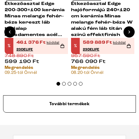
Étkezőasztal Edge
Étkezőasztal Edge
200-300×100 kerámia
hajóformájú 240×120
Minas melange fehér-
cm kerámia Minas
bézs kereszt láb
melange fehér-bézs W
téglalap
alakú fém láb titán
rozsdamentes acél
színű effektfinish
kihúzható
461 376
Ft
589 889
Ft
kóddal
kóddal
%
%
23DELIFE
23DELIFE
748 890
Ft
957 590
Ft
599 190
Ft
766 090
Ft
Megrendelés
Megrendelés
09.25-tól Önnél
08.20-tól Önnél
További termékek