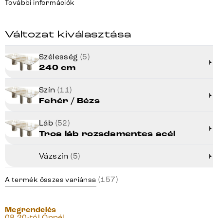
További információk
Változat kiválasztása
Szélesség
(5)
240 cm
Szín
(11)
Fehér / Bézs
Láb
(52)
Troa láb rozsdamentes acél
Vázszín
(5)
(157)
A termék összes variánsa
Megrendelés
08.20-tól Önnél