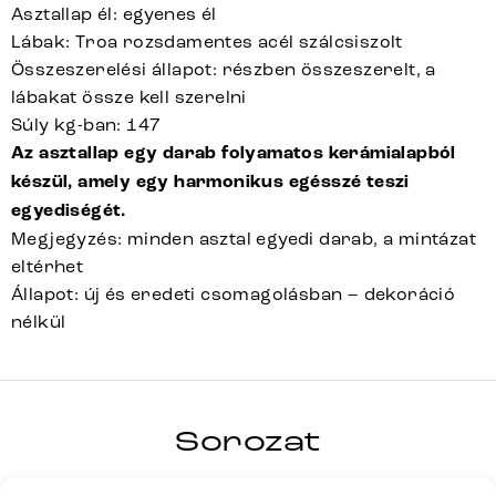
Asztallap él: egyenes él
Lábak: Troa rozsdamentes acél szálcsiszolt
Összeszerelési állapot: részben összeszerelt, a
lábakat össze kell szerelni
Súly kg-ban: 147
Az asztallap egy darab folyamatos kerámialapból
készül, amely egy harmonikus egésszé teszi
egyediségét.
Megjegyzés: minden asztal egyedi darab, a mintázat
eltérhet
Állapot: új és eredeti csomagolásban – dekoráció
nélkül
HRANA
Sorozat
Teljes sorozat részletei