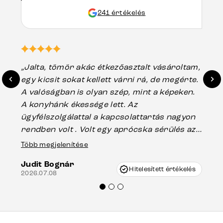
241 értékelés
„Jalta, tömör akác étkezőasztalt vásároltam,
„A
egy kicsit sokat kellett várni rá, de megérte.
ho
A valóságban is olyan szép, mint a képeken.
üg
A konyhánk ékessége lett. Az
ha
ügyfélszolgálattal a kapcsolattartás nagyon
vá
rendben volt . Volt egy aprócska sérülés az
Es
asztal talpánál, ami szállításkor
Több megjelenítése
202
keletkezhetett, de Vincze Úr segítségével
Judit Bognár
nagyon korrekten jártak el az ügyemben.
Hitelesített értékelés
2026.07.08
Mindenkinek ajánlani tudom a Delife
termékeket.“