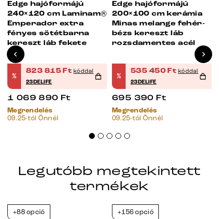
Edge hajóformájú
Edge hajóformájú
240×120 cm Laminam®
200×100 cm kerámia
Emperador extra
Minas melange fehér-
fényes sötétbarna
bézs kereszt láb
kereszt láb fekete
rozsdamentes acél
823 815
Ft
535 450
Ft
kóddal
kóddal
%
%
23DELIFE
23DELIFE
1 069 890
Ft
695 390
Ft
Megrendelés
Megrendelés
09.25-tól Önnél
09.25-tól Önnél
Legutóbb megtekintett
termékek
+88 opció
+156 opció
-38%
-38%