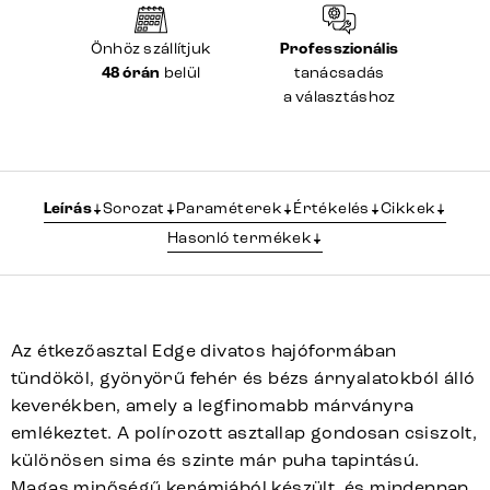
Önhöz szállítjuk
Professzionális
48 órán
belül
tanácsadás
a választáshoz
Leírás
Sorozat
Paraméterek
Értékelés
Cikkek
Hasonló termékek
Az étkezőasztal Edge divatos hajóformában
tündököl, gyönyörű fehér és bézs árnyalatokból álló
keverékben, amely a legfinomabb márványra
emlékeztet. A polírozott asztallap gondosan csiszolt,
különösen sima és szinte már puha tapintású.
Magas minőségű kerámiából készült, és mindennap