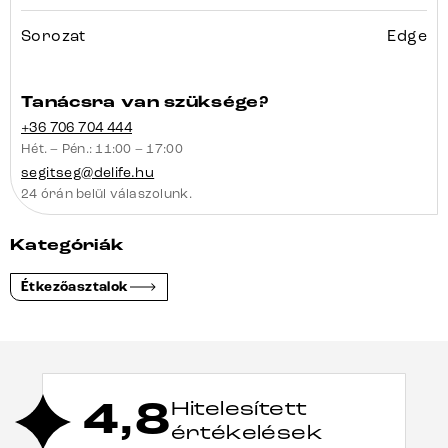
Sorozat
Edge
Tanácsra van szüksége?
+36 706 704 444
Hét. – Pén.: 11:00 – 17:00
segitseg@delife.hu
24 órán belül válaszolunk.
Kategóriák
Étkezőasztalok
4,8
Hitelesített
értékelések