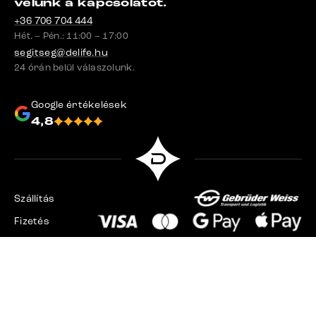
velünk a kapcsolatot.
+36 706 704 444
Hét. – Pén.: 11:00 – 17:00
segitseg@delife.hu
24 órán belül válaszolunk.
Google értékelések
4,8
Szállítás
Fizetés
Csehország
Szlovákia
Németország
Svájc
Franciaország
Lengyelország