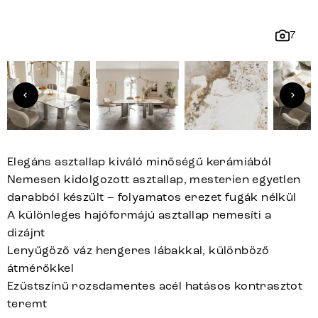
7
Elegáns asztallap kiváló minőségű kerámiából
Nemesen kidolgozott asztallap, mesterien egyetlen
darabból készült – folyamatos erezet fugák nélkül
A különleges hajóformájú asztallap nemesíti a
dizájnt
Lenyűgöző váz hengeres lábakkal, különböző
átmérőkkel
Ezüstszínű rozsdamentes acél hatásos kontrasztot
teremt