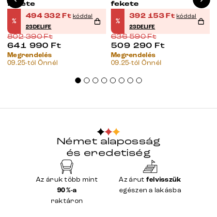
fekete
fekete
494 332
Ft
392 153
Ft
kóddal
kóddal
%
%
23DELIFE
23DELIFE
802 390
Ft
636 590
Ft
641 990
Ft
509 290
Ft
Megrendelés
Megrendelés
09.25-tól Önnél
09.25-tól Önnél
Német alaposság
és eredetiség
Az áruk több mint
Az árut
felvisszük
90 %-a
egészen a lakásba
raktáron