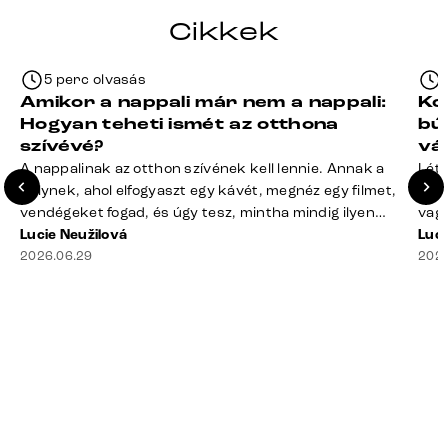
Cikkek
5 perc olvasás
Amikor a nappali már nem a nappali:
Ko
Hogyan teheti ismét az otthona
bú
szívévé?
vá
A nappalinak az otthon szívének kell lennie. Annak a
Léte
helynek, ahol elfogyaszt egy kávét, megnéz egy filmet,
terv
vendégeket fogad, és úgy tesz, mintha mindig ilyen
vagy
rend lenne. A valóság? A takaró félig a kanapén hever,
Lucie Neužilová
mére
Luci
a távirányító rejtélyes módon eltűnt, a dohányzóasztal
2026.06.29
megf
2026
mindennek a gyűjtőhelyévé vált – a blokkoktól kezdve
búto
az ajakbalzsamig –, és valahol [&hellip;]
való
rá n