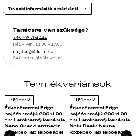
acél
További információk a márkáról
szálcsiszolt
mennyiség
Tanácsra van szüksége?
+36 706 704 444
Hét. – Pén.: 11:00 – 17:00
segitseg@delife.hu
24 órán belül válaszolunk.
Termékvariánsok
+156 opció
+156 opció
-38%
-38%
Étkezőasztal Edge
Étkezőasztal Edge
hajóformájú 200×100
hajóformájú 200×100
cm Laminam® kerámia
cm Laminam® kerámia
Nero Greco antracit
Noir Desir barna
középső láb laposacél
középső láb laposacél