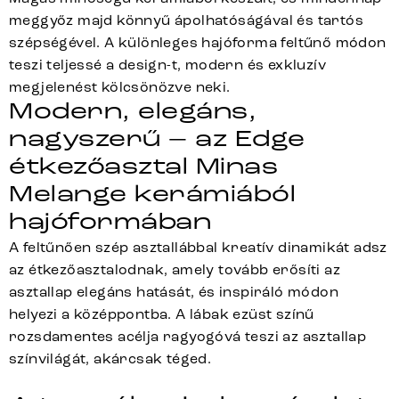
meggyőz majd könnyű ápolhatóságával és tartós
szépségével. A különleges hajóforma feltűnő módon
teszi teljessé a design-t, modern és exkluzív
megjelenést kölcsönözve neki.
Modern, elegáns,
nagyszerű – az Edge
étkezőasztal Minas
Melange kerámiából
hajóformában
A feltűnően szép asztallábbal kreatív dinamikát adsz
az étkezőasztalodnak, amely tovább erősíti az
asztallap elegáns hatását, és inspiráló módon
helyezi a középpontba. A lábak ezüst színű
rozsdamentes acélja ragyogóvá teszi az asztallap
színvilágát, akárcsak téged.