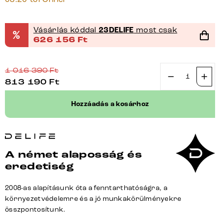
Vásárlás kóddal
23DELIFE
most csak
%
626 156
Ft
1 016 390
Ft
813 190
Ft
Étkezőasztal
Edge
Hozzáadás a kosárhoz
hajóformájú
240x120
cm
kerámia
A német alaposság és
Minas
eredetiség
Melange
fehér-
2008-as alapításunk óta a fenntarthatóságra, a
bézs
környezetvédelemre és a jó munkakörülményekre
Troa
összpontosítunk.
rozsdamente