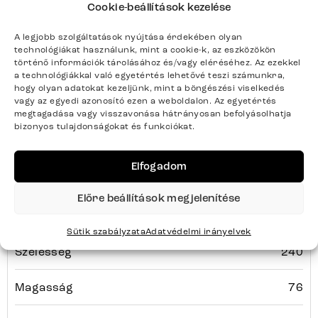
Cookie-beállítások kezelése
A legjobb szolgáltatások nyújtása érdekében olyan
technológiákat használunk, mint a cookie-k, az eszközökön
Termék paraméterei
történő információk tárolásához és/vagy eléréséhez. Az ezekkel
a technológiákkal való egyetértés lehetővé teszi számunkra,
hogy olyan adatokat kezeljünk, mint a böngészési viselkedés
vagy az egyedi azonosító ezen a weboldalon. Az egyetértés
Színek
Fehér/Bézs
megtagadása vagy visszavonása hátrányosan befolyásolhatja
bizonyos tulajdonságokat és funkciókat.
Termék súlya kg-ban
147
Elfogadom
Bútortípus
Étkezőasztalok
Előre beállítások megjelenítése
Tulajdonságok
Tömörfa
Sütik szabályzata
Adatvédelmi irányelvek
Szélesség
240
Magasság
76