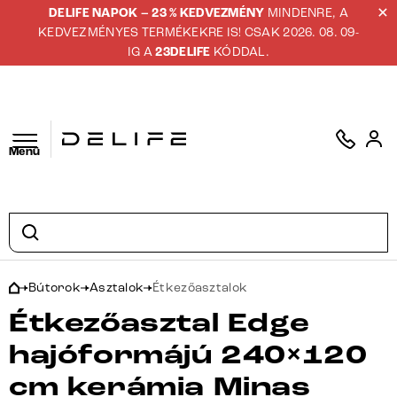
DELIFE NAPOK – 23 % KEDVEZMÉNY
MINDENRE, A
KEDVEZMÉNYES TERMÉKEKRE IS! CSAK 2026. 08. 09-
IG A
23DELIFE
KÓDDAL.
Menü
Bútorok
Asztalok
Étkezőasztalok
Étkezőasztal Edge
hajóformájú 240×120
cm kerámia Minas