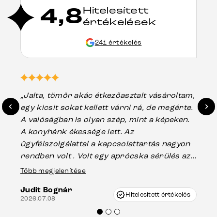
4,8
Hitelesített
értékelések
241 értékelés
„Jalta, tömör akác étkezőasztalt vásároltam,
„A
egy kicsit sokat kellett várni rá, de megérte.
ho
A valóságban is olyan szép, mint a képeken.
üg
A konyhánk ékessége lett. Az
ha
ügyfélszolgálattal a kapcsolattartás nagyon
vá
rendben volt . Volt egy aprócska sérülés az
Es
asztal talpánál, ami szállításkor
Több megjelenítése
202
keletkezhetett, de Vincze Úr segítségével
Judit Bognár
nagyon korrekten jártak el az ügyemben.
Hitelesített értékelés
2026.07.08
Mindenkinek ajánlani tudom a Delife
termékeket.“