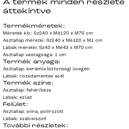
A termék minden részlete
áttekintve
Termékméretek:
Méretek kb.: Sz240 x Mé120 x M76 cm
Asztallap méretei: Sz240 x Mé120 x M1 cm
Lábak méretei: Sz43 x Mé43 x M70 cm
Asztallap vastagsága: 1 cm
Termék anyaga:
Asztallap: kerámia biztonsági üvegen
Lábak: rozsdamentes acél
Termék színe:
Asztallap: fehér/bézs
Lábak: ezüst
Felület:
Asztallap: sima, polírozott
Lábak: szálcsiszolt
További részletek: