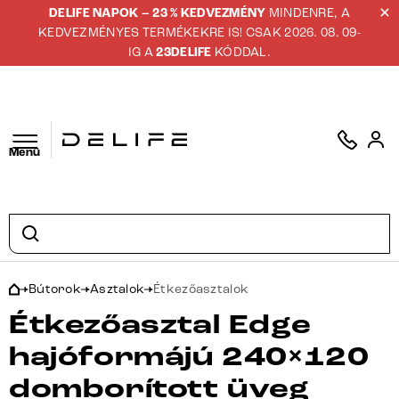
DELIFE NAPOK – 23 % KEDVEZMÉNY
MINDENRE, A
KEDVEZMÉNYES TERMÉKEKRE IS! CSAK 2026. 08. 09-
IG A
23DELIFE
KÓDDAL.
Menü
Bútorok
Asztalok
Étkezőasztalok
Étkezőasztal Edge
hajóformájú 240×120
domborított üveg