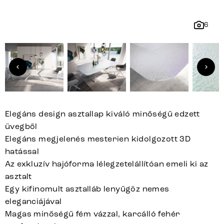
6
Elegáns design asztallap kiváló minőségű edzett
üvegből
Elegáns megjelenés mesterien kidolgozott 3D
hatással
Az exkluzív hajóforma lélegzetelállítóan emeli ki az
asztalt
Egy kifinomult asztalláb lenyűgöz nemes
eleganciájával
Magas minőségű fém vázzal, karcálló fehér