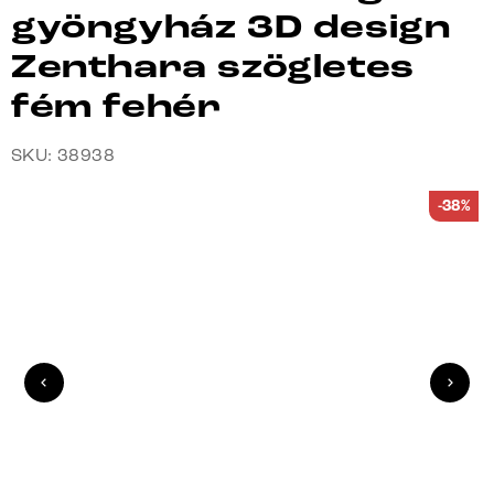
gyöngyház 3D design
Zenthara szögletes
fém fehér
SKU: 38938
-38%