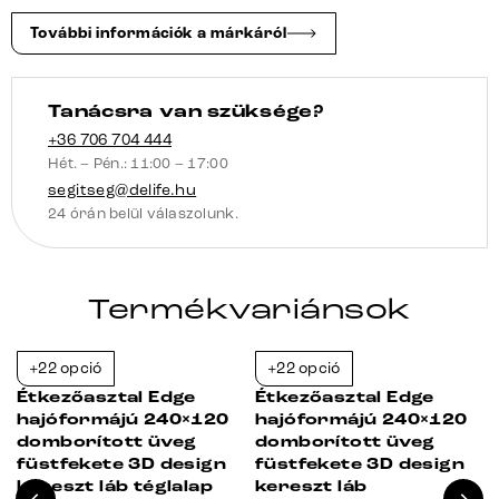
fehér
További információk a márkáról
mennyiség
Tanácsra van szüksége?
+36 706 704 444
Hét. – Pén.: 11:00 – 17:00
segitseg@delife.hu
24 órán belül válaszolunk.
Termékvariánsok
+22 opció
+22 opció
-23%
-38%
Étkezőasztal Edge
Étkezőasztal Edge
hajóformájú 240×120
hajóformájú 240×120
domborított üveg
domborított üveg
füstfekete 3D design
füstfekete 3D design
kereszt láb téglalap
kereszt láb