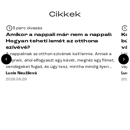
Cikkek
5 perc olvasás
Amikor a nappali már nem a nappali:
Ko
Hogyan teheti ismét az otthona
bú
szívévé?
vá
A nappalinak az otthon szívének kell lennie. Annak a
Léte
helynek, ahol elfogyaszt egy kávét, megnéz egy filmet,
terv
vendégeket fogad, és úgy tesz, mintha mindig ilyen
vagy
rend lenne. A valóság? A takaró félig a kanapén hever,
Lucie Neužilová
mére
Luci
a távirányító rejtélyes módon eltűnt, a dohányzóasztal
2026.06.29
megf
2026
mindennek a gyűjtőhelyévé vált – a blokkoktól kezdve
búto
az ajakbalzsamig –, és valahol [&hellip;]
való
rá n