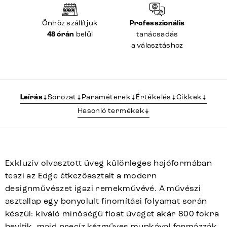
Önhöz szállítjuk
Professzionális
48 órán
belül
tanácsadás
a választáshoz
Leírás
Sorozat
Paraméterek
Értékelés
Cikkek
Hasonló termékek
Exkluzív olvasztott üveg különleges hajóformában
teszi az Edge étkezőasztalt a modern
designművészet igazi remekművévé. A művészi
asztallap egy bonyolult finomítási folyamat során
készül: kiváló minőségű float üveget akár 800 fokra
hevítik, majd precíz kézműves munkával formázzák.