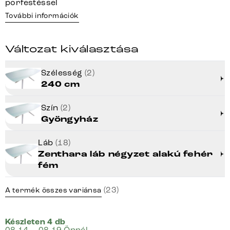
porfestéssel
További információk
Változat kiválasztása
Szélesség
(2)
240 cm
Szín
(2)
Gyöngyház
Láb
(18)
Zenthara láb négyzet alakú fehér
fém
(23)
A termék összes variánsa
Készleten 4 db
08.14 – 08.19 Önnél