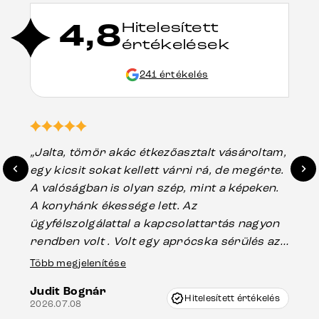
4,8
Hitelesített
értékelések
241 értékelés
„Jalta, tömör akác étkezőasztalt vásároltam,
„A
egy kicsit sokat kellett várni rá, de megérte.
ho
A valóságban is olyan szép, mint a képeken.
üg
A konyhánk ékessége lett. Az
ha
ügyfélszolgálattal a kapcsolattartás nagyon
vá
rendben volt . Volt egy aprócska sérülés az
Es
asztal talpánál, ami szállításkor
Több megjelenítése
202
keletkezhetett, de Vincze Úr segítségével
Judit Bognár
nagyon korrekten jártak el az ügyemben.
Hitelesített értékelés
2026.07.08
Mindenkinek ajánlani tudom a Delife