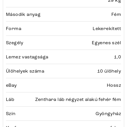
29 kg
Második anyag
Fém
Forma
Lekerekített
Szegély
Egyenes szél
Lemez vastagsága
1,0
Ülőhelyek száma
10 ülőhely
eBay
Hossz
Láb
Zenthara láb négyzet alakú fehér fém
Szín
Gyöngyház