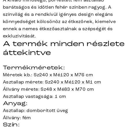
barátságos és időtlen fehér színben ragyog. A
színvilág és a rendkívül igényes design elegáns
könnyedséget kölcsönöz az étkezőnek, kiemelve
ennek a nemes étkezőasztalnak a szépségét és
exkluzivitását.
A termék minden részlete
áttekintve
Termékméretek:
Méretek kb.: Sz240 x Mé120 x M76 cm
Asztallap mérete: Sz240 x Mé120 x M1 cm
Állvány mérete: Sz48 x Mé83 x M70 cm
Asztallap vastagsága: 1 cm
Anyag:
Asztallap: domborított üveg
Állvány: fém
Szín: