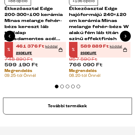
+88 opció
+156 opció
-38%
-38%
Étkezőasztal Edge
Étkezőasztal Edge
200-300×100 kerámia
hajóformájú 240×120
Minas melange fehér-
cm kerámia Minas
bézs kereszt láb
melange fehér-bézs W
téglalap
alakú fém láb titán
rozsdamentes acél
színű effektfinish
kihúzható
461 376
Ft
589 889
Ft
kóddal
kóddal
%
%
23DELIFE
23DELIFE
748 890
Ft
957 590
Ft
599 190
Ft
766 090
Ft
Megrendelés
Megrendelés
09.25-tól Önnél
08.20-tól Önnél
További termékek