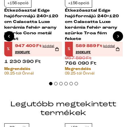
+156 opció
+156 opció
-23%
-38%
Étkezőasztal Edge
Étkezőasztal Edge
hajóformájú 240×120
hajóformájú 240×120
cm Calacatta Luxe
cm Calacatta Luxe
kerámia fehér arany
kerámia fehér arany
szürke Cono metál
szürke Troa fém
ezüst
fekete
947 400
Ft
589 889
Ft
kóddal
kóddal
%
%
23DELIFE
23DELIFE
957 590
Ft
1 230 390
Ft
766 090
Ft
Megrendelés
Megrendelés
09.25-tól Önnél
09.25-tól Önnél
Legutóbb megtekintett
termékek