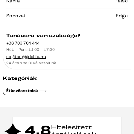
Karfa
false
Sorozat
Edge
Tanácsra van szüksége?
+36 706 704 444
Hét. – Pén.: 11:00 – 17:00
segitseg@delife.hu
24 órán belül válaszolunk.
Kategóriák
Étkezőasztalok
4,8
Hitelesített