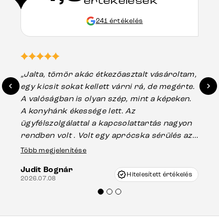
értékelések
241 értékelés
„Jalta, tömör akác étkezőasztalt vásároltam,
„A
egy kicsit sokat kellett várni rá, de megérte.
ho
A valóságban is olyan szép, mint a képeken.
üg
A konyhánk ékessége lett. Az
ha
ügyfélszolgálattal a kapcsolattartás nagyon
vá
rendben volt . Volt egy aprócska sérülés az
Es
asztal talpánál, ami szállításkor
Több megjelenítése
202
keletkezhetett, de Vincze Úr segítségével
Judit Bognár
nagyon korrekten jártak el az ügyemben.
Hitelesített értékelés
2026.07.08
Mindenkinek ajánlani tudom a Delife
termékeket.“