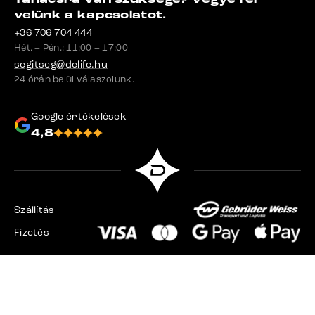
velünk a kapcsolatot.
+36 706 704 444
Hét. – Pén.: 11:00 – 17:00
segitseg@delife.hu
24 órán belül válaszolunk.
Google értékelések
4,8
Szállítás
Fizetés
Csehország
Szlovákia
Németország