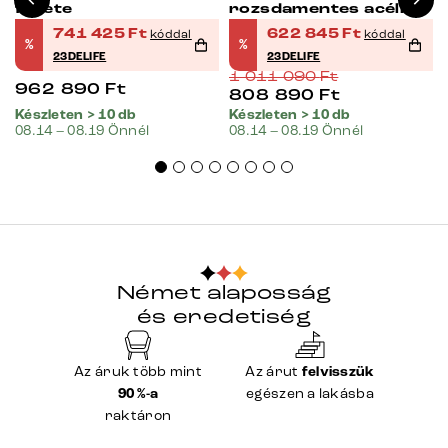
fekete
rozsdamentes acélból
741 425
Ft
622 845
Ft
kóddal
kóddal
%
%
23DELIFE
23DELIFE
1 011 090
Ft
962 890
Ft
808 890
Ft
Készleten > 10 db
Készleten > 10 db
08.14 – 08.19 Önnél
08.14 – 08.19 Önnél
Német alaposság
és eredetiség
Az áruk több mint
Az árut
felvisszük
90 %-a
egészen a lakásba
raktáron