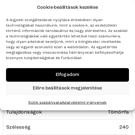
HRANA
Sorozat
Teljes sorozat részletei
Cookie-beállítások kezelése
A legjobb szolgáltatások nyújtása érdekében olyan
technológiákat használunk, mint a cookie-k, az eszközökön
történő információk tárolásához és/vagy eléréséhez. Az ezekkel
a technológiákkal való egyetértés lehetővé teszi számunkra,
hogy olyan adatokat kezeljünk, mint a böngészési viselkedés
Termék paraméterei
vagy az egyedi azonosító ezen a weboldalon. Az egyetértés
megtagadása vagy visszavonása hátrányosan befolyásolhatja
bizonyos tulajdonságokat és funkciókat.
Színek
Gyöngyház
Elfogadom
Termék súlya kg-ban
103
Előre beállítások megjelenítése
Bútortípus
Étkezőasztalok
Sütik szabályzata
Adatvédelmi irányelvek
Tulajdonságok
Tömörfa
Szélesség
240