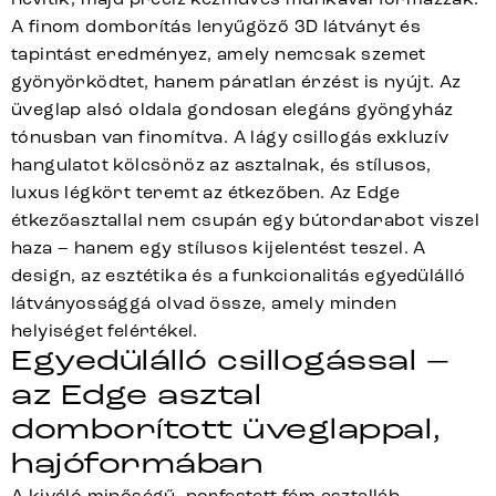
A finom domborítás lenyűgöző 3D látványt és
tapintást eredményez, amely nemcsak szemet
gyönyörködtet, hanem páratlan érzést is nyújt. Az
üveglap alsó oldala gondosan elegáns gyöngyház
tónusban van finomítva. A lágy csillogás exkluzív
hangulatot kölcsönöz az asztalnak, és stílusos,
luxus légkört teremt az étkezőben. Az Edge
étkezőasztallal nem csupán egy bútordarabot viszel
haza – hanem egy stílusos kijelentést teszel. A
design, az esztétika és a funkcionalitás egyedülálló
látványossággá olvad össze, amely minden
helyiséget felértékel.
Egyedülálló csillogással –
az Edge asztal
domborított üveglappal,
hajóformában
A kiváló minőségű, porfestett fém asztalláb