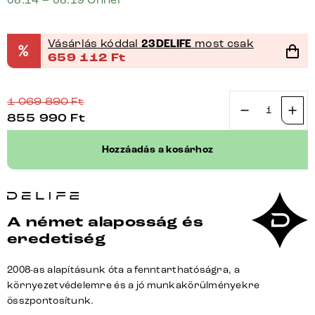
Vásárlás kóddal
23DELIFE
most csak
%
659 112
Ft
1 069 890
Ft
855 990
Ft
Étkezőasztal
Edge
Hozzáadás a kosárhoz
hajóformájú
240x120
domborított
üveg
A német alaposság és
gyöngyház
eredetiség
3D
design
2008-as alapításunk óta a fenntarthatóságra, a
Zenthara
környezetvédelemre és a jó munkakörülményekre
szögletes
összpontosítunk.
fém