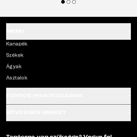
termékeket.“
MENU
Kanapék
Székek
Ágyak
Asztalok
FONTOS HIVATKOZÁSOK
KÖVESSEN MINKET
Tanácsra van szüksége? Vegye fel