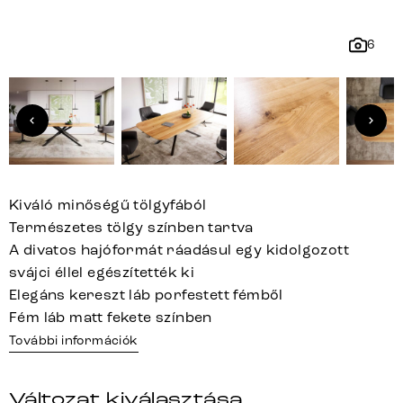
6
Kiváló minőségű tölgyfából
Természetes tölgy színben tartva
A divatos hajóformát ráadásul egy kidolgozott
svájci éllel egészítették ki
Elegáns kereszt láb porfestett fémből
Fém láb matt fekete színben
További információk
Változat kiválasztása