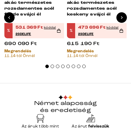
akác természetes
akác természetes
rozsdamentes acél
rozsdamentes acél
ferde svájci él
keskeny svájci él
531 369
Ft
473 696
Ft
kóddal
kóddal
%
%
23DELIFE
23DELIFE
690 090
Ft
615 190
Ft
Megrendelés
Megrendelés
11.14-tól Önnél
11.14-tól Önnél
Német alaposság
és eredetiség
Az áruk több mint
Az árut
felvisszük