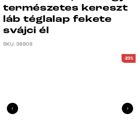
természetes kereszt
láb téglalap fekete
svájci él
SKU: 38908
-23%