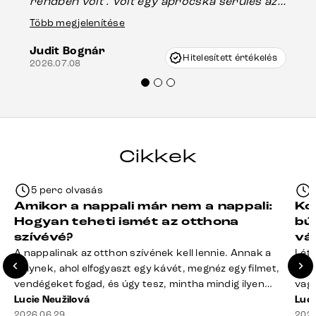
rendben volt . Volt egy aprócska sérülés az
Es
asztal talpánál, ami szállításkor
Több megjelenítése
202
keletkezhetett, de Vincze Úr segítségével
Judit Bognár
nagyon korrekten jártak el az ügyemben.
Hitelesített értékelés
2026.07.08
Mindenkinek ajánlani tudom a Delife
termékeket.“
Cikkek
5 perc olvasás
Amikor a nappali már nem a nappali:
Ko
Hogyan teheti ismét az otthona
bú
szívévé?
vá
A nappalinak az otthon szívének kell lennie. Annak a
Léte
helynek, ahol elfogyaszt egy kávét, megnéz egy filmet,
terv
vendégeket fogad, és úgy tesz, mintha mindig ilyen
vagy
rend lenne. A valóság? A takaró félig a kanapén hever,
Lucie Neužilová
mére
Luci
a távirányító rejtélyes módon eltűnt, a dohányzóasztal
2026.06.29
megf
2026