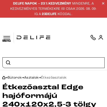
DELIFE NAPOK – 23 % KEDVEZMÉNY
MINDENRE, A
KEDVEZMÉNYES TERMÉKEKRE IS! CSAK 2026. 08. 09-
IG A
23DELIFE
KÓDDAL.
Menü
Bútorok
Asztalok
Étkezőasztalok
Étkezőasztal Edge
hajóformájú
240x120x2,5-3 tölgy