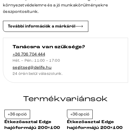
téglalap
környezetvédelemre és a jó munkakörülményekre
fekete
összpontosítunk.
svájci
él
További információk a márkáról
mennyiség
Tanácsra van szüksége?
+36 706 704 444
Hét. – Pén.: 11:00 – 17:00
segitseg@delife.hu
24 órán belül válaszolunk.
Termékvariánsok
+36 opció
+36 opció
-23%
-23%
Étkezőasztal Edge
Étkezőasztal Edge
hajóformájú 200×100
hajóformájú 200×100