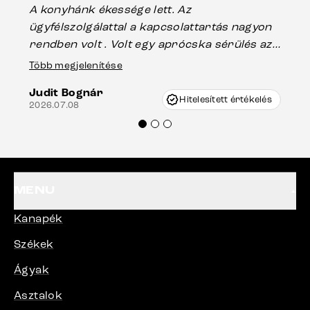
A konyhánk ékessége lett. Az
ha
ügyfélszolgálattal a kapcsolattartás nagyon
vá
rendben volt . Volt egy aprócska sérülés az
Es
asztal talpánál, ami szállításkor
Több megjelenítése
202
keletkezhetett, de Vincze Úr segítségével
Judit Bognár
nagyon korrekten jártak el az ügyemben.
Hitelesített értékelés
2026.07.08
Mindenkinek ajánlani tudom a Delife
termékeket.“
MENU
Kanapék
Székek
Ágyak
Asztalok