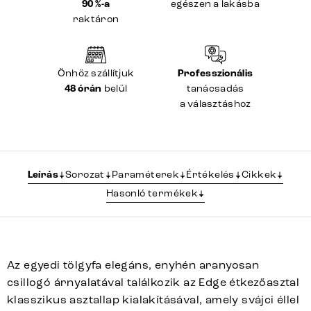
90 %-a
egészen a lakásba
raktáron
Önhöz szállítjuk
Professzionális
48 órán
belül
tanácsadás
a választáshoz
Leírás
Sorozat
Paraméterek
Értékelés
Cikkek
Hasonló termékek
Az egyedi tölgyfa elegáns, enyhén aranyosan
csillogó árnyalatával találkozik az Edge étkezőasztal
klasszikus asztallap kialakításával, amely svájci éllel