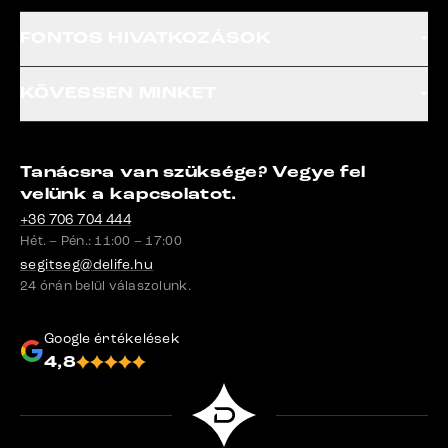
FONTOS HIVATKOZÁSOK
KÖVESSEN MINKET
Tanácsra van szüksége? Vegye fel
velünk a kapcsolatot.
+36 706 704 444
Hét. – Pén.: 11:00 – 17:00
segitseg@delife.hu
24 órán belül válaszolunk.
Google értékelések
4,8