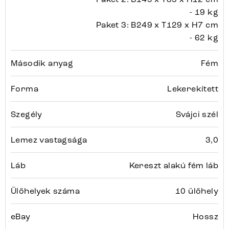
- 19 kg
Paket 3: B249 x T129 x H7 cm
- 62 kg
Második anyag
Fém
Forma
Lekerekített
Szegély
Svájci szél
Lemez vastagsága
3,0
Láb
Kereszt alakú fém láb
Ülőhelyek száma
10 ülőhely
eBay
Hossz