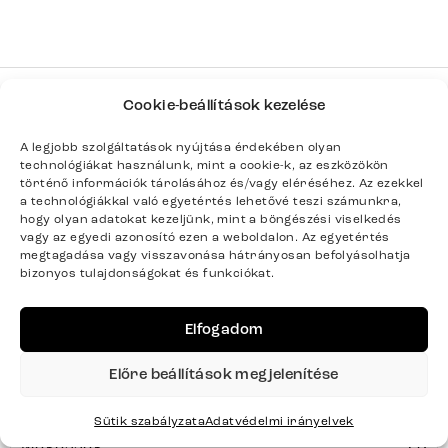
Cookie-beállítások kezelése
Termék paraméterei
A legjobb szolgáltatások nyújtása érdekében olyan
technológiákat használunk, mint a cookie-k, az eszközökön
történő információk tárolásához és/vagy eléréséhez. Az ezekkel
Színek
Természetes
a technológiákkal való egyetértés lehetővé teszi számunkra,
hogy olyan adatokat kezeljünk, mint a böngészési viselkedés
vagy az egyedi azonosító ezen a weboldalon. Az egyetértés
Termék súlya kg-ban
94
megtagadása vagy visszavonása hátrányosan befolyásolhatja
bizonyos tulajdonságokat és funkciókat.
Bútortípus
Étkezőasztalok
Elfogadom
Tulajdonságok
Tömörfa
Előre beállítások megjelenítése
Szélesség
240
Sütik szabályzata
Adatvédelmi irányelvek
Magasság
73