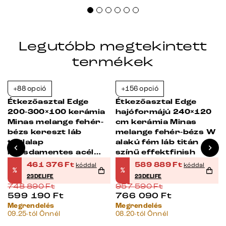
Legutóbb megtekintett
termékek
+88 opció
+156 opció
-38%
-38%
Étkezőasztal Edge
Étkezőasztal Edge
200-300×100 kerámia
hajóformájú 240×120
Minas melange fehér-
cm kerámia Minas
bézs kereszt láb
melange fehér-bézs W
téglalap
alakú fém láb titán
rozsdamentes acél
színű effektfinish
kihúzható
461 376
Ft
589 889
Ft
kóddal
kóddal
%
%
23DELIFE
23DELIFE
748 890
Ft
957 590
Ft
599 190
Ft
766 090
Ft
Megrendelés
Megrendelés
09.25-tól Önnél
08.20-tól Önnél