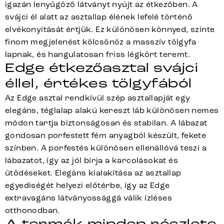
igazán lenyűgöző látványt nyújt az étkezőben. A
svájci él alatt az asztallap élének lefelé történő
elvékonyítását értjük. Ez különösen könnyed, szinte
finom megjelenést kölcsönöz a masszív tölgyfa
lapnak, és hangulatosan friss légkört teremt.
Edge étkezőasztal svájci
éllel, értékes tölgyfából
Az Edge asztal rendkívül szép asztallapját egy
elegáns, téglalap alakú kereszt láb különösen nemes
módon tartja biztonságosan és stabilan. A lábazat
gondosan porfestett fém anyagból készült, fekete
színben. A porfestés különösen ellenállóvá teszi a
lábazatot, így az jól bírja a karcolásokat és
ütődéseket. Elegáns kialakítása az asztallap
egyediségét helyezi előtérbe, így az Edge
extravagáns látványossággá válik ízléses
otthonodban.