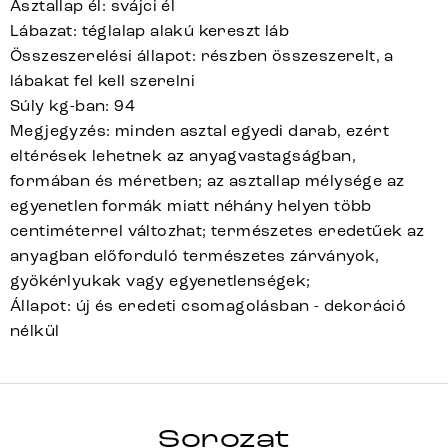
Asztallap él: svájci él
Lábazat: téglalap alakú kereszt láb
Összeszerelési állapot: részben összeszerelt, a
lábakat fel kell szerelni
Súly kg-ban: 94
Megjegyzés: minden asztal egyedi darab, ezért
eltérések lehetnek az anyagvastagságban,
formában és méretben; az asztallap mélysége az
egyenetlen formák miatt néhány helyen több
centiméterrel változhat; természetes eredetűek az
anyagban előforduló természetes zárványok,
gyökérlyukak vagy egyenetlenségek;
Állapot: új és eredeti csomagolásban - dekoráció
nélkül
HRANA
Sorozat
Teljes sorozat részletei