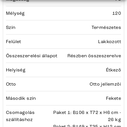
Mélység
120
Szín
Természetes
Felület
Lakkozott
Összeszerelési állapot
Részben összeszerelve
Helyiség
Étkező
Otto
Otto jellemzői
Második szín
Fekete
Csomagolás
Paket 1: B106 x T72 x H6 cm -
szállításhoz
26 kg
Paket 2: B149 x T35 x H12 cm