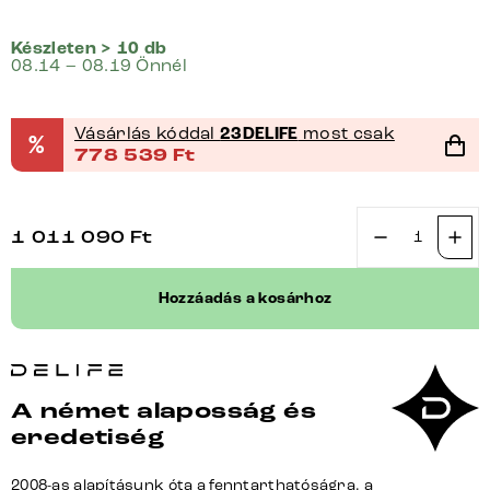
Készleten > 10 db
08.14 – 08.19 Önnél
Vásárlás kóddal
23DELIFE
most csak
%
778 539
Ft
1 011 090
Ft
Étkezőasztal
Edge
Hozzáadás a kosárhoz
hajóformájú
240x120x2,5-
3
tölgy
A német alaposság és
természetes
eredetiség
kereszt
láb
2008-as alapításunk óta a fenntarthatóságra, a