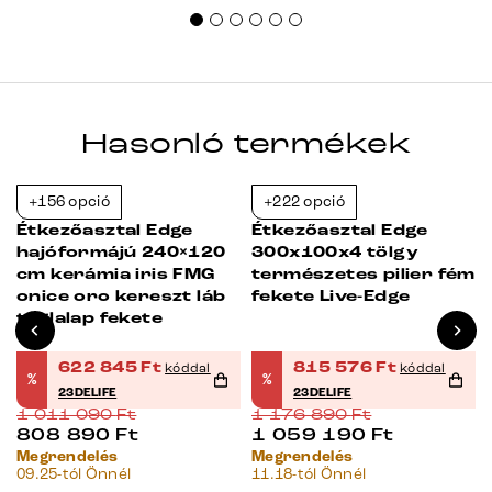
Hasonló termékek
+156 opció
+222 opció
-38%
-31%
Étkezőasztal Edge
Étkezőasztal Edge
hajóformájú 240×120
300x100x4 tölgy
cm kerámia iris FMG
természetes pilier fém
onice oro kereszt láb
fekete Live-Edge
téglalap fekete
622 845
Ft
815 576
Ft
kóddal
kóddal
%
%
23DELIFE
23DELIFE
1 011 090
Ft
1 176 890
Ft
808 890
Ft
1 059 190
Ft
Megrendelés
Megrendelés
09.25-tól Önnél
11.18-tól Önnél