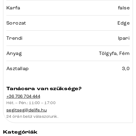
Karfa
false
Sorozat
Edge
Trendi
Ipari
Anyag
Tölgyfa, Fém
Asztallap
3,0
Tanácsra van szüksége?
+36 706 704 444
Hét. – Pén.: 11:00 – 17:00
segitseg@delife.hu
24 órán belül válaszolunk.
Kategóriák