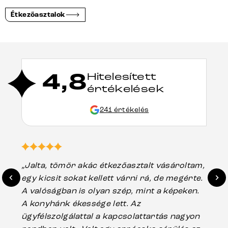
Étkezőasztalok
4,8
Hitelesített
értékelések
241 értékelés
„Jalta, tömör akác étkezőasztalt vásároltam,
„A
egy kicsit sokat kellett várni rá, de megérte.
ho
A valóságban is olyan szép, mint a képeken.
üg
A konyhánk ékessége lett. Az
ha
ügyfélszolgálattal a kapcsolattartás nagyon
vá