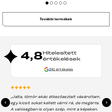
További termékek
4,8
Hitelesített
értékelések
241 értékelés
„Jalta, tömör akác étkezőasztalt vásároltam,
„A
egy kicsit sokat kellett várni rá, de megérte.
ho
A valóságban is olyan szép, mint a képeken.
üg