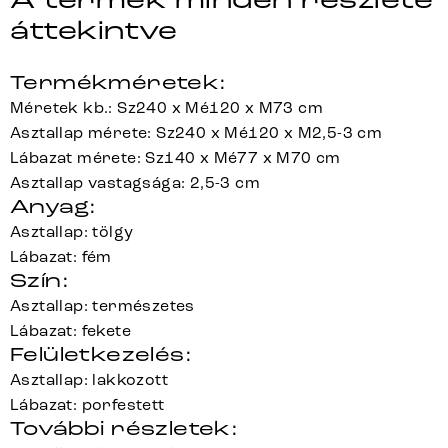
A termék minden részlete
áttekintve
Termékméretek:
Méretek kb.: Sz240 x Mé120 x M73 cm
Asztallap mérete: Sz240 x Mé120 x M2,5-3 cm
Lábazat mérete: Sz140 x Mé77 x M70 cm
Asztallap vastagsága: 2,5-3 cm
Anyag:
Asztallap: tölgy
Lábazat: fém
Szín:
Asztallap: természetes
Lábazat: fekete
Felületkezelés:
Asztallap: lakkozott
Lábazat: porfestett
További részletek: