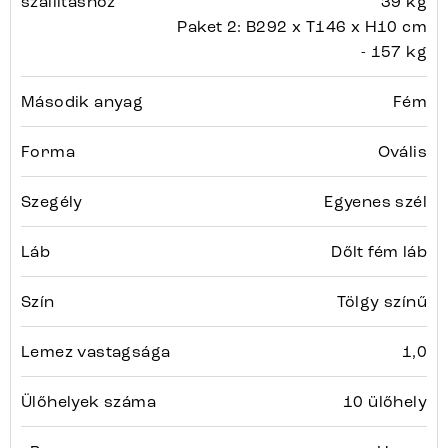
szállításhoz
39 kg
Paket 2: B292 x T146 x H10 cm
- 157 kg
Második anyag
Fém
Forma
Ovális
Szegély
Egyenes szél
Láb
Dőlt fém láb
Szín
Tölgy színű
Lemez vastagsága
1,0
Ülőhelyek száma
10 ülőhely