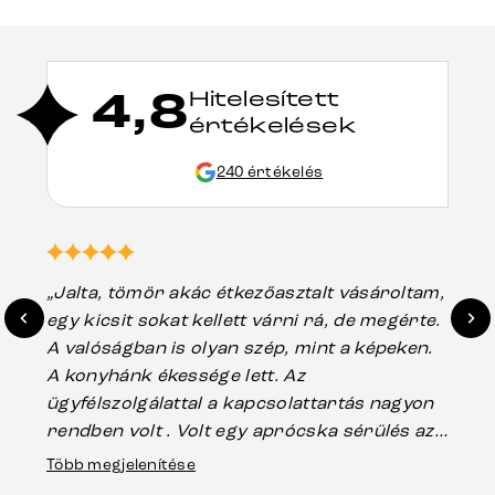
4,8
Hitelesített
értékelések
240 értékelés
„Jalta, tömör akác étkezőasztalt vásároltam,
„A
egy kicsit sokat kellett várni rá, de megérte.
ho
A valóságban is olyan szép, mint a képeken.
üg
A konyhánk ékessége lett. Az
ha
ügyfélszolgálattal a kapcsolattartás nagyon
vá
rendben volt . Volt egy aprócska sérülés az
Es
asztal talpánál, ami szállításkor
Több megjelenítése
202
keletkezhetett, de Vincze Úr segítségével