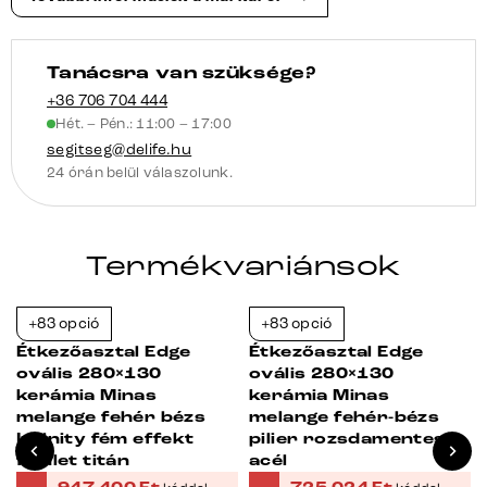
Tanácsra van szüksége?
+36 706 704 444
Hét. – Pén.: 11:00 – 17:00
segitseg@delife.hu
24 órán belül válaszolunk.
Termékvariánsok
+83 opció
+83 opció
-23%
-38%
Étkezőasztal Edge
Étkezőasztal Edge
ovális 280×130
ovális 280×130
kerámia Minas
kerámia Minas
melange fehér bézs
melange fehér-bézs
Infinity fém effekt
pilier rozsdamentes
felület titán
acél