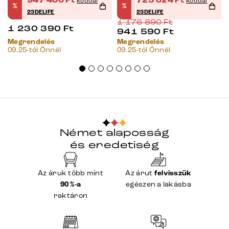
947 400
Ft
725 024
Ft
kóddal
kóddal
%
%
23DELIFE
23DELIFE
1 176 890
Ft
1 230 390
Ft
941 590
Ft
Megrendelés
Megrendelés
09.25-tól Önnél
09.25-tól Önnél
Német alaposság
és eredetiség
Az áruk több mint
Az árut
felvisszük
90 %-a
egészen a lakásba
raktáron