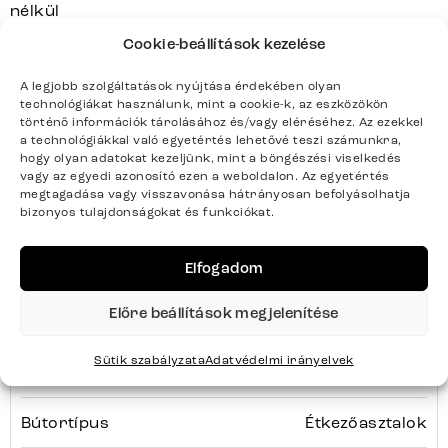
nélkül
Cookie-beállítások kezelése
A legjobb szolgáltatások nyújtása érdekében olyan
technológiákat használunk, mint a cookie-k, az eszközökön
HRANA
Sorozat
Teljes sorozat részletei
történő információk tárolásához és/vagy eléréséhez. Az ezekkel
a technológiákkal való egyetértés lehetővé teszi számunkra,
hogy olyan adatokat kezeljünk, mint a böngészési viselkedés
vagy az egyedi azonosító ezen a weboldalon. Az egyetértés
megtagadása vagy visszavonása hátrányosan befolyásolhatja
bizonyos tulajdonságokat és funkciókat.
Termék paraméterei
Elfogadom
Előre beállítások megjelenítése
Színek
Sabbia tölgyszínű
Sütik szabályzata
Adatvédelmi irányelvek
Termék súlya kg-ban
176
Bútortípus
Étkezőasztalok