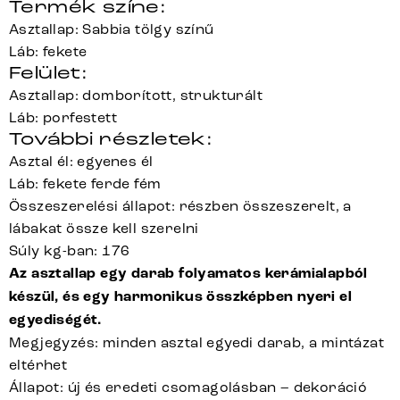
Termék színe:
Asztallap: Sabbia tölgy színű
Láb: fekete
Felület:
Asztallap: domborított, strukturált
Láb: porfestett
További részletek:
Asztal él: egyenes él
Láb: fekete ferde fém
Összeszerelési állapot: részben összeszerelt, a
lábakat össze kell szerelni
Súly kg-ban: 176
Az asztallap egy darab folyamatos kerámialapból
készül, és egy harmonikus összképben nyeri el
egyediségét.
Megjegyzés: minden asztal egyedi darab, a mintázat
eltérhet
Állapot: új és eredeti csomagolásban – dekoráció