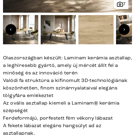
7
Olaszországban készült: Laminam kerámia asztallap,
a leghíresebb gyártó, amely új mércét állít fel a
minőség és az innováció terén
Valódi fa struktúra a kifinomult 3D-technológiának
köszönhetően, finom színárnyalataival elegáns
tölgyfára emlékeztet
Az ovális asztallap kiemeli a Laminam® kerámia
szépségét
Ferdeformájú, porfestett fém vékony lábazat
A fekete lábazat elegáns hangsúlyt ad az
asztallapnak.