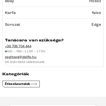
eBay
Hossz
Karfa
false
Sorozat
Edge
Tanácsra van szüksége?
+36 706 704 444
Hét. – Pén.: 11:00 – 17:00
segitseg@delife.hu
24 órán belül válaszolunk.
Kategóriák
Étkezőasztalok