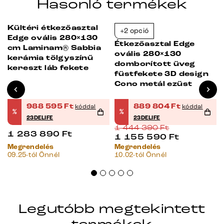
Hasonló termékek
Kültéri étkezőasztal
+2 opció
-23%
-38%
Edge ovális 280×130
Étkezőasztal Edge
cm Laminam® Sabbia
ovális 280×130
kerámia tölgyszínű
domborított üveg
kereszt láb fekete
füstfekete 3D design
Cono metál ezüst
988 595
Ft
889 804
Ft
kóddal
kóddal
%
%
23DELIFE
23DELIFE
1 444 390
Ft
1 283 890
Ft
1 155 590
Ft
Megrendelés
Megrendelés
09.25-tól Önnél
10.02-tól Önnél
Legutóbb megtekintett