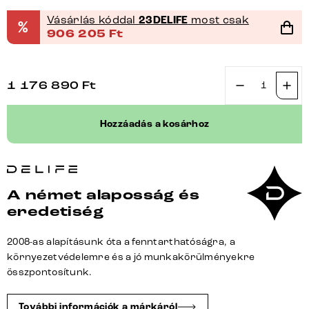
Vásárlás kóddal
23DELIFE
most csak
%
906 205
Ft
1 176 890
Ft
Étkezőasztal
Edge
Hozzáadás a kosárhoz
ovális
280x130
cm
Laminam®
A német alaposság és
Sabbia
eredetiség
kerámia
tölgyszínű
2008-as alapításunk óta a fenntarthatóságra, a
fém
környezetvédelemre és a jó munkakörülményekre
ferde
összpontosítunk.
fekete
mennyiség
További információk a márkáról