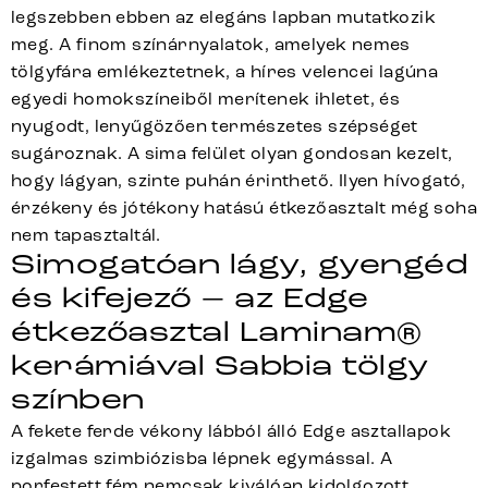
legszebben ebben az elegáns lapban mutatkozik
meg. A finom színárnyalatok, amelyek nemes
tölgyfára emlékeztetnek, a híres velencei lagúna
egyedi homokszíneiből merítenek ihletet, és
nyugodt, lenyűgözően természetes szépséget
sugároznak. A sima felület olyan gondosan kezelt,
hogy lágyan, szinte puhán érinthető. Ilyen hívogató,
érzékeny és jótékony hatású étkezőasztalt még soha
nem tapasztaltál.
Simogatóan lágy, gyengéd
és kifejező – az Edge
étkezőasztal Laminam®
kerámiával Sabbia tölgy
színben
A fekete ferde vékony lábból álló Edge asztallapok
izgalmas szimbiózisba lépnek egymással. A
porfestett fém nemcsak kiválóan kidolgozott,