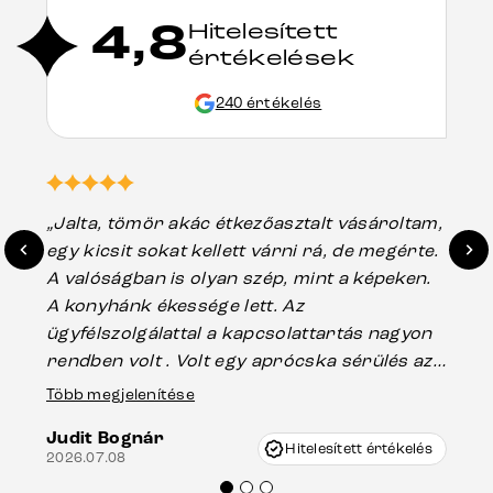
4,8
Hitelesített
értékelések
240 értékelés
„Jalta, tömör akác étkezőasztalt vásároltam,
„A
egy kicsit sokat kellett várni rá, de megérte.
ho
A valóságban is olyan szép, mint a képeken.
üg
A konyhánk ékessége lett. Az
ha
ügyfélszolgálattal a kapcsolattartás nagyon
vá
rendben volt . Volt egy aprócska sérülés az
Es
asztal talpánál, ami szállításkor
Több megjelenítése
202
keletkezhetett, de Vincze Úr segítségével
Judit Bognár
nagyon korrekten jártak el az ügyemben.
Hitelesített értékelés
2026.07.08
Mindenkinek ajánlani tudom a Delife