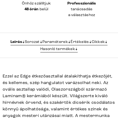
Önhöz szállítjuk
Professzionális
48 órán
belül
tanácsadás
a választáshoz
Leírás
Sorozat
Paraméterek
Értékelés
Cikkek
Hasonló termékek
Ezzel az Edge étkezőasztallal átalakíthatja étkezőjét,
és kellemes, szép hangulatot varázsolhat neki. Az
ovális asztallap valódi, Olaszországból származó
Laminam® kerámiából készült. Világszerte kiváló
hírnévnek örvend, és szakértők dicsérik csodálatos
könnyű ápolhatósága, valamint értékes színek és
anyagok mesteri utánzásai miatt. A mestermunka