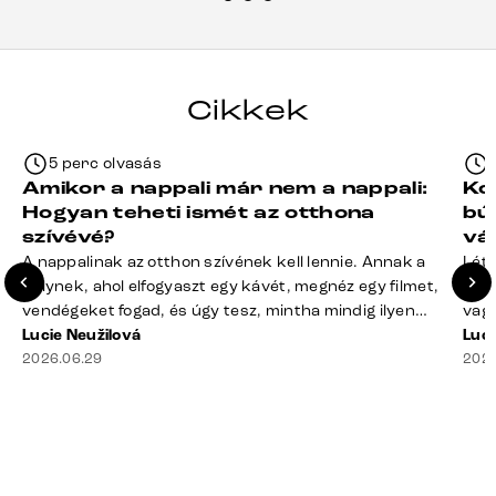
termékeket.“
Cikkek
5 perc olvasás
Amikor a nappali már nem a nappali:
Ko
Hogyan teheti ismét az otthona
bú
szívévé?
vá
A nappalinak az otthon szívének kell lennie. Annak a
Léte
helynek, ahol elfogyaszt egy kávét, megnéz egy filmet,
terv
vendégeket fogad, és úgy tesz, mintha mindig ilyen
vagy
rend lenne. A valóság? A takaró félig a kanapén hever,
Lucie Neužilová
mére
Luci
a távirányító rejtélyes módon eltűnt, a dohányzóasztal
2026.06.29
megf
2026
mindennek a gyűjtőhelyévé vált – a blokkoktól kezdve
búto
az ajakbalzsamig –, és valahol [&hellip;]
való
rá n