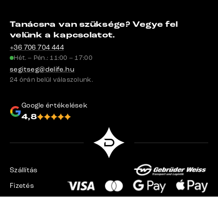
Tanácsra van szüksége? Vegye fel
velünk a kapcsolatot.
+36 706 704 444
Hét. – Pén.: 11:00 – 17:00
segitseg@delife.hu
24 órán belül válaszolunk.
Google értékelések
4,8
Szállítás
Fizetés