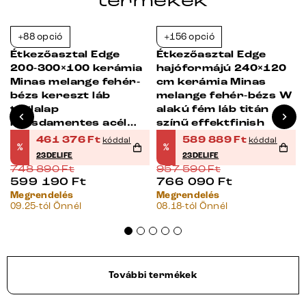
termékek
+88 opció
+156 opció
-38%
-38%
Étkezőasztal Edge
Étkezőasztal Edge
200-300×100 kerámia
hajóformájú 240×120
Minas melange fehér-
cm kerámia Minas
bézs kereszt láb
melange fehér-bézs W
téglalap
alakú fém láb titán
rozsdamentes acél
színű effektfinish
kihúzható
461 376
Ft
589 889
Ft
kóddal
kóddal
%
%
23DELIFE
23DELIFE
748 890
Ft
957 590
Ft
599 190
Ft
766 090
Ft
Megrendelés
Megrendelés
09.25-tól Önnél
08.18-tól Önnél
További termékek