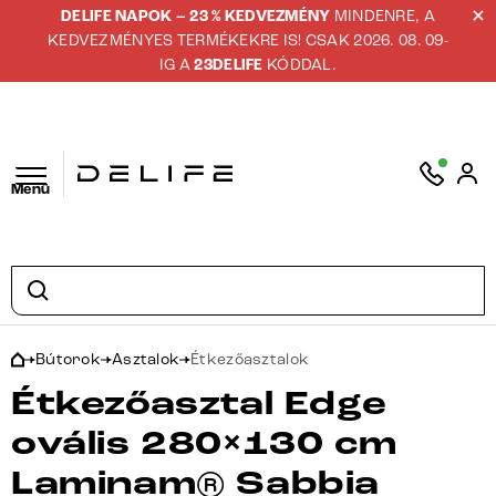
DELIFE NAPOK – 23 % KEDVEZMÉNY
MINDENRE, A
KEDVEZMÉNYES TERMÉKEKRE IS! CSAK 2026. 08. 09-
IG A
23DELIFE
KÓDDAL.
Menü
Bútorok
Asztalok
Étkezőasztalok
Étkezőasztal Edge
ovális 280×130 cm
Laminam® Sabbia