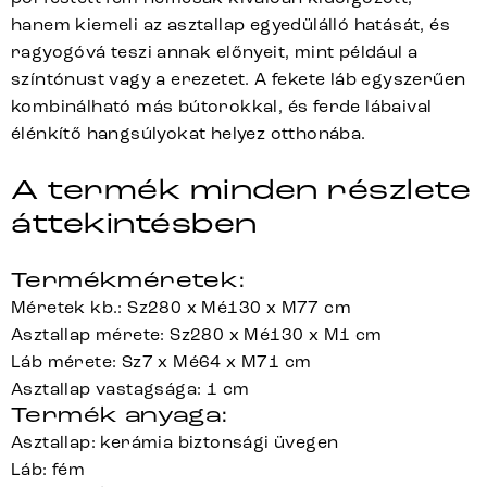
hanem kiemeli az asztallap egyedülálló hatását, és
ragyogóvá teszi annak előnyeit, mint például a
színtónust vagy a erezetet. A fekete láb egyszerűen
kombinálható más bútorokkal, és ferde lábaival
élénkítő hangsúlyokat helyez otthonába.
A termék minden részlete
áttekintésben
Termékméretek:
Méretek kb.: Sz280 x Mé130 x M77 cm
Asztallap mérete: Sz280 x Mé130 x M1 cm
Láb mérete: Sz7 x Mé64 x M71 cm
Asztallap vastagsága: 1 cm
Termék anyaga:
Asztallap: kerámia biztonsági üvegen
Láb: fém