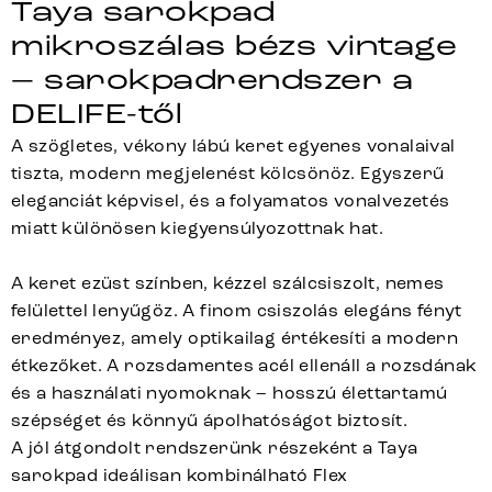
Taya sarokpad
mikroszálas bézs vintage
– sarokpadrendszer a
DELIFE-től
A szögletes, vékony lábú keret egyenes vonalaival
tiszta, modern megjelenést kölcsönöz. Egyszerű
eleganciát képvisel, és a folyamatos vonalvezetés
miatt különösen kiegyensúlyozottnak hat.
A keret ezüst színben, kézzel szálcsiszolt, nemes
felülettel lenyűgöz. A finom csiszolás elegáns fényt
eredményez, amely optikailag értékesíti a modern
étkezőket. A rozsdamentes acél ellenáll a rozsdának
és a használati nyomoknak – hosszú élettartamú
szépséget és könnyű ápolhatóságot biztosít.
A jól átgondolt rendszerünk részeként a Taya
sarokpad ideálisan kombinálható Flex