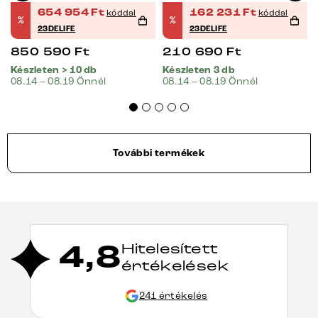
654 954
Ft
162 231
Ft
kóddal
kóddal
%
%
23DELIFE
23DELIFE
850 590
Ft
210 690
Ft
Készleten > 10 db
Készleten 3 db
08.14 – 08.19 Önnél
08.14 – 08.19 Önnél
További termékek
4,8
Hitelesített
értékelések
241 értékelés