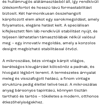
és hullámrugós alátámasztásból áll, így rendkívüli
üléskomfortot és hosszú távú formastabilitást
biztosít. Két harmonikusan összehangolt
kárpitozott elem alkot egy sarokmegoldást, amely
folyamatos, elegáns hatást kelt. A speciálisan
kifejlesztett fém láb rendkívüli stabilitást nyújt, és
teljesen láthatatlan támasztólábak nélkül valósul
meg – egy innovatív megoldás, amely a konzolos
designt megbízható stabilitással ötvözi.
A mikroszálas, bézs vintage kárpit világos,
barátságos kisugárzást kölcsönöz a padnak, és
hívogató légkört teremt. A természetes árnyalat
meleg és visszafogott hatású, a finom vintage
struktúra pedig élettel telivé teszi. A mikroszálas
anyag bársonyos tapintású, könnyen tisztán
tartható és tartós – tökéletes a modern, otthonos
étkezőhelyiségekhez.