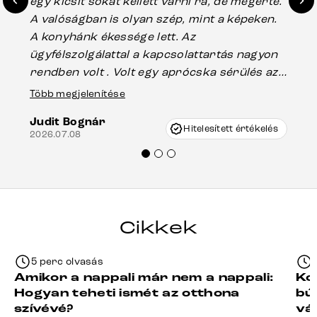
egy kicsit sokat kellett várni rá, de megérte.
ho
A valóságban is olyan szép, mint a képeken.
üg
A konyhánk ékessége lett. Az
ha
ügyfélszolgálattal a kapcsolattartás nagyon
vá
rendben volt . Volt egy aprócska sérülés az
Es
asztal talpánál, ami szállításkor
Több megjelenítése
202
keletkezhetett, de Vincze Úr segítségével
Judit Bognár
nagyon korrekten jártak el az ügyemben.
Hitelesített értékelés
2026.07.08
Mindenkinek ajánlani tudom a Delife
termékeket.“
Cikkek
5 perc olvasás
Amikor a nappali már nem a nappali:
Ko
Hogyan teheti ismét az otthona
bú
szívévé?
vá