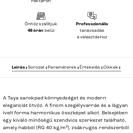
raktáron
Önhöz szállítjuk
Professzionális
48 órán
belül
tanácsadás
a választáshoz
Leírás
Sorozat
Paraméterek
Értékelés
Cikkek
A Taya sarokpad könnyedséget és modern
eleganciát ötvöz. A finom szegélyvarrás és a lágyan
ívelt forma harmonikus összképet alkot. Belsejében
egy kiváló minőségű szendvics szerkezet található,
amely habból (RG 40 kg/m³), zsákrugós rendszerből