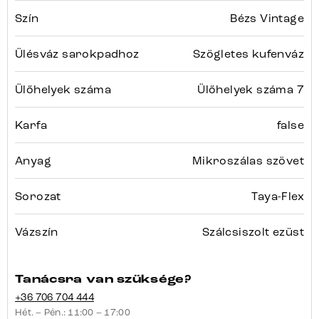
Szín
Bézs Vintage
Ülésváz sarokpadhoz
Szögletes kufenváz
Ülőhelyek száma
Ülőhelyek száma 7
Karfa
false
Anyag
Mikroszálas szövet
Sorozat
Taya-Flex
Vázszín
Szálcsiszolt ezüst
Tanácsra van szüksége?
+36 706 704 444
Hét. – Pén.: 11:00 – 17:00