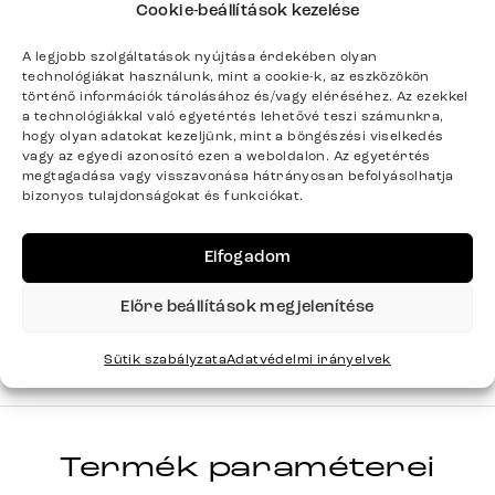
működnek, és csak ott reagálnak, ahol tényleges
Cookie-beállítások kezelése
nyomás keletkezik. Ez kellemes, pontelasztikus
A legjobb szolgáltatások nyújtása érdekében olyan
ülőalátámasztást eredményez, amely kíméli a
technológiákat használunk, mint a cookie-k, az eszközökön
gerincet és érzékelhetően növeli a kényelmet. A
történő információk tárolásához és/vagy eléréséhez. Az ezekkel
a technológiákkal való egyetértés lehetővé teszi számunkra,
kárpitozás formastabil, 40 kg/m³ térfogatsűrűségű
hogy olyan adatokat kezeljünk, mint a böngészési viselkedés
habbal és kiváló nyomásállósággal rendelkezik –
vagy az egyedi azonosító ezen a weboldalon. Az egyetértés
tartós, kiváló minőségű és tökéletes a mindennapi
megtagadása vagy visszavonása hátrányosan befolyásolhatja
bizonyos tulajdonságokat és funkciókat.
használathoz.
Elfogadom
Előre beállítások megjelenítése
TAYA-FLEX
Sorozat
Teljes sorozat részletei
Sütik szabályzata
Adatvédelmi irányelvek
Termék paraméterei