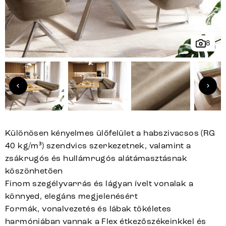
8
Különösen kényelmes ülőfelület a habszivacsos (RG
40 kg/m³) szendvics szerkezetnek, valamint a
zsákrugós és hullámrugós alátámasztásnak
köszönhetően
Finom szegélyvarrás és lágyan ívelt vonalak a
könnyed, elegáns megjelenésért
Formák, vonalvezetés és lábak tökéletes
harmóniában vannak a Flex étkezőszékeinkkel és