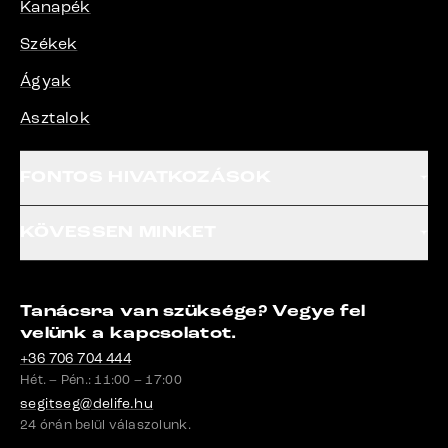
Kanapék
Székek
Ágyak
Asztalok
FONTOS HIVATKOZÁSOK
KÖVESSEN MINKET
Tanácsra van szüksége? Vegye fel
velünk a kapcsolatot.
+36 706 704 444
Hét. – Pén.: 11:00 – 17:00
segitseg@delife.hu
24 órán belül válaszolunk.