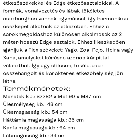
étkezőszékekkel és Edge étkezőasztalokkal. A
formák, vonalvezetés és lábak tökéletes
összhangban vannak egymással, így harmonikus
összképet alkotnak az étkezőben. Ehhez a
sarokmegoldáshoz különösen alkalmasak az 2
méter hosszú Edge asztalok. Ehhez illeszkedően
ajánljuk a Flex székeket: Yago, Zoa, Pejo, Heira vagy
Xana, amelyeket kérésre azonos kárpittal
választhat. Így egy stílusos, tökéletesen
összehangolt és karakteres étkezőhelyiség jön
létre.
Termékméretek:
Méretek kb.: Sz282 x Mé190 x M87 cm
Ülésmélység kb.: 48 cm
Ülésmagasság kb.: 54 cm
Háttámla magassága kb.: 35 cm
Karfa magassága kb.: 64 cm
Lábmagasság kb.: 34 cm