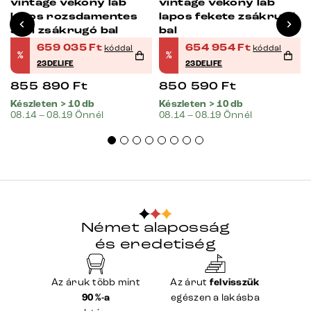
vintage vékony láb
vintage vékony láb
ó
lapos rozsdamentes
lapos fekete zsákrugó
acél zsákrugó bal
bal
659 035
Ft
654 954
Ft
kóddal
kóddal
%
%
23DELIFE
23DELIFE
855 890
Ft
850 590
Ft
Készleten > 10 db
Készleten > 10 db
08.14 – 08.19 Önnél
08.14 – 08.19 Önnél
Német alaposság
és eredetiség
Az áruk több mint
Az árut
felvisszük
90 %-a
egészen a lakásba