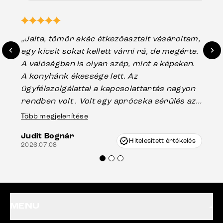
„Jalta, tömör akác étkezőasztalt vásároltam,
„A
egy kicsit sokat kellett várni rá, de megérte.
ho
A valóságban is olyan szép, mint a képeken.
üg
A konyhánk ékessége lett. Az
ha
ügyfélszolgálattal a kapcsolattartás nagyon
vá
rendben volt . Volt egy aprócska sérülés az
Es
asztal talpánál, ami szállításkor
Több megjelenítése
202
keletkezhetett, de Vincze Úr segítségével
Judit Bognár
nagyon korrekten jártak el az ügyemben.
Hitelesített értékelés
2026.07.08
Mindenkinek ajánlani tudom a Delife
termékeket.“
MENU