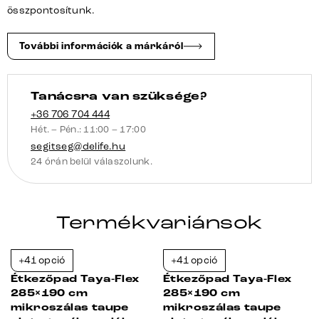
összpontosítunk.
További információk a márkáról
Tanácsra van szüksége?
+36 706 704 444
Hét. – Pén.: 11:00 – 17:00
segitseg@delife.hu
24 órán belül válaszolunk.
Termékvariánsok
+41 opció
+41 opció
-23%
-23%
Étkezőpad Taya-Flex
Étkezőpad Taya-Flex
285×190 cm
285×190 cm
mikroszálas taupe
mikroszálas taupe