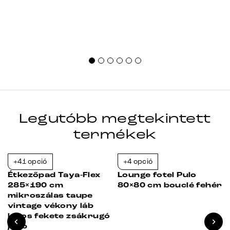
Legutóbb megtekintett
termékek
+41 opció
+4 opció
-23%
-23%
x
Étkezőpad Taya-Flex
Lounge fotel Pulo
285×190 cm
80×80 cm bouclé fehér
mikroszálas taupe
vintage vékony láb
lapos fekete zsákrugó
jobb