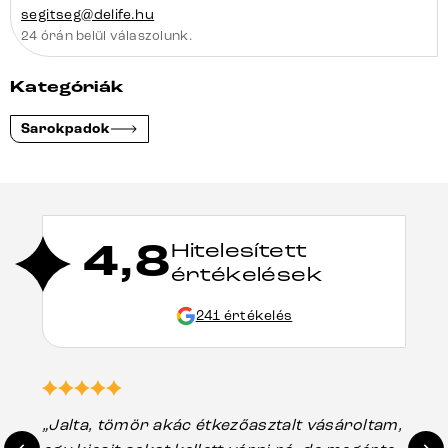
segitseg@delife.hu
24 órán belül válaszolunk.
Kategóriák
Sarokpadok
4,8
Hitelesített
értékelések
241 értékelés
„Jalta, tömör akác étkezőasztalt vásároltam,
„A