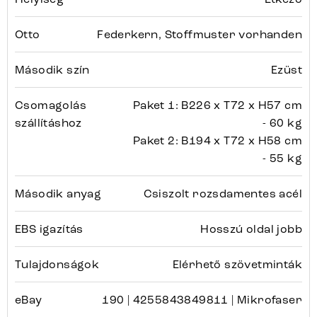
Otto
Federkern, Stoffmuster vorhanden
Második szín
Ezüst
Csomagolás
Paket 1: B226 x T72 x H57 cm
szállításhoz
- 60 kg
Paket 2: B194 x T72 x H58 cm
- 55 kg
Második anyag
Csiszolt rozsdamentes acél
EBS igazítás
Hosszú oldal jobb
Tulajdonságok
Elérhető szövetminták
eBay
190 | 4255843849811 | Mikrofaser