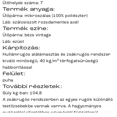
Ülőhelyek száma: 7
Termék anyaga:
Ülőpárna: mikroszálas (100% poliészter)
Láb: szálcsiszolt rozsdamentes acél
Termék színe:
Ülőpárna: bézs vintage
Láb: ezüst
Kárpitozás:
Hullámrugós alátámasztás és zsákrugós rendszer
kiváló minőségű, 40 kg/m³ térfogatsűrűségű
habborítással
Felület:
puha
További részletek:
Súly kg-ban: 104,8
A zsákrugós rendszerben az egyes rugók különálló
textilzsebekbe vannak varrva. A hagyományos
rugózattal ellentétben egymástól függetlenül