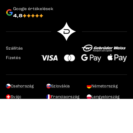
Google értékelések
4,8
Szállítás
Fizetés
Csehország
Szlovákia
Németország
Svájc
Franciaország
Lengyelország
Hollandia
© 2026 DELIFE.hu - stavba&design s.r.o. Minden jog fenntartva.
Cookie-beállítások módosítása