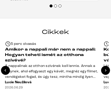
Mindenkinek ajánlani tudom a Delife
termékeket.“
Cikkek
5 perc olvasás
Amikor a nappali már nem a nappali:
Ko
Hogyan teheti ismét az otthona
bú
szívévé?
vá
A nappalinak az otthon szívének kell lennie. Annak a
Léte
helynek, ahol elfogyaszt egy kávét, megnéz egy filmet,
terv
vendégeket fogad, és úgy tesz, mintha mindig ilyen
vagy
rend lenne. A valóság? A takaró félig a kanapén hever,
Lucie Neužilová
mére
Luci
a távirányító rejtélyes módon eltűnt, a dohányzóasztal
2026.06.29
megf
2026
mindennek a gyűjtőhelyévé vált – a blokkoktól kezdve
búto
az ajakbalzsamig –, és valahol [&hellip;]
való
rá n