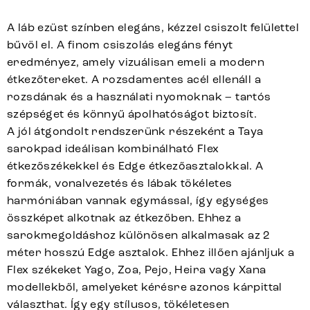
A láb ezüst színben elegáns, kézzel csiszolt felülettel
bűvöl el. A finom csiszolás elegáns fényt
eredményez, amely vizuálisan emeli a modern
étkezőtereket. A rozsdamentes acél ellenáll a
rozsdának és a használati nyomoknak – tartós
szépséget és könnyű ápolhatóságot biztosít.
A jól átgondolt rendszerünk részeként a Taya
sarokpad ideálisan kombinálható Flex
étkezőszékekkel és Edge étkezőasztalokkal. A
formák, vonalvezetés és lábak tökéletes
harmóniában vannak egymással, így egységes
összképet alkotnak az étkezőben. Ehhez a
sarokmegoldáshoz különösen alkalmasak az 2
méter hosszú Edge asztalok. Ehhez illően ajánljuk a
Flex székeket Yago, Zoa, Pejo, Heira vagy Xana
modellekből, amelyeket kérésre azonos kárpittal
választhat. Így egy stílusos, tökéletesen