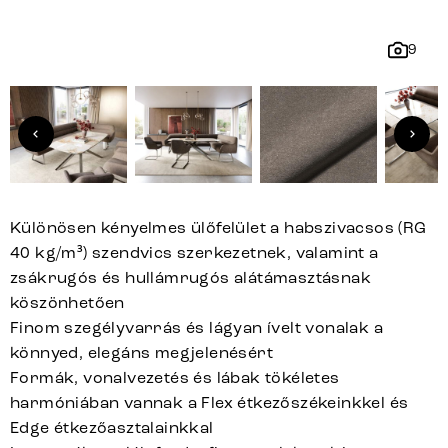
9
Különösen kényelmes ülőfelület a habszivacsos (RG
40 kg/m³) szendvics szerkezetnek, valamint a
zsákrugós és hullámrugós alátámasztásnak
köszönhetően
Finom szegélyvarrás és lágyan ívelt vonalak a
könnyed, elegáns megjelenésért
Formák, vonalvezetés és lábak tökéletes
harmóniában vannak a Flex étkezőszékeinkkel és
Edge étkezőasztalainkkal