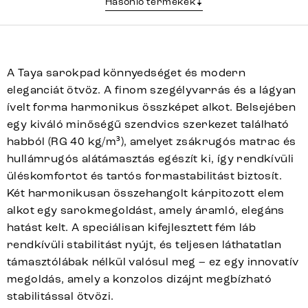
Hasonló termékek
A Taya sarokpad könnyedséget és modern
eleganciát ötvöz. A finom szegélyvarrás és a lágyan
ívelt forma harmonikus összképet alkot. Belsejében
egy kiváló minőségű szendvics szerkezet található
habból (RG 40 kg/m³), amelyet zsákrugós matrac és
hullámrugós alátámasztás egészít ki, így rendkívüli
üléskomfortot és tartós formastabilitást biztosít.
Két harmonikusan összehangolt kárpitozott elem
alkot egy sarokmegoldást, amely áramló, elegáns
hatást kelt. A speciálisan kifejlesztett fém láb
rendkívüli stabilitást nyújt, és teljesen láthatatlan
támasztólábak nélkül valósul meg – ez egy innovatív
megoldás, amely a konzolos dizájnt megbízható
stabilitással ötvözi.