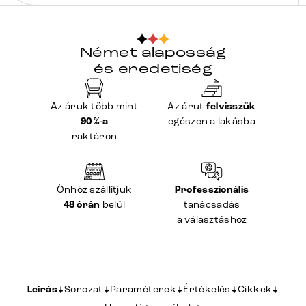
Német alaposság
és eredetiség
Az áruk több mint
Az árut
felvisszük
90 %-a
egészen a lakásba
raktáron
Önhöz szállítjuk
Professzionális
48 órán
belül
tanácsadás
a választáshoz
Leírás
Sorozat
Paraméterek
Értékelés
Cikkek