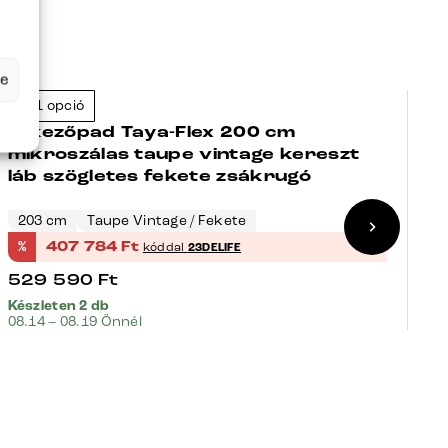
se
+41 opció
+
-23%
Étkezőpad Taya-Flex 200 cm
É
mikroszálas taupe vintage kereszt
m
láb szögletes fekete zsákrugó
l
203 cm
Taupe Vintage / Fekete
3
%
407 784
Ft
%
kóddal
23DELIFE
529 590
Ft
7
Készleten 2 db
Ké
08.14 – 08.19 Önnél
08