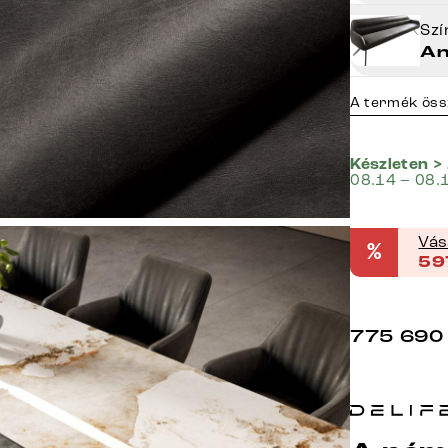
Sz
An
A termék öss
Készleten >
08.14 – 08.
Vás
%
59
775 690