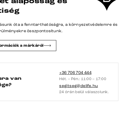
et alaposság és
mikroszálas
tiség
antracit
vintage
tásunk óta a fenntarthatóságra, a környezetvédelemre és
kereszt
rülményekre összpontosítunk.
láb
szögletes
formációk a márkáról
grafit
zsákrugó
mennyiség
+36 706 704 444
sra van
Hét. – Pén.: 11:00 – 17:00
ége?
segitseg@delife.hu
24 órán belül válaszolunk.