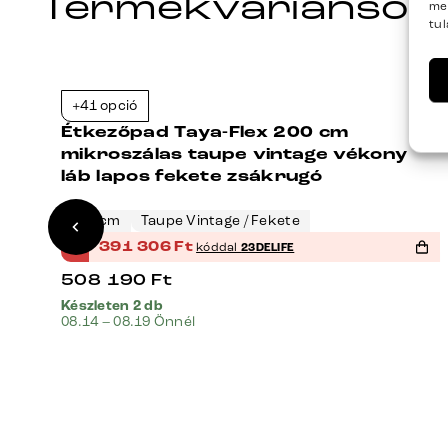
Termékvariánsok
me
tu
+41 opció
3%
-23%
Étkezőpad Taya-Flex 200 cm
y
mikroszálas taupe vintage vékony
ós
láb lapos fekete zsákrugó
203 cm
Taupe Vintage / Fekete
%
391 306
Ft
kóddal
23DELIFE
508 190
Ft
Készleten 2 db
08.14 – 08.19 Önnél