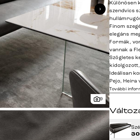
Különösen k
szendvics s
hullámrugó
Finom szegé
elegáns meg
Formák, von
vannak a Fl
Szögletes k
kidolgozott,
Ideálisan k
Pejo, Heira
További info
9
Változ
Sz
30