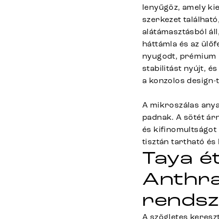
lenyűgöz, amely kie
szerkezet találhat
alátámasztásból áll
háttámla és az ülőf
nyugodt, prémium me
stabilitást nyújt, 
a konzolos design-
A mikroszálas anya
padnak. A sötét árn
és kifinomultságot
tisztán tartható és
Taya é
Anthra
rendsz
A szögletes keresz