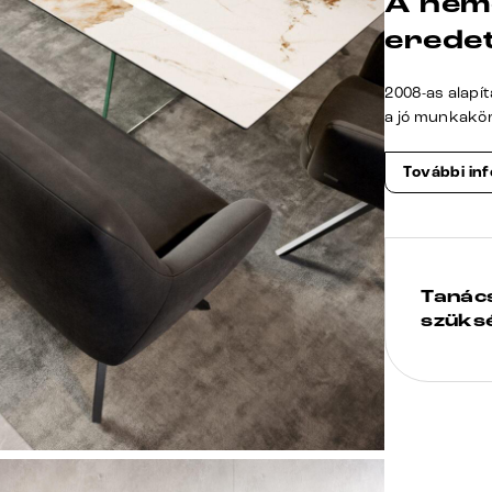
A ném
erede
2008-as alapí
a jó munkakö
További in
Tanác
szüks