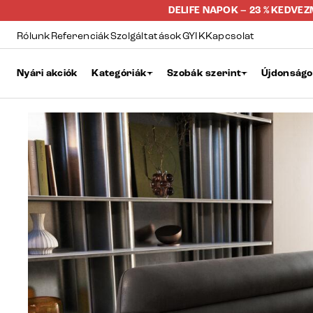
DELIFE NAPOK – 23 % KEDVE
Rólunk
Referenciák
Szolgáltatások
GYIK
Kapcsolat
Nyári akciók
Kategóriák
Szobák szerint
Újdonság