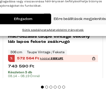
gtagadása vagy visszavonása hátrányosan befolyásolhatja bizonyos
lajdonságokat és funkciókat.
Elfogadom
Előre beállítások megjeleníté
+41 opció
-23%
Sütik szabályzata
Adatvédelmi irányelvek
Étkezőpad Taya-Flex 300 cm
mikroszálas taupe vintage vékony
láb lapos fekete zsákrugó
306 cm
Taupe Vintage / Fekete
%
572 564
Ft
kóddal
23DELIFE
743 590
Ft
Készleten 3 db
08.14 – 08.19 Önnél