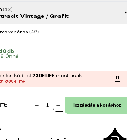
ín
(12)
tracit Vintage / Grafit
(42)
zes variánsa
 10 db
19 Önnél
árlás kóddal
23DELIFE
most csak
7 281
Ft
Ft
Hozzáadás a kosárhoz
Étkezőpad
Taya-
Flex
300
cm