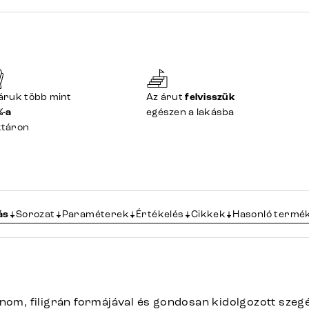
áruk több mint
Az árut
felvisszük
%-a
egészen a lakásba
ktáron
ás
Sorozat
Paraméterek
Értékelés
Cikkek
Hasonló termé
inom, filigrán formájával és gondosan kidolgozott szeg