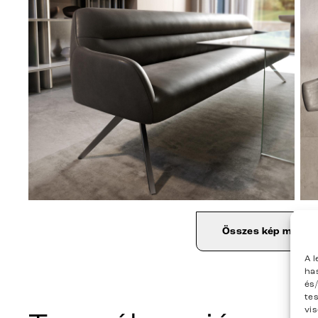
Összes kép megjel
A 
ha
és
te
vi