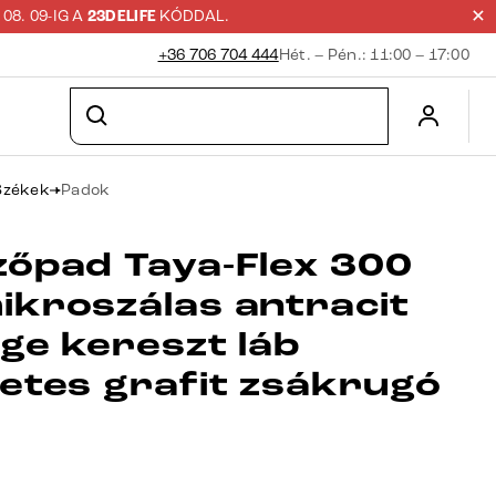
8. 09-IG A
23DELIFE
KÓDDAL.
+36 706 704 444
Hét. – Pén.: 11:00 – 17:00
Székek
Padok
zőpad Taya-Flex 300
ikroszálas antracit
ge kereszt láb
letes grafit zsákrugó