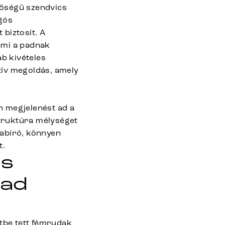
inőségű szendvics
gós
 biztosít. A
 ami a padnak
áb kivételes
atív megoldás, amely
n megjelenést ad a
struktúra mélységet
pabíró, könnyen
t.
as
pad
ztbe tett fémrudak