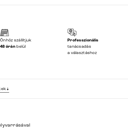
Önhöz szállítjuk
Professzionális
48 órán
belül
tanácsadás
a választáshoz
kek
élyvarrásával