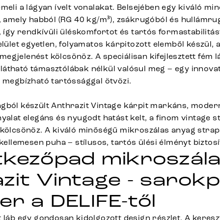
meli a lágyan ívelt vonalakat. Belsejében egy kiváló m
ó, amely habból (RG 40 kg/m³), zsákrugóból és hullámru
, így rendkívüli üléskomfortot és tartós formastabilitást
elület egyetlen, folyamatos kárpitozott elemből készül,
gjelenést kölcsönöz. A speciálisan kifejlesztett fém l
és látható támasztólábak nélkül valósul meg – egy innov
t megbízható tartóssággal ötvözi.
gból készült Anthrazit Vintage kárpit markáns, moder
yalat elegáns és nyugodt hatást kelt, a finom vintage 
 kölcsönöz. A kiváló minőségű mikroszálas anyag stra
 kellemesen puha – stílusos, tartós ülési élményt biztosí
tkezőpad mikroszál
zit Vintage - sarok
er a DELIFE-től
t láb egy gondosan kidolgozott design részlet. A keres