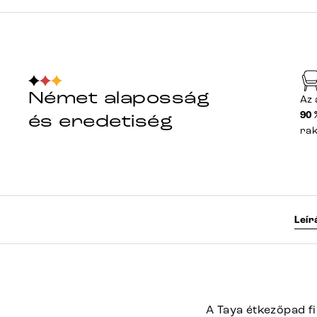
Német alaposság
Az 
90 
és eredetiség
ra
Leír
A Taya étkezőpad f