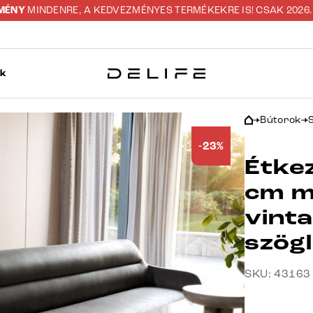
ZMÉNY
MINDENRE, A KEDVEZMÉNYES TERMÉKEKRE IS! CSAK 2026. 0
ok
Bútorok
-23%
Étke
cm m
vinta
szög
SKU: 43163