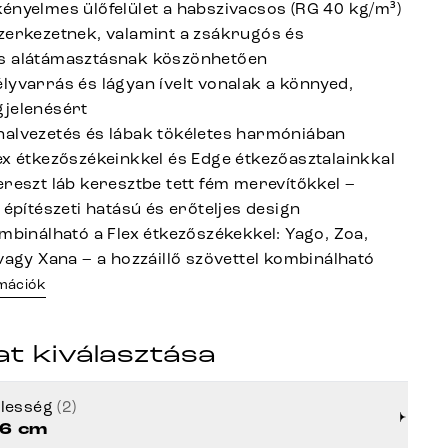
ényelmes ülőfelület a habszivacsos (RG 40 kg/m³)
zerkezetnek, valamint a zsákrugós és
s alátámasztásnak köszönhetően
lyvarrás és lágyan ívelt vonalak a könnyed,
jelenésért
alvezetés és lábak tökéletes harmóniában
ex étkezőszékeinkkel és Edge étkezőasztalainkkal
ereszt láb keresztbe tett fém merevítőkkel –
 építészeti hatású és erőteljes design
ombinálható a Flex étkezőszékekkel: Yago, Zoa,
 vagy Xana – a hozzáillő szövettel kombinálható
rmációk
at kiválasztása
élesség
(2)
6 cm