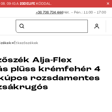
8. 09-IG A
23DELIFE
KÓDDAL.
+36 706 704 444
Hét. – Pén.: 11:00 – 17:00
Székek
Étkezőszékek
őszék Alja-Flex
ás plüss krémfehér 4
 kúpos rozsdamentes
 zsákrugós