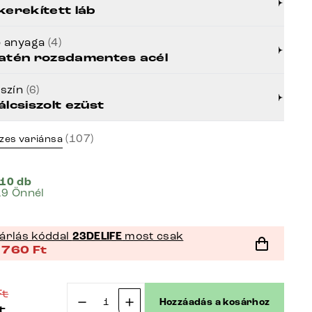
kerekített láb
b anyaga
(4)
atén rozsdamentes acél
zszín
(6)
álcsiszolt ezüst
(107)
zes variánsa
 10 db
19 Önnél
árlás kóddal
23DELIFE
most csak
 760
Ft
Ft
Hozzáadás a kosárhoz
t
Étkezőszék