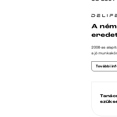
A ném
erede
2008-as alapí
a jó munkakö
További in
Tanác
szüks