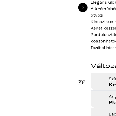
Elegáns ülő
A krémfehér
ötvözi
Klasszikus n
Keret kézze
Pontelaszt
köszönhető
További info
Változ
Sz
7
Kr
An
Pl
Lá