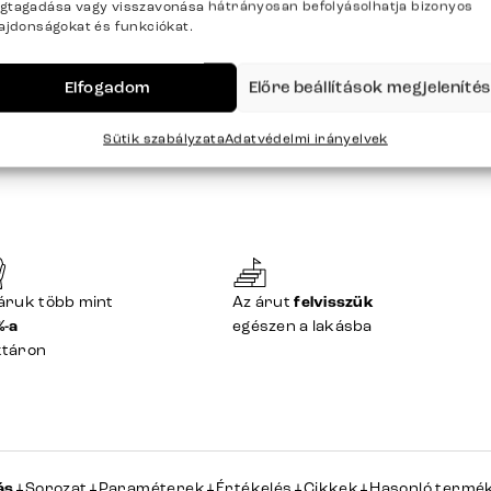
gtagadása vagy visszavonása hátrányosan befolyásolhatja bizonyos
08.14 – 08.19 Önnél
lajdonságokat és funkciókat.
Elfogadom
Előre beállítások megjeleníté
Sütik szabályzata
Adatvédelmi irányelvek
áruk több mint
Az árut
felvisszük
%-a
egészen a lakásba
ktáron
ás
Sorozat
Paraméterek
Értékelés
Cikkek
Hasonló termé