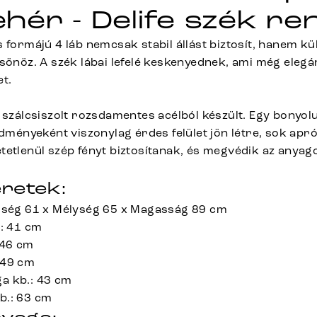
hér - Delife szék re
 formájú 4 láb nemcsak stabil állást biztosít, hanem k
csönöz. A szék lábai lefelé keskenyednek, ami még eleg
t.
 szálcsiszolt rozsdamentes acélból készült. Egy bonyolul
edményeként viszonylag érdes felület jön létre, sok apró
tetlenül szép fényt biztosítanak, és megvédik az anyag
retek:
sség 61 x Mélység 65 x Magasság 89 cm
.: 41 cm
 46 cm
 49 cm
a kb.: 43 cm
b.: 63 cm