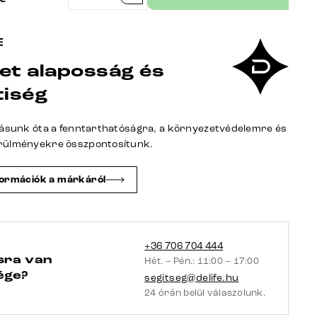
Alja-
Flex
karfás
et alaposság és
plüss
krémfehér
tiség
4
lábú
tásunk óta a fenntarthatóságra, a környezetvédelemre és
kúpos
rülményekre összpontosítunk.
rozsdamentes
acél
formációk a márkáról
zsákrugós
mennyiség
+36 706 704 444
sra van
Hét. – Pén.: 11:00 – 17:00
ége?
segitseg@delife.hu
24 órán belül válaszolunk.