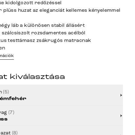
ke kidolgozott redőzéssel
 plüss huzat az eleganciát kellemes kényelemmel
égy láb a különösen stabil állásért
l szálcsiszolt rozsdamentes acélból
ikus testtámasz zsákrugós matracnak
en
rmációk
at kiválasztása
ín
(5)
émfehér
yag
(7)
üss
bazat
(8)