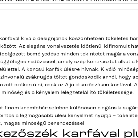
 karfával kiváló designjának köszönhetően tökéletes h
özött. Az elegáns vonalvezetés időtlenül kifinomult hat
idolgozott bemélyedése minden tekintetet magára vonz
függőleges redőzéssel, amely szép kontrasztot alkot a 
elülettel. A karcsú karfák ülésre hívnak. Kiváló minőség
ínvonalú zsákrugós töltet gondoskodik arról, hogy s
zott széken ülni, csak az Alja étkezőszéken karfával. A
a minőség és a kényelem lélegzetelállító tökéletessége.
t finom krémfehér színben különösen elegáns kisugár
pintás a legmagasabb ülési kényelmet nyújtja – tökélet
z, magas minőségű berendezéssel.
tkezőszék karfával p