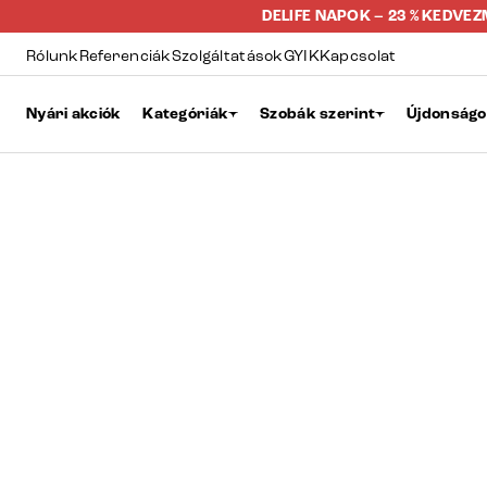
DELIFE NAPOK – 23 % KEDVE
Rólunk
Referenciák
Szolgáltatások
GYIK
Kapcsolat
Nyári akciók
Kategóriák
Szobák szerint
Újdonság