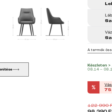
Le
Lá
Sz
Vá
Sz
A termék öss
Készleten >
08.14 – 08.
enítése
Vás
%
75
122 990
98 390
F