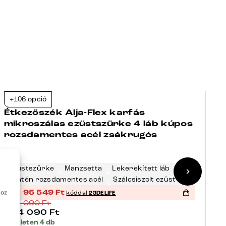
+106 opció
+
-38%
Étkezőszék Alja-Flex karfás
É
mikroszálas ezüstszürke 4 láb kúpos
m
rozsdamentes acél zsákrugós
s
z
Ezüstszürke
Manzsetta
Lekerekített láb
E
Szatén rozsdamentes acél
Szálcsiszolt ezüst
%
95 549
Ft
%
hoz
kóddal
23DELIFE
é
155 090
Ft
1
124 090
Ft
1
Készleten 4 db
Ké