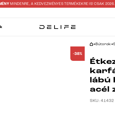
ZMÉNY
MINDENRE, A KEDVEZMÉNYES TERMÉKEKRE IS! CSAK 2026. 0
ok
Bútorok
-38%
Étkez
karf
lábú
acél
SKU: 41432