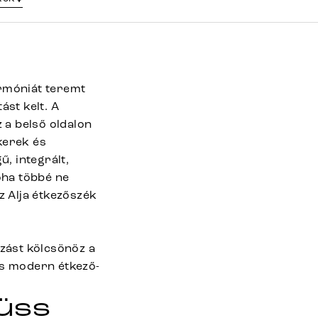
armóniát teremt
ást kelt. A
 a belső oldalon
kerek és
ű, integrált,
oha többé ne
z Alja étkezőszék
zást kölcsönöz a
es modern étkező-
lüss