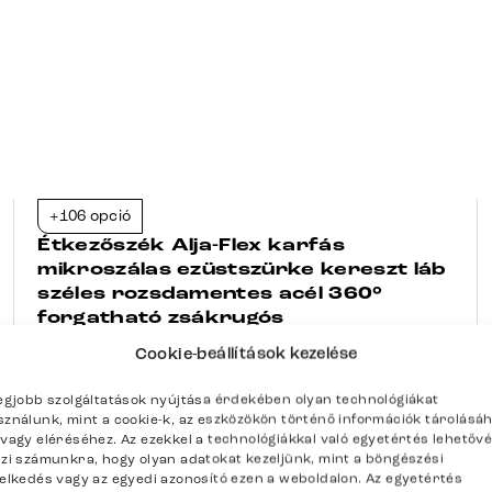
+106 opció
-23%
Étkezőszék Alja-Flex karfás
mikroszálas ezüstszürke kereszt láb
széles rozsdamentes acél 360°
forgatható zsákrugós
Cookie-beállítások kezelése
Ezüstszürke
Manzsetta
Széles keresztláb
Szatén rozsdamentes acél
Szálcsiszolt ezüst
legjobb szolgáltatások nyújtása érdekében olyan technológiákat
%
102 094
Ft
sználunk, mint a cookie-k, az eszközökön történő információk tárolásá
kóddal
23DELIFE
/vagy eléréséhez. Az ezekkel a technológiákkal való egyetértés lehetőv
132 590
Ft
szi számunkra, hogy olyan adatokat kezeljünk, mint a böngészési
selkedés vagy az egyedi azonosító ezen a weboldalon. Az egyetértés
Készleten 4 db