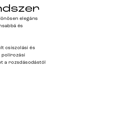
ndszer
ülönösen elegáns
ánsabbá és
t csiszolási és
 polírozási
ot a rozsdásodástól