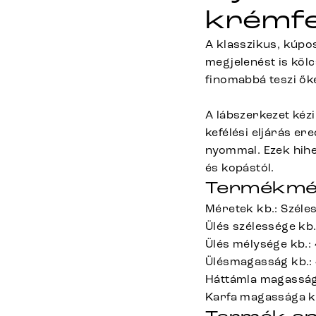
krémfe
A klasszikus, kúpos
megjelenést is köl
finomabbá teszi őke
A lábszerkezet kézi
kefélési eljárás er
nyommal. Ezek hihe
és kopástól.
Termékmé
Méretek kb.: Széle
Ülés szélessége kb
Ülés mélysége kb.:
Ülésmagasság kb.:
Háttámla magasság
Karfa magassága k