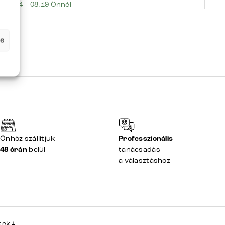
08.14 – 08.19 Önnél
08
se
Önhöz szállítjuk
Professzionális
48 órán
belül
tanácsadás
a választáshoz
kek