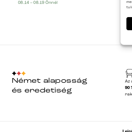
me
08.14 – 08.19 Önnél
tu
Német alaposság
Az 
90 
és eredetiség
ra
Leír