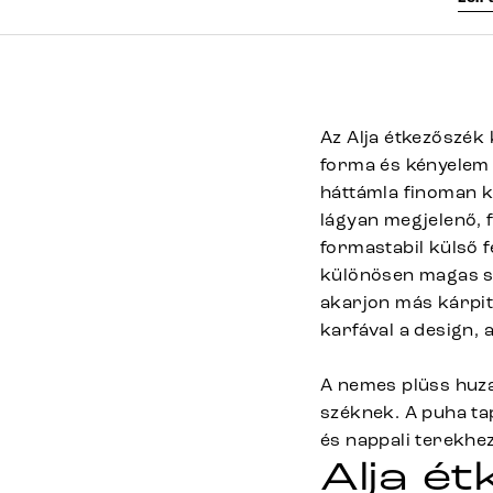
Az Alja étkezőszék
forma és kényelem k
háttámla finoman k
lágyan megjelenő, 
formastabil külső f
különösen magas sz
akarjon más kárpito
karfával a design, 
A nemes plüss huza
széknek. A puha ta
és nappali terekhe
Alja é