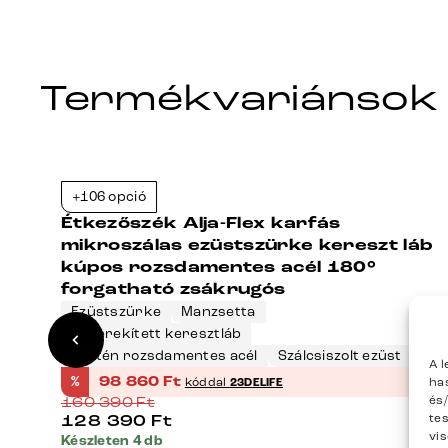
Termékvariánsok
+106 opció
8%
-38%
Étkezőszék Alja-Flex karfás
r
mikroszálas ezüstszürke kereszt láb
kúpos rozsdamentes acél 180°
forgatható zsákrugós
Ezüstszürke
Manzsetta
Lekerekített keresztláb
Szatén rozsdamentes acél
Szálcsiszolt ezüst
A 
%
98 860
Ft
ha
kóddal
23DELIFE
és
160 390
Ft
te
128 390
Ft
vi
Készleten 4 db