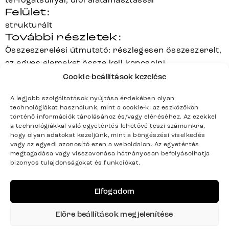
Felület:
strukturált
További részletek:
Összeszerelési útmutató: részlegesen összeszerelt,
az egyes elemeket össze kell kapcsolni
Súly kg-ban: 14
Cookie-beállítások kezelése
Kiváló minőségű kidolgozásának köszönhetően
A legjobb szolgáltatások nyújtása érdekében olyan
terhelhetőség akár 150 kg
technológiákat használunk, mint a cookie-k, az eszközökön
A letisztult hátoldal különösen elegáns megjelenést
történő információk tárolásához és/vagy eléréséhez. Az ezekkel
biztosít, mivel a látható cipzárokat teljesen
a technológiákkal való egyetértés lehetővé teszi számunkra,
hogy olyan adatokat kezeljünk, mint a böngészési viselkedés
elhagyták vagy nagyon diszkréten oldalt helyezték el
vagy az egyedi azonosító ezen a weboldalon. Az egyetértés
megtagadása vagy visszavonása hátrányosan befolyásolhatja
bizonyos tulajdonságokat és funkciókat.
CLEA-FLEX
Elfogadom
Sorozat
Teljes sorozat részletei
Előre beállítások megjelenítése