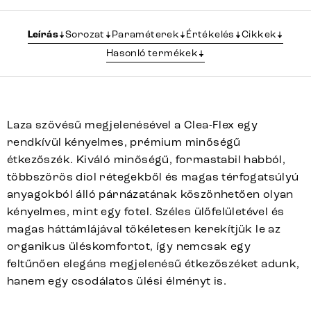
Leírás
Sorozat
Paraméterek
Értékelés
Cikkek
Hasonló termékek
Laza szövésű megjelenésével a Clea-Flex egy
rendkívül kényelmes, prémium minőségű
étkezőszék. Kiváló minőségű, formastabil habból,
többszörös diol rétegekből és magas térfogatsúlyú
anyagokból álló párnázatának köszönhetően olyan
kényelmes, mint egy fotel. Széles ülőfelületével és
magas háttámlájával tökéletesen kerekítjük le az
organikus üléskomfortot, így nemcsak egy
feltűnően elegáns megjelenésű étkezőszéket adunk,
hanem egy csodálatos ülési élményt is.