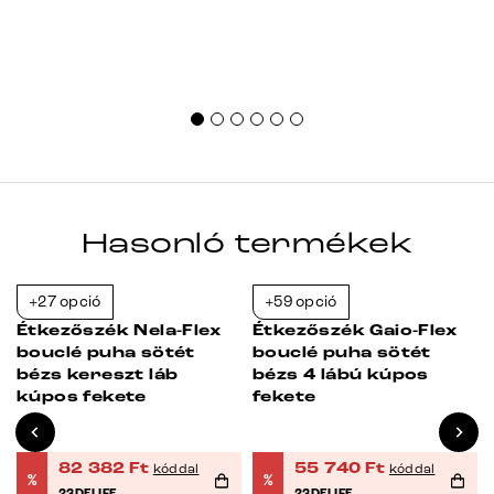
Hasonló termékek
+27 opció
+59 opció
-38%
-23%
Étkezőszék Nela-Flex
Étkezőszék Gaio-Flex
bouclé puha sötét
bouclé puha sötét
bézs kereszt láb
bézs 4 lábú kúpos
kúpos fekete
fekete
82 382
Ft
55 740
Ft
kóddal
kóddal
%
%
23DELIFE
23DELIFE