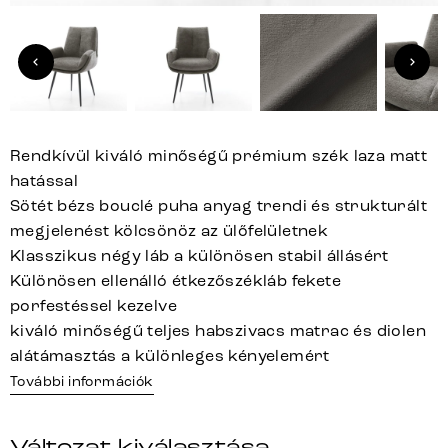
Rendkívül kiváló minőségű prémium szék laza matt
hatással
Sötét bézs bouclé puha anyag trendi és strukturált
megjelenést kölcsönöz az ülőfelületnek
Klasszikus négy láb a különösen stabil állásért
Különösen ellenálló étkezőszékláb fekete
porfestéssel kezelve
kiváló minőségű teljes habszivacs matrac és diolen
alátámasztás a különleges kényelemért
További információk
Változat kiválasztása