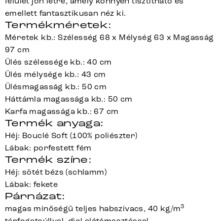
felület jön létre, amely könnyen tisztítható és
emellett fantasztikusan néz ki.
Termékméretek:
Méretek kb.: Szélesség 68 x Mélység 63 x Magasság
97 cm
Ülés szélessége kb.: 40 cm
Ülés mélysége kb.: 43 cm
Ülésmagasság kb.: 50 cm
Háttámla magassága kb.: 50 cm
Karfa magassága kb.: 67 cm
Termék anyaga:
Héj: Bouclé Soft (100% poliészter)
Lábak: porfestett fém
Termék színe:
Héj: sötét bézs (schlamm)
Lábak: fekete
Párnázat:
3
magas minőségű teljes habszivacs, 40 kg/m
térfogatsúllyal, diol alátámasztással