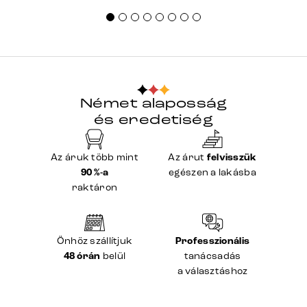
Német alaposság
és eredetiség
Az áruk több mint
Az árut
felvisszük
90 %-a
egészen a lakásba
raktáron
Önhöz szállítjuk
Professzionális
48 órán
belül
tanácsadás
a választáshoz