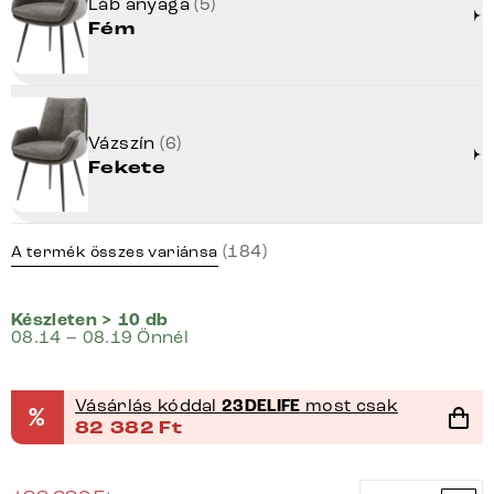
Láb anyaga
(5)
Fém
Vázszín
(6)
Fekete
(184)
A termék összes variánsa
Készleten > 10 db
08.14 – 08.19 Önnél
Vásárlás kóddal
23DELIFE
most csak
%
82 382
Ft