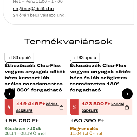
Hét. – Pén.: 11:00 – 17:00
segitseg@delife.hu
24 órán belül válaszolunk.
Termékvariánsok
+183 opció
+183 opció
-23%
-23%
Étkezőszék Clea-Flex
Étkezőszék Clea-Flex
vegyes anyagok sötét
vegyes anyagok sötét
bézs kereszt láb
bézs fa láb szögletes
széles rozsdamentes
természetes 180°
acél 360° forgatható
forgatható
119 419
Ft
123 500
Ft
kóddal
kóddal
%
%
23DELIFE
23DELIFE
155 090
Ft
160 390
Ft
Készleten > 10 db
Megrendelés
08.14 – 08.19 Önnél
11.04-tól Önnél