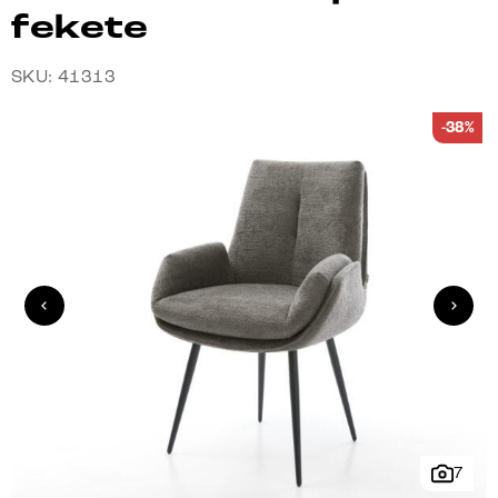
fekete
SKU: 41313
-38%
7