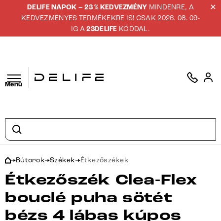
DELIFE NAPOK – 23 % KEDVEZMÉNY
MINDENRE, A
KEDVEZMÉNYES TERMÉKEKRE IS! CSAK 2026. 08. 09-
IG A
23DELIFE
KÓDDAL.
Menü
Bútorok
Székek
Étkezőszékek
Étkezőszék Clea-Flex
bouclé puha sötét
bézs 4 lábas kúpos