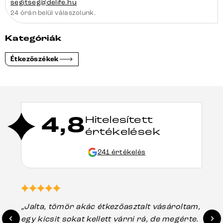
segitseg@delife.hu
24 órán belül válaszolunk.
Kategóriák
Étkezőszékek
4,8
Hitelesített
értékelések
241 értékelés
„Jalta, tömör akác étkezőasztalt vásároltam,
„A
egy kicsit sokat kellett várni rá, de megérte.
ho