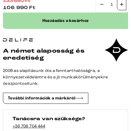
133 690
Ft
106 990
Ft
Étkezőszék
Clea-
Hozzáadás a kosárhoz
Flex
bouclé
puha
sötét
A német alaposság és
bézs
eredetiség
4
lábas
2008-as alapításunk óta a fenntarthatóságra, a
kúpos
környezetvédelemre és a jó munkakörülményekre
fekete
összpontosítunk.
mennyiség
További információk a márkáról
Tanácsra van szüksége?
+36 706 704 444