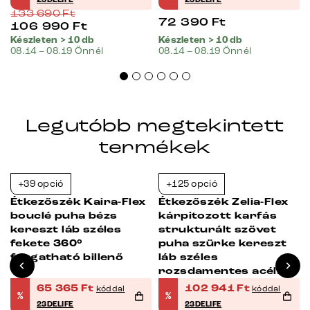
133 690
Ft
72 390
Ft
106 990
Ft
Készleten > 10 db
Készleten > 10 db
08.14 – 08.19 Önnél
08.14 – 08.19 Önnél
Legutóbb megtekintett
termékek
+39 opció
+125 opció
-23%
-23%
Étkezőszék Kaira-Flex
Étkezőszék Zelia-Flex
bouclé puha bézs
kárpitozott karfás
kereszt láb széles
strukturált szövet
fekete 360°
puha szürke kereszt
forgatható billenő
láb széles
rozsdamentes acél
360° forgatható
65 365
Ft
102 941
Ft
kóddal
kóddal
%
%
billenő zsákrugós
23DELIFE
23DELIFE