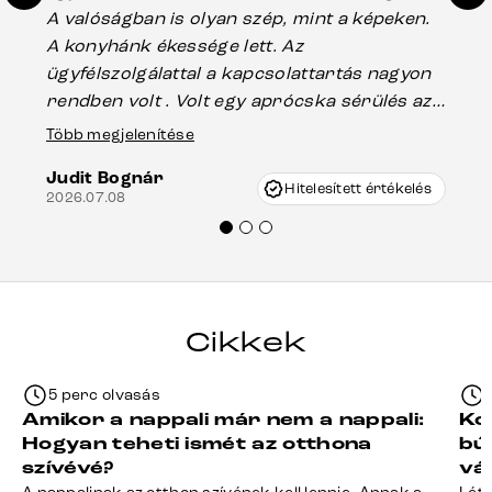
A valóságban is olyan szép, mint a képeken.
üg
A konyhánk ékessége lett. Az
ha
ügyfélszolgálattal a kapcsolattartás nagyon
vá
rendben volt . Volt egy aprócska sérülés az
Es
asztal talpánál, ami szállításkor
Több megjelenítése
202
keletkezhetett, de Vincze Úr segítségével
Judit Bognár
nagyon korrekten jártak el az ügyemben.
Hitelesített értékelés
2026.07.08
Mindenkinek ajánlani tudom a Delife
termékeket.“
Cikkek
5 perc olvasás
Amikor a nappali már nem a nappali:
Ko
Hogyan teheti ismét az otthona
bú
szívévé?
vá