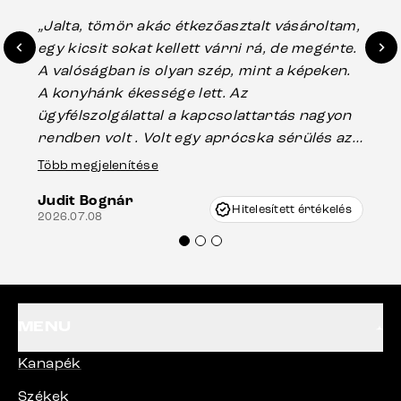
„Jalta, tömör akác étkezőasztalt vásároltam,
„A
egy kicsit sokat kellett várni rá, de megérte.
ho
A valóságban is olyan szép, mint a képeken.
üg
A konyhánk ékessége lett. Az
ha
ügyfélszolgálattal a kapcsolattartás nagyon
vá
rendben volt . Volt egy aprócska sérülés az
Es
asztal talpánál, ami szállításkor
Több megjelenítése
202
keletkezhetett, de Vincze Úr segítségével
Judit Bognár
nagyon korrekten jártak el az ügyemben.
Hitelesített értékelés
2026.07.08
Mindenkinek ajánlani tudom a Delife
termékeket.“
MENU
Kanapék
Székek