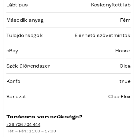
Lábtípus
Keskenyített láb
Második anyag
Fém
Tulajdonságok
Elérhető szövetminták
eBay
Hossz
Szék ülőrendszer
Clea
Karfa
true
Sorozat
Clea-Flex
Tanácsra van szüksége?
+36 706 704 444
Hét. – Pén.: 11:00 – 17:00