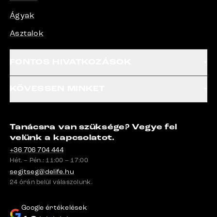
Ágyak
Asztalok
FONTOS HIVATKOZÁSOK
KÖVESSEN MINKET
Tanácsra van szüksége? Vegye fel
velünk a kapcsolatot.
+36 706 704 444
Hét. – Pén.: 11:00 – 17:00
segitseg@delife.hu
24 órán belül válaszolunk.
Google értékelések