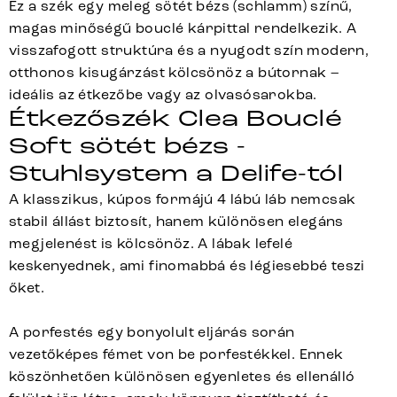
Ez a szék egy meleg sötét bézs (schlamm) színű,
magas minőségű bouclé kárpittal rendelkezik. A
visszafogott struktúra és a nyugodt szín modern,
otthonos kisugárzást kölcsönöz a bútornak –
ideális az étkezőbe vagy az olvasósarokba.
Étkezőszék Clea Bouclé
Soft sötét bézs -
Stuhlsystem a Delife-tól
A klasszikus, kúpos formájú 4 lábú láb nemcsak
stabil állást biztosít, hanem különösen elegáns
megjelenést is kölcsönöz. A lábak lefelé
keskenyednek, ami finomabbá és légiesebbé teszi
őket.
A porfestés egy bonyolult eljárás során
vezetőképes fémet von be porfestékkel. Ennek
köszönhetően különösen egyenletes és ellenálló