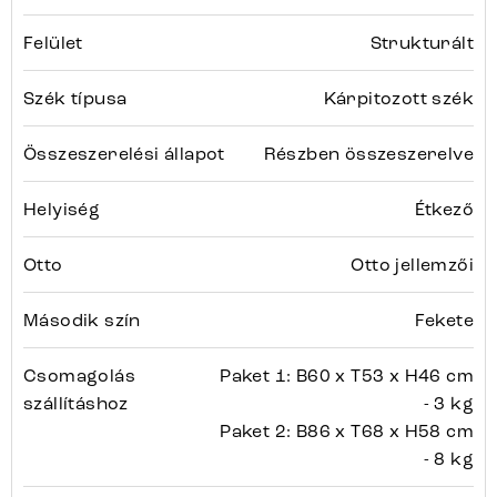
Felület
Strukturált
Szék típusa
Kárpitozott szék
Összeszerelési állapot
Részben összeszerelve
Helyiség
Étkező
Otto
Otto jellemzői
Második szín
Fekete
Csomagolás
Paket 1: B60 x T53 x H46 cm
szállításhoz
- 3 kg
Paket 2: B86 x T68 x H58 cm
- 8 kg