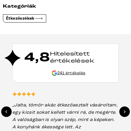
Kategóriák
Étkezőszékek
4,8
Hitelesített
értékelések
241 értékelés
„Jalta, tömör akác étkezőasztalt vásároltam,
„A
egy kicsit sokat kellett várni rá, de megérte.
ho
A valóságban is olyan szép, mint a képeken.
üg
A konyhánk ékessége lett. Az
ha