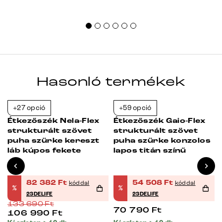
Hasonló termékek
+27 opció
+59 opció
-38%
-23%
Étkezőszék Nela-Flex
Étkezőszék Gaio-Flex
strukturált szövet
strukturált szövet
puha szürke kereszt
puha szürke konzolos
láb kúpos fekete
lapos titán színű
82 382
Ft
54 508
Ft
kóddal
kóddal
%
%
23DELIFE
23DELIFE
133 690
Ft
70 790
Ft
106 990
Ft