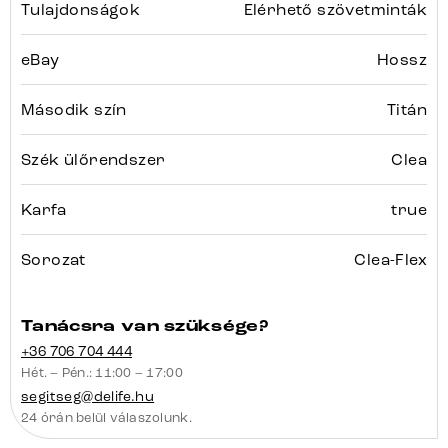
Tulajdonságok
Elérhető szövetminták
eBay
Hossz
Második szín
Titán
Szék ülőrendszer
Clea
Karfa
true
Sorozat
Clea-Flex
Tanácsra van szüksége?
+36 706 704 444
Hét. – Pén.: 11:00 – 17:00
segitseg@delife.hu
24 órán belül válaszolunk.