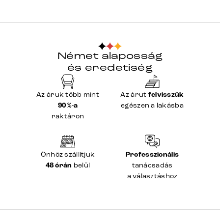
Német alaposság
és eredetiség
Az áruk több mint
Az árut
felvisszük
90 %-a
egészen a lakásba
raktáron
Önhöz szállítjuk
Professzionális
48 órán
belül
tanácsadás
a választáshoz