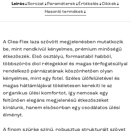
Leírás
Sorozat
Paraméterek
Értékelés
Cikkek
Hasonló termékek
A Clea-Flex laza szövött megjelenésben mutatkozik
be, mint rendkívül kényelmes, prémium minőségű
étkezőszék. Első osztályú, formastabil habból,
többszörös diol rétegekkel és magas térfogatsúllyal
rendelkező párnázatának köszönhetően olyan
kényelmes, mint egy fotel. Széles ülőfelületével és
magas háttámlájával tökéletesen kerekíti le az
organikus ülési komfortot, így nemcsak egy
feltűnően elegáns megjelenésű étkezőszéket
kínálunk, hanem elsősorban egy csodálatos ülési
élményt.
A finom szürke színű, robusztus strukturált szövet