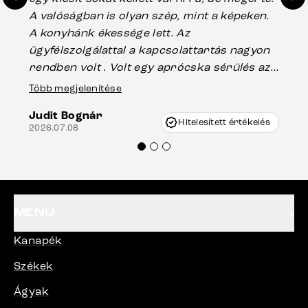
A valóságban is olyan szép, mint a képeken.
üg
A konyhánk ékessége lett. Az
ha
ügyfélszolgálattal a kapcsolattartás nagyon
vá
rendben volt . Volt egy aprócska sérülés az
Es
asztal talpánál, ami szállításkor
Több megjelenítése
202
keletkezhetett, de Vincze Úr segítségével
Judit Bognár
nagyon korrekten jártak el az ügyemben.
Hitelesített értékelés
2026.07.08
Mindenkinek ajánlani tudom a Delife
termékeket.“
MENU
Kanapék
Székek
Ágyak