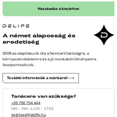
Clea-
Hozzáadás a kosárhoz
Flex
strukturált
szövet
puha
A német alaposság és
szürke
eredetiség
konzolos
lapos
2008-as alapításunk óta a fenntarthatóságra, a
láb
környezetvédelemre és a jó munkakörülményekre
titán
összpontosítunk.
színű
mennyiség
További információk a márkáról
Tanácsra van szüksége?
+36 706 704 444
Hét. – Pén.: 11:00 – 17:00
segitseg@delife.hu