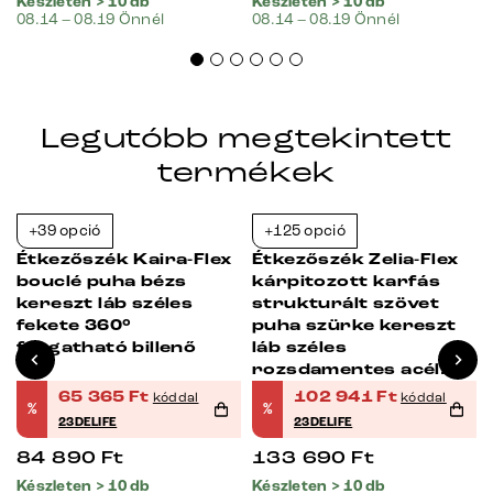
Készleten > 10 db
Készleten > 10 db
08.14 – 08.19 Önnél
08.14 – 08.19 Önnél
Legutóbb megtekintett
termékek
+39 opció
+125 opció
-23%
-23%
Étkezőszék Kaira-Flex
Étkezőszék Zelia-Flex
bouclé puha bézs
kárpitozott karfás
kereszt láb széles
strukturált szövet
fekete 360°
puha szürke kereszt
forgatható billenő
láb széles
rozsdamentes acél
360° forgatható
65 365
Ft
102 941
Ft
kóddal
kóddal
%
%
billenő zsákrugós
23DELIFE
23DELIFE
matrac
84 890
Ft
133 690
Ft
Készleten > 10 db
Készleten > 10 db