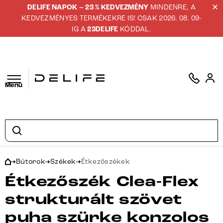
DELIFE NAPOK – 23 % KEDVEZMÉNY
MINDENRE, A
KEDVEZMÉNYES TERMÉKEKRE IS! CSAK 2026. 08. 09-
IG A
23DELIFE
KÓDDAL.
Menü
Bútorok
Székek
Étkezőszékek
Étkezőszék Clea-Flex
strukturált szövet
puha szürke konzolos