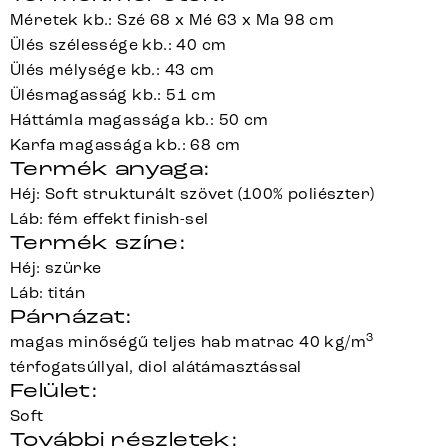
Méretek kb.: Szé 68 x Mé 63 x Ma 98 cm
Ülés szélessége kb.: 40 cm
Ülés mélysége kb.: 43 cm
Ülésmagasság kb.: 51 cm
Háttámla magassága kb.: 50 cm
Karfa magassága kb.: 68 cm
Termék anyaga:
Héj: Soft strukturált szövet (100% poliészter)
Láb: fém effekt finish-sel
Termék színe:
Héj: szürke
Láb: titán
Párnázat:
3
magas minőségű teljes hab matrac 40 kg/m
térfogatsúllyal, diol alátámasztással
Felület:
Soft
További részletek: