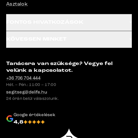
Asztalok
FONTOS HIVATKOZÁSOK
KÖVESSEN MINKET
Tanácsra van szüksége? Vegye fel
velünk a kapcsolatot.
+36 706 704 444
Hét. – Pén.: 11:00 – 17:00
segitseg@delife.hu
24 órán belül válaszolunk.
Google értékelések
4,8