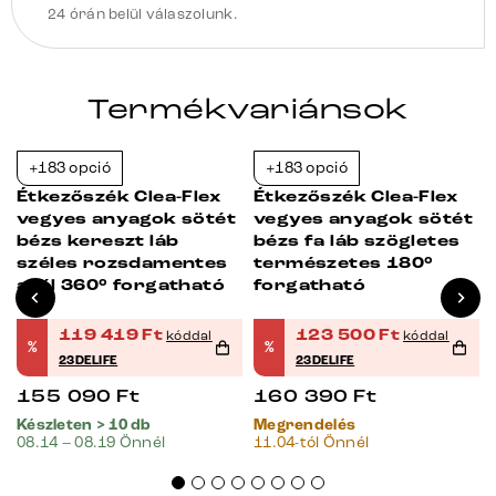
24 órán belül válaszolunk.
Termékvariánsok
+183 opció
+183 opció
-23%
-23%
Étkezőszék Clea-Flex
Étkezőszék Clea-Flex
vegyes anyagok sötét
vegyes anyagok sötét
bézs kereszt láb
bézs fa láb szögletes
széles rozsdamentes
természetes 180°
acél 360° forgatható
forgatható
119 419
Ft
123 500
Ft
kóddal
kóddal
%
%
23DELIFE
23DELIFE
155 090
Ft
160 390
Ft
Készleten > 10 db
Megrendelés
08.14 – 08.19 Önnél
11.04-tól Önnél