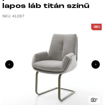
lapos láb titán színű
SKU: 41287
-38%
7