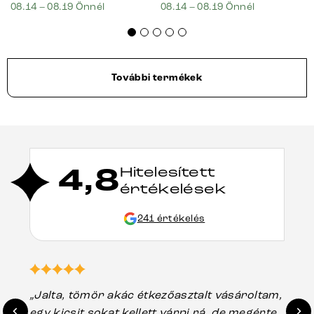
08.14 – 08.19 Önnél
08.14 – 08.19 Önnél
További termékek
4,8
Hitelesített
értékelések
241 értékelés
„Jalta, tömör akác étkezőasztalt vásároltam,
„A
egy kicsit sokat kellett várni rá, de megérte.
ho