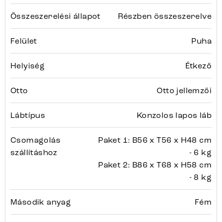
Összeszerelési állapot
Részben összeszerelve
Felület
Puha
Helyiség
Étkező
Otto
Otto jellemzői
Lábtípus
Konzolos lapos láb
Csomagolás
Paket 1: B56 x T56 x H48 cm
szállításhoz
- 6 kg
Paket 2: B86 x T68 x H58 cm
- 8 kg
Második anyag
Fém