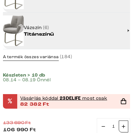
Vázszín
(6)
Titánszínű
(184)
A termék összes variánsa
Készleten > 10 db
08.14 – 08.19 Önnél
Vásárlás kóddal
23DELIFE
most csak
%
82 382
Ft
133 690
Ft
106 990
Ft
Étkezőszék