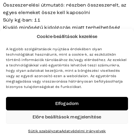
Összeszerelési útmutató: részben összeszerelt, az
egyes elemeket össze kell kapcsolni
Súly kg-ban: 11
Kiváló minőségű kidolgozás miatt terhelhetőség
akár 150 kg-ig
Cookie-beállítások kezelése
A letisztult háttámla különösen elegáns megjelenést
biztosít, mivel a látható cipzárokat teljesen
A legjobb szolgáltatások nyújtása érdekében olyan
technológiákat használunk, mint a cookie-k, az eszközökön
elhagyták, vagy nagyon diszkréten oldalt helyezték
történő információk tárolásához és/vagy eléréséhez. Az ezekkel
el
a technológiákkal való egyetértés lehetővé teszi számunkra,
hogy olyan adatokat kezeljünk, mint a böngészési viselkedés
vagy az egyedi azonosító ezen a weboldalon. Az egyetértés
megtagadása vagy visszavonása hátrányosan befolyásolhatja
bizonyos tulajdonságokat és funkciókat.
CLEA-FLEX
Sorozat
Teljes sorozat részletei
Elfogadom
Előre beállítások megjelenítése
Sütik szabályzata
Adatvédelmi irányelvek