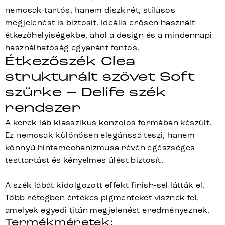
nemcsak tartós, hanem diszkrét, stílusos
megjelenést is biztosít. Ideális erősen használt
étkezőhelyiségekbe, ahol a design és a mindennapi
használhatóság egyaránt fontos.
Étkezőszék Clea
strukturált szövet Soft
szürke – Delife szék
rendszer
A kerek láb klasszikus konzolos formában készült.
Ez nemcsak különösen elegánssá teszi, hanem
könnyű hintamechanizmusa révén egészséges
testtartást és kényelmes ülést biztosít.
A szék lábát kidolgozott effekt finish-sel látták el.
Több rétegben értékes pigmenteket visznek fel,
amelyek egyedi titán megjelenést eredményeznek.
Termékméretek: