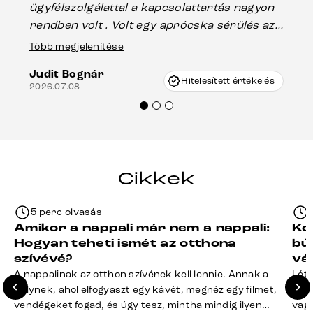
ügyfélszolgálattal a kapcsolattartás nagyon
vá
rendben volt . Volt egy aprócska sérülés az
Es
asztal talpánál, ami szállításkor
Több megjelenítése
202
keletkezhetett, de Vincze Úr segítségével
Judit Bognár
nagyon korrekten jártak el az ügyemben.
Hitelesített értékelés
2026.07.08
Mindenkinek ajánlani tudom a Delife
termékeket.“
Cikkek
5 perc olvasás
Amikor a nappali már nem a nappali:
Ko
Hogyan teheti ismét az otthona
bú
szívévé?
vá
A nappalinak az otthon szívének kell lennie. Annak a
Léte
helynek, ahol elfogyaszt egy kávét, megnéz egy filmet,
terv
vendégeket fogad, és úgy tesz, mintha mindig ilyen
vagy