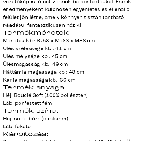
vezetőképes fémet vonnak be porfestékkel. Ennek
eredményeként különösen egyenletes és ellenálló
felület jön létre, amely könnyen tisztán tartható,
ráadásul fantasztikusan néz ki.
Termékméretek:
Méretek kb.: Sz58 x Mé63 x M86 cm
Ülés szélessége kb.: 41 cm
Ülés mélysége kb.: 45 cm
Ülésmagasság kb.: 49 cm
Háttámla magassága kb.: 43 cm
Karfa magassága kb.: 66 cm
Termék anyaga:
Héj: Bouclé Soft (100% poliészter)
Láb: porfestett fém
Termék színe:
Héj: sötét bézs (schlamm)
Láb: fekete
Kárpitozás:
3