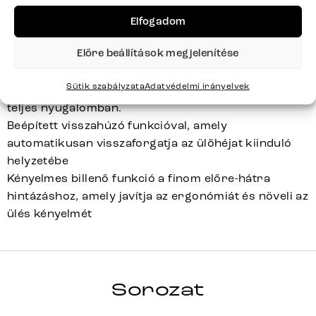
nyújt ülés közben, miközben tehermentesíti a
gerincet. A zsákrugós mag formastabil, 40-es
Elfogadom
sűrűségű habbal és kiváló nyomásállósággal
Előre beállítások megjelenítése
rendelkezik, így rendkívül magas minőségű és
tartós. Design bútoraikkal, zsákrugós maggal,
Sütik szabályzata
Adatvédelmi irányelvek
kényelmes és egészséges ülőkomfortot élvezhetsz
teljes nyugalomban.
Beépített visszahúzó funkcióval, amely
automatikusan visszaforgatja az ülőhéjat kiinduló
helyzetébe
Kényelmes billenő funkció a finom előre-hátra
hintázáshoz, amely javítja az ergonómiát és növeli az
ülés kényelmét
PEJO-FLEX
Sorozat
Teljes sorozat részletei