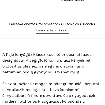
a választáshoz
Leírás
Sorozat
Paraméterek
Értékelés
Cikkek
Hasonló termékek
A Pejo lenyűgöz klasszikus, különösen stílusos
designjával. A végigfutó karfa plusz kényelmet
biztosít az üléshez, az elegáns díszvarrás a
háttámlán pedig gyönyörű látványt nyújt.
Ez az étkezőszék magas minőségű bouclé kárpittal
rendelkezik meleg, sötét bézs (schlamm)
árnyalatban. A finom struktúra és a nyugodt szín
modern, otthonos kisugárzást kölcsönöz a