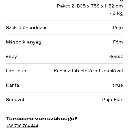
Paket 2: B65 x T58 x H52 cm
- 6 kg
Szék ülőrendszer
Pejo
Második anyag
Fém
eBay
Hossz
Lábtípus
Keresztláb hintázó funkcióval
Karfa
true
Sorozat
Pejo-Flex
Tanácsra van szüksége?
+36 706 704 444