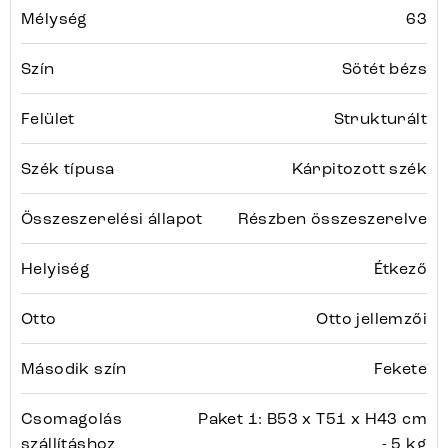
Mélység
63
Szín
Sötét bézs
Felület
Strukturált
Szék típusa
Kárpitozott szék
Összeszerelési állapot
Részben összeszerelve
Helyiség
Étkező
Otto
Otto jellemzői
Második szín
Fekete
Csomagolás
Paket 1: B53 x T51 x H43 cm
szállításhoz
- 5 kg