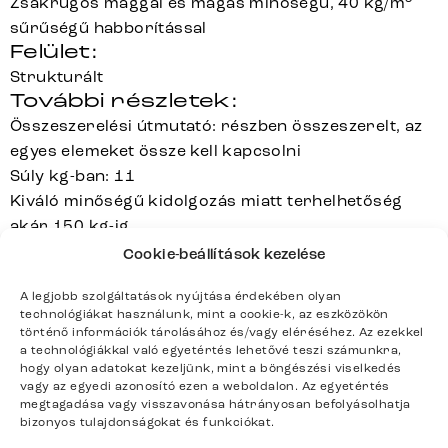
Zsákrugós maggal és magas minőségű, 40 kg/m
sűrűségű habborítással
Felület:
Strukturált
További részletek:
Összeszerelési útmutató: részben összeszerelt, az
egyes elemeket össze kell kapcsolni
Súly kg-ban: 11
Kiváló minőségű kidolgozás miatt terhelhetőség
akár 150 kg-ig
A tiszta hátoldal különösen elegáns megjelenést
Cookie-beállítások kezelése
biztosít, mivel a látható cipzárokat teljesen
A legjobb szolgáltatások nyújtása érdekében olyan
elhagyták vagy nagyon diszkréten oldalt helyezték el
technológiákat használunk, mint a cookie-k, az eszközökön
A zsákrugós mag esetén az egyes rugómagokat
történő információk tárolásához és/vagy eléréséhez. Az ezekkel
zsebekbe varrják. Ezek nem kapcsolódnak össze,
a technológiákkal való egyetértés lehetővé teszi számunkra,
hogy olyan adatokat kezeljünk, mint a böngészési viselkedés
ellentétben más rugózási rendszerekkel, ezért csak
vagy az egyedi azonosító ezen a weboldalon. Az egyetértés
azok a rugók mozdulnak el, amelyeket ténylegesen
megtagadása vagy visszavonása hátrányosan befolyásolhatja
bizonyos tulajdonságokat és funkciókat.
terhelnek. Ez a szerkezet pontelasztikus támogatást