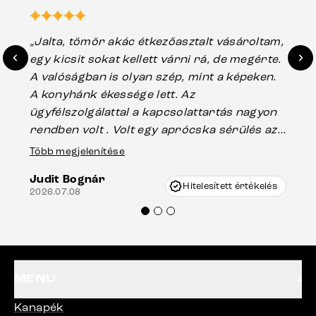
„Jalta, tömör akác étkezőasztalt vásároltam,
„A
egy kicsit sokat kellett várni rá, de megérte.
ho
A valóságban is olyan szép, mint a képeken.
üg
A konyhánk ékessége lett. Az
ha
ügyfélszolgálattal a kapcsolattartás nagyon
vá
rendben volt . Volt egy aprócska sérülés az
Es
asztal talpánál, ami szállításkor
Több megjelenítése
202
keletkezhetett, de Vincze Úr segítségével
Judit Bognár
nagyon korrekten jártak el az ügyemben.
Hitelesített értékelés
2026.07.08
Mindenkinek ajánlani tudom a Delife
termékeket.“
MENU
Kanapék