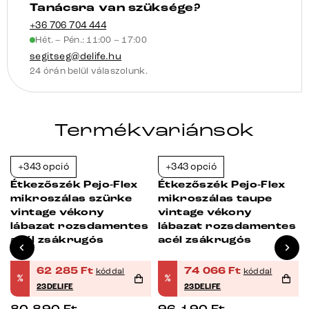
matrac
Tanácsra van szüksége?
mennyiség
+36 706 704 444
Hét. – Pén.: 11:00 – 17:00
segitseg@delife.hu
24 órán belül válaszolunk.
Termékvariánsok
+343 opció
+343 opció
-23%
-23%
Étkezőszék Pejo-Flex
Étkezőszék Pejo-Flex
mikroszálas szürke
mikroszálas taupe
vintage vékony
vintage vékony
lábazat rozsdamentes
lábazat rozsdamentes
acél zsákrugós
acél zsákrugós
62 285
Ft
74 066
Ft
kóddal
kóddal
%
%
23DELIFE
23DELIFE
80 890
Ft
96 190
Ft