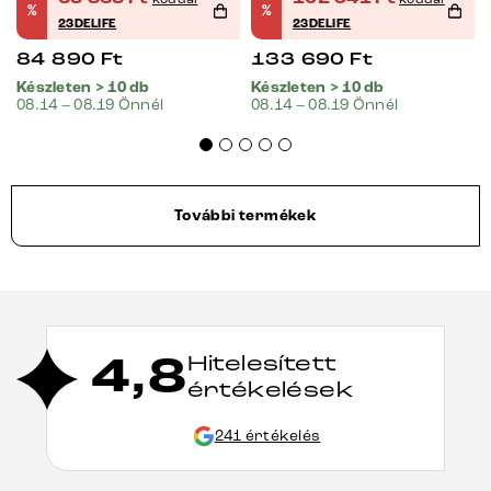
%
%
billenő zsákrugós
23DELIFE
23DELIFE
matrac
84 890
Ft
133 690
Ft
Készleten > 10 db
Készleten > 10 db
08.14 – 08.19 Önnél
08.14 – 08.19 Önnél
További termékek
4,8
Hitelesített
értékelések
241 értékelés