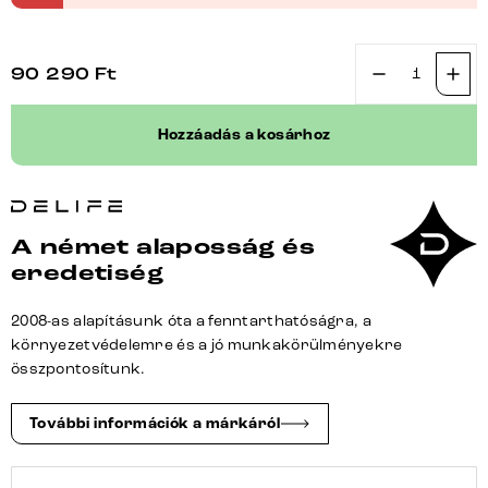
90 290
Ft
Étkezőszék
Pejo-
Hozzáadás a kosárhoz
Flex
bouclé
puha
sötét
A német alaposság és
bézs
eredetiség
kereszt
láb
2008-as alapításunk óta a fenntarthatóságra, a
széles
környezetvédelemre és a jó munkakörülményekre
fekete
összpontosítunk.
360°
forgatható
További információk a márkáról
billenő
zsákrugós