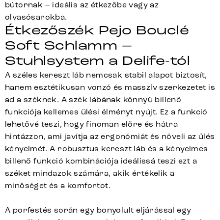
bútornak – ideális az étkezőbe vagy az
olvasósarokba.
Étkezőszék Pejo Bouclé
Soft Schlamm –
Stuhlsystem a Delife-tól
A széles kereszt láb nemcsak stabil alapot biztosít,
hanem esztétikusan vonzó és masszív szerkezetet is
ad a széknek. A szék lábának könnyű billenő
funkciója kellemes ülési élményt nyújt. Ez a funkció
lehetővé teszi, hogy finoman előre és hátra
hintázzon, ami javítja az ergonómiát és növeli az ülés
kényelmét. A robusztus kereszt láb és a kényelmes
billenő funkció kombinációja ideálissá teszi ezt a
széket mindazok számára, akik értékelik a
minőséget és a komfortot.
A porfestés során egy bonyolult eljárással egy