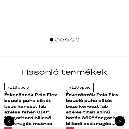
Hasonló termékek
+116 opció
+116 opció
-23%
-23%
Étkezőszék Pela-Flex
Étkezőszék Pela-Flex
bouclé puha sötét
bouclé puha sötét
bézs kereszt láb
bézs kereszt láb
széles fehér 360°
széles titán színű
forgatható billenő
hatás 360° forgatható
zsákrugós matrac
billenő zsákrugós