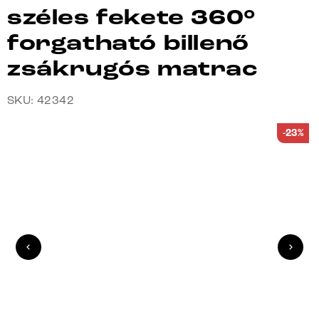
széles fekete 360°
forgatható billenő
zsákrugós matrac
SKU: 42342
-23%