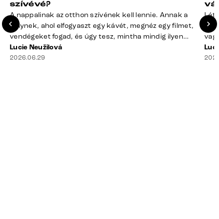
szívévé?
vá
A nappalinak az otthon szívének kell lennie. Annak a
Léte
helynek, ahol elfogyaszt egy kávét, megnéz egy filmet,
terv
vendégeket fogad, és úgy tesz, mintha mindig ilyen
vagy
rend lenne. A valóság? A takaró félig a kanapén hever,
Lucie Neužilová
mére
Luci
a távirányító rejtélyes módon eltűnt, a dohányzóasztal
2026.06.29
megf
2026
mindennek a gyűjtőhelyévé vált – a blokkoktól kezdve
búto
az ajakbalzsamig –, és valahol [&hellip;]
való
rá n