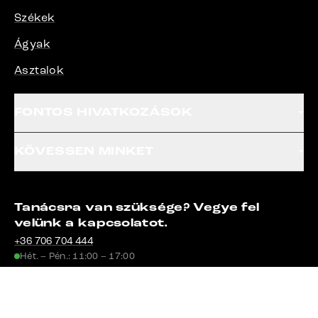
Székek
Ágyak
Asztalok
FONTOS HIVATKOZÁSOK
KÖVESSEN MINKET
Tanácsra van szüksége? Vegye fel
velünk a kapcsolatot.
+36 706 704 444
Hét. – Pén.: 11:00 – 17:00
segitseg@delife.hu
24 órán belül válaszolunk.