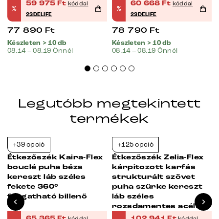
matrac
59 975
Ft
60 668
Ft
kóddal
kóddal
%
%
23DELIFE
23DELIFE
77 890
Ft
78 790
Ft
Készleten > 10 db
Készleten > 10 db
08.14 – 08.19 Önnél
08.14 – 08.19 Önnél
Legutóbb megtekintett
termékek
+39 opció
+125 opció
-23%
-23%
Étkezőszék Kaira-Flex
Étkezőszék Zelia-Flex
bouclé puha bézs
kárpitozott karfás
kereszt láb széles
strukturált szövet
fekete 360°
puha szürke kereszt
forgatható billenő
láb széles
rozsdamentes acél
360° forgatható
65 365
Ft
102 941
Ft
kóddal
kóddal