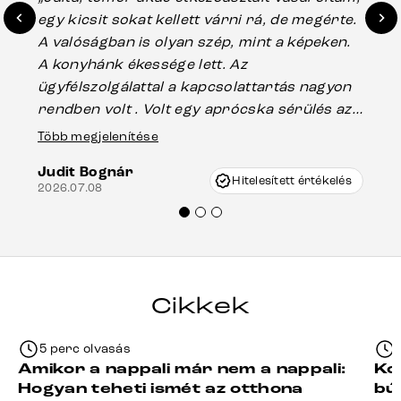
egy kicsit sokat kellett várni rá, de megérte.
ho
A valóságban is olyan szép, mint a képeken.
üg
A konyhánk ékessége lett. Az
ha
ügyfélszolgálattal a kapcsolattartás nagyon
vá
rendben volt . Volt egy aprócska sérülés az
Es
asztal talpánál, ami szállításkor
Több megjelenítése
202
keletkezhetett, de Vincze Úr segítségével
Judit Bognár
nagyon korrekten jártak el az ügyemben.
Hitelesített értékelés
2026.07.08
Mindenkinek ajánlani tudom a Delife
termékeket.“
Cikkek
5 perc olvasás
Amikor a nappali már nem a nappali:
Ko
Hogyan teheti ismét az otthona
bú