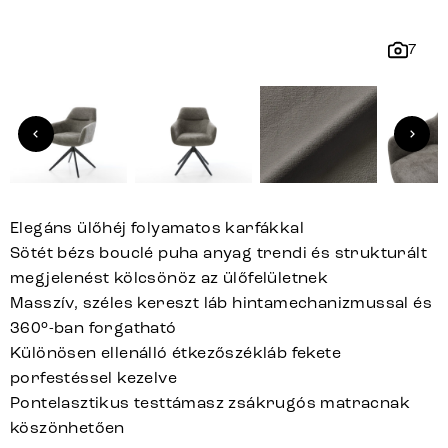
7
Elegáns ülőhéj folyamatos karfákkal
Sötét bézs bouclé puha anyag trendi és strukturált
megjelenést kölcsönöz az ülőfelületnek
Masszív, széles kereszt láb hintamechanizmussal és
360°-ban forgatható
Különösen ellenálló étkezőszékláb fekete
porfestéssel kezelve
Pontelasztikus testtámasz zsákrugós matracnak
köszönhetően