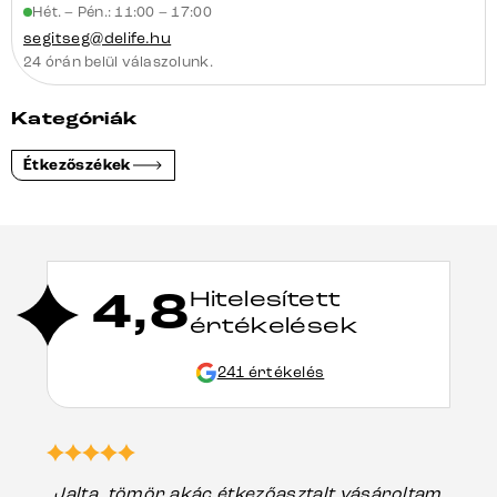
Hét. – Pén.: 11:00 – 17:00
segitseg@delife.hu
24 órán belül válaszolunk.
Kategóriák
Étkezőszékek
4,8
Hitelesített
értékelések
241 értékelés
„Jalta, tömör akác étkezőasztalt vásároltam,
„A