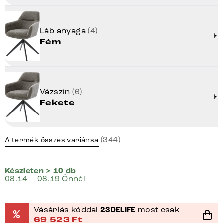
Láb anyaga
(4)
Fém
Vázszín
(6)
Fekete
(344)
A termék összes variánsa
Készleten > 10 db
08.14 – 08.19 Önnél
Vásárlás kóddal
23DELIFE
most csak
%
69 523
Ft