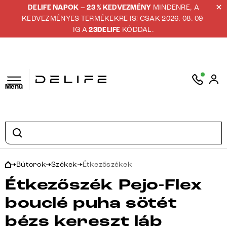
DELIFE NAPOK – 23 % KEDVEZMÉNY
MINDENRE, A
KEDVEZMÉNYES TERMÉKEKRE IS! CSAK 2026. 08. 09-
IG A
23DELIFE
KÓDDAL.
Menü
Bútorok
Székek
Étkezőszékek
Étkezőszék Pejo-Flex
bouclé puha sötét
bézs kereszt láb