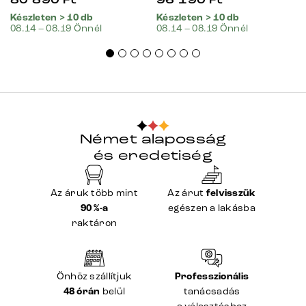
Készleten > 10 db
Készleten > 10 db
08.14 – 08.19 Önnél
08.14 – 08.19 Önnél
Német alaposság
és eredetiség
Az áruk több mint
Az árut
felvisszük
90 %-a
egészen a lakásba
raktáron
Önhöz szállítjuk
Professzionális
48 órán
belül
tanácsadás