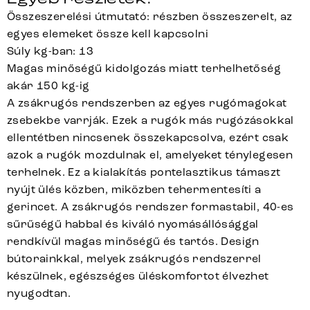
Összeszerelési útmutató: részben összeszerelt, az
egyes elemeket össze kell kapcsolni
Súly kg-ban: 13
Magas minőségű kidolgozás miatt terhelhetőség
akár 150 kg-ig
A zsákrugós rendszerben az egyes rugómagokat
zsebekbe varrják. Ezek a rugók más rugózásokkal
ellentétben nincsenek összekapcsolva, ezért csak
azok a rugók mozdulnak el, amelyeket ténylegesen
terhelnek. Ez a kialakítás pontelasztikus támaszt
nyújt ülés közben, miközben tehermentesíti a
gerincet. A zsákrugós rendszer formastabil, 40-es
sűrűségű habbal és kiváló nyomásállósággal
rendkívül magas minőségű és tartós. Design
bútorainkkal, melyek zsákrugós rendszerrel
készülnek, egészséges üléskomfortot élvezhet
nyugodtan.