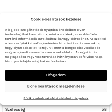
PEJO-FLEX
Cookie-beállítások kezelése
Sorozat
Teljes sorozat részletei
A legjobb szolgáltatások nyújtása érdekében olyan
technológiákat használunk, mint a cookie-k, az eszközökön
történő információk tárolásához és/vagy eléréséhez. Az ezekkel
a technológiákkal való egyetértés lehetővé teszi számunkra,
hogy olyan adatokat kezeljünk, mint a böngészési viselkedés
Termék paraméterei
vagy az egyedi azonosító ezen a weboldalon. Az egyetértés
megtagadása vagy visszavonása hátrányosan befolyásolhatja
bizonyos tulajdonságokat és funkciókat.
Színek
Antracit, Titán
Elfogadom
Termék súlya kg-ban
13
Előre beállítások megjelenítése
Bútortípus
Székek
Sütik szabályzata
Adatvédelmi irányelvek
Szélesség
58