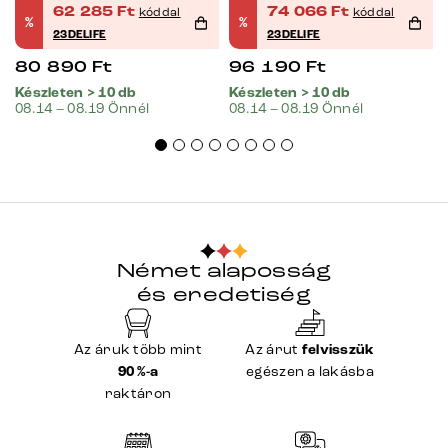
62 285
Ft
74 066
Ft
kóddal
kóddal
%
%
23DELIFE
23DELIFE
80 890
Ft
96 190
Ft
Készleten > 10 db
Készleten > 10 db
08.14 – 08.19 Önnél
08.14 – 08.19 Önnél
Német alaposság
és eredetiség
Az áruk több mint
Az árut
felvisszük
90 %-a
egészen a lakásba
raktáron