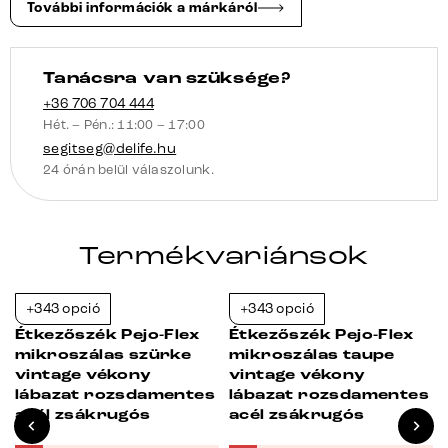
További információk a márkáról
Tanácsra van szüksége?
+36 706 704 444
Hét. – Pén.: 11:00 – 17:00
segitseg@delife.hu
24 órán belül válaszolunk.
Termékvariánsok
+343 opció
+343 opció
-23%
-23%
Étkezőszék Pejo-Flex
Étkezőszék Pejo-Flex
mikroszálas szürke
mikroszálas taupe
vintage vékony
vintage vékony
lábazat rozsdamentes
lábazat rozsdamentes
acél zsákrugós
acél zsákrugós