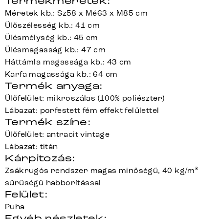
Termékméretek:
Méretek kb.: Sz58 x Mé63 x M85 cm
Ülőszélesség kb.: 41 cm
Ülésmélység kb.: 45 cm
Ülésmagasság kb.: 47 cm
Háttámla magassága kb.: 43 cm
Karfa magassága kb.: 64 cm
Termék anyaga:
Ülőfelület: mikroszálas (100% poliészter)
Lábazat: porfestett fém effekt felülettel
Termék színe:
Ülőfelület: antracit vintage
Lábazat: titán
Kárpitozás:
Zsákrugós rendszer magas minőségű, 40 kg/m³
sűrűségű habborítással
Felület:
Puha
Egyéb részletek: