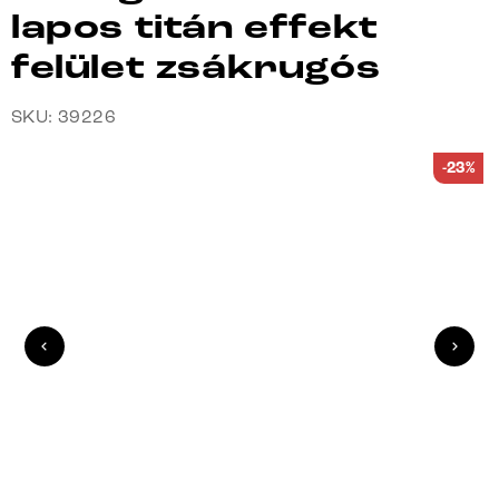
lapos titán effekt
felület zsákrugós
SKU: 39226
-23%