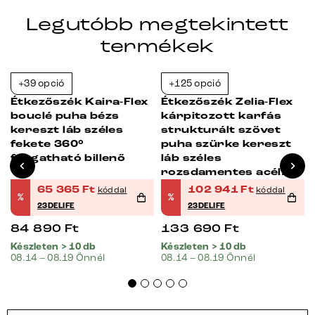
Legutóbb megtekintett
termékek
+39 opció
+125 opció
-23%
-23%
Étkezőszék Kaira-Flex
Étkezőszék Zelia-Flex
bouclé puha bézs
kárpitozott karfás
kereszt láb széles
strukturált szövet
fekete 360°
puha szürke kereszt
forgatható billenő
láb széles
rozsdamentes acél
360° forgatható
65 365
Ft
102 941
Ft
kóddal
kóddal
%
%
billenő zsákrugós
23DELIFE
23DELIFE
matrac
84 890
Ft
133 690
Ft
Készleten > 10 db
Készleten > 10 db
08.14 – 08.19 Önnél
08.14 – 08.19 Önnél