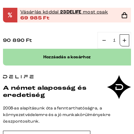
Vásárlás kóddal
23DELIFE
most csak
%
69 985
Ft
90 890
Ft
Étkezőszék
Pejo-
Hozzáadás a kosárhoz
Flex
mikroszálas
antracit
vintage
A német alaposság és
étkezőszék
eredetiség
lapos
titán
2008-as alapításunk óta a fenntarthatóságra, a
effekt
környezetvédelemre és a jó munkakörülményekre
felület
összpontosítunk.
zsákrugós
mennyiség