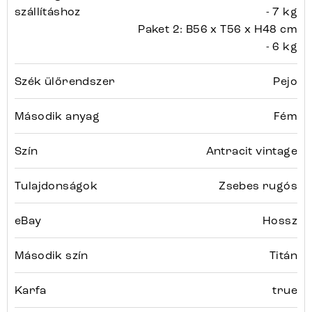
szállításhoz
- 7 kg
Paket 2: B56 x T56 x H48 cm
- 6 kg
Szék ülőrendszer
Pejo
Második anyag
Fém
Szín
Antracit vintage
Tulajdonságok
Zsebes rugós
eBay
Hossz
Második szín
Titán
Karfa
true