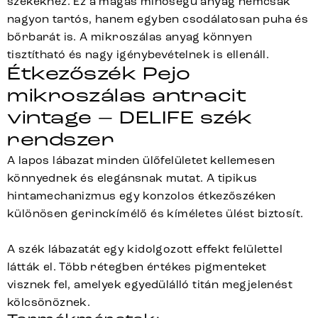
székekhez. Ez a magas minőségű anyag nemcsak
nagyon tartós, hanem egyben csodálatosan puha és
bőrbarát is. A mikroszálas anyag könnyen
tisztítható és nagy igénybevételnek is ellenáll.
Étkezőszék Pejo
mikroszálas antracit
vintage – DELIFE szék
rendszer
A lapos lábazat minden ülőfelületet kellemesen
könnyednek és elegánsnak mutat. A tipikus
hintamechanizmus egy konzolos étkezőszéken
különösen gerinckímélő és kíméletes ülést biztosít.
A szék lábazatát egy kidolgozott effekt felülettel
látták el. Több rétegben értékes pigmenteket
visznek fel, amelyek egyedülálló titán megjelenést
kölcsönöznek.