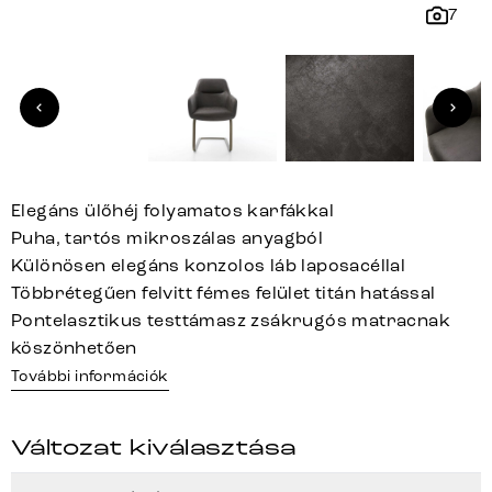
7
Elegáns ülőhéj folyamatos karfákkal
Puha, tartós mikroszálas anyagból
Különösen elegáns konzolos láb laposacéllal
Többrétegűen felvitt fémes felület titán hatással
Pontelasztikus testtámasz zsákrugós matracnak
köszönhetően
További információk
Változat kiválasztása