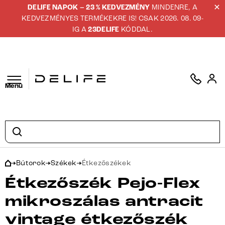
DELIFE NAPOK – 23 % KEDVEZMÉNY
MINDENRE, A
KEDVEZMÉNYES TERMÉKEKRE IS! CSAK 2026. 08. 09-
IG A
23DELIFE
KÓDDAL.
Menü
Bútorok
Székek
Étkezőszékek
Étkezőszék Pejo-Flex
mikroszálas antracit
vintage étkezőszék