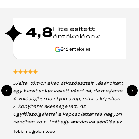
4,8
Hitelesített
értékelések
241 értékelés
„Jalta, tömör akác étkezőasztalt vásároltam,
„A
egy kicsit sokat kellett várni rá, de megérte.
ho
A valóságban is olyan szép, mint a képeken.
üg
A konyhánk ékessége lett. Az
ha
ügyfélszolgálattal a kapcsolattartás nagyon
vá
rendben volt . Volt egy aprócska sérülés az
Es
asztal talpánál, ami szállításkor
Több megjelenítése
202
keletkezhetett, de Vincze Úr segítségével