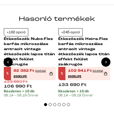
Hasonló termékek
+162 opció
+245 opció
-38%
-23%
Étkezőszék Nube-Flex
Étkezőszék Heira-Flex
karfás mikroszálas
karfás mikroszálas
antracit vintage
antracit vintage
n
étkezőszék lapos titán
étkezőszék lapos titán
effekt felület
effekt felület
zsákrugós
zsákrugós
82 382
Ft
102 941
Ft
kóddal
kóddal
%
%
23DELIFE
23DELIFE
133 690
Ft
133 690
Ft
106 990
Ft
Készleten > 10 db
Készleten > 10 db
08.14 – 08.19 Önnél
08.14 – 08.19 Önnél