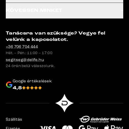
KÖVESSEN MINKET
Tanácsra van szüksége? Vegye fel
velünk a kapcsolatot.
+36 706 704 444
Hét. – Pén.: 11:00 – 17:00
segitseg@delife.hu
24 órán belül válaszolunk.
Google értékelések
4,8
Szállítás
Fizetés