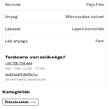
Sorozat
Pejo-Flex
Anyag
Mikroszálas szövet
Lábazat
Lapos konzolláb
Láb anyaga
Fém
Tanácsra van szüksége?
+36 706 704 444
Hét. – Pén.: 11:00 – 17:00
segitseg@delife.hu
24 órán belül válaszolunk.
Kategóriák
Étkezőszékek