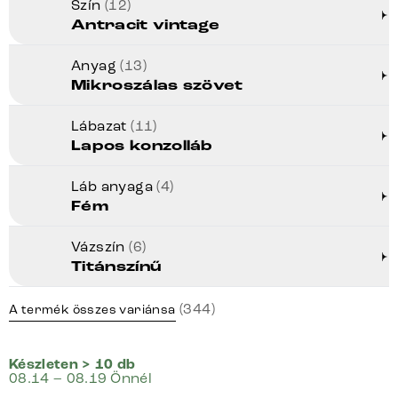
Szín
(12)
Antracit vintage
Anyag
(13)
Mikroszálas szövet
Lábazat
(11)
Lapos konzolláb
Láb anyaga
(4)
Fém
Vázszín
(6)
Titánszínű
(344)
A termék összes variánsa
Készleten > 10 db
08.14 – 08.19 Önnél