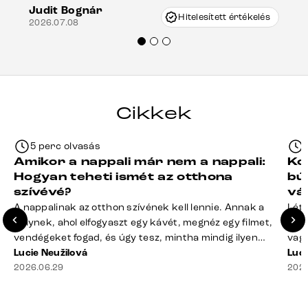
Judit Bognár
nagyon korrekten jártak el az ügyemben.
Hitelesített értékelés
2026.07.08
Mindenkinek ajánlani tudom a Delife
termékeket.“
Cikkek
5 perc olvasás
Amikor a nappali már nem a nappali:
Ko
Hogyan teheti ismét az otthona
bú
szívévé?
vá
A nappalinak az otthon szívének kell lennie. Annak a
Léte
helynek, ahol elfogyaszt egy kávét, megnéz egy filmet,
terv
vendégeket fogad, és úgy tesz, mintha mindig ilyen
vagy
rend lenne. A valóság? A takaró félig a kanapén hever,
Lucie Neužilová
mére
Luci
a távirányító rejtélyes módon eltűnt, a dohányzóasztal
2026.06.29
megf
2026
mindennek a gyűjtőhelyévé vált – a blokkoktól kezdve
búto
az ajakbalzsamig –, és valahol [&hellip;]
való