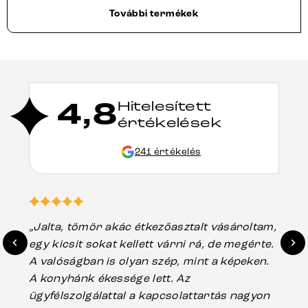
További termékek
4,8
Hitelesített
értékelések
241 értékelés
„Jalta, tömör akác étkezőasztalt vásároltam,
„A
egy kicsit sokat kellett várni rá, de megérte.
ho
A valóságban is olyan szép, mint a képeken.
üg
A konyhánk ékessége lett. Az
ha
ügyfélszolgálattal a kapcsolattartás nagyon
vá