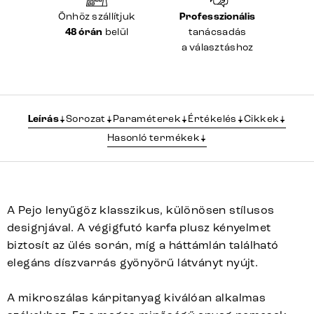
Önhöz szállítjuk
Professzionális
48 órán
belül
tanácsadás
a választáshoz
Leírás
Sorozat
Paraméterek
Értékelés
Cikkek
Hasonló termékek
A Pejo lenyűgöz klasszikus, különösen stílusos
designjával. A végigfutó karfa plusz kényelmet
biztosít az ülés során, míg a háttámlán található
elegáns díszvarrás gyönyörű látványt nyújt.
A mikroszálas kárpitanyag kiválóan alkalmas