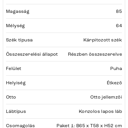
Magasság
85
Mélység
64
Szék típusa
Kárpitozott szék
Összeszerelési állapot
Részben összeszerelve
Felület
Puha
Helyiség
Étkező
Otto
Otto jellemzői
Lábtípus
Konzolos lapos láb
Csomagolás
Paket 1: B65 x T58 x H52 cm