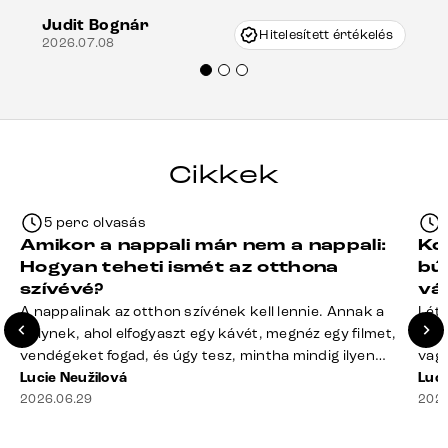
keletkezhetett, de Vincze Úr segítségével
Judit Bognár
nagyon korrekten jártak el az ügyemben.
Hitelesített értékelés
2026.07.08
Mindenkinek ajánlani tudom a Delife
termékeket.“
Cikkek
5 perc olvasás
Amikor a nappali már nem a nappali:
Ko
Hogyan teheti ismét az otthona
bú
szívévé?
vá
A nappalinak az otthon szívének kell lennie. Annak a
Léte
helynek, ahol elfogyaszt egy kávét, megnéz egy filmet,
terv
vendégeket fogad, és úgy tesz, mintha mindig ilyen
vagy
rend lenne. A valóság? A takaró félig a kanapén hever,
Lucie Neužilová
mére
Luci
a távirányító rejtélyes módon eltűnt, a dohányzóasztal
2026.06.29
megf
2026
mindennek a gyűjtőhelyévé vált – a blokkoktól kezdve
búto
az ajakbalzsamig –, és valahol [&hellip;]
való