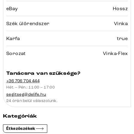
eBay
Hossz
Szék ülőrendszer
Vinka
Karfa
true
Sorozat
Vinka-Flex
Tanácsra van szüksége?
+36 706 704 444
Hét. – Pén.: 11:00 – 17:00
segitseg@delife.hu
24 órán belül válaszolunk.
Kategóriák
Étkezőszékek