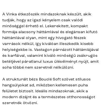
A Vinka étkezőszék mindazoknak készült, akik
tudják, hogy az igazi kényelem csak valódi
minőséggel érhető el. Lekerekített, kompakt
formája alacsony háttámlával és elegánsan kifutó
háttámlával olyan, mint egy hívogató fészek
varrások nélkül, így kiválóan illeszkedik kisebb
helyiségekbe is. Vastagon párnázott háttámlájával
és karfáival, valamint kiváló minőségű zsákrugós
betétjével páratlanul luxus ülésélményt nyújt, amit
soha többé nem szeretnél nélkülözni.
A strukturált bézs Bouclé Soft szövet stílusos
hangsúlyokat ad, miközben kellemesen puha
felületet biztosít. Ideális mindazoknak, akik a
modern dizájnt és a természetes otthonosságot
szeretnék ötvözni.