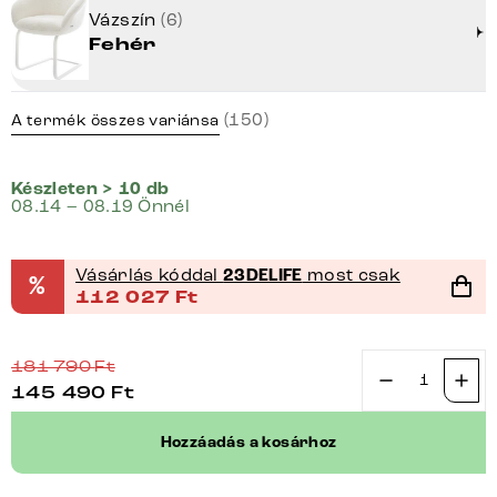
Vázszín
(6)
Fehér
(150)
A termék összes variánsa
Készleten > 10 db
08.14 – 08.19 Önnél
Vásárlás kóddal
23DELIFE
most csak
%
112 027
Ft
181 790
Ft
145 490
Ft
Étkezőszék
Vinka-
Hozzáadás a kosárhoz
Flex
karfás