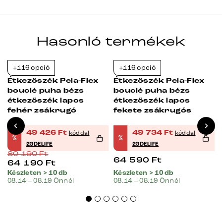
Hasonló termékek
+116 opció
+116 opció
-38%
-23%
Étkezőszék Pela-Flex
Étkezőszék Pela-Flex
bouclé puha bézs
bouclé puha bézs
étkezőszék lapos
étkezőszék lapos
fehér zsákrugó
fekete zsákrugós
49 426
Ft
49 734
Ft
kóddal
kóddal
%
%
23DELIFE
23DELIFE
80 190
Ft
64 590
Ft
64 190
Ft
Készleten > 10 db
Készleten > 10 db
08.14 – 08.19 Önnél
08.14 – 08.19 Önnél