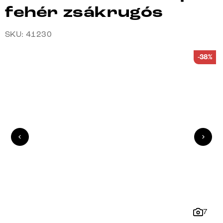
fehér zsákrugós
SKU: 41230
-38%
7