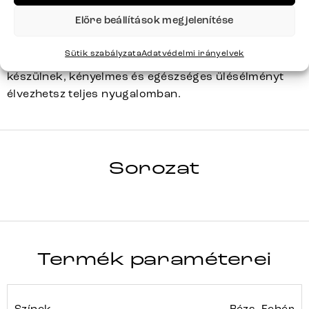
gerincet. A zsákrugó kiváló minőségű és tartós,
Előre beállítások megjelenítése
formastabil 40-es térfogatsűrűségű habbal és
kiváló nyomásállósággal rendelkezik. Design
Sütik szabályzata
Adatvédelmi irányelvek
bútorainkkal, amelyek zsákrugós betéttel
készülnek, kényelmes és egészséges ülésélményt
élvezhetsz teljes nyugalomban.
VINKA-
FLEX
Sorozat
Teljes sorozat részletei
Termék paraméterei
Színek
Bézs, Fehér