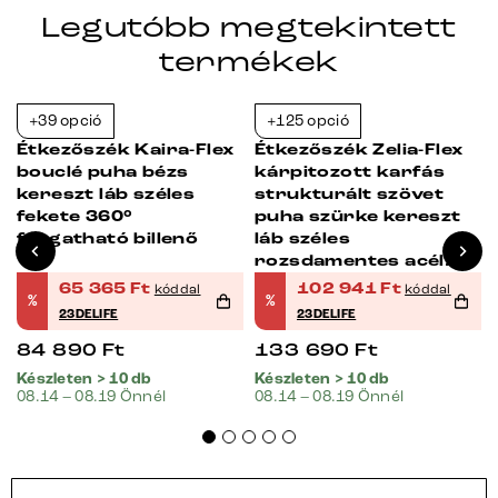
Legutóbb megtekintett
termékek
+39 opció
+125 opció
-23%
-23%
Étkezőszék Kaira-Flex
Étkezőszék Zelia-Flex
bouclé puha bézs
kárpitozott karfás
kereszt láb széles
strukturált szövet
fekete 360°
puha szürke kereszt
forgatható billenő
láb széles
rozsdamentes acél
360° forgatható
65 365
Ft
102 941
Ft
kóddal
kóddal
%
%
billenő zsákrugós
23DELIFE
23DELIFE
matrac
84 890
Ft
133 690
Ft
Készleten > 10 db
Készleten > 10 db
08.14 – 08.19 Önnél
08.14 – 08.19 Önnél