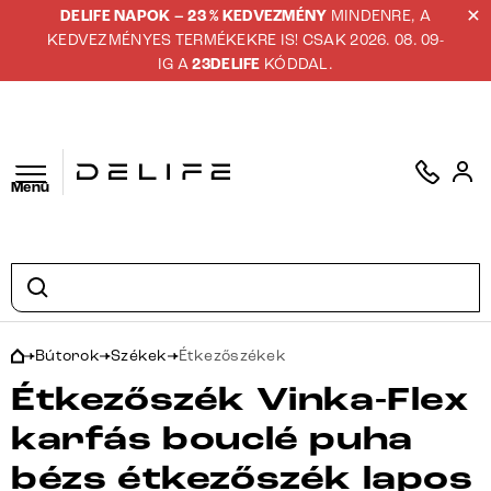
DELIFE NAPOK – 23 % KEDVEZMÉNY
MINDENRE, A
KEDVEZMÉNYES TERMÉKEKRE IS! CSAK 2026. 08. 09-
IG A
23DELIFE
KÓDDAL.
Menü
Bútorok
Székek
Étkezőszékek
Étkezőszék Vinka-Flex
karfás bouclé puha
bézs étkezőszék lapos