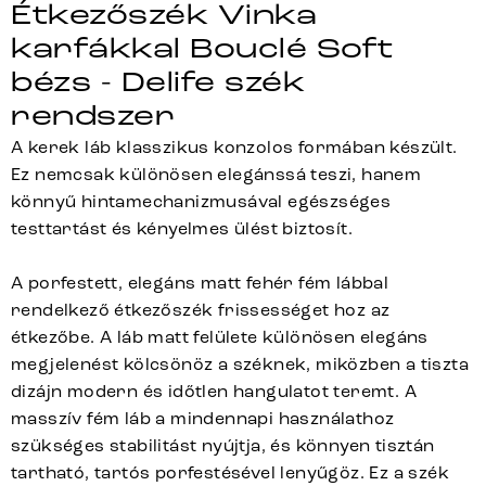
Étkezőszék Vinka
karfákkal Bouclé Soft
bézs - Delife szék
rendszer
A kerek láb klasszikus konzolos formában készült.
Ez nemcsak különösen elegánssá teszi, hanem
könnyű hintamechanizmusával egészséges
testtartást és kényelmes ülést biztosít.
A porfestett, elegáns matt fehér fém lábbal
rendelkező étkezőszék frissességet hoz az
étkezőbe. A láb matt felülete különösen elegáns
megjelenést kölcsönöz a széknek, miközben a tiszta
dizájn modern és időtlen hangulatot teremt. A
masszív fém láb a mindennapi használathoz
szükséges stabilitást nyújtja, és könnyen tisztán
tartható, tartós porfestésével lenyűgöz. Ez a szék