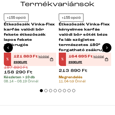
Termékvariánsok
+155 opció
+155 opció
-38%
-23%
Étkezőszék Vinka-Flex
Étkezőszék Vinka-Flex
karfás valódi bőr
kényelmes karfás
fekete étkezőszék
valódi bőr sötét bézs
lapos fekete
fa láb szögletes
zsákrugós
természetes 180°
forgatható zsákrugós
121 883
Ft
164 695
Ft
kóddal
kóddal
%
%
23DELIFE
23DELIFE
197 890
Ft
213 890
Ft
158 290
Ft
Készleten > 10 db
Megrendelés
08.14 – 08.19 Önnél
11.04-tól Önnél