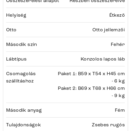
Összeszerelési állapot
Részben összeszerelve
Helyiség
Étkező
Otto
Otto jellemzői
Második szín
Fehér
Lábtípus
Konzolos lapos láb
Csomagolás
Paket 1: B59 x T54 x H45 cm
szállításhoz
- 6 kg
Paket 2: B69 x T68 x H66 cm
- 9 kg
Második anyag
Fém
Tulajdonságok
Zsebes rugós