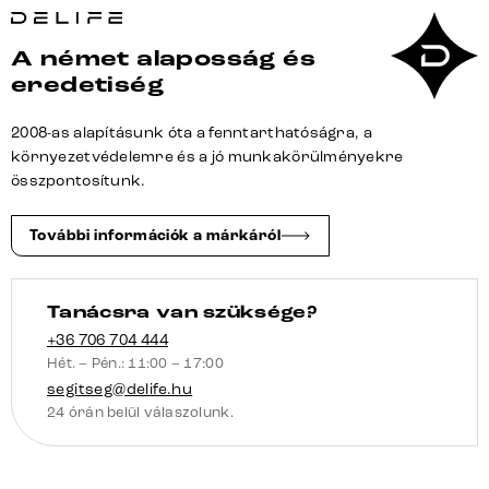
bouclé
puha
A német alaposság és
bézs
eredetiség
étkezőszék
lapos
2008-as alapításunk óta a fenntarthatóságra, a
fehér
környezetvédelemre és a jó munkakörülményekre
zsákrugós
összpontosítunk.
mennyiség
További információk a márkáról
Tanácsra van szüksége?
+36 706 704 444
Hét. – Pén.: 11:00 – 17:00
segitseg@delife.hu
24 órán belül válaszolunk.