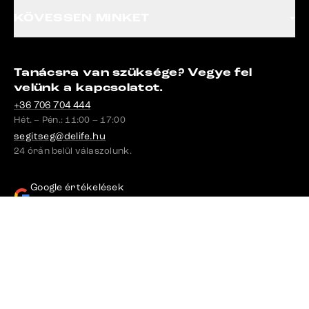
KÖVESSEN MINKET
Tanácsra van szüksége? Vegye fel
velünk a kapcsolatot.
+36 706 704 444
Hét. – Pén.: 11:00 – 17:00
segitseg@delife.hu
24 órán belül válaszolunk.
Google értékelések
4,8
Szállítás
Fizetés