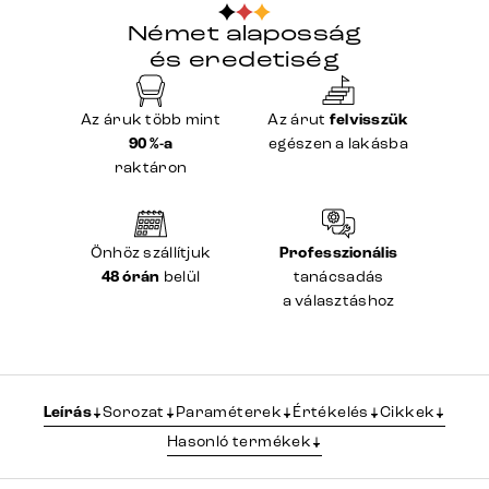
Német alaposság
és eredetiség
Az áruk több mint
Az árut
felvisszük
90 %-a
egészen a lakásba
raktáron
Önhöz szállítjuk
Professzionális
48 órán
belül
tanácsadás
a választáshoz
Leírás
Sorozat
Paraméterek
Értékelés
Cikkek
Hasonló termékek