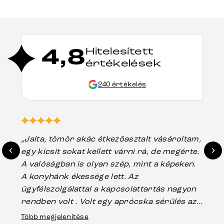
4,8
Hitelesített
értékelések
240 értékelés
„Jalta, tömör akác étkezőasztalt vásároltam,
„A
egy kicsit sokat kellett várni rá, de megérte.
ho
A valóságban is olyan szép, mint a képeken.
üg
A konyhánk ékessége lett. Az
ha
ügyfélszolgálattal a kapcsolattartás nagyon
vá
rendben volt . Volt egy aprócska sérülés az
Es
asztal talpánál, ami szállításkor
Több megjelenítése
202