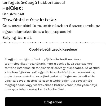
térfogatsűrűségű habborítással
Felület:
Strukturált
További részletek:
Összeszerelési útmutató: részben összeszerelt, az
egyes elemeket össze kell kapcsolni
Súly kg-ban: 11
Kiváló minőségű kidolgozásának köszönhetően
terhelhetőség akár 150 kg-ig
Cookie-beállítások kezelése
A letisztult hátlap különösen elegáns megjelenést
A legjobb szolgáltatások nyújtása érdekében olyan
biztosít, mivel a látható cipzárokat teljesen
technológiákat használunk, mint a cookie-k, az eszközökön
elhagyták vagy nagyon diszkréten oldalt helyezték el
történő információk tárolásához és/vagy eléréséhez. Az ezekkel
a technológiákkal való egyetértés lehetővé teszi számunkra,
A zsákrugós betétben az egyes rugókat zsákokba
hogy olyan adatokat kezeljünk, mint a böngészési viselkedés
varrják. Ezek nem kapcsolódnak össze, ellentétben
vagy az egyedi azonosító ezen a weboldalon. Az egyetértés
más rugózási megoldásokkal, ezért csak azok a
megtagadása vagy visszavonása hátrányosan befolyásolhatja
bizonyos tulajdonságokat és funkciókat.
rugók mozdulnak el, amelyeket ténylegesen
terhelnek. Ez a szerkezet pontelasztikus támaszt
Elfogadom
nyújt ülés közben, miközben tehermentesíti a