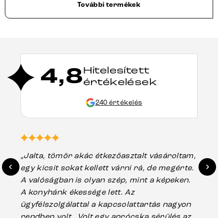
További termékek
4,8
Hitelesített
értékelések
240 értékelés
„Jalta, tömör akác étkezőasztalt vásároltam,
„A
egy kicsit sokat kellett várni rá, de megérte.
ho
A valóságban is olyan szép, mint a képeken.
üg
A konyhánk ékessége lett. Az
ha
ügyfélszolgálattal a kapcsolattartás nagyon
vá
rendben volt . Volt egy aprócska sérülés az