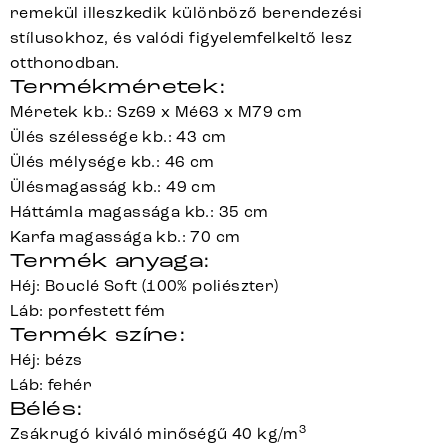
remekül illeszkedik különböző berendezési
stílusokhoz, és valódi figyelemfelkeltő lesz
otthonodban.
Termékméretek:
Méretek kb.: Sz69 x Mé63 x M79 cm
Ülés szélessége kb.: 43 cm
Ülés mélysége kb.: 46 cm
Ülésmagasság kb.: 49 cm
Háttámla magassága kb.: 35 cm
Karfa magassága kb.: 70 cm
Termék anyaga:
Héj: Bouclé Soft (100% poliészter)
Láb: porfestett fém
Termék színe:
Héj: bézs
Láb: fehér
Bélés:
3
Zsákrugó kiváló minőségű 40 kg/m