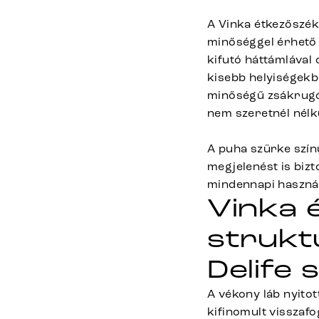
A Vinka étkezőszék
minőséggel érhető 
kifutó háttámlával 
kisebb helyiségekbe
minőségű zsákrugós
nem szeretnél nélk
A puha szürke szín
megjelenést is bizt
mindennapi haszná
Vinka 
strukt
Delife
A vékony láb nyitot
kifinomult visszafo