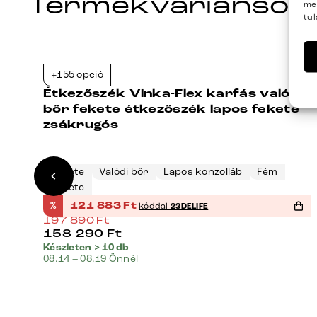
Termékvariánsok
me
tu
+155 opció
8%
-38%
es
Étkezőszék Vinka-Flex karfás valódi
bőr fekete étkezőszék lapos fekete
zsákrugós
Fekete
Valódi bőr
Lapos konzolláb
Fém
Fekete
%
121 883
Ft
kóddal
23DELIFE
197 890
Ft
158 290
Ft
Készleten > 10 db
08.14 – 08.19 Önnél