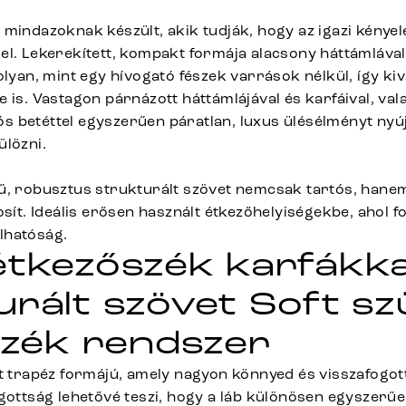
 mindazoknak készült, akik tudják, hogy az igazi kénye
el. Lekerekített, kompakt formája alacsony háttámláva
olyan, mint egy hívogató fészek varrások nélkül, így kiv
 is. Vastagon párnázott háttámlájával és karfáival, val
 betéttel egyszerűen páratlan, luxus ülésélményt nyúj
ülözni.
ű, robusztus strukturált szövet nemcsak tartós, hanem 
osít. Ideális erősen használt étkezőhelyiségekbe, ahol f
lhatóság.
étkezőszék karfákka
urált szövet Soft sz
 szék rendszer
t trapéz formájú, amely nagyon könnyed és visszafogott 
gottság lehetővé teszi, hogy a láb különösen egyszerűen