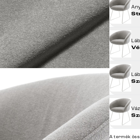
An
St
Lá
Vé
Lá
Sz
Vá
Sz
A termék öss