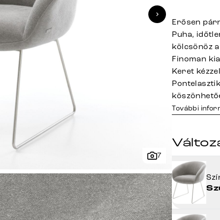
Erősen párn
Puha, időtl
kölcsönöz a
Finoman kial
Keret kézze
Pontelaszt
köszönhető
További info
Változ
7
Sz
Sz