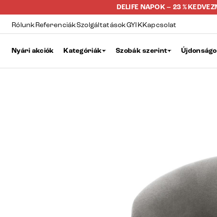
DELIFE NAPOK – 23 % KEDVE
Rólunk
Referenciák
Szolgáltatások
GYIK
Kapcsolat
Nyári akciók
Kategóriák
Szobák szerint
Újdonság