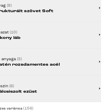
yag
(9)
rukturált szövet Soft
bazat
(10)
kony láb
b anyaga
(3)
atén rozsdamentes acél
zszín
(6)
álcsiszolt ezüst
(156)
zes variánsa