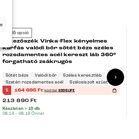
se
+155 opció
+
-23%
Étkezőszék Vinka-Flex kényelmes
É
karfás valódi bőr sötét bézs széles
k
rozsdamentes acél kereszt láb 360°
l
forgatható zsákrugós
3
m
Sötét bézs
Valódi bőr
Széles keresztláb
F
Szatén rozsdamentes acél
Szálcsiszolt ezüst
S
%
164 695
Ft
%
kóddal
23DELIFE
213 890
Ft
1
Készleten > 10 db
Ké
08.14 – 08.19 Önnél
08