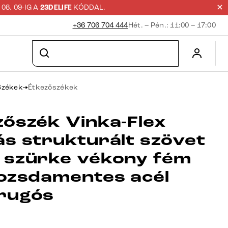
8. 09-IG A
23DELIFE
KÓDDAL.
+36 706 704 444
Hét. – Pén.: 11:00 – 17:00
Székek
Étkezőszékek
zőszék Vinka-Flex
ás strukturált szövet
 szürke vékony fém
rozsdamentes acél
rugós