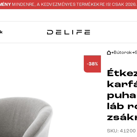
ZMÉNY
MINDENRE, A KEDVEZMÉNYES TERMÉKEKRE IS! CSAK 2026. 0
ok
Bútorok
-38%
Étke
karf
puha
láb 
zsák
SKU: 41200