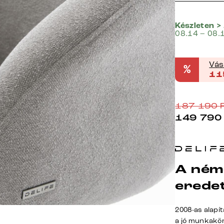
Készleten >
08.14 – 08.
Vás
%
11
187 190
149 790
A ném
erede
2008-as alapí
a jó munkakö