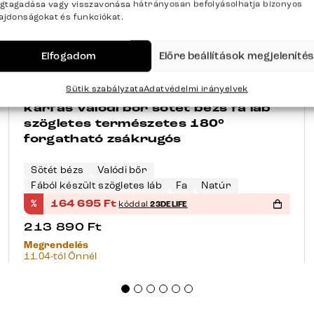
gtagadása vagy visszavonása hátrányosan befolyásolhatja bizonyos
lajdonságokat és funkciókat.
Elfogadom
Előre beállítások megjeleníté
+155 opció
-23%
Sütik szabályzata
Adatvédelmi irányelvek
Étkezőszék Vinka-Flex kényelmes
karfás valódi bőr sötét bézs fa láb
szögletes természetes 180°
forgatható zsákrugós
Sötét bézs
Valódi bőr
Fából készült szögletes láb
Fa
Natúr
%
164 695
Ft
kóddal
23DELIFE
213 890
Ft
Megrendelés
11.04-tól Önnél