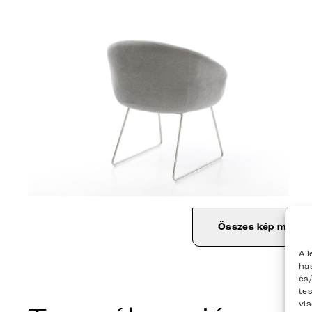
Összes kép megjel
A 
ha
és
te
vi