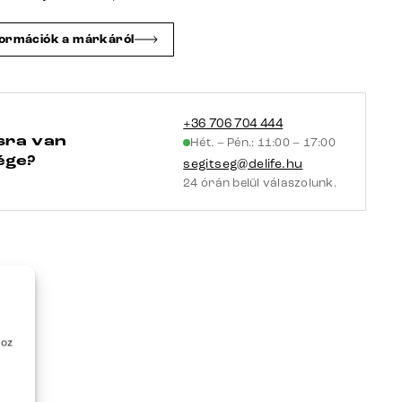
fém
láb
formációk a márkáról
rozsdamentes
acél
zsákrugós
mennyiség
+36 706 704 444
sra van
Hét. – Pén.: 11:00 – 17:00
ége?
segitseg@delife.hu
24 órán belül válaszolunk.
hoz
é