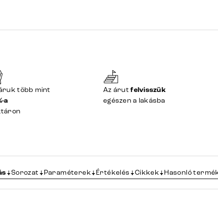
áruk több mint
Az árut
felvisszük
%-a
egészen a lakásba
ktáron
ás
Sorozat
Paraméterek
Értékelés
Cikkek
Hasonló termé