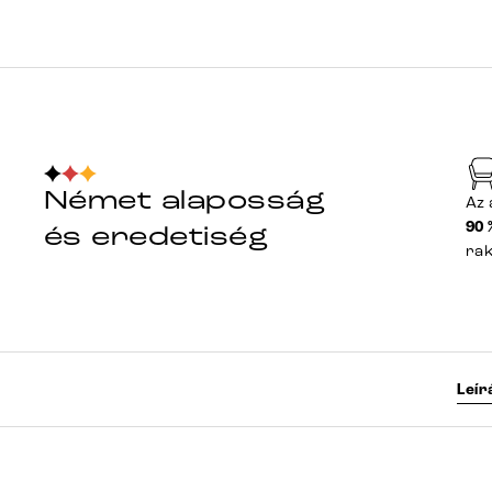
Német alaposság
Az 
90 
és eredetiség
ra
Leír