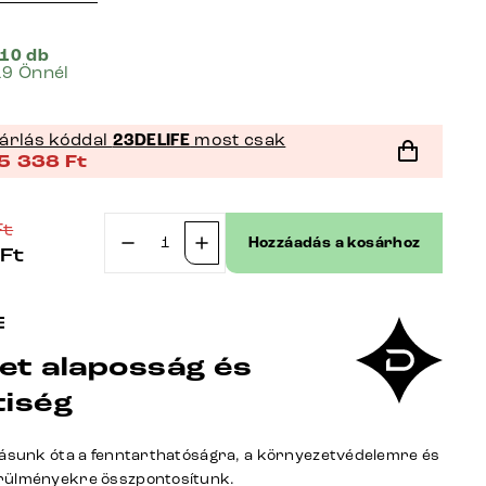
 10 db
19 Önnél
árlás kóddal
23DELIFE
most csak
5 338
Ft
Ft
Hozzáadás a kosárhoz
Ft
Étkezőszék
Vinka-
Flex
karfás
et alaposság és
strukturált
szövet
tiség
puha
szürke
tásunk óta a fenntarthatóságra, a környezetvédelemre és
vékony
rülményekre összpontosítunk.