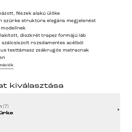
ázott, fészek alakú ülőke
en szürke struktúra elegáns megjelenést
 modellnek
akított, diszkrét trapez formájú láb
l szálcsiszolt rozsdamentes acélból
ikus testtámasz zsákrugós matracnak
en
rmációk
at kiválasztása
ín
(7)
ürke