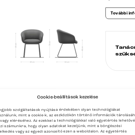
További in
Tanác
szüks
Cookie-beállítások kezelése
enítése
legjobb szolgáltatások nyújtása érdekében olyan technológiákat
sználunk, mint a cookie-k, az eszközökön történő információk tárolásá
/vagy eléréséhez. Az ezekkel a technológiákkal való egyetértés lehetőv
szi számunkra, hogy olyan adatokat kezeljünk, mint a böngészési
selkedés vagy az egyedi azonosító ezen a weboldalon. Az egyetértés