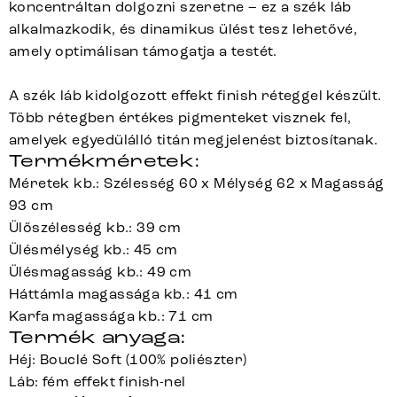
koncentráltan dolgozni szeretne – ez a szék láb
alkalmazkodik, és dinamikus ülést tesz lehetővé,
amely optimálisan támogatja a testét.
A szék láb kidolgozott effekt finish réteggel készült.
Több rétegben értékes pigmenteket visznek fel,
amelyek egyedülálló titán megjelenést biztosítanak.
Termékméretek:
Méretek kb.: Szélesség 60 x Mélység 62 x Magasság
93 cm
Ülőszélesség kb.: 39 cm
Ülésmélység kb.: 45 cm
Ülésmagasság kb.: 49 cm
Háttámla magassága kb.: 41 cm
Karfa magassága kb.: 71 cm
Termék anyaga:
Héj: Bouclé Soft (100% poliészter)
Láb: fém effekt finish-nel