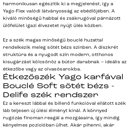
harmonikusan egészítik ki a megjelenést, így a
Yago-Flex valódi látványosság az ebédlőjében. A
kiváló minőségű habbal és zsákrugóval párnázott
ülőfelület igazi élvezetet nyújt ülés közben.
Ez a szék magas minőségű bouclé huzattal
rendelkezik meleg sötét bézs színben. A diszkrét
struktúra és a nyugodt szín modern, otthonos
kisugárzást kölcsönöz a bútor darabnak – ideális az
étkezőbe vagy az olvasósarokba.
Étkezőszék Yago karfával
Bouclé Soft sötét bézs -
Delife szék rendszer
Ez a kereszt lábbal és billenő funkcióval ellátott szék
láb teljesen új ülési élményt kínál. A könnyed
rugózás finoman reagál a mozgásaira, így mindig
kényelmes pozícióban ülhet. Akár pihenni, akár