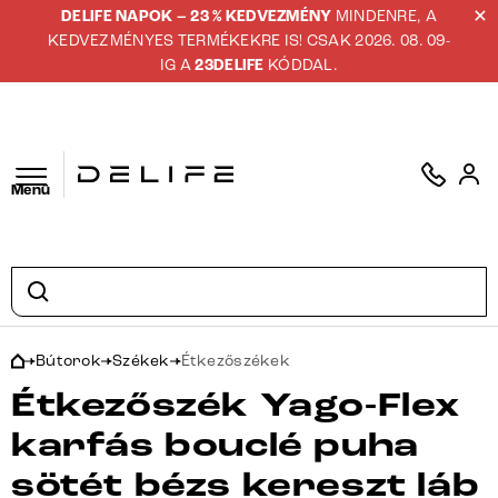
DELIFE NAPOK – 23 % KEDVEZMÉNY
MINDENRE, A
KEDVEZMÉNYES TERMÉKEKRE IS! CSAK 2026. 08. 09-
IG A
23DELIFE
KÓDDAL.
Menü
Bútorok
Székek
Étkezőszékek
Étkezőszék Yago-Flex
karfás bouclé puha
sötét bézs kereszt láb