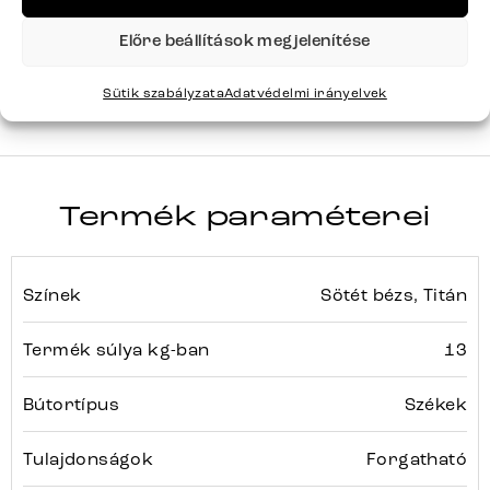
YAGO-
Előre beállítások megjelenítése
FLEX
Sorozat
Teljes sorozat részletei
Sütik szabályzata
Adatvédelmi irányelvek
Termék paraméterei
Színek
Sötét bézs, Titán
Termék súlya kg-ban
13
Bútortípus
Székek
Tulajdonságok
Forgatható