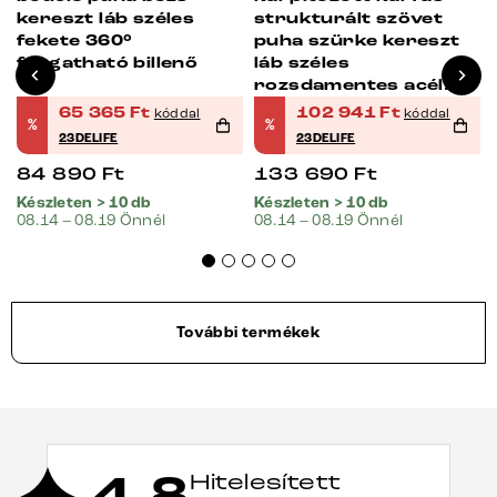
kereszt láb széles
strukturált szövet
fekete 360°
puha szürke kereszt
forgatható billenő
láb széles
rozsdamentes acél
360° forgatható
65 365
Ft
102 941
Ft
kóddal
kóddal
%
%
billenő zsákrugós
23DELIFE
23DELIFE
matrac
84 890
Ft
133 690
Ft
Készleten > 10 db
Készleten > 10 db
08.14 – 08.19 Önnél
08.14 – 08.19 Önnél
További termékek
4,8
Hitelesített