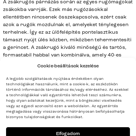
A zsákrugós párnázás során az egyes rugómagokat
zsákokba varrják. Ezek más rugózásokkal
ellentétben nincsenek összekapcsolva, ezért csak
azok a rugók mozdulnak el, amelyeket ténylegesen
terhelnek. Így ez az ülőfelépítés pontelasztikus
támaszt nyújt ülés közben, miközben tehermentesíti
a gerincet. A zsákrugó kiváló minőségű és tartós,
formastabil habbal van kombinálva, amely 40-es
sűrűségű és kiváló nyomásállóságú. Design
Cookie-beállítások kezelése
bútorainkkal, amelyek zsákrugóval készülnek,
kényelmes és egészséges ülést élvezhet teljes
A legjobb szolgáltatások nyújtása érdekében olyan
technológiákat használunk, mint a cookie-k, az eszközökön
nyugalomban.
történő információk tárolásához és/vagy eléréséhez. Az ezekkel
Beépített visszahúzó funkció az ülőhéj automatikus
a technológiákkal való egyetértés lehetővé teszi számunkra,
visszaforgatásához kiinduló pozíciójába
hogy olyan adatokat kezeljünk, mint a böngészési viselkedés
vagy az egyedi azonosító ezen a weboldalon. Az egyetértés
Kényelmes billenő funkció a finom előre-hátra
megtagadása vagy visszavonása hátrányosan befolyásolhatja
hintázáshoz, amely javítja az ergonómiát és növeli az
bizonyos tulajdonságokat és funkciókat.
ülés kényelmét
Elfogadom