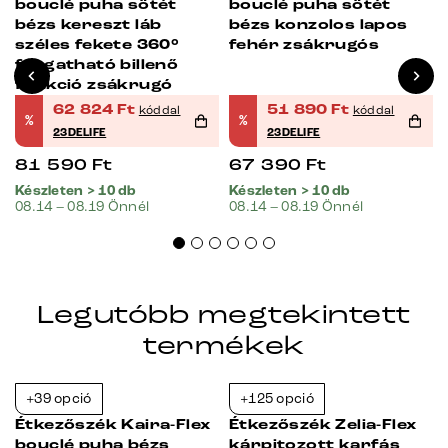
bouclé puha sötét
bouclé puha sötét
bézs kereszt láb
bézs konzolos lapos
széles fekete 360°
fehér zsákrugós
forgatható billenő
s
funkció zsákrugó
62 824
Ft
51 890
Ft
kóddal
kóddal
%
%
23DELIFE
23DELIFE
81 590
Ft
67 390
Ft
Készleten > 10 db
Készleten > 10 db
08.14 – 08.19 Önnél
08.14 – 08.19 Önnél
Legutóbb megtekintett
termékek
+39 opció
+125 opció
-23%
-23%
Étkezőszék Kaira-Flex
Étkezőszék Zelia-Flex
bouclé puha bézs
kárpitozott karfás