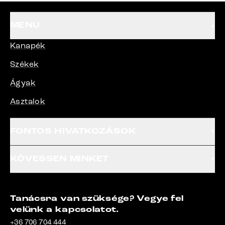
MENU
Kanapék
Székek
Ágyak
Asztalok
FONTOS HIVATKOZÁSOK
KÖVESSEN MINKET
Tanácsra van szüksége? Vegye fel
velünk a kapcsolatot.
+36 706 704 444