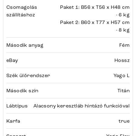
Csomagolás
Paket 1: B56 x T56 x H48 cm
szállításhoz
- 6 kg
Paket 2: B60 x T77 x H57 cm
- 8 kg
Második anyag
Fém
eBay
Hossz
Szék ülőrendszer
Yago L
Második szín
Titán
Lábtípus
Alacsony keresztláb hintázó funkcióval
Karfa
true