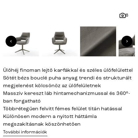
8
Ülőhéj finoman lejtő karfákkal és széles ülőfelülettel
Sötét bézs bouclé puha anyag trendi és strukturált
megjelenést kölcsönöz az ülőfelületnek
Masszív kereszt láb hintamechanizmussal és 360°-
ban forgatható
Többrétegűen felvitt fémes felület titán hatással
Különösen modern a nyitott háttámla
megszakításnak köszönhetően
További információk