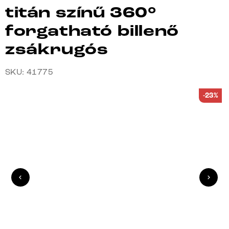
titán színű 360°
forgatható billenő
zsákrugós
SKU: 41775
-23%