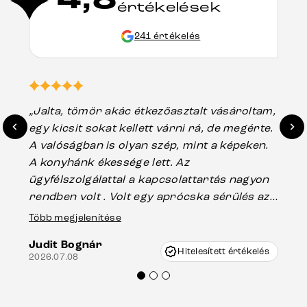
értékelések
241 értékelés
„Jalta, tömör akác étkezőasztalt vásároltam,
„A
egy kicsit sokat kellett várni rá, de megérte.
ho
A valóságban is olyan szép, mint a képeken.
üg
A konyhánk ékessége lett. Az
ha
ügyfélszolgálattal a kapcsolattartás nagyon
vá
rendben volt . Volt egy aprócska sérülés az
Es
asztal talpánál, ami szállításkor
Több megjelenítése
202
keletkezhetett, de Vincze Úr segítségével
Judit Bognár
nagyon korrekten jártak el az ügyemben.
Hitelesített értékelés
2026.07.08
Mindenkinek ajánlani tudom a Delife
termékeket.“