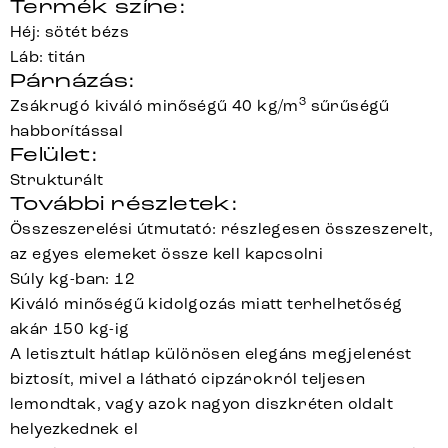
Termék színe:
Héj: sötét bézs
Láb: titán
Párnázás:
3
Zsákrugó kiváló minőségű 40 kg/m
sűrűségű
habborítással
Felület:
Strukturált
További részletek:
Összeszerelési útmutató: részlegesen összeszerelt,
az egyes elemeket össze kell kapcsolni
Súly kg-ban: 12
Kiváló minőségű kidolgozás miatt terhelhetőség
akár 150 kg-ig
A letisztult hátlap különösen elegáns megjelenést
biztosít, mivel a látható cipzárokról teljesen
lemondtak, vagy azok nagyon diszkréten oldalt
helyezkednek el