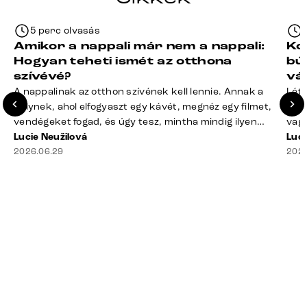
5 perc olvasás
Amikor a nappali már nem a nappali:
Ko
Hogyan teheti ismét az otthona
bú
szívévé?
vá
A nappalinak az otthon szívének kell lennie. Annak a
Léte
helynek, ahol elfogyaszt egy kávét, megnéz egy filmet,
terv
vendégeket fogad, és úgy tesz, mintha mindig ilyen
vagy
rend lenne. A valóság? A takaró félig a kanapén hever,
Lucie Neužilová
mére
Luci
a távirányító rejtélyes módon eltűnt, a dohányzóasztal
2026.06.29
megf
2026
mindennek a gyűjtőhelyévé vált – a blokkoktól kezdve
búto
az ajakbalzsamig –, és valahol [&hellip;]
való
rá n