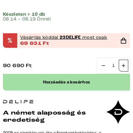
Készleten > 10 db
08.14 – 08.19 Önnél
Vásárlás kóddal
23DELIFE
most csak
%
69 831
Ft
90 690
Ft
Étkezőszék
Yago-
Hozzáadás a kosárhoz
Flex
karfás
bouclé
puha
A német alaposság és
sötét
eredetiség
bézs
kereszt
2008-as alapításunk óta a fenntarthatóságra, a