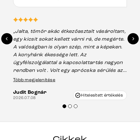
„Jalta, tömör akác étkezőasztalt vásároltam,
„A
egy kicsit sokat kellett várni rá, de megérte.
ho
A valóságban is olyan szép, mint a képeken.
üg
A konyhánk ékessége lett. Az
ha
ügyfélszolgálattal a kapcsolattartás nagyon
vá
rendben volt . Volt egy aprócska sérülés az
Es
asztal talpánál, ami szállításkor
Több megjelenítése
202
keletkezhetett, de Vincze Úr segítségével
Judit Bognár
nagyon korrekten jártak el az ügyemben.
Hitelesített értékelés
2026.07.08
Mindenkinek ajánlani tudom a Delife
termékeket.“
Cikkek