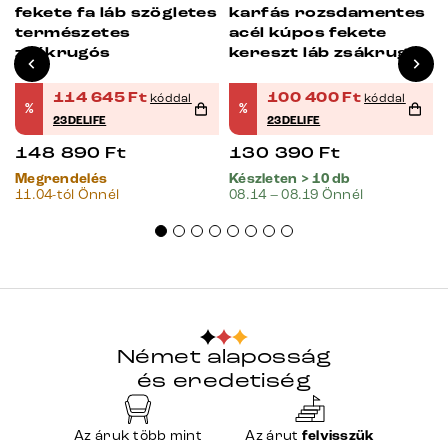
fekete fa láb szögletes
karfás rozsdamentes
természetes
acél kúpos fekete
zsákrugós
kereszt láb zsákrugós
114 645
Ft
100 400
Ft
kóddal
kóddal
%
%
23DELIFE
23DELIFE
148 890
Ft
130 390
Ft
Megrendelés
Készleten > 10 db
11.04-tól Önnél
08.14 – 08.19 Önnél
Német alaposság
és eredetiség
Az áruk több mint
Az árut
felvisszük