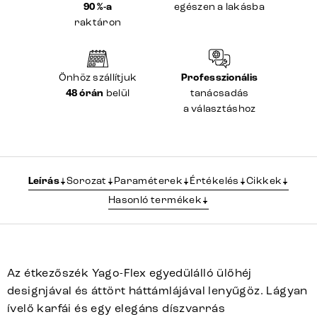
90 %-a
egészen a lakásba
raktáron
Önhöz szállítjuk
Professzionális
48 órán
belül
tanácsadás
a választáshoz
Leírás
Sorozat
Paraméterek
Értékelés
Cikkek
Hasonló termékek
Az étkezőszék Yago-Flex egyedülálló ülőhéj
designjával és áttört háttámlájával lenyűgöz. Lágyan
ívelő karfái és egy elegáns díszvarrás