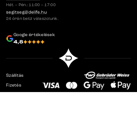
Hét. – Pén.: 11:00 – 17:00
segitseg@delife.hu
24 órán belül válaszolunk.
Google értékelések
4,8
Szállítás
Fizetés
Csehország
Szlovákia
Németország
Svájc
Franciaország
Lengyelország
Hollandia