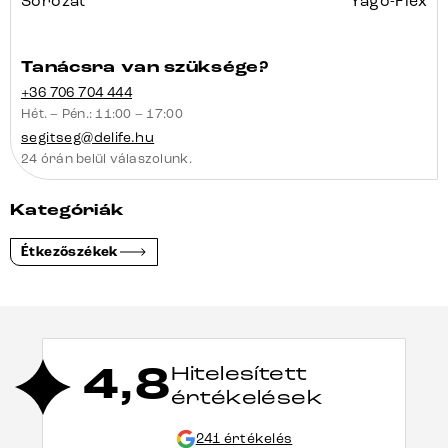
Sorozat
Yago-Flex
Tanácsra van szüksége?
+36 706 704 444
Hét. – Pén.: 11:00 – 17:00
segitseg@delife.hu
24 órán belül válaszolunk.
Kategóriák
Étkezőszékek
4,8
Hitelesített
értékelések
241 értékelés