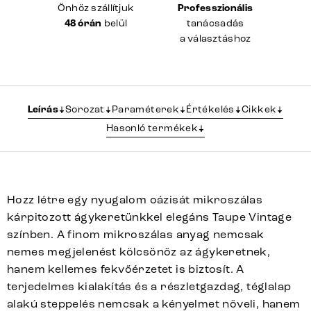
Önhöz szállítjuk
Professzionális
48 órán
belül
tanácsadás
a választáshoz
Leírás
Sorozat
Paraméterek
Értékelés
Cikkek
Hasonló termékek
Hozz létre egy nyugalom oázisát mikroszálas
kárpitozott ágykeretünkkel elegáns Taupe Vintage
színben. A finom mikroszálas anyag nemcsak
nemes megjelenést kölcsönöz az ágykeretnek,
hanem kellemes fekvőérzetet is biztosít. A
terjedelmes kialakítás és a részletgazdag, téglalap
alakú steppelés nemcsak a kényelmet növeli, hanem