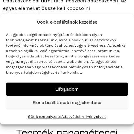
Összeszerelési útmutató: részben összeszerelt, az
egyes elemeket össze kell kapcsolni
Súly kg-ban: 97
Cookie-beállítások kezelése
A hátoldal valódi borítással készült, látható
varrások nélkül
A legjobb szolgáltatások nyújtása érdekében olyan
A középső merevítő és a fém alkatrészek nemcsak
technológiákat használunk, mint a cookie-k, az eszközökön
az ágy stabilitását biztosítják, hanem lehetővé teszik
történő információk tárolásához és/vagy eléréséhez. Az ezekkel
a technológiákkal való egyetértés lehetővé teszi számunkra,
a léces ágybetét különböző magasságokban történő
hogy olyan adatokat kezeljünk, mint a böngészési viselkedés
rögzítését is
vagy az egyedi azonosító ezen a weboldalon. Az egyetértés
megtagadása vagy visszavonása hátrányosan befolyásolhatja
bizonyos tulajdonságokat és funkciókat.
Elfogadom
CUTIO
Sorozat
Teljes sorozat részletei
Előre beállítások megjelenítése
Sütik szabályzata
Adatvédelmi irányelvek
Termék paraméterei