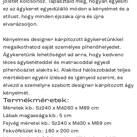
jólétet kölcsönöz. Tapasztald meg, hogyan egyesíti
ez az ágykeret egyedülálló módon a kényelmet és a
stílust, hogy minden éjszaka újra és újra
elvarázsoljon.
Kényelmes designer kárpitozott ágykeretünkkel
megalkothatod saját személyes pihenőhelyedet.
Ágykeretünk lehetőséget ad arra, hogy kedvenc
léces ágybetéteddel és matracoddal egyedi
pihenőoázist alakíts ki. Alakítsd hálószobádat teljes
mértékben egyéni ízlésed és igényeid szerint, és
élvezd a személyre szabott designer kárpitozott ágy
kényelmét.
Termékméretek:
Méretek kb.: Sz240 x Mé260 x M89 cm
Lábak magassága kb.: 5 cm
Fejvég méretei kb.: Sz240 x Mé30 x M89 cm
Fekvőfelület kb.: 180 x 200 cm