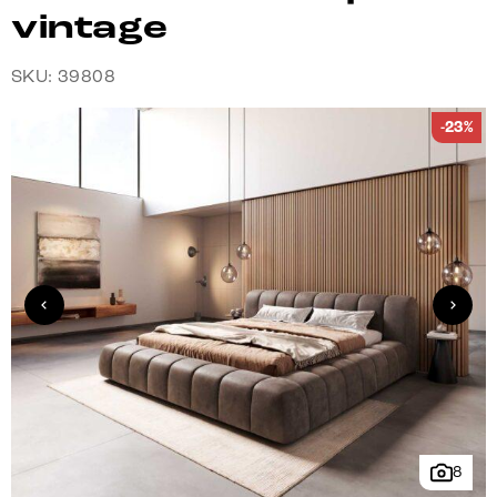
vintage
SKU: 39808
-23%
8