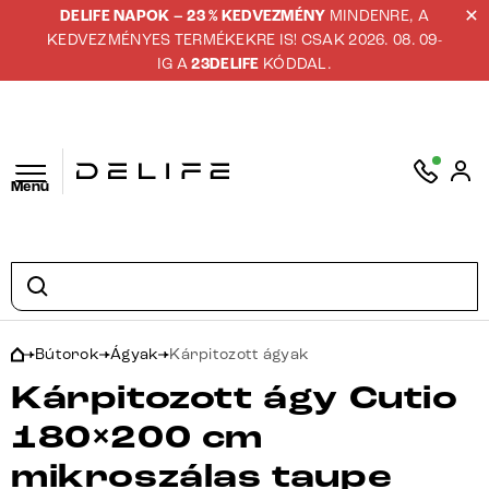
DELIFE NAPOK – 23 % KEDVEZMÉNY
MINDENRE, A
KEDVEZMÉNYES TERMÉKEKRE IS! CSAK 2026. 08. 09-
IG A
23DELIFE
KÓDDAL.
Menü
Bútorok
Ágyak
Kárpitozott ágyak
Kárpitozott ágy Cutio
180×200 cm
mikroszálas taupe