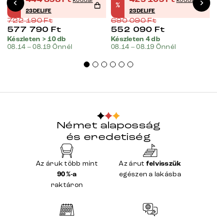
444 898
Ft
425 109
Ft
kóddal
kóddal
%
%
23DELIFE
23DELIFE
722 190
Ft
690 090
Ft
577 790
Ft
552 090
Ft
Készleten > 10 db
Készleten 4 db
08.14 – 08.19 Önnél
08.14 – 08.19 Önnél
Német alaposság
és eredetiség
Az áruk több mint
Az árut
felvisszük
90 %-a
egészen a lakásba
raktáron