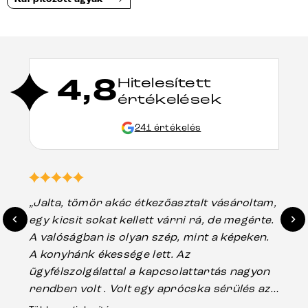
4,8
Hitelesített
értékelések
241 értékelés
„Jalta, tömör akác étkezőasztalt vásároltam,
„A
egy kicsit sokat kellett várni rá, de megérte.
ho
A valóságban is olyan szép, mint a képeken.
üg
A konyhánk ékessége lett. Az
ha
ügyfélszolgálattal a kapcsolattartás nagyon
vá
rendben volt . Volt egy aprócska sérülés az
Es
asztal talpánál, ami szállításkor