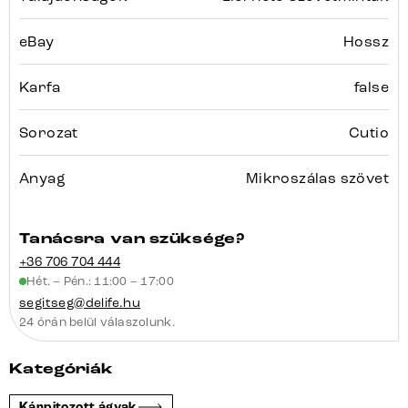
eBay
Hossz
Karfa
false
Sorozat
Cutio
Anyag
Mikroszálas szövet
Tanácsra van szüksége?
+36 706 704 444
Hét. – Pén.: 11:00 – 17:00
segitseg@delife.hu
24 órán belül válaszolunk.
Kategóriák
Kárpitozott ágyak