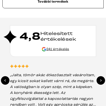
További termékek
4,8
Hitelesített
értékelések
241 értékelés
„Jalta, tömör akác étkezőasztalt vásároltam,
„A
egy kicsit sokat kellett várni rá, de megérte.
ho
A valóságban is olyan szép, mint a képeken.
üg
A konyhánk ékessége lett. Az
ha
ügyfélszolgálattal a kapcsolattartás nagyon
vá
rendben volt . Volt egy aprócska sérülés az