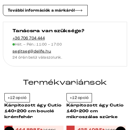
További információk a márkáról
Tanácsra van szüksége?
+36 706 704 444
Hét. – Pén.: 11:00 – 17:00
segitseg@delife.hu
24 órán belül válaszolunk.
Termékvariánsok
+12 opció
+12 opció
Bestseller
-38%
-38%
Kárpitozott ágy Cutio
Kárpitozott ágy Cutio
140×200 cm bouclé
140×200 cm
krémfehér
mikroszálas szürke