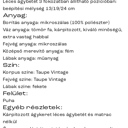
Léces ágybetét 3 fokozatban állítható pozícióban:
beépítési mélység 13/19/24 cm
Anyag:
Borítás anyaga: mikroszálas (100% poliészter)
Váz anyaga: tömör fa, kárpitozott, kiváló minőségű,
extra vastag habbal
Fejvég anyaga: mikroszálas
Középső merevítő anyaga: fém
Lábak anyaga: műanyag
Szín:
Korpus színe: Taupe Vintage
Fejvég színe: Taupe Vintage
Lábak színe: fekete
Felület:
Puha
Egyéb részletek:
Kárpitozott ágykeret léces ágybetét és matrac
nélkül