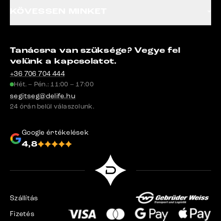
KÖVESSEN MINKET
Tanácsra van szüksége? Vegye fel
velünk a kapcsolatot.
+36 706 704 444
Hét. – Pén.: 11:00 – 17:00
segitseg@delife.hu
24 órán belül válaszolunk.
Google értékelések
4,8
Szállítás
Fizetés