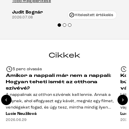
Több megjelenítése
202
keletkezhetett, de Vincze Úr segítségével
Judit Bognár
nagyon korrekten jártak el az ügyemben.
Hitelesített értékelés
2026.07.08
Mindenkinek ajánlani tudom a Delife
termékeket.“
Cikkek
5 perc olvasás
Amikor a nappali már nem a nappali:
Ko
Hogyan teheti ismét az otthona
bú
szívévé?
vá
A nappalinak az otthon szívének kell lennie. Annak a
Léte
helynek, ahol elfogyaszt egy kávét, megnéz egy filmet,
terv
vendégeket fogad, és úgy tesz, mintha mindig ilyen
vagy
rend lenne. A valóság? A takaró félig a kanapén hever,
Lucie Neužilová
mére
Luci
a távirányító rejtélyes módon eltűnt, a dohányzóasztal
2026.06.29
megf
2026
mindennek a gyűjtőhelyévé vált – a blokkoktól kezdve
búto