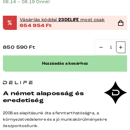
08.14 – 08.19 Önnél
Vásárlás kóddal
23DELIFE
most csak
%
654 954
Ft
850 590
Ft
Kárpitozott
ágy
Hozzáadás a kosárhoz
Cutio
180x200
cm
mikroszálas
A német alaposság és
taupe
eredetiség
vintage
mennyiség
2008-as alapításunk óta a fenntarthatóságra, a
környezetvédelemre és a jó munkakörülményekre
összpontosítunk.