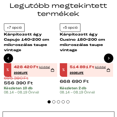
Legutóbb megtekintett
termékek
+7 opció
+5 opció
Bestseller
-38%
-23%
Kárpitozott ágy
Kárpitozott ágy
Capujo 140×200 cm
Cusino 180×200 cm
mikroszálas taupe
mikroszálas taupe
vintage
vintage
428 420
Ft
514 891
Ft
kóddal
kóddal
%
%
23DELIFE
23DELIFE
695 390
Ft
668 690
Ft
556 390
Ft
Készleten 10 db
Készleten 2 db
08.14 – 08.19 Önnél
08.14 – 08.19 Önnél