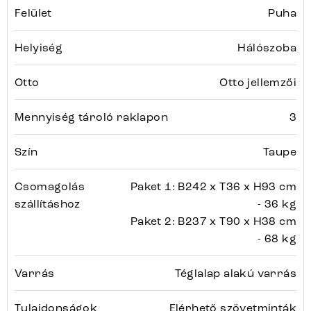
Felület
Puha
Helyiség
Hálószoba
Otto
Otto jellemzői
Mennyiség tároló raklapon
3
Szín
Taupe
Csomagolás
Paket 1: B242 x T36 x H93 cm
szállításhoz
- 36 kg
Paket 2: B237 x T90 x H38 cm
- 68 kg
Varrás
Téglalap alakú varrás
Tulajdonságok
Elérhető szövetminták