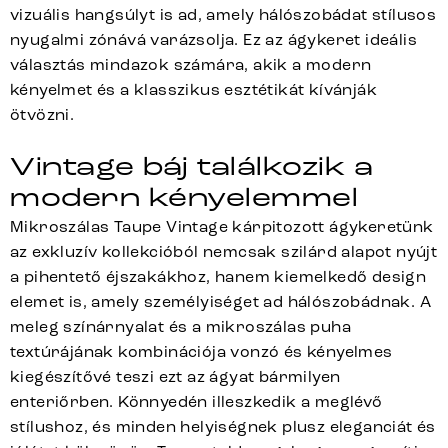
vizuális hangsúlyt is ad, amely hálószobádat stílusos
nyugalmi zónává varázsolja. Ez az ágykeret ideális
választás mindazok számára, akik a modern
kényelmet és a klasszikus esztétikát kívánják
ötvözni.
Vintage báj találkozik a
modern kényelemmel
Mikroszálas Taupe Vintage kárpitozott ágykeretünk
az exkluzív kollekcióból nemcsak szilárd alapot nyújt
a pihentető éjszakákhoz, hanem kiemelkedő design
elemet is, amely személyiséget ad hálószobádnak. A
meleg színárnyalat és a mikroszálas puha
textúrájának kombinációja vonzó és kényelmes
kiegészítővé teszi ezt az ágyat bármilyen
enteriőrben. Könnyedén illeszkedik a meglévő
stílushoz, és minden helyiségnek plusz eleganciát és