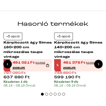
Hasonló termékek
+5 opció
+5 opció
-38%
-38%
Kárpitozott ágy Simea
Kárpitozott ágy Simea
180×200 cm
140×200 cm
mikroszálas taupe
mikroszálas taupe
vintage
vintage
491 021
Ft
461 376
Ft
kóddal
kóddal
%
%
23DELIFE
23DELIFE
797 090
Ft
748 890
Ft
637 690
Ft
599 190
Ft
Készleten 1 db
Készleten 9 db
08.14 – 08.19 Önnél
08.14 – 08.19 Önnél