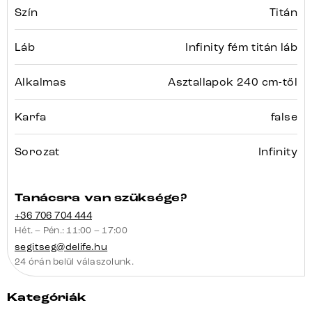
Szín
Titán
Láb
Infinity fém titán láb
Alkalmas
Asztallapok 240 cm-től
Karfa
false
Sorozat
Infinity
Tanácsra van szüksége?
+36 706 704 444
Hét. – Pén.: 11:00 – 17:00
segitseg@delife.hu
24 órán belül válaszolunk.
Kategóriák