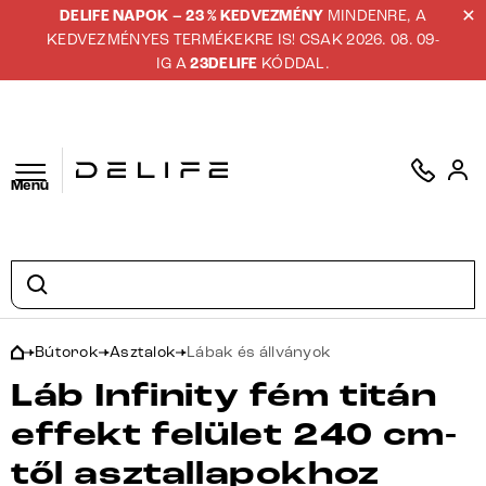
DELIFE NAPOK – 23 % KEDVEZMÉNY
MINDENRE, A
KEDVEZMÉNYES TERMÉKEKRE IS! CSAK 2026. 08. 09-
IG A
23DELIFE
KÓDDAL.
Menü
Bútorok
Asztalok
Lábak és állványok
Láb Infinity fém titán
effekt felület 240 cm-
től asztallapokhoz