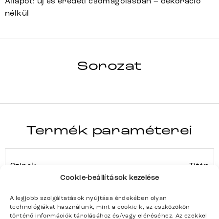
Állapot: új és eredeti csomagolásban – dekoráció
nélkül
INFINITY
Sorozat
Teljes sorozat részletei
Termék paraméterei
Színek
Titán
Cookie-beállítások kezelése
Termék súlya kg-ban
89.5
A legjobb szolgáltatások nyújtása érdekében olyan
technológiákat használunk, mint a cookie-k, az eszközökön
Bútortípus
Étkezőasztalok
történő információk tárolásához és/vagy eléréséhez. Az ezekkel