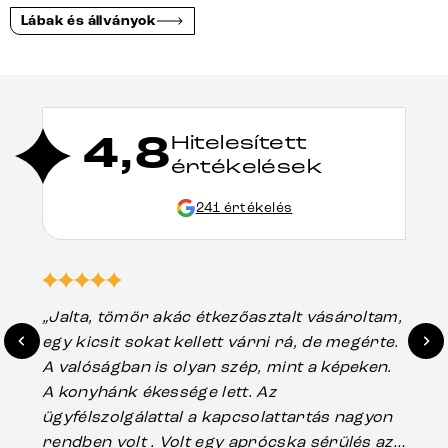
Lábak és állványok
4,8
Hitelesített
értékelések
241 értékelés
„Jalta, tömör akác étkezőasztalt vásároltam,
„A
egy kicsit sokat kellett várni rá, de megérte.
ho
A valóságban is olyan szép, mint a képeken.
üg
A konyhánk ékessége lett. Az
ha
ügyfélszolgálattal a kapcsolattartás nagyon
vá
rendben volt . Volt egy aprócska sérülés az