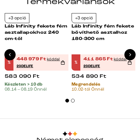
Termékvariánsok
+3 opció
+3 opció
-23%
-23%
Láb Infinity fekete fém
Láb Infinity fém fekete
asztallapokhoz 240
bővíthető asztalhoz
cm-től
180-300 cm
448 979
Ft
411 865
Ft
kóddal
kóddal
%
%
23DELIFE
23DELIFE
583 090
Ft
534 890
Ft
Készleten > 10 db
Megrendelés
08.14 – 08.19 Önnél
10.02-tól Önnél
Német alaposság