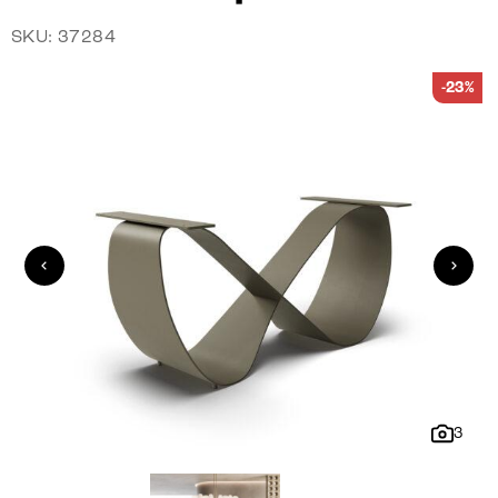
SKU: 37284
-23%
3