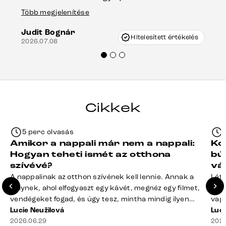
Es
asztal talpánál, ami szállításkor
Több megjelenítése
202
keletkezhetett, de Vincze Úr segítségével
Judit Bognár
nagyon korrekten jártak el az ügyemben.
Hitelesített értékelés
2026.07.08
Mindenkinek ajánlani tudom a Delife
termékeket.“
Cikkek
5 perc olvasás
Amikor a nappali már nem a nappali:
Ko
Hogyan teheti ismét az otthona
bú
szívévé?
vá
A nappalinak az otthon szívének kell lennie. Annak a
Léte
helynek, ahol elfogyaszt egy kávét, megnéz egy filmet,
terv
vendégeket fogad, és úgy tesz, mintha mindig ilyen
vagy
rend lenne. A valóság? A takaró félig a kanapén hever,
Lucie Neužilová
mére
Luci
a távirányító rejtélyes módon eltűnt, a dohányzóasztal
2026.06.29
megf
2026