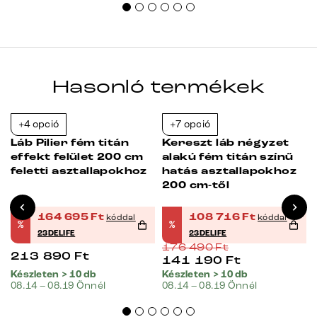
Hasonló termékek
+4 opció
+7 opció
-23%
-38%
Láb Pilier fém titán
Kereszt láb négyzet
effekt felület 200 cm
alakú fém titán színű
z
feletti asztallapokhoz
hatás asztallapokhoz
200 cm-től
164 695
Ft
108 716
Ft
kóddal
kóddal
%
%
23DELIFE
23DELIFE
176 490
Ft
213 890
Ft
141 190
Ft
Készleten > 10 db
Készleten > 10 db
08.14 – 08.19 Önnél
08.14 – 08.19 Önnél