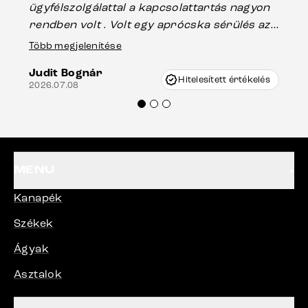
ügyfélszolgálattal a kapcsolattartás nagyon
vá
rendben volt . Volt egy aprócska sérülés az
Es
asztal talpánál, ami szállításkor
Több megjelenítése
202
keletkezhetett, de Vincze Úr segítségével
Judit Bognár
nagyon korrekten jártak el az ügyemben.
Hitelesített értékelés
2026.07.08
Mindenkinek ajánlani tudom a Delife
termékeket.“
MENU
Kanapék
Székek
Ágyak
Asztalok