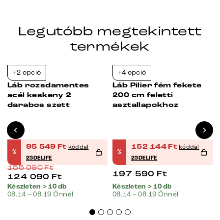
Legutóbb megtekintett
termékek
+2 opció
+4 opció
-38%
-23%
Láb rozsdamentes
Láb Pilier fém fekete
acél keskeny 2
200 cm feletti
darabos szett
asztallapokhoz
95 549
Ft
152 144
Ft
kóddal
kóddal
%
%
23DELIFE
23DELIFE
155 090
Ft
197 590
Ft
124 090
Ft
Készleten > 10 db
Készleten > 10 db
08.14 – 08.19 Önnél
08.14 – 08.19 Önnél