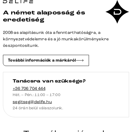
felület
A német alaposság és
240
eredetiség
cm-
től
2008-as alapításunk óta a fenntarthatóságra, a
asztallapokho
környezetvédelemre és a jó munkakörülményekre
mennyiség
összpontosítunk.
További információk a márkáról
Tanácsra van szüksége?
+36 706 704 444
Hét. – Pén.: 11:00 – 17:00
segitseg@delife.hu
24 órán belül válaszolunk.