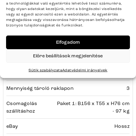
a technológiákkal való egyetértés lehetővé teszi számunkra,
hogy olyan adatokat kezeljünk, mint a böngészési viselkedés
Szélesség
147
vagy az egyedi azonosító ezen a weboldalon. Az egyetértés
megtagadása vagy visszavonása hátrányosan befolyásolhatja
bizonyos tulajdonságokat és funkciókat.
Magasság
69
Elfogadom
Mélység
45
Előre beállítások megjelenítése
Összeszerelési állapot
Részben összeszerelve
Sütik szabályzata
Adatvédelmi irányelvek
Helyiség
Étkező
Mennyiség tároló raklapon
3
Csomagolás
Paket 1: B156 x T55 x H76 cm
szállításhoz
- 97 kg
eBay
Hossz