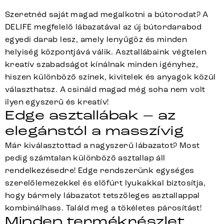
Szeretnéd saját magad megalkotni a bútorodat? A
DELIFE megfelelő lábazatával az új bútordarabod
egyedi darab lesz, amely lenyűgöz és minden
helyiség központjává válik. Asztallábaink végtelen
kreatív szabadságot kínálnak minden igényhez,
hiszen különböző színek, kivitelek és anyagok közül
választhatsz. A csináld magad még soha nem volt
ilyen egyszerű és kreatív!
Edge asztallábak – az
elegánstól a masszívig
Már kiválasztottad a nagyszerű lábazatot? Most
pedig számtalan különböző asztallap áll
rendelkezésedre! Edge rendszerünk egységes
szerelőlemezekkel és előfúrt lyukakkal biztosítja,
hogy bármely lábazatot tetszőleges asztallappal
kombinálhass. Találd meg a tökéletes párosítást!
Minden termékrészlet