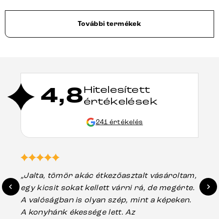
További termékek
4,8
Hitelesített
értékelések
241 értékelés
„Jalta, tömör akác étkezőasztalt vásároltam,
„A
egy kicsit sokat kellett várni rá, de megérte.
ho
A valóságban is olyan szép, mint a képeken.
üg
A konyhánk ékessége lett. Az
ha