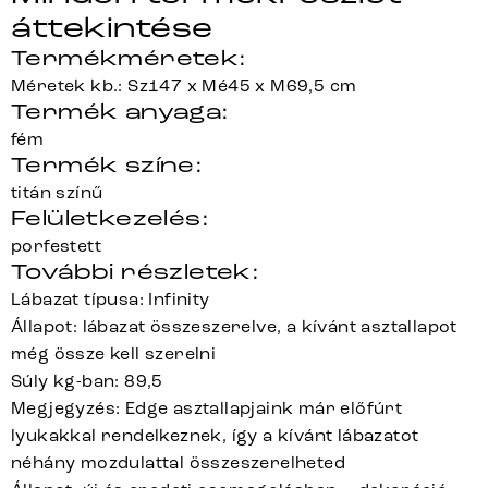
áttekintése
Termékméretek:
Méretek kb.: Sz147 x Mé45 x M69,5 cm
Termék anyaga:
fém
Termék színe:
titán színű
Felületkezelés:
porfestett
További részletek:
Lábazat típusa: Infinity
Állapot: lábazat összeszerelve, a kívánt asztallapot
még össze kell szerelni
Súly kg-ban: 89,5
Megjegyzés: Edge asztallapjaink már előfúrt
lyukakkal rendelkeznek, így a kívánt lábazatot
néhány mozdulattal összeszerelheted