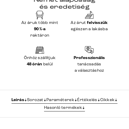
és eredetiség
Az áruk több mint
Az árut
felvisszük
90 %-a
egészen a lakásba
raktáron
Önhöz szállítjuk
Professzionális
48 órán
belül
tanácsadás
a választáshoz
Leírás
Sorozat
Paraméterek
Értékelés
Cikkek
Hasonló termékek