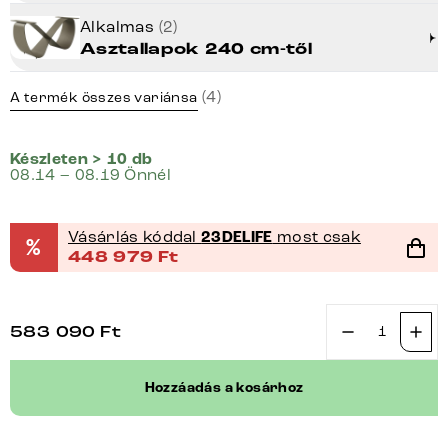
Alkalmas
(2)
Asztallapok 240 cm-től
(4)
A termék összes variánsa
Készleten > 10 db
08.14 – 08.19 Önnél
Vásárlás kóddal
23DELIFE
most csak
%
448 979
Ft
583 090
Ft
Láb
Infinity
Hozzáadás a kosárhoz
fém
titán
effekt