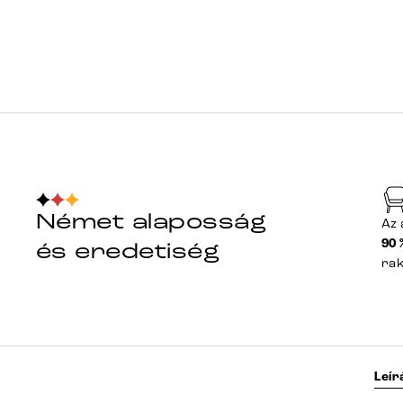
Német alaposság
Az 
90 
és eredetiség
ra
Leír