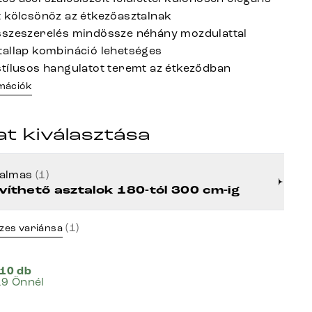
 kölcsönöz az étkezőasztalnak
szeszerelés mindössze néhány mozdulattal
allap kombináció lehetséges
tílusos hangulatot teremt az étkeződban
rmációk
at kiválasztása
kalmas
(1)
víthető asztalok 180-tól 300 cm-ig
(1)
zes variánsa
 10 db
19 Önnél