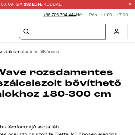
8. 09-IG A
23DELIFE
KÓDDAL.
+36 706 704 444
Hét. – Pén.: 11:00 – 17:00
Asztalok
Lábak és állványok
Wave rozsdamentes
szálcsiszolt bővíthető
alokhoz 180-300 cm
 hullámformájú asztalláb
s acél szálcsiszolt felülettel különösen elegáns