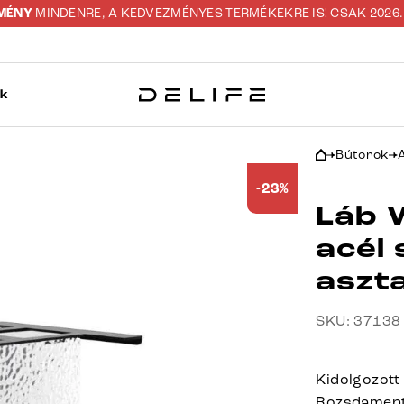
ZMÉNY
MINDENRE, A KEDVEZMÉNYES TERMÉKEKRE IS! CSAK 2026. 0
ok
Bútorok
-23%
Láb 
acél 
aszt
SKU: 37138
Kidolgozott
Rozsdamente