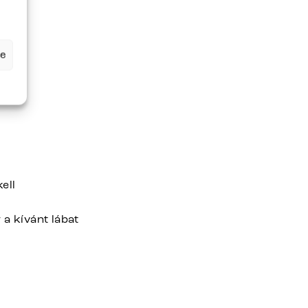
se
ell
a kívánt lábat