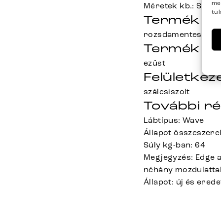
me
Méretek kb.: Sz12
tu
Termék an
rozsdamentes acél
Termék sz
ezüst
Felületkeze
szálcsiszolt
További ré
Lábtípus: Wave
Állapot összeszerel
Súly kg-ban: 64
Megjegyzés: Edge a
néhány mozdulattal
Állapot: új és ere