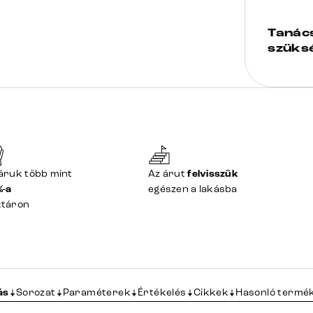
Tanác
szüks
áruk több mint
Az árut
felvisszük
%-a
egészen a lakásba
ktáron
ás
Sorozat
Paraméterek
Értékelés
Cikkek
Hasonló termé