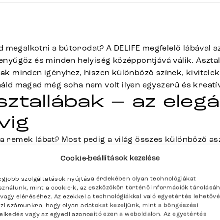
 megalkotni a bútorodat? A DELIFE megfelelő lábával a
lenyűgöz és minden helyiség középpontjává válik. Aszta
nak minden igényhez, hiszen különböző színek, kivitele
ináld magad még soha nem volt ilyen egyszerű és kreatív
ztallábak – az elegá
vig
a remek lábat? Most pedig a világ összes különböző aszt
z Edge rendszer egységes szerelőlemezekkel és előfúr
Cookie-beállítások kezelése
rmelyik lábat tetszőleges asztallappal kombinálhasd. Ta
legjobb szolgáltatások nyújtása érdekében olyan technológiákat
ék minden részlete
sználunk, mint a cookie-k, az eszközökön történő információk tárolásá
/vagy eléréséhez. Az ezekkel a technológiákkal való egyetértés lehetőv
szi számunkra, hogy olyan adatokat kezeljünk, mint a böngészési
retek:
selkedés vagy az egyedi azonosító ezen a weboldalon. Az egyetértés