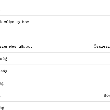
k
k súlya kg-ban
zerelési állapot
Összesz
sség
sság
ég
t
Sör
ség