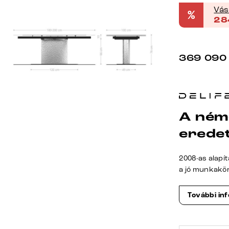
Vás
%
28
369 090
A ném
erede
2008-as alapí
a jó munkakö
További in