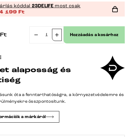
árlás kóddal
23DELIFE
most csak
4 199
Ft
Ft
Hozzáadás a kosárhoz
Láb
Wave
rozsdamentes
acél
et alaposság és
szálcsiszolt
bővíthető
tiség
asztalokhoz
180-
tásunk óta a fenntarthatóságra, a környezetvédelemre és
300
rülményekre összpontosítunk.
cm
mennyiség
formációk a márkáról