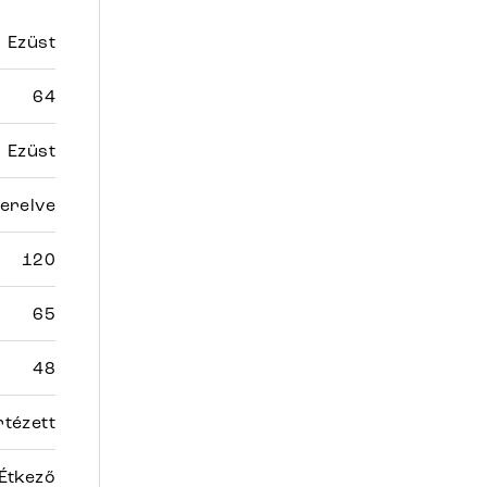
Ezüst
64
Ezüst
erelve
120
65
48
tézett
Étkező