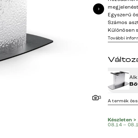
megjelenést
Egyszerű ös
Számos aszt
Különösen s
További info
Változ
Al
Bő
3
A termék öss
Készleten >
08.14 – 08.