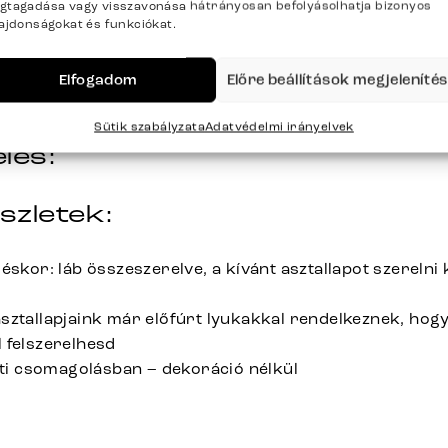
gtagadása vagy visszavonása hátrányosan befolyásolhatja bizonyos
0 x Mé48,5 x M64,5 cm
lajdonságokat és funkciókat.
yaga:
Elfogadom
Előre beállítások megjeleníté
íne:
Sütik szabályzata
Adatvédelmi irányelvek
lés:
szletek:
éskor: láb összeszerelve, a kívánt asztallapot szerelni k
sztallapjaink már előfúrt lyukakkal rendelkeznek, hogy 
 felszerelhesd
deti csomagolásban – dekoráció nélkül