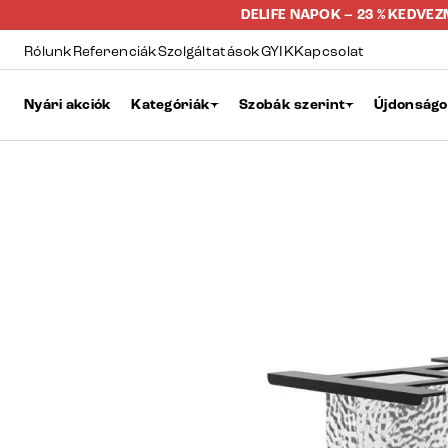
DELIFE NAPOK – 23 % KEDVE
Rólunk
Referenciák
Szolgáltatások
GYIK
Kapcsolat
Nyári akciók
Kategóriák
Szobák szerint
Újdonság