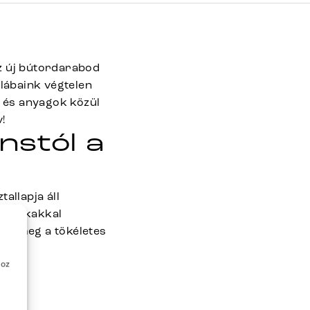
z új bútordarabod
llábaink végtelen
k és anyagok közül
!
nstól a
allapja áll
t lyukakkal
láld meg a tökéletes
hoz
é