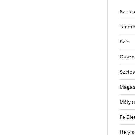
Színe
Termé
Szín
Összes
Széle
Maga
Mélys
Felüle
Helyi