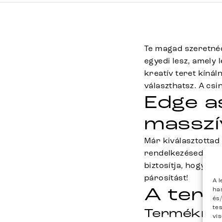
Te magad szeretnéd
egyedi lesz, amely 
kreatív teret kínál
választhatsz. A cs
Edge as
masszí
Már kiválasztottad 
rendelkezésedre! A
biztosítja, hogy bá
párosítást!
A 
A term
ha
és
te
Termékmé
vi