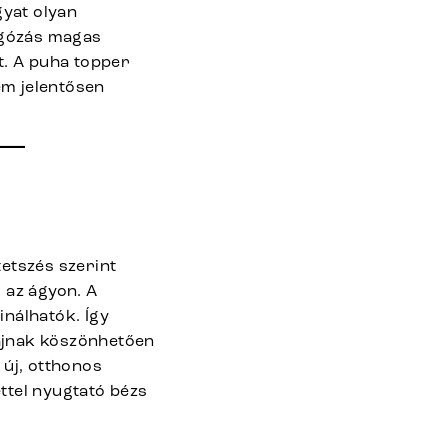
gyat olyan
rugózás magas
t. A puha topper
em jelentősen
 –
etszés szerint
l az ágyon. A
nálhatók. Így
tájnak köszönhetően
 új, otthonos
ttel nyugtató bézs