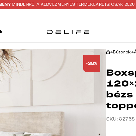
ZMÉNY
MINDENRE, A KEDVEZMÉNYES TERMÉKEKRE IS! CSAK 2026. 0
ok
Bútorok
-38%
Boxs
120×
bézs
topp
SKU: 32758