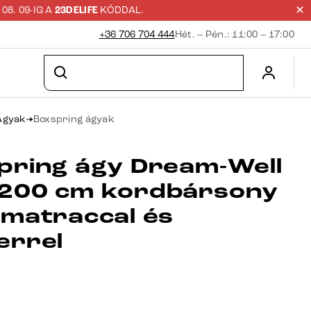
8. 09-IG A
23DELIFE
KÓDDAL.
+36 706 704 444
Hét. – Pén.: 11:00 – 17:00
Ágyak
Boxspring ágyak
pring ágy Dream-Well
200 cm kordbársony
 matraccal és
errel