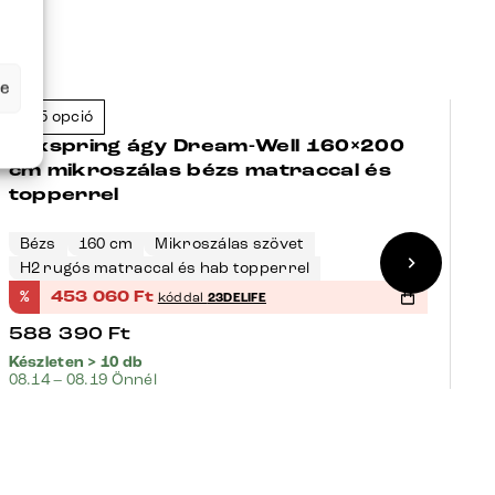
se
+45 opció
+
-23%
Boxspring ágy Dream-Well 160×200
B
cm mikroszálas bézs matraccal és
c
topperrel
t
Bézs
160 cm
Mikroszálas szövet
S
H2 rugós matraccal és hab topperrel
H
%
453 060
Ft
%
kóddal
23DELIFE
588 390
Ft
5
Készleten > 10 db
Ké
08.14 – 08.19 Önnél
08