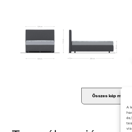
Összes kép megjel
A 
ha
és
te
vi