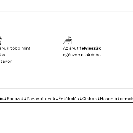
áruk több mint
Az árut
felvisszük
%-a
egészen a lakásba
ktáron
ás
Sorozat
Paraméterek
Értékelés
Cikkek
Hasonló termé