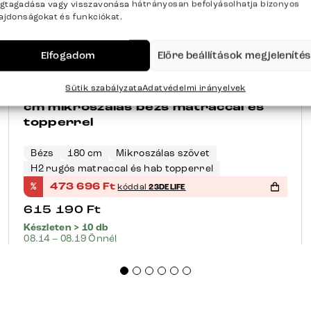
gtagadása vagy visszavonása hátrányosan befolyásolhatja bizonyos
lajdonságokat és funkciókat.
Elfogadom
Előre beállítások megjeleníté
+45 opció
-23%
Sütik szabályzata
Adatvédelmi irányelvek
Boxspring ágy Dream-Well 180×200
cm mikroszálas bézs matraccal és
topperrel
Bézs
180 cm
Mikroszálas szövet
H2 rugós matraccal és hab topperrel
%
473 696
Ft
kóddal
23DELIFE
615 190
Ft
Készleten > 10 db
08.14 – 08.19 Önnél