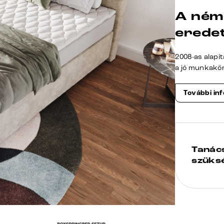
A ném
erede
2008-as alapí
a jó munkakö
További in
Tanác
szüks