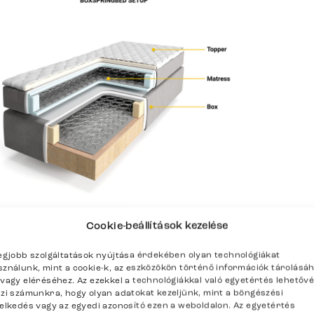
Cookie-beállítások kezelése
enítése
legjobb szolgáltatások nyújtása érdekében olyan technológiákat
sználunk, mint a cookie-k, az eszközökön történő információk tárolásá
/vagy eléréséhez. Az ezekkel a technológiákkal való egyetértés lehetőv
szi számunkra, hogy olyan adatokat kezeljünk, mint a böngészési
selkedés vagy az egyedi azonosító ezen a weboldalon. Az egyetértés