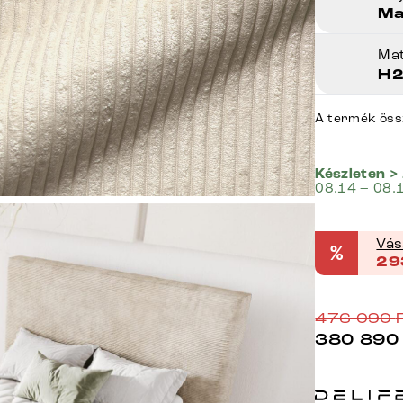
Ma
Ma
H2
A termék öss
Készleten >
08.14 – 08.
Vás
%
29
476 090
380 890