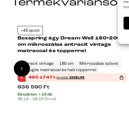
Termékvariánsok
me
tu
+45 opció
3%
-23%
Boxspring ágy Dream-Well 180×200
cm mikroszálas antracit vintage
matraccal és topperrel
Antracit vintage
180 cm
Mikroszálas szövet
H2 rugós matraccal és hab topperrel
%
490 174
Ft
kóddal
23DELIFE
636 590
Ft
Készleten > 10 db
08.14 – 08.19 Önnél