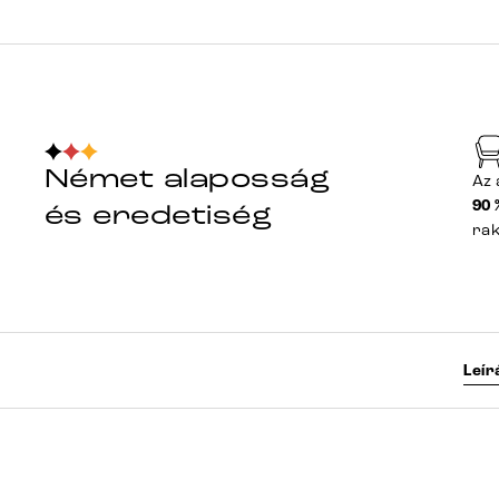
Német alaposság
Az 
90 
és eredetiség
ra
Leír