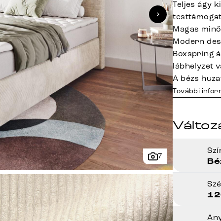
Teljes ágy 
testtámogat
Magas minős
Modern des
Boxspring á
lábhelyzet 
A bézs huza
További info
Változ
Sz
7
Bé
Sz
12
An