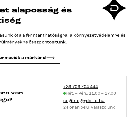
Well
et alaposság és
120x200
cm
tiség
kordbársony
bézs
tásunk óta a fenntarthatóságra, a környezetvédelemre és
matraccal
rülményekre összpontosítunk.
és
topperrel
formációk a márkáról
mennyiség
+36 706 704 444
sra van
Hét. – Pén.: 11:00 – 17:00
ége?
segitseg@delife.hu
24 órán belül válaszolunk.