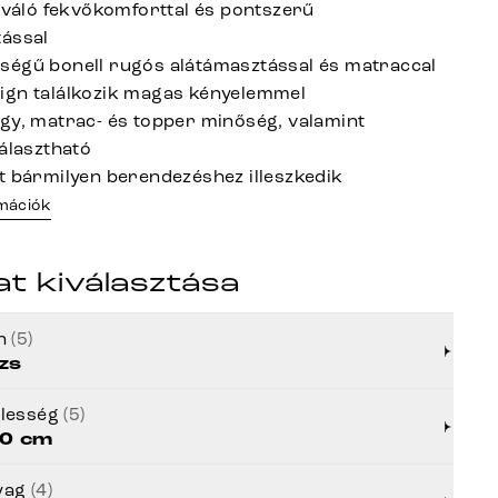
kiváló fekvőkomforttal és pontszerű
ással
égű bonell rugós alátámasztással és matraccal
ign találkozik magas kényelemmel
gy, matrac- és topper minőség, valamint
választható
t bármilyen berendezéshez illeszkedik
rmációk
at kiválasztása
ín
(5)
zs
élesség
(5)
0 cm
yag
(4)