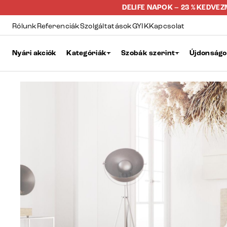
DELIFE NAPOK – 23 % KEDVE
Rólunk
Referenciák
Szolgáltatások
GYIK
Kapcsolat
Nyári akciók
Kategóriák
Szobák szerint
Újdonság