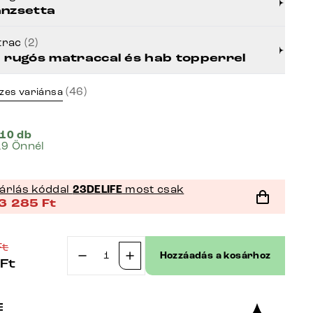
nzsetta
trac
(2)
 rugós matraccal és hab topperrel
(46)
zes variánsa
 10 db
19 Önnél
árlás kóddal
23DELIFE
most csak
3 285
Ft
Ft
Hozzáadás a kosárhoz
Ft
Boxspring
ágy
Dream-