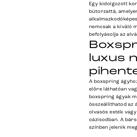
Egy kidolgozott kon
bútorzattá, amelye
alkalmazkodóképess
nemcsak a kiváló m
befolyásolja az alv
Boxspr
luxus 
pihent
A boxspring ágyhoz
előre láthatóan vag
boxspring ágyak ma
összeállíthatod az 
olvasós esték vagy
oázisodban. A bárs
színben jelenik meg