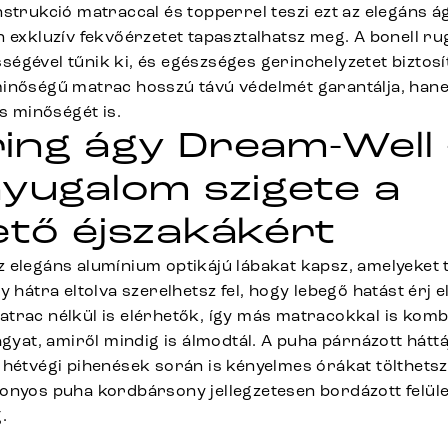
strukció matraccal és topperrel teszi ezt az elegáns á
n exkluzív fekvőérzetet tapasztalhatsz meg. A bonell 
égével tűnik ki, és egészséges gerinchelyzetet biztosí
inőségű matrac hosszú távú védelmét garantálja, han
ás minőségét is.
ing ágy Dream-Well
nyugalom szigete a
ető éjszakákért
 elegáns alumínium optikájú lábakat kapsz, amelyeket t
y hátra eltolva szerelhetsz fel, hogy lebegő hatást érj e
trac nélkül is elérhetők, így más matracokkal is kombi
ágyat, amiről mindig is álmodtál. A puha párnázott hát
 hétvégi pihenések során is kényelmes órákat tölthetsz
onyos puha kordbársony jellegzetesen bordázott felüle
.