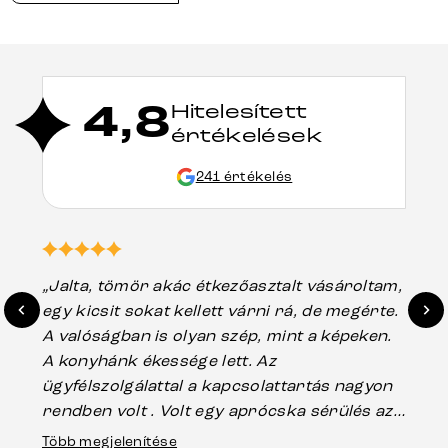
4,8
Hitelesített
értékelések
241 értékelés
„Jalta, tömör akác étkezőasztalt vásároltam,
„A
egy kicsit sokat kellett várni rá, de megérte.
ho
A valóságban is olyan szép, mint a képeken.
üg
A konyhánk ékessége lett. Az
ha
ügyfélszolgálattal a kapcsolattartás nagyon
vá
rendben volt . Volt egy aprócska sérülés az
Es
asztal talpánál, ami szállításkor
Több megjelenítése
202