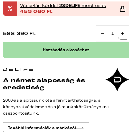
Vásárlás kóddal
23DELIFE
most csak
%
453 060
Ft
588 390
Ft
Boxspring
ágy
Hozzáadás a kosárhoz
Dream-
Well
160x200
cm
A német alaposság és
mikroszálas
eredetiség
bézs
matraccal
2008-as alapításunk óta a fenntarthatóságra, a
és
környezetvédelemre és a jó munkakörülményekre
topperrel
összpontosítunk.
mennyiség
További információk a márkáról