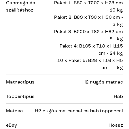
Csomagolás
Paket 1: B80 x T200 x H28 cm
szállításhoz
- 19 kg
Paket 2: B83 x T30 x H30 cm -
3 kg
Paket 3: B200 x T62 x H82 cm
- 81 kg
Paket 4: B165 x T13 x H115
cm - 24 kg
10 x Paket 5: B28 x T16 x H5
cm - 1 kg
Matractípus
H2 rugós matrac
Toppertípus
Hab
Matrac
H2 rugós matraccal és hab topperrel
eBay
Hossz