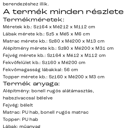
berendezéshez illik.
A termék minden részlete
Termékméretek:
Méretek kb.: Sz164 x Mé212 x M112 cm
Lábak mérete kb.: Sz5 x Mé5 x M6 cm
Matrac mérete kb.: Sz80 x Mé200 x M13 cm
Alépítmény mérete kb.: Sz80 x Mé200 x M31 cm
Fejvég mérete kb.: Sz164 x Mé12 x M112 cm
Fekvőfelület kb.: Sz160 x Mé200 cm
Fekvőmagasság lábakkal: 56 cm
Topper mérete kb.: Sz160 x Mé200 x M3 cm
Termék anyaga:
Alépítmény: bonell rugós alátámasztás,
habszivaccsal bélelve
Fejvég: bélelt
Matrac: PU hab, bonell rugós matrac
Topper: PU hab
Lábak: műanyag