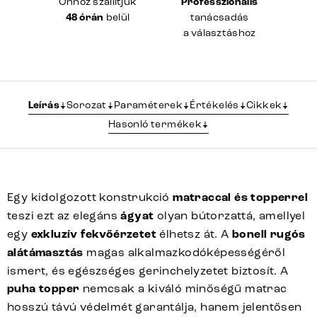
Önhöz szállítjuk
Professzionális
48 órán
belül
tanácsadás
a választáshoz
Leírás
Sorozat
Paraméterek
Értékelés
Cikkek
Hasonló termékek
Egy kidolgozott konstrukció
matraccal és topperrel
teszi ezt az elegáns
ágyat
olyan bútorzattá, amellyel
egy
exkluzív fekvőérzetet
élhetsz át. A
bonell rugós
alátámasztás
magas alkalmazkodóképességéről
ismert, és egészséges gerinchelyzetet biztosít. A
puha topper
nemcsak a kiváló minőségű matrac
hosszú távú védelmét garantálja, hanem jelentősen