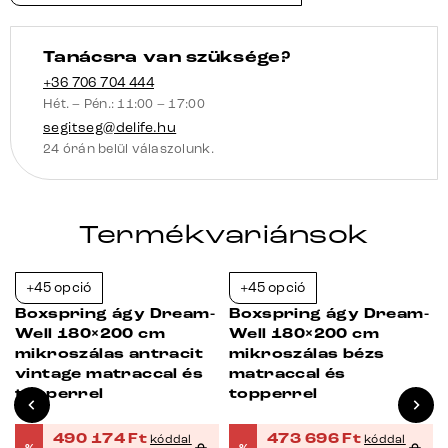
Tanácsra van szüksége?
+36 706 704 444
Hét. – Pén.: 11:00 – 17:00
segitseg@delife.hu
24 órán belül válaszolunk.
Termékvariánsok
+45 opció
+45 opció
-23%
-23%
-
Boxspring ágy Dream-
Boxspring ágy Dream-
Well 180×200 cm
Well 180×200 cm
mikroszálas antracit
mikroszálas bézs
vintage matraccal és
matraccal és
topperrel
topperrel
490 174
Ft
473 696
Ft
kóddal
kóddal