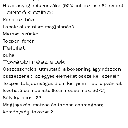
Huzatanyag: mikroszálas (92% poliészter / 8% nylon)
Termék színe:
Korpusz: bézs
Lábak: alumínium megjelenésű
Matrac: szürke
Topper: fehér
Felület:
puha
További részletek:
Összeszerelési útmutató: a boxspring ágy részben
összeszerelt, az egyes elemeket össze kell szerelni
Topper tulajdonságai: 3 cm kényelmi hab, cipzárral,
levehető és mosható (kézi mosás max. 30°C)
Súly kg-ban: 123
Megjegyzés: matrac és topper csomagban;
keménységi fokozat 2