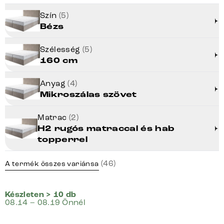
Szín
(5)
Bézs
Szélesség
(5)
160 cm
Anyag
(4)
Mikroszálas szövet
Matrac
(2)
H2 rugós matraccal és hab
topperrel
(46)
A termék összes variánsa
Készleten > 10 db
08.14 – 08.19 Önnél