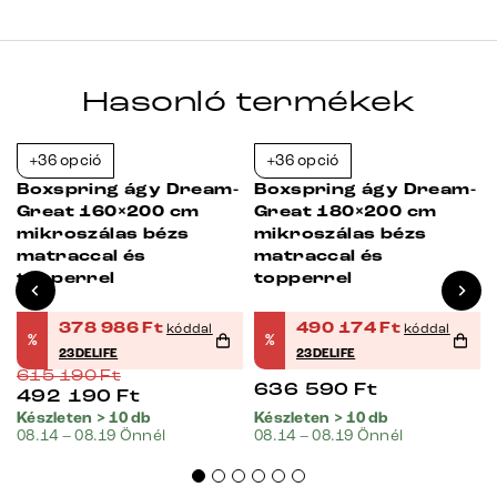
Hasonló termékek
+36 opció
+36 opció
Bestseller
-38%
-23%
-
Boxspring ágy Dream-
Boxspring ágy Dream-
Great 160×200 cm
Great 180×200 cm
mikroszálas bézs
mikroszálas bézs
matraccal és
matraccal és
topperrel
topperrel
378 986
Ft
490 174
Ft
kóddal
kóddal
%
%
23DELIFE
23DELIFE
615 190
Ft
636 590
Ft
492 190
Ft
Készleten > 10 db
Készleten > 10 db
08.14 – 08.19 Önnél
08.14 – 08.19 Önnél