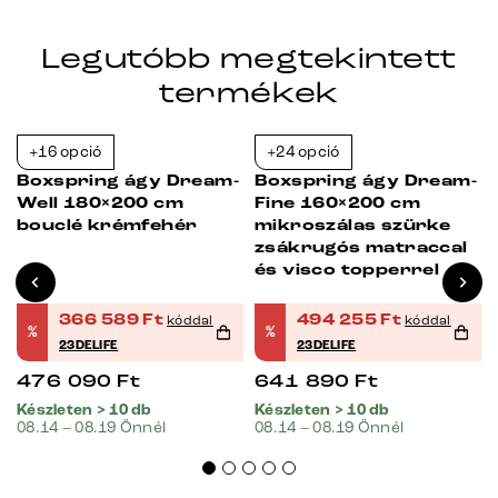
Legutóbb megtekintett
termékek
+16 opció
+24 opció
-23%
-23%
Boxspring ágy Dream-
Boxspring ágy Dream-
Well 180×200 cm
Fine 160×200 cm
bouclé krémfehér
mikroszálas szürke
zsákrugós matraccal
és visco topperrel
366 589
Ft
494 255
Ft
kóddal
kóddal
%
%
23DELIFE
23DELIFE
476 090
Ft
641 890
Ft
Készleten > 10 db
Készleten > 10 db
08.14 – 08.19 Önnél
08.14 – 08.19 Önnél