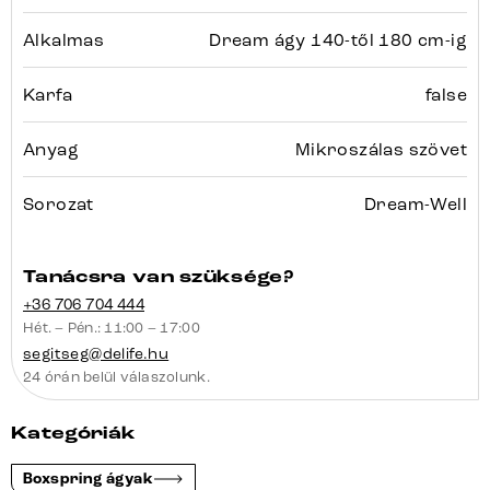
Alkalmas
Dream ágy 140-től 180 cm-ig
Karfa
false
Anyag
Mikroszálas szövet
Sorozat
Dream-Well
Tanácsra van szüksége?
+36 706 704 444
Hét. – Pén.: 11:00 – 17:00
segitseg@delife.hu
24 órán belül válaszolunk.
Kategóriák
Boxspring ágyak