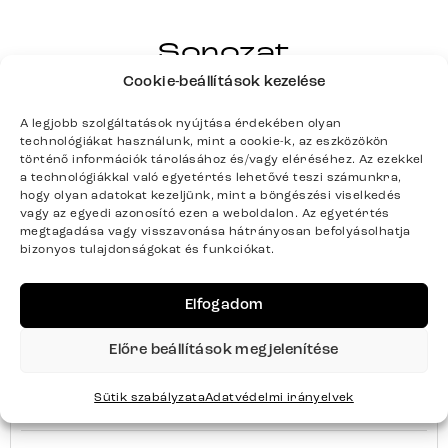
DREAM-
WELL
Sorozat
Teljes sorozat részletei
Cookie-beállítások kezelése
A legjobb szolgáltatások nyújtása érdekében olyan
technológiákat használunk, mint a cookie-k, az eszközökön
történő információk tárolásához és/vagy eléréséhez. Az ezekkel
Termék paraméterei
a technológiákkal való egyetértés lehetővé teszi számunkra,
hogy olyan adatokat kezeljünk, mint a böngészési viselkedés
vagy az egyedi azonosító ezen a weboldalon. Az egyetértés
megtagadása vagy visszavonása hátrányosan befolyásolhatja
bizonyos tulajdonságokat és funkciókat.
Színek
Bézs
Elfogadom
Termék súlya kg-ban
123
Előre beállítások megjelenítése
Bútortípus
Ágyak
Sütik szabályzata
Adatvédelmi irányelvek
Szín
Bézs