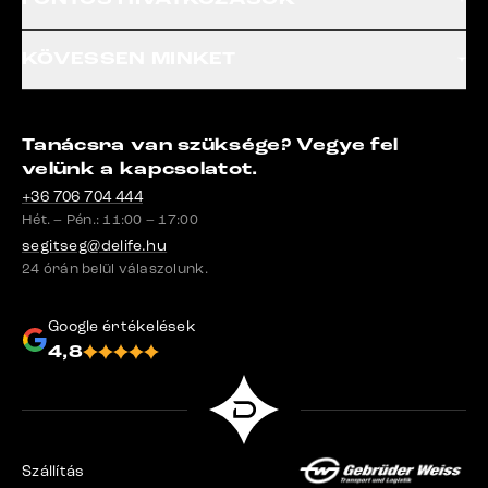
KÖVESSEN MINKET
Tanácsra van szüksége? Vegye fel
velünk a kapcsolatot.
+36 706 704 444
Hét. – Pén.: 11:00 – 17:00
segitseg@delife.hu
24 órán belül válaszolunk.
Google értékelések
4,8
Szállítás