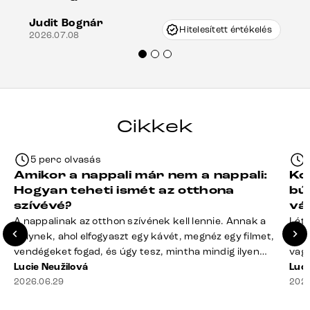
keletkezhetett, de Vincze Úr segítségével
Judit Bognár
nagyon korrekten jártak el az ügyemben.
Hitelesített értékelés
2026.07.08
Mindenkinek ajánlani tudom a Delife
termékeket.“
Cikkek
5 perc olvasás
Amikor a nappali már nem a nappali:
Ko
Hogyan teheti ismét az otthona
bú
szívévé?
vá
A nappalinak az otthon szívének kell lennie. Annak a
Léte
helynek, ahol elfogyaszt egy kávét, megnéz egy filmet,
terv
vendégeket fogad, és úgy tesz, mintha mindig ilyen
vagy
rend lenne. A valóság? A takaró félig a kanapén hever,
Lucie Neužilová
mére
Luci
a távirányító rejtélyes módon eltűnt, a dohányzóasztal
2026.06.29
megf
2026
mindennek a gyűjtőhelyévé vált – a blokkoktól kezdve
búto