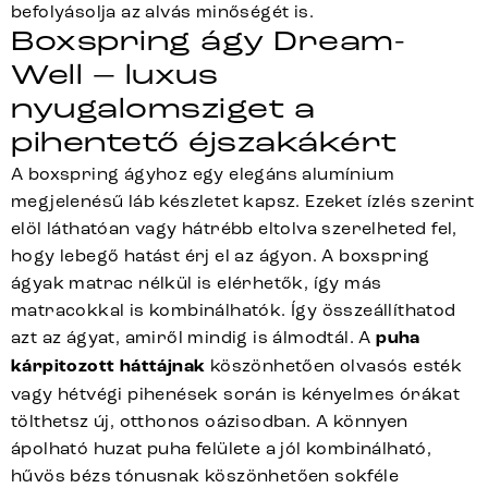
befolyásolja az alvás minőségét is.
Boxspring ágy Dream-
Well – luxus
nyugalomsziget a
pihentető éjszakákért
A boxspring ágyhoz egy elegáns alumínium
megjelenésű láb készletet kapsz. Ezeket ízlés szerint
elöl láthatóan vagy hátrébb eltolva szerelheted fel,
hogy lebegő hatást érj el az ágyon. A boxspring
ágyak matrac nélkül is elérhetők, így más
matracokkal is kombinálhatók. Így összeállíthatod
azt az ágyat, amiről mindig is álmodtál. A
puha
kárpitozott háttájnak
köszönhetően olvasós esték
vagy hétvégi pihenések során is kényelmes órákat
tölthetsz új, otthonos oázisodban. A könnyen
ápolható huzat puha felülete a jól kombinálható,
hűvös bézs tónusnak köszönhetően sokféle