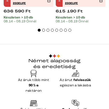
%
%
23DELIFE
23DELIFE
636 590
Ft
615 190
Ft
Készleten > 10 db
Készleten > 10 db
08.14 – 08.19 Önnél
08.14 – 08.19 Önnél
Német alaposság
és eredetiség
Az áruk több mint
Az árut
felvisszük
90 %-a
egészen a lakásba
raktáron