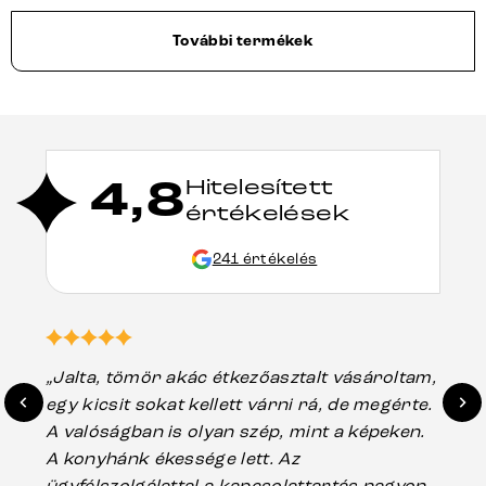
További termékek
4,8
Hitelesített
értékelések
241 értékelés
„Jalta, tömör akác étkezőasztalt vásároltam,
„A
egy kicsit sokat kellett várni rá, de megérte.
ho
A valóságban is olyan szép, mint a képeken.
üg
A konyhánk ékessége lett. Az
ha
ügyfélszolgálattal a kapcsolattartás nagyon
vá