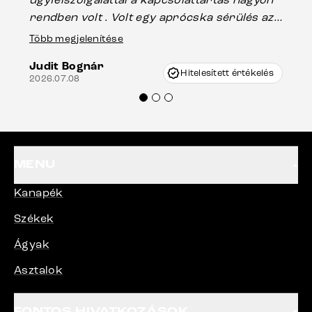
rendben volt . Volt egy aprócska sérülés az
Es
asztal talpánál, ami szállításkor
Több megjelenítése
202
keletkezhetett, de Vincze Úr segítségével
Judit Bognár
nagyon korrekten jártak el az ügyemben.
Hitelesített értékelés
2026.07.08
Mindenkinek ajánlani tudom a Delife
termékeket.“
MENU
Kanapék
Székek
Ágyak
Asztalok
FONTOS HIVATKOZÁSOK