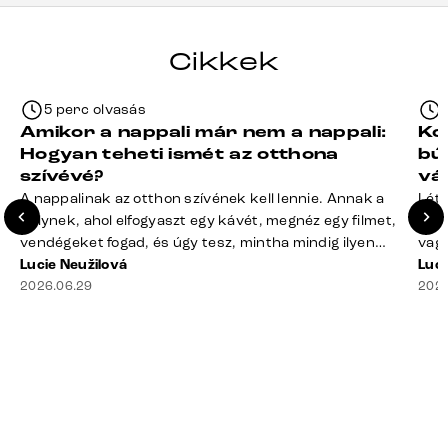
Cikkek
5 perc olvasás
Amikor a nappali már nem a nappali:
Ko
Hogyan teheti ismét az otthona
bú
szívévé?
vá
A nappalinak az otthon szívének kell lennie. Annak a
Léte
helynek, ahol elfogyaszt egy kávét, megnéz egy filmet,
terv
vendégeket fogad, és úgy tesz, mintha mindig ilyen
vagy
rend lenne. A valóság? A takaró félig a kanapén hever,
Lucie Neužilová
mére
Luci
a távirányító rejtélyes módon eltűnt, a dohányzóasztal
2026.06.29
megf
2026
mindennek a gyűjtőhelyévé vált – a blokkoktól kezdve
búto
az ajakbalzsamig –, és valahol [&hellip;]
való
rá n