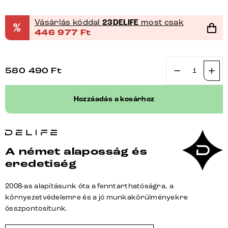
Vásárlás kóddal
23DELIFE
most csak
%
446 977
Ft
580 490
Ft
Boxspring
ágy
Hozzáadás a kosárhoz
Dream-
Well
plüss
kordbársony
A német alaposság és
bézs
eredetiség
200x200
cm
2008-as alapításunk óta a fenntarthatóságra, a
bonell
környezetvédelemre és a jó munkakörülményekre
matrac
összpontosítunk.
PU-