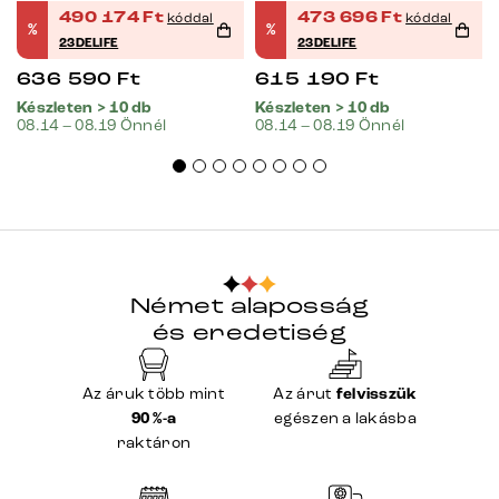
490 174
Ft
473 696
Ft
kóddal
kóddal
%
%
23DELIFE
23DELIFE
636 590
Ft
615 190
Ft
Készleten > 10 db
Készleten > 10 db
08.14 – 08.19 Önnél
08.14 – 08.19 Önnél
Német alaposság
és eredetiség
Az áruk több mint
Az árut
felvisszük
90 %-a
egészen a lakásba
raktáron