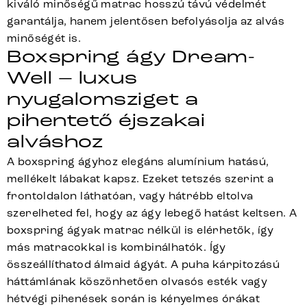
kiváló minőségű matrac hosszú távú védelmét
garantálja, hanem jelentősen befolyásolja az alvás
minőségét is.
Boxspring ágy Dream-
Well – luxus
nyugalomsziget a
pihentető éjszakai
alváshoz
A boxspring ágyhoz elegáns alumínium hatású,
mellékelt lábakat kapsz. Ezeket tetszés szerint a
frontoldalon láthatóan, vagy hátrébb eltolva
szerelheted fel, hogy az ágy lebegő hatást keltsen. A
boxspring ágyak matrac nélkül is elérhetők, így
más matracokkal is kombinálhatók. Így
összeállíthatod álmaid ágyát. A puha kárpitozású
háttámlának köszönhetően olvasós esték vagy
hétvégi pihenések során is kényelmes órákat