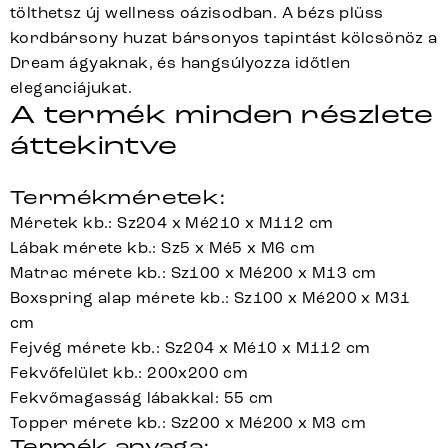
tölthetsz új wellness oázisodban. A bézs plüss
kordbársony huzat bársonyos tapintást kölcsönöz a
Dream ágyaknak, és hangsúlyozza időtlen
eleganciájukat.
A termék minden részlete
áttekintve
Termékméretek:
Méretek kb.: Sz204 x Mé210 x M112 cm
Lábak mérete kb.: Sz5 x Mé5 x M6 cm
Matrac mérete kb.: Sz100 x Mé200 x M13 cm
Boxspring alap mérete kb.: Sz100 x Mé200 x M31
cm
Fejvég mérete kb.: Sz204 x Mé10 x M112 cm
Fekvőfelület kb.: 200x200 cm
Fekvőmagasság lábakkal: 55 cm
Topper mérete kb.: Sz200 x Mé200 x M3 cm
Termék anyaga: