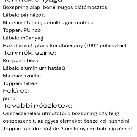
Boxspring alap: bonellrugós alátámasztás
Lábak: párnázott
Matrac: PU hab, bonellrugós matrac
Topper: PU hab
Lábak: műanyag
Huzatanyag: plüss kordbársony (100% poliészter)
Termék színe:
Korpusz: bézs
Lábak: alumínium hatású
Matrac: szürke
Topper: fehér
Felület:
puha
További részletek:
Összeszerelési útmutató: a boxspring ágy félig
összeszerelt, az egyes elemeket össze kell szerelni
Topper tulajdonságok: 3 cm kényelmi hab, cipzárral
ellátott, levehető és mosható (kézi mosás max. 30°C)