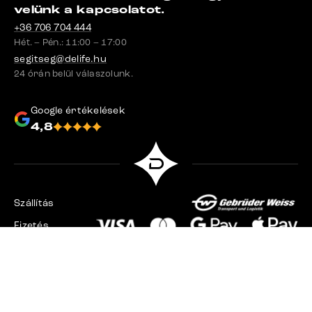
velünk a kapcsolatot.
+36 706 704 444
Hét. – Pén.: 11:00 – 17:00
segitseg@delife.hu
24 órán belül válaszolunk.
Google értékelések
4,8
Szállítás
Fizetés
Csehország
Szlovákia
Németország