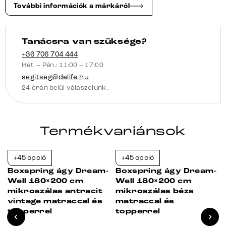
topper
További információk a márkáról
mennyiség
Tanácsra van szüksége?
+36 706 704 444
Hét. – Pén.: 11:00 – 17:00
segitseg@delife.hu
24 órán belül válaszolunk.
Termékvariánsok
+45 opció
+45 opció
-23%
-23%
-
Boxspring ágy Dream-
Boxspring ágy Dream-
Well 180×200 cm
Well 180×200 cm
mikroszálas antracit
mikroszálas bézs
vintage matraccal és
matraccal és
topperrel
topperrel