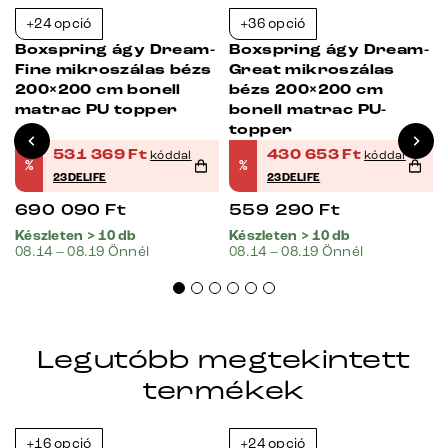
+24 opció
+36 opció
-23%
-23%
-
Boxspring ágy Dream-
Boxspring ágy Dream-
Fine mikroszálas bézs
Great mikroszálas
200×200 cm bonell
bézs 200×200 cm
matrac PU topper
bonell matrac PU-
topper
531 369
Ft
430 653
Ft
kóddal
kóddal
%
%
23DELIFE
23DELIFE
690 090
Ft
559 290
Ft
Készleten > 10 db
Készleten > 10 db
08.14 – 08.19 Önnél
08.14 – 08.19 Önnél
Legutóbb megtekintett
termékek
+16 opció
+24 opció
-23%
-23%