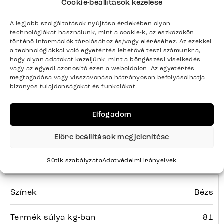
Cookie-beállítások kezelése
Megjegyzés: matrac és topper a csomagban;
keménységi fokozat H2
A legjobb szolgáltatások nyújtása érdekében olyan
technológiákat használunk, mint a cookie-k, az eszközökön
Súly kg-ban: 81
történő információk tárolásához és/vagy eléréséhez. Az ezekkel
a technológiákkal való egyetértés lehetővé teszi számunkra,
hogy olyan adatokat kezeljünk, mint a böngészési viselkedés
DREAM-
vagy az egyedi azonosító ezen a weboldalon. Az egyetértés
megtagadása vagy visszavonása hátrányosan befolyásolhatja
WELL
Sorozat
Teljes sorozat részletei
bizonyos tulajdonságokat és funkciókat.
Elfogadom
Előre beállítások megjelenítése
Termék paraméterei
Sütik szabályzata
Adatvédelmi irányelvek
Színek
Bézs
Termék súlya kg-ban
81