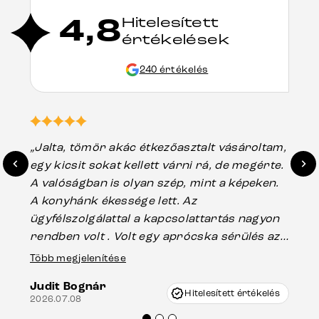
4,8
Hitelesített
értékelések
240 értékelés
„Jalta, tömör akác étkezőasztalt vásároltam,
„A
egy kicsit sokat kellett várni rá, de megérte.
ho
A valóságban is olyan szép, mint a képeken.
üg
A konyhánk ékessége lett. Az
ha
ügyfélszolgálattal a kapcsolattartás nagyon
vá
rendben volt . Volt egy aprócska sérülés az
Es
asztal talpánál, ami szállításkor
Több megjelenítése
202
keletkezhetett, de Vincze Úr segítségével
Judit Bognár
nagyon korrekten jártak el az ügyemben.
Hitelesített értékelés
2026.07.08
Mindenkinek ajánlani tudom a Delife