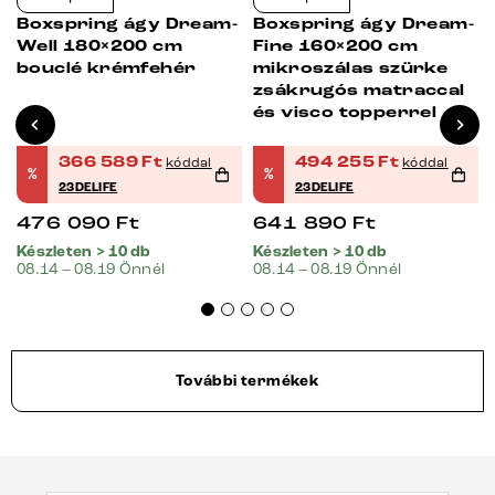
Boxspring ágy Dream-
Boxspring ágy Dream-
r
Well 180×200 cm
Fine 160×200 cm
bouclé krémfehér
mikroszálas szürke
zsákrugós matraccal
és visco topperrel
366 589
Ft
494 255
Ft
kóddal
kóddal
%
%
23DELIFE
23DELIFE
476 090
Ft
641 890
Ft
Készleten > 10 db
Készleten > 10 db
08.14 – 08.19 Önnél
08.14 – 08.19 Önnél
További termékek