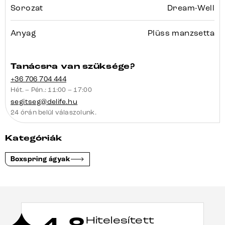
Sorozat
Dream-Well
Anyag
Plüss manzsetta
Tanácsra van szüksége?
+36 706 704 444
Hét. – Pén.: 11:00 – 17:00
segitseg@delife.hu
24 órán belül válaszolunk.
Kategóriák
Boxspring ágyak
Hitelesített