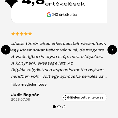
4,8
értékelések
240 értékelés
„Jalta, tömör akác étkezőasztalt vásároltam,
„A
egy kicsit sokat kellett várni rá, de megérte.
ho
A valóságban is olyan szép, mint a képeken.
üg
A konyhánk ékessége lett. Az
ha
ügyfélszolgálattal a kapcsolattartás nagyon
vá
rendben volt . Volt egy aprócska sérülés az
Es
asztal talpánál, ami szállításkor
Több megjelenítése
202
keletkezhetett, de Vincze Úr segítségével
Judit Bognár
nagyon korrekten jártak el az ügyemben.
Hitelesített értékelés
2026.07.08
Mindenkinek ajánlani tudom a Delife
termékeket.“