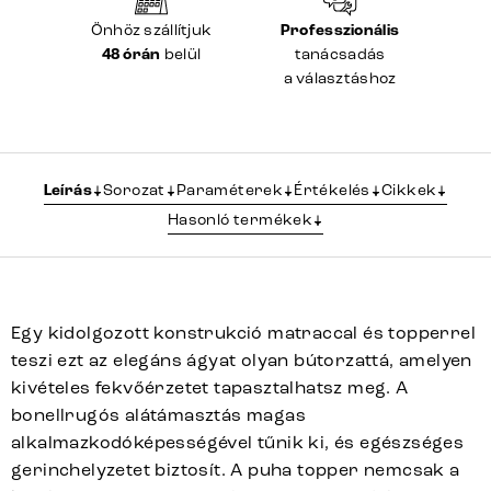
Önhöz szállítjuk
Professzionális
48 órán
belül
tanácsadás
a választáshoz
Leírás
Sorozat
Paraméterek
Értékelés
Cikkek
Hasonló termékek
Egy kidolgozott konstrukció matraccal és topperrel
teszi ezt az elegáns ágyat olyan bútorzattá, amelyen
kivételes fekvőérzetet tapasztalhatsz meg. A
bonellrugós alátámasztás magas
alkalmazkodóképességével tűnik ki, és egészséges
gerinchelyzetet biztosít. A puha topper nemcsak a