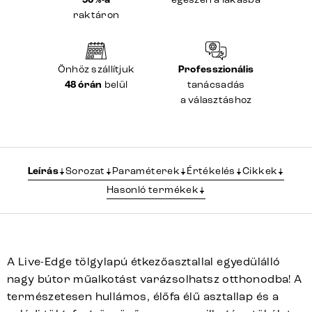
90 %-a
raktáron
Önhöz szállítjuk
Professzionális
48 órán
belül
tanácsadás
a választáshoz
Leírás
Sorozat
Paraméterek
Értékelés
Cikkek
Hasonló termékek
A Live-Edge tölgylapú étkezőasztallal egyedülálló
nagy bútor műalkotást varázsolhatsz otthonodba! A
természetesen hullámos, élőfa élű asztallap és a