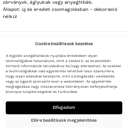
zárványok, áglyukak vagy anyaghibák;
Állapot: új és eredeti csomagolásban – dekoráció
nélkül
Cookie-beállítások kezelése
HRANA
Sorozat
Teljes sorozat részletei
A legjobb szolgáltatások nyújtása érdekében olyan
technológiákat használunk, mint a cookie-k, az eszközökön
történő információk tárolásához és/vagy eléréséhez. Az ezekkel
a technológiákkal való egyetértés lehetővé teszi számunkra,
hogy olyan adatokat kezeljünk, mint a böngészési viselkedés
vagy az egyedi azonosító ezen a weboldalon. Az egyetértés
Termék paraméterei
megtagadása vagy visszavonása hátrányosan befolyásolhatja
bizonyos tulajdonságokat és funkciókat.
Színek
Természetes, Ezüst
Elfogadom
Termék súlya kg-ban
98
Előre beállítások megjelenítése