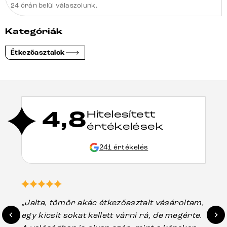
24 órán belül válaszolunk.
Kategóriák
Étkezőasztalok
4,8
Hitelesített
értékelések
241 értékelés
„Jalta, tömör akác étkezőasztalt vásároltam,
„A
egy kicsit sokat kellett várni rá, de megérte.
ho