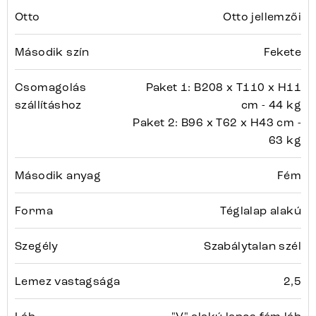
Otto
Otto jellemzői
Második szín
Fekete
Csomagolás
Paket 1: B208 x T110 x H11
szállításhoz
cm - 44 kg
Paket 2: B96 x T62 x H43 cm -
63 kg
Második anyag
Fém
Forma
Téglalap alakú
Szegély
Szabálytalan szél
Lemez vastagsága
2,5