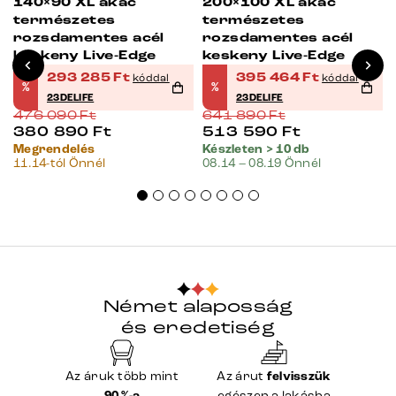
140×90 XL akác
200×100 XL akác
természetes
természetes
rozsdamentes acél
rozsdamentes acél
keskeny Live-Edge
keskeny Live-Edge
293 285
Ft
395 464
Ft
kóddal
kóddal
%
%
23DELIFE
23DELIFE
476 090
Ft
641 890
Ft
380 890
Ft
513 590
Ft
Megrendelés
Készleten > 10 db
11.14-tól Önnél
08.14 – 08.19 Önnél
Német alaposság
és eredetiség
Az áruk több mint
Az árut
felvisszük
egészen a lakásba