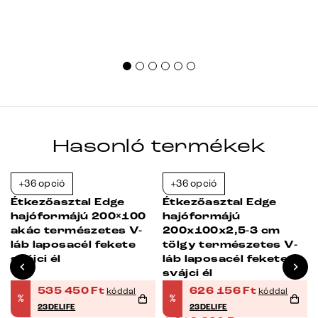
Hasonló termékek
+36 opció
+36 opció
-23%
-38%
Étkezőasztal Edge
Étkezőasztal Edge
hajóformájú 200×100
hajóformájú
akác természetes V-
200x100x2,5-3 cm
láb laposacél fekete
tölgy természetes V-
svájci él
láb laposacél fekete
svájci él
535 450
Ft
626 156
Ft
kóddal
kóddal
%
%
23DELIFE
23DELIFE