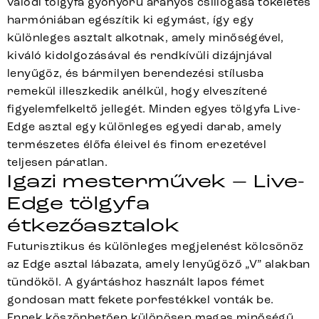
valódi tölgyfa gyönyörű aranyos csillogása tökéletes
harmóniában egészítik ki egymást, így egy
különleges asztalt alkotnak, amely minőségével,
kiváló kidolgozásával és rendkívüli dizájnjával
lenyűgöz, és bármilyen berendezési stílusba
remekül illeszkedik anélkül, hogy elveszítené
figyelemfelkeltő jellegét. Minden egyes tölgyfa Live-
Edge asztal egy különleges egyedi darab, amely
természetes élőfa éleivel és finom erezetével
teljesen páratlan.
Igazi mesterművek – Live-
Edge tölgyfa
étkezőasztalok
Futurisztikus és különleges megjelenést kölcsönöz
az Edge asztal lábazata, amely lenyűgöző „V” alakban
tündököl. A gyártáshoz használt lapos fémet
gondosan matt fekete porfestékkel vonták be.
Ennek köszönhetően különösen magas minőségű,