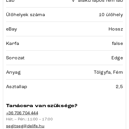
Láb
"V" alakú lapos fém láb
Ülőhelyek száma
10 ülőhely
eBay
Hossz
Karfa
false
Sorozat
Edge
Anyag
Tölgyfa, Fém
Asztallap
2,5
Tanácsra van szüksége?
+36 706 704 444
Hét. – Pén.: 11:00 – 17:00
segitseg@delife.hu