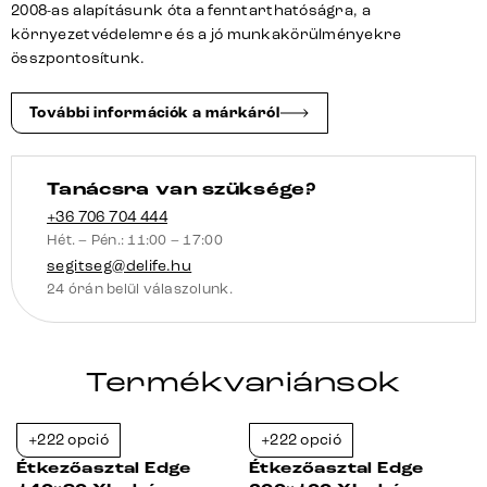
2008-as alapításunk óta a fenntarthatóságra, a
fekete
környezetvédelemre és a jó munkakörülményekre
Live-
összpontosítunk.
Edge
mennyiség
További információk a márkáról
Tanácsra van szüksége?
+36 706 704 444
Hét. – Pén.: 11:00 – 17:00
segitseg@delife.hu
24 órán belül válaszolunk.
Termékvariánsok
+222 opció
+222 opció
-38%
-38%
Étkezőasztal Edge
Étkezőasztal Edge