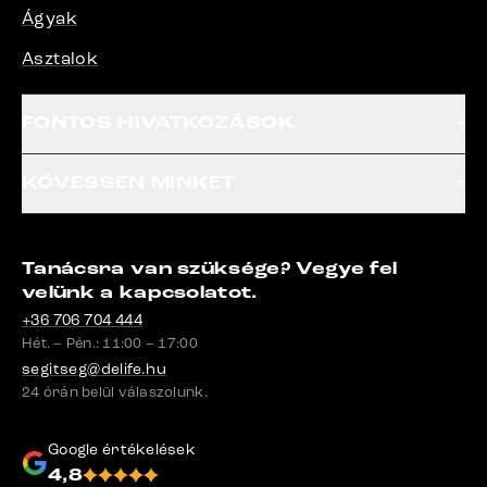
Ágyak
Asztalok
FONTOS HIVATKOZÁSOK
KÖVESSEN MINKET
Tanácsra van szüksége? Vegye fel
velünk a kapcsolatot.
+36 706 704 444
Hét. – Pén.: 11:00 – 17:00
segitseg@delife.hu
24 órán belül válaszolunk.
Google értékelések
4,8