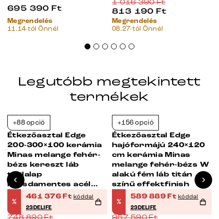
1 016 390
Ft
695 390
Ft
813 190
Ft
Megrendelés
Megrendelés
11.14-tól Önnél
08.27-tól Önnél
Legutóbb megtekintett
termékek
+88 opció
+156 opció
-38%
-38%
Étkezőasztal Edge
Étkezőasztal Edge
200-300×100 kerámia
hajóformájú 240×120
Minas melange fehér-
cm kerámia Minas
bézs kereszt láb
melange fehér-bézs W
téglalap
alakú fém láb titán
rozsdamentes acél
színű effektfinish
kihúzható
461 376
Ft
589 889
Ft
kóddal
kóddal
%
%
23DELIFE
23DELIFE
748 890
Ft
957 590
Ft