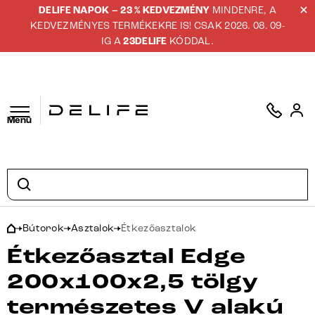
DELIFE NAPOK – 23 % KEDVEZMÉNY
MINDENRE, A
KEDVEZMÉNYES TERMÉKEKRE IS! CSAK 2026. 08. 09-
IG A
23DELIFE
KÓDDAL.
Menü
Bútorok
Asztalok
Étkezőasztalok
Étkezőasztal Edge
200x100x2,5 tölgy
természetes V alakú