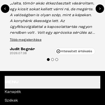
„Jalta, tömör akác étkezőasztalt vásároltam,
„A
egy kicsit sokat kellett várni rá, de megérte.
ho
A valóságban is olyan szép, mint a képeken.
üg
A konyhánk ékessége lett. Az
ha
ügyfélszolgálattal a kapcsolattartás nagyon
vá
rendben volt . Volt egy aprócska sérülés az
Es
asztal talpánál, ami szállításkor
Több megjelenítése
202
keletkezhetett, de Vincze Úr segítségével
Judit Bognár
nagyon korrekten jártak el az ügyemben.
Hitelesített értékelés
2026.07.08
Mindenkinek ajánlani tudom a Delife
termékeket.“
MENU
Kanapék
Székek