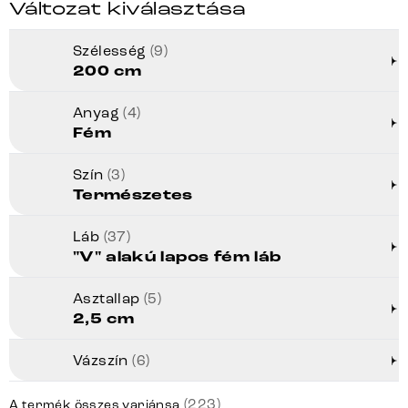
Változat kiválasztása
Szélesség
(9)
200 cm
Anyag
(4)
Fém
Szín
(3)
Természetes
Láb
(37)
"V" alakú lapos fém láb
Asztallap
(5)
2,5 cm
Vázszín
(6)
(223)
A termék összes variánsa