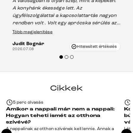
A valóságban is olyan szép, mint a képeken.
üg
A konyhánk ékessége lett. Az
ha
ügyfélszolgálattal a kapcsolattartás nagyon
vá
rendben volt . Volt egy aprócska sérülés az
Es
asztal talpánál, ami szállításkor
Több megjelenítése
202
keletkezhetett, de Vincze Úr segítségével
Judit Bognár
nagyon korrekten jártak el az ügyemben.
Hitelesített értékelés
2026.07.08
Mindenkinek ajánlani tudom a Delife
termékeket.“
Cikkek
5 perc olvasás
Amikor a nappali már nem a nappali:
Ko
Hogyan teheti ismét az otthona
bú
szívévé?
vá
A nappalinak az otthon szívének kell lennie. Annak a
Léte