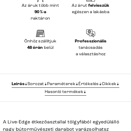
Az áruk több mint
Az árut
felvisszük
90 %-a
egészen a lakásba
raktáron
Önhöz szállítjuk
Professzionális
48 órán
belül
tanácsadás
a választáshoz
Leírás
Sorozat
Paraméterek
Értékelés
Cikkek
Hasonló termékek
A Live-Edge étkezőasztallal tölgyfából egyedülálló
nagy bútorművészeti darabot varázsolhatsz