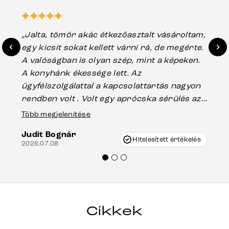
„Jalta, tömör akác étkezőasztalt vásároltam,
„A
egy kicsit sokat kellett várni rá, de megérte.
ho
A valóságban is olyan szép, mint a képeken.
üg
A konyhánk ékessége lett. Az
ha
ügyfélszolgálattal a kapcsolattartás nagyon
vá
rendben volt . Volt egy aprócska sérülés az
Es
asztal talpánál, ami szállításkor
Több megjelenítése
202
keletkezhetett, de Vincze Úr segítségével
Judit Bognár
nagyon korrekten jártak el az ügyemben.
Hitelesített értékelés
2026.07.08
Mindenkinek ajánlani tudom a Delife
termékeket.“
Cikkek