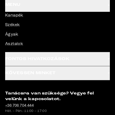
MENU
Kanapék
Székek
Ágyak
Asztalok
FONTOS HIVATKOZÁSOK
KÖVESSEN MINKET
Tanácsra van szüksége? Vegye fel
velünk a kapcsolatot.
+36 706 704 444
Hét. – Pén.: 11:00 – 17:00