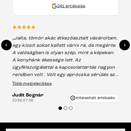
241 értékelés
„Jalta, tömör akác étkezőasztalt vásároltam,
„A
egy kicsit sokat kellett várni rá, de megérte.
ho
A valóságban is olyan szép, mint a képeken.
üg
A konyhánk ékessége lett. Az
ha
ügyfélszolgálattal a kapcsolattartás nagyon
vá
rendben volt . Volt egy aprócska sérülés az
Es
asztal talpánál, ami szállításkor
Több megjelenítése
202
keletkezhetett, de Vincze Úr segítségével
Judit Bognár
nagyon korrekten jártak el az ügyemben.
Hitelesített értékelés
2026.07.08
Mindenkinek ajánlani tudom a Delife
termékeket.“