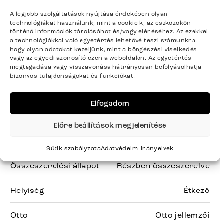
A legjobb szolgáltatások nyújtása érdekében olyan
Tulajdonságok
Tömörfa
technológiákat használunk, mint a cookie-k, az eszközökön
történő információk tárolásához és/vagy eléréséhez. Az ezekkel
a technológiákkal való egyetértés lehetővé teszi számunkra,
Szélesség
200
hogy olyan adatokat kezeljünk, mint a böngészési viselkedés
vagy az egyedi azonosító ezen a weboldalon. Az egyetértés
Magasság
72
megtagadása vagy visszavonása hátrányosan befolyásolhatja
bizonyos tulajdonságokat és funkciókat.
Mélység
100
Elfogadom
Szín
Természetes
Előre beállítások megjelenítése
Felület
Lakkozott
Sütik szabályzata
Adatvédelmi irányelvek
Összeszerelési állapot
Részben összeszerelve
Helyiség
Étkező
Otto
Otto jellemzői