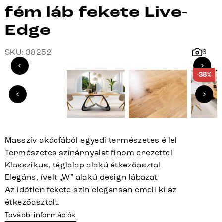
fém láb fekete Live-
Edge
SKU: 38252
6
-38%
Masszív akácfából egyedi természetes éllel
Természetes színárnyalat finom erezettel
Klasszikus, téglalap alakú étkezőasztal
Elegáns, ívelt „W” alakú design lábazat
Az időtlen fekete szín elegánsan emeli ki az
étkezőasztalt.
További információk