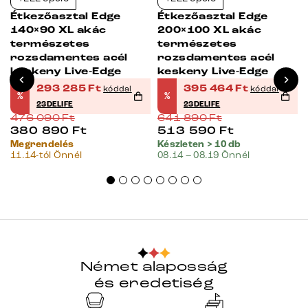
-38%
-38%
Étkezőasztal Edge
Étkezőasztal Edge
140×90 XL akác
200×100 XL akác
természetes
természetes
rozsdamentes acél
rozsdamentes acél
keskeny Live-Edge
keskeny Live-Edge
293 285
Ft
395 464
Ft
kóddal
kóddal
%
%
23DELIFE
23DELIFE
476 090
Ft
641 890
Ft
380 890
Ft
513 590
Ft
Megrendelés
Készleten > 10 db
11.14-tól Önnél
08.14 – 08.19 Önnél
Német alaposság
és eredetiség