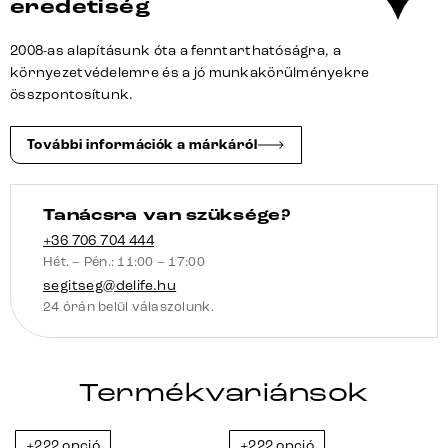
eredetiség
fém
láb
2008-as alapításunk óta a fenntarthatóságra, a
fekete
környezetvédelemre és a jó munkakörülményekre
Live-
összpontosítunk.
Edge
mennyiség
További információk a márkáról
Tanácsra van szüksége?
+36 706 704 444
Hét. – Pén.: 11:00 – 17:00
segitseg@delife.hu
24 órán belül válaszolunk.
Termékvariánsok
+222 opció
+222 opció