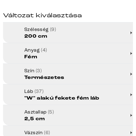
Változat kiválasztása
Szélesség
(9)
200 cm
Anyag
(4)
Fém
Szín
(3)
Természetes
Láb
(37)
"W" alakú fekete fém láb
Asztallap
(5)
2,5 cm
Vázszín
(6)