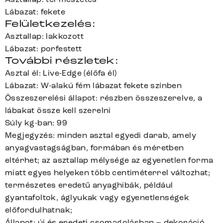
Lábazat: fekete
Felületkezelés:
Asztallap: lakkozott
Lábazat: porfestett
További részletek:
Asztal él: Live-Edge (élőfa él)
Lábazat: W-alakú fém lábazat fekete színben
Összeszerelési állapot: részben összeszerelve, a
lábakat össze kell szerelni
Súly kg-ban: 99
Megjegyzés: minden asztal egyedi darab, amely
anyagvastagságban, formában és méretben
eltérhet; az asztallap mélysége az egyenetlen forma
miatt egyes helyeken több centiméterrel változhat;
természetes eredetű anyaghibák, például
gyantafoltok, áglyukak vagy egyenetlenségek
előfordulhatnak;
Állapot: új és eredeti csomagolásban – dekoráció