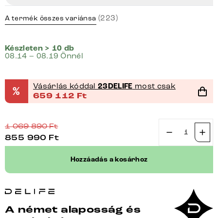
(223)
A termék összes variánsa
Készleten > 10 db
08.14 – 08.19 Önnél
Vásárlás kóddal
23DELIFE
most csak
%
659 112
Ft
1 069 890
Ft
855 990
Ft
Étkezőasztal
Edge
Hozzáadás a kosárhoz
200x100x2,5
tölgy
természetes
W
A német alaposság és
alakú