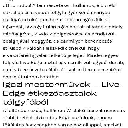
otthonodba! A természetesen hullámos, élőfa élű
asztallap és a valódi tölgyfa gyönyörű aranyos
csillogása tökéletes harmóniában egészítik ki
egymást, így egy különleges asztalt alkotnak, amely
minőségével, kiváló kidolgozásával és rendkívüli
designjával meggyőz, és bármilyen berendezési
stílusba kiválóan illeszkedik anélkül, hogy
elveszítené figyelemfelkeltő jellegét. Minden egyes
tölgyfa Live-Edge asztal egy rendkívüli egyedi darab,
amely természetes élőfa éleivel és finom erezetével
abszolút utánozhatatlan.
Igazi mesterművek – Live-
Edge étkezőasztalok
tölgyfából
A feltűnően szép, hullámos W-alakú lábazat nemcsak
stabil tartást biztosít az Edge asztalnak, hanem
tökéletes összhangban van az asztallappal, amelyet