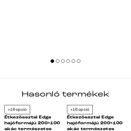
Hasonló termékek
+16 opció
+16 opció
-38%
-23%
Étkezőasztal Edge
Étkezőasztal Edge
hajóformájú 200×100
hajóformájú 200×100
akác természetes
akác természetes