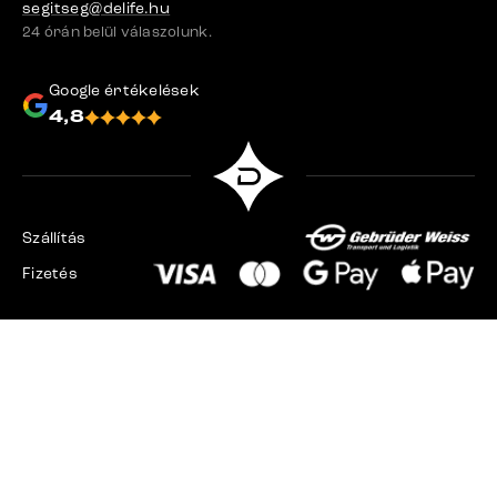
segitseg@delife.hu
24 órán belül válaszolunk.
Google értékelések
4,8
Szállítás
Fizetés
Csehország
Szlovákia
Németország
Svájc
Franciaország
Lengyelország
Hollandia