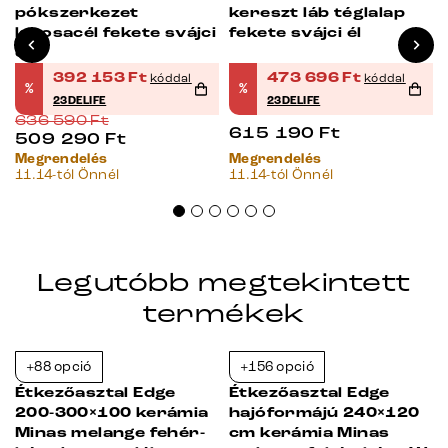
pókszerkezet
kereszt láb téglalap
laposacél fekete svájci
fekete svájci él
él
392 153
Ft
473 696
Ft
kóddal
kóddal
%
%
23DELIFE
23DELIFE
636 590
Ft
615 190
Ft
509 290
Ft
Megrendelés
Megrendelés
11.14-tól Önnél
11.14-tól Önnél
Legutóbb megtekintett
termékek
+88 opció
+156 opció
-38%
-38%
Étkezőasztal Edge
Étkezőasztal Edge
200-300×100 kerámia
hajóformájú 240×120
Minas melange fehér-
cm kerámia Minas