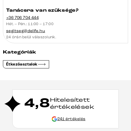
Tanácsra van szüksége?
+36 706 704 444
Hét. – Pén.: 11:00 – 17:00
segitseg@delife.hu
24 órán belül válaszolunk.
Kategóriák
Étkezőasztalok
4,8
Hitelesített
értékelések
241 értékelés