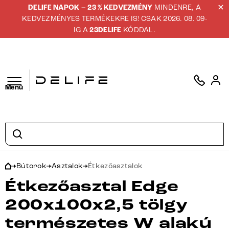
DELIFE NAPOK – 23 % KEDVEZMÉNY
MINDENRE, A
KEDVEZMÉNYES TERMÉKEKRE IS! CSAK 2026. 08. 09-
IG A
23DELIFE
KÓDDAL.
Menü
Bútorok
Asztalok
Étkezőasztalok
Étkezőasztal Edge
200x100x2,5 tölgy
természetes W alakú