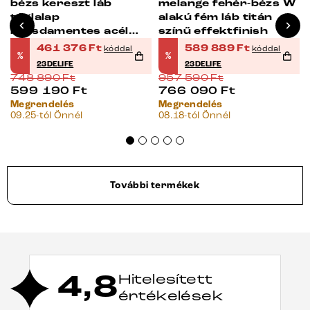
bézs kereszt láb
melange fehér-bézs W
téglalap
alakú fém láb titán
rozsdamentes acél
színű effektfinish
kihúzható
461 376
Ft
589 889
Ft
kóddal
kóddal
%
%
23DELIFE
23DELIFE
748 890
Ft
957 590
Ft
599 190
Ft
766 090
Ft
Megrendelés
Megrendelés
09.25-tól Önnél
08.18-tól Önnél
További termékek
4,8
Hitelesített
értékelések