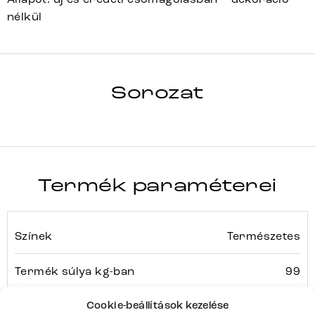
nélkül
HRANA
Sorozat
Teljes sorozat részletei
Termék paraméterei
Színek
Természetes
Termék súlya kg-ban
99
Cookie-beállítások kezelése
Bútortípus
Étkezőasztalok