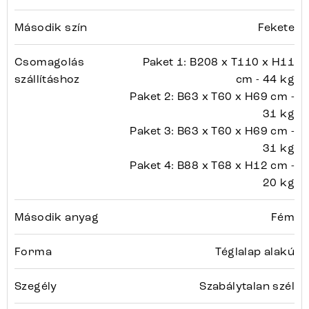
Második szín
Fekete
Csomagolás
Paket 1: B208 x T110 x H11
szállításhoz
cm - 44 kg
Paket 2: B63 x T60 x H69 cm -
31 kg
Paket 3: B63 x T60 x H69 cm -
31 kg
Paket 4: B88 x T68 x H12 cm -
20 kg
Második anyag
Fém
Forma
Téglalap alakú
Szegély
Szabálytalan szél