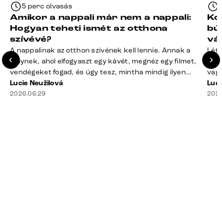
5 perc olvasás
Amikor a nappali már nem a nappali:
Ko
Hogyan teheti ismét az otthona
bú
szívévé?
vá
A nappalinak az otthon szívének kell lennie. Annak a
Léte
helynek, ahol elfogyaszt egy kávét, megnéz egy filmet,
terv
vendégeket fogad, és úgy tesz, mintha mindig ilyen
vagy
rend lenne. A valóság? A takaró félig a kanapén hever,
Lucie Neužilová
mére
Luci
a távirányító rejtélyes módon eltűnt, a dohányzóasztal
2026.06.29
megf
2026
mindennek a gyűjtőhelyévé vált – a blokkoktól kezdve
búto
az ajakbalzsamig –, és valahol [&hellip;]
való
rá n