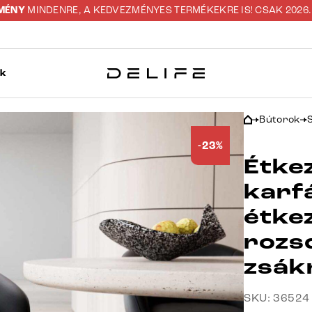
ZMÉNY
MINDENRE, A KEDVEZMÉNYES TERMÉKEKRE IS! CSAK 2026. 0
ok
Bútorok
-23%
Étke
karf
étke
rozs
zsák
SKU: 36524