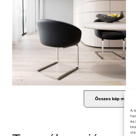
Összes kép megjel
A 
ha
és
te
vi