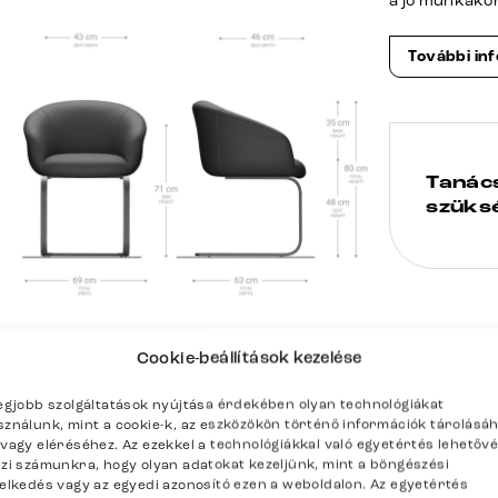
a jó munkakö
További in
Tanác
szüks
Cookie-beállítások kezelése
enítése
legjobb szolgáltatások nyújtása érdekében olyan technológiákat
sználunk, mint a cookie-k, az eszközökön történő információk tárolásá
/vagy eléréséhez. Az ezekkel a technológiákkal való egyetértés lehetőv
szi számunkra, hogy olyan adatokat kezeljünk, mint a böngészési
selkedés vagy az egyedi azonosító ezen a weboldalon. Az egyetértés