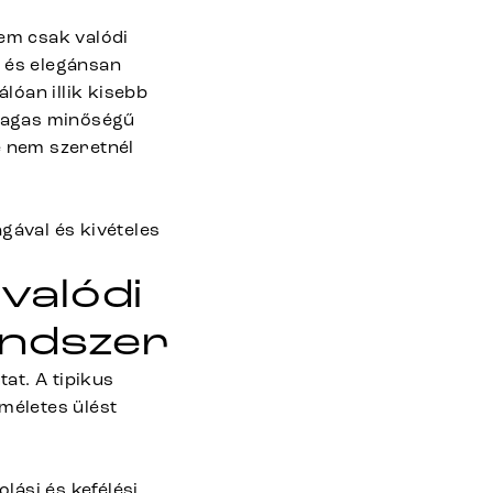
lem csak valódi
l és elegánsan
lóan illik kisebb
 magas minőségű
é nem szeretnél
gával és kivételes
valódi
endszer
at. A tipikus
méletes ülést
lási és kefélési