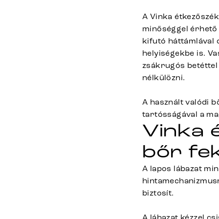
A Vinka étkezőszék
minőséggel érhető 
kifutó háttámlával 
helyiségekbe is. V
zsákrugós betéttel
nélkülözni.
A használt valódi b
tartósságával a ma
Vinka 
bőr fe
A lapos lábazat mi
hintamechanizmusn
biztosít.
A lábazat kézzel cs