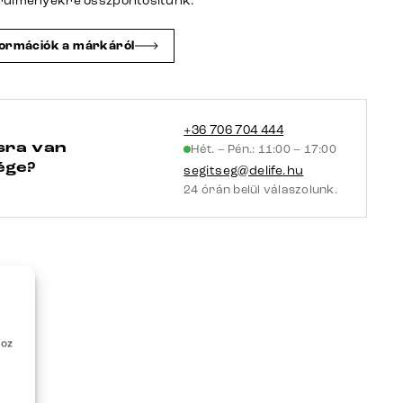
rülményekre összpontosítunk.
rozsdamentes
acél
formációk a márkáról
zsákrugós
mennyiség
+36 706 704 444
sra van
Hét. – Pén.: 11:00 – 17:00
ége?
segitseg@delife.hu
24 órán belül válaszolunk.
hoz
é