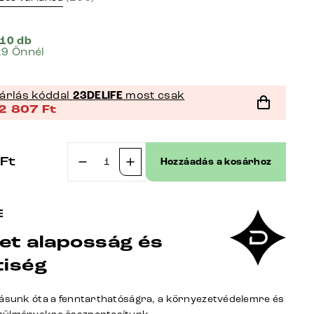
 10 db
19 Önnél
árlás kóddal
23DELIFE
most csak
2 807
Ft
Ft
Hozzáadás a kosárhoz
Étkezőszék
Vinka-
Flex
karfás
et alaposság és
valódi
bőr
tiség
fekete
étkezőszék
tásunk óta a fenntarthatóságra, a környezetvédelemre és
lapos