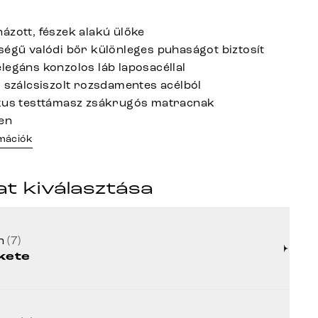
ázott, fészek alakú ülőke
ségű valódi bőr különleges puhaságot biztosít
legáns konzolos láb laposacéllal
l szálcsiszolt rozsdamentes acélból
ikus testtámasz zsákrugós matracnak
en
rmációk
at kiválasztása
ín
(7)
kete