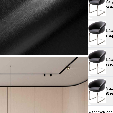
An
Va
Lá
La
Lá
Sz
Vá
Sz
A termék öss