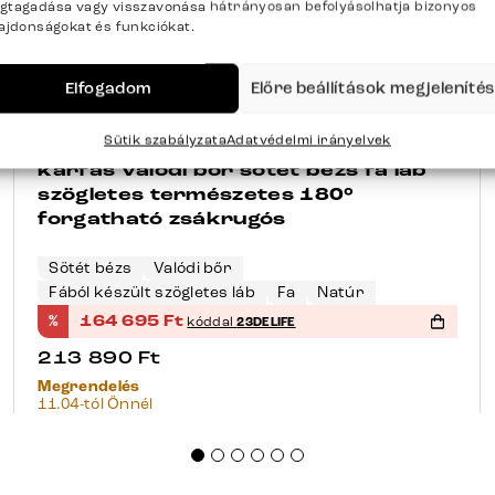
gtagadása vagy visszavonása hátrányosan befolyásolhatja bizonyos
lajdonságokat és funkciókat.
Elfogadom
Előre beállítások megjeleníté
+155 opció
-23%
Sütik szabályzata
Adatvédelmi irányelvek
Étkezőszék Vinka-Flex kényelmes
karfás valódi bőr sötét bézs fa láb
szögletes természetes 180°
forgatható zsákrugós
Sötét bézs
Valódi bőr
Fából készült szögletes láb
Fa
Natúr
%
164 695
Ft
kóddal
23DELIFE
213 890
Ft
Megrendelés
11.04-tól Önnél