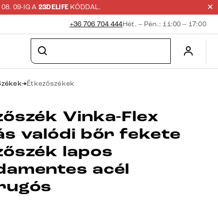
8. 09-IG A
23DELIFE
KÓDDAL.
+36 706 704 444
Hét. – Pén.: 11:00 – 17:00
Székek
Étkezőszékek
zőszék Vinka-Flex
ás valódi bőr fekete
zőszék lapos
damentes acél
rugós