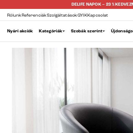
DELIFE NAPOK – 23 % KEDVE
Rólunk
Referenciák
Szolgáltatások
GYIK
Kapcsolat
Nyári akciók
Kategóriák
Szobák szerint
Újdonság