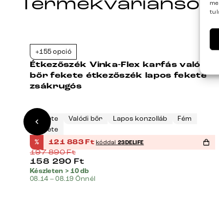
Termékvariánsok
me
tu
+155 opció
7%
-38%
es
Étkezőszék Vinka-Flex karfás valódi
bőr fekete étkezőszék lapos fekete
zsákrugós
Fekete
Valódi bőr
Lapos konzolláb
Fém
Fekete
%
121 883
Ft
kóddal
23DELIFE
197 890
Ft
158 290
Ft
Készleten > 10 db
08.14 – 08.19 Önnél