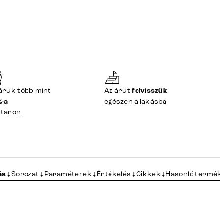
áruk több mint
Az árut
felvisszük
%-a
egészen a lakásba
ktáron
ás
Sorozat
Paraméterek
Értékelés
Cikkek
Hasonló termé