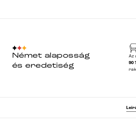
Német alaposság
Az 
90 
és eredetiség
ra
Leír