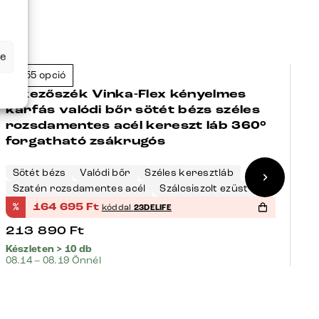
se
+155 opció
+
-23%
Étkezőszék Vinka-Flex kényelmes
É
karfás valódi bőr sötét bézs széles
k
rozsdamentes acél kereszt láb 360°
l
forgatható zsákrugós
3
m
Sötét bézs
Valódi bőr
Széles keresztláb
F
Szatén rozsdamentes acél
Szálcsiszolt ezüst
S
%
164 695
Ft
%
kóddal
23DELIFE
213 890
Ft
1
Készleten > 10 db
Ké
08.14 – 08.19 Önnél
08