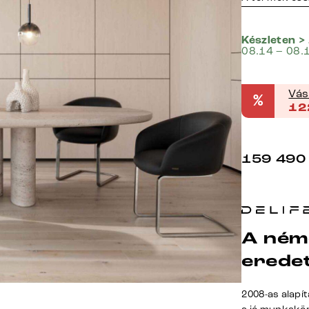
Készleten >
08.14 – 08.
Vás
%
12
159 490
A ném
erede
2008-as alapí