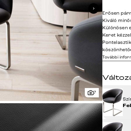
Erősen párn
Kiváló minő
Különösen e
Keret kézze
Pontelaszt
köszönhető
További info
Változ
7
Sz
Fe