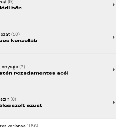
yag
(9)
lódi bőr
bazat
(10)
pos konzolláb
b anyaga
(3)
atén rozsdamentes acél
zszín
(6)
álcsiszolt ezüst
(156)
zes variánsa