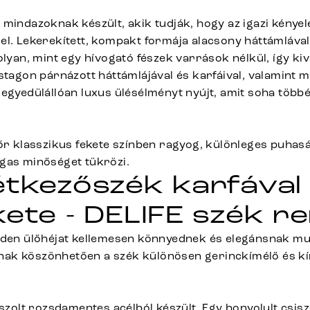
 mindazoknak készült, akik tudják, hogy az igazi kénye
el. Lekerekített, kompakt formája alacsony háttámláva
olyan, mint egy hívogató fészek varrások nélkül, így kivá
astagon párnázott háttámlájával és karfáival, valamint
 egyedülállóan luxus ülésélményt nyújt, amit soha több
őr klasszikus fekete színben ragyog, különleges puhasá
gas minőséget tükrözi.
étkezőszék karfával 
kete - DELIFE szék r
nden ülőhéjat kellemesen könnyednek és elegánsnak mut
ak köszönhetően a szék különösen gerinckímélő és kí
iszolt rozsdamentes acélból készült. Egy bonyolult csiszo